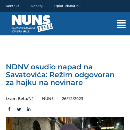
Pređi
Kontakt
Doniraj
Uplati članarinu
na
sadržaj
Mai
Men
NDNV osudio napad na
Savatovića: Režim odgovoran
za hajku na novinare
Izvor: Beta/N1
NUNS
26/12/2023