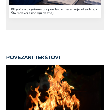
EU počela da primenjuje pravila o označavanju AI sadržaja:
Šta redakcije moraju da znaju
POVEZANI TEKSTOVI