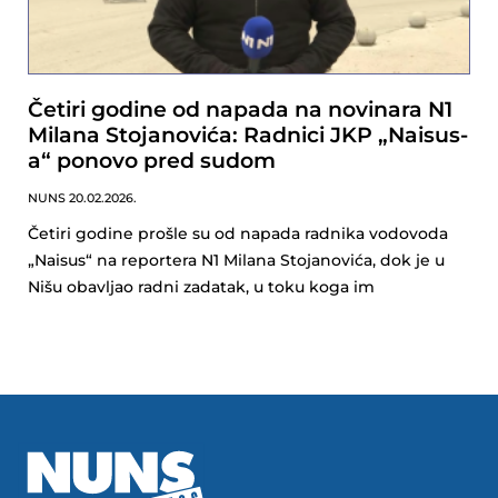
Četiri godine od napada na novinara N1
Milana Stojanovića: Radnici JKP „Naisus-
a“ ponovo pred sudom
NUNS
20.02.2026.
Četiri godine prošle su od napada radnika vodovoda
„Naisus“ na reportera N1 Milana Stojanovića, dok je u
Nišu obavljao radni zadatak, u toku koga im