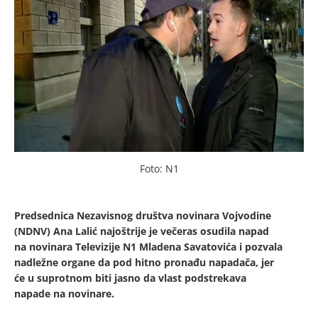
Foto: N1
Predsednica Nezavisnog društva novinara Vojvodine
(NDNV) Ana Lalić najoštrije je večeras osudila napad
na novinara Televizije N1 Mladena Savatovića i pozvala
nadležne organe da pod hitno pronađu napadača, jer
će u suprotnom biti jasno da vlast podstrekava
napade na novinare.