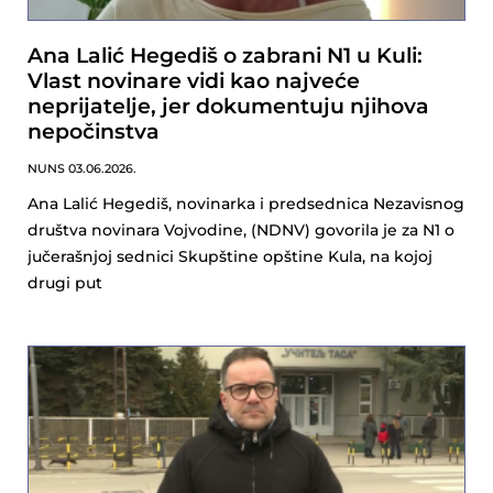
Ana Lalić Hegediš o zabrani N1 u Kuli:
Vlast novinare vidi kao najveće
neprijatelje, jer dokumentuju njihova
nepočinstva
NUNS
03.06.2026.
Ana Lalić Hegediš, novinarka i predsednica Nezavisnog
društva novinara Vojvodine, (NDNV) govorila je za N1 o
jučerašnjoj sednici Skupštine opštine Kula, na kojoj
drugi put