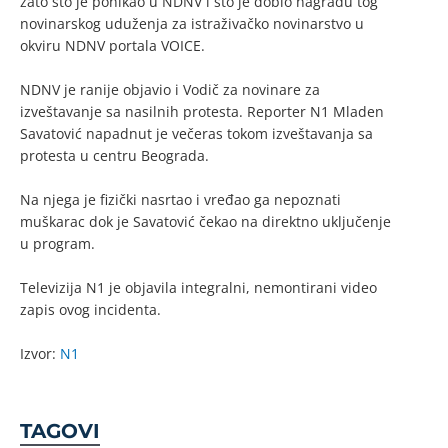
zato što je ponikao u NDNV i što je dobio nagradu tog
novinarskog uduženja za istraživačko novinarstvo u
okviru NDNV portala VOICE.
NDNV je ranije objavio i Vodič za novinare za
izveštavanje sa nasilnih protesta. Reporter N1 Mladen
Savatović napadnut je večeras tokom izveštavanja sa
protesta u centru Beograda.
Na njega je fizički nasrtao i vređao ga nepoznati
muškarac dok je Savatović čekao na direktno uključenje
u program.
Televizija N1 je objavila integralni, nemontirani video
zapis ovog incidenta.
Izvor:
N1
TAGOVI