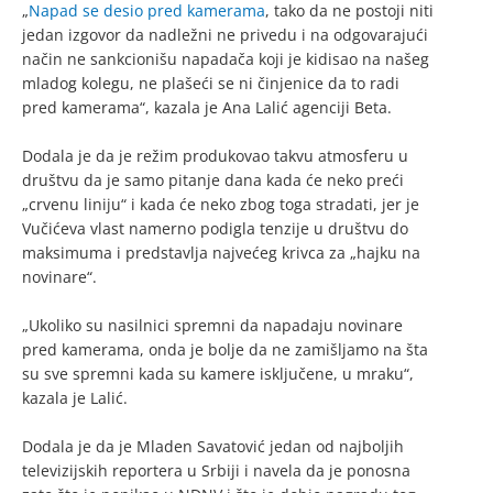
„
Napad se desio pred kamerama
, tako da ne postoji niti
jedan izgovor da nadležni ne privedu i na odgovarajući
način ne sankcionišu napadača koji je kidisao na našeg
mladog kolegu, ne plašeći se ni činjenice da to radi
pred kamerama“, kazala je Ana Lalić agenciji Beta.
Dodala je da je režim produkovao takvu atmosferu u
društvu da je samo pitanje dana kada će neko preći
„crvenu liniju“ i kada će neko zbog toga stradati, jer je
Vučićeva vlast namerno podigla tenzije u društvu do
maksimuma i predstavlja najvećeg krivca za „hajku na
novinare“.
„Ukoliko su nasilnici spremni da napadaju novinare
pred kamerama, onda je bolje da ne zamišljamo na šta
su sve spremni kada su kamere isključene, u mraku“,
kazala je Lalić.
Dodala je da je Mladen Savatović jedan od najboljih
televizijskih reportera u Srbiji i navela da je ponosna