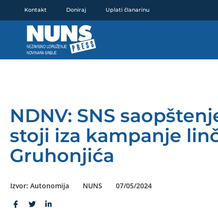
Pređi
Kontakt
Doniraj
Uplati članarinu
na
sadržaj
NDNV: SNS saopštenj
stoji iza kampanje lin
Gruhonjića
Izvor: Autonomija
NUNS
07/05/2024