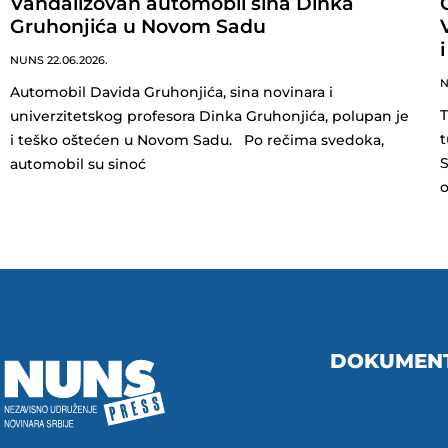
Vandalizovan automobil sina Dinka
Gruhonjića u Novom Sadu
NUNS
22.06.2026.
Automobil Davida Gruhonjića, sina novinara i
T
univerzitetskog profesora Dinka Gruhonjića, polupan je
t
i teško oštećen u Novom Sadu. Po rečima svedoka,
S
automobil su sinoć
DOKUMEN