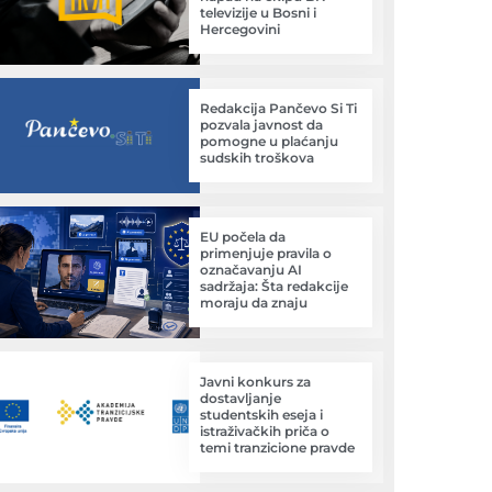
televizije u Bosni i
Hercegovini
Redakcija Pančevo Si Ti
pozvala javnost da
pomogne u plaćanju
sudskih troškova
EU počela da
primenjuje pravila o
označavanju AI
sadržaja: Šta redakcije
moraju da znaju
Javni konkurs za
dostavljanje
studentskih eseja i
istraživačkih priča o
temi tranzicione pravde