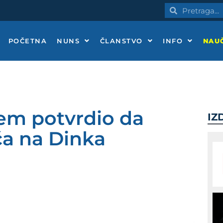
Pretraga
Pretraga
POČETNA
NUNS
ČLANSTVO
INFO
NAUČ
em potvrdio da
IZ
ča na Dinka