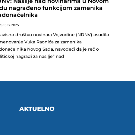
NV: Nasilje nad novinarima u Novom
du nagrađeno funkcijom zamenika
adonačelnika
NS
15.12.2025.
avisno društvo novinara Vojvodine (NDNV) osudilo
imenovanje Vuka Raonića za zamenika
donačelnika Novog Sada, navodeći da je reč o
litičkoj nagradi za nasilje“ nad
AKTUELNO