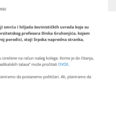
NDNV
ji smrću i hiljada šovinističkih uvreda koje su
rzitetskog profesora Dinka Gruhonjića, kojem
oj porodici, stoji Srpska napredna stranka,
u izrečene na račun našeg kolege. Kome je do čitanja,
dikalskih talasa“ može pročitati
OVDE
.
laniramo da postanemo političari. Ali, planiramo da