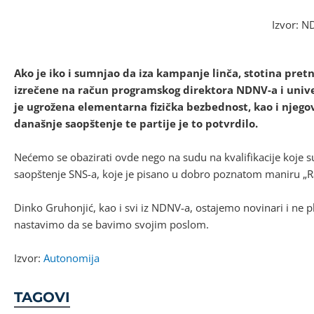
Izvor: 
Ako je iko i sumnjao da iza kampanje linča, stotina pretn
izrečene na račun programskog direktora NDNV-a i unive
je ugrožena elementarna fizička bezbednost, kao i njegov
današnje saopštenje te partije je to potvrdilo.
Nećemo se obazirati ovde nego na sudu na kvalifikacije koje s
saopštenje SNS-a, koje je pisano u dobro poznatom maniru „Ra
Dinko Gruhonjić, kao i svi iz NDNV-a, ostajemo novinari i ne p
nastavimo da se bavimo svojim poslom.
Izvor:
Autonomija
TAGOVI