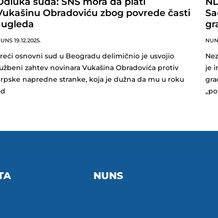
Odluka suda: SNS mora da plati
ND
Vukašinu Obradoviću zbog povrede časti
Sa
i ugleda
gr
NUNS
19.12.2025.
NU
reći osnovni sud u Beogradu delimičnio je usvojio
Nez
užbeni zahtev novinara Vukašina Obradovića protiv
je 
rpske napredne stranke, koja je dužna da mu u roku
gra
od
„po
TA
NUNS