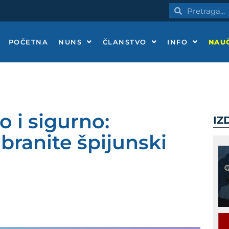
Pretraga
Pretraga
POČETNA
NUNS
ČLANSTVO
INFO
NAUČ
 i sigurno:
IZ
abranite špijunski