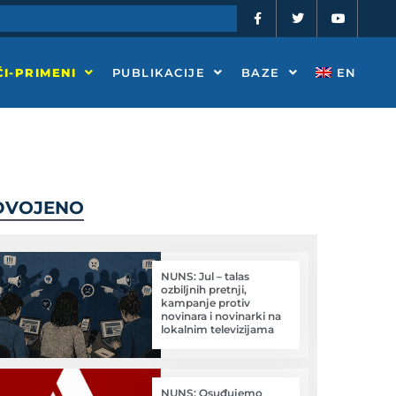
F
T
Y
a
w
o
c
i
u
e
t
t
b
t
u
o
e
b
I-PRIMENI
PUBLIKACIJE
BAZE
EN
o
r
e
k
-
f
DVOJENO
NUNS: Jul – talas
ozbiljnih pretnji,
kampanje protiv
novinara i novinarki na
lokalnim televizijama
NUNS: Osuđujemo