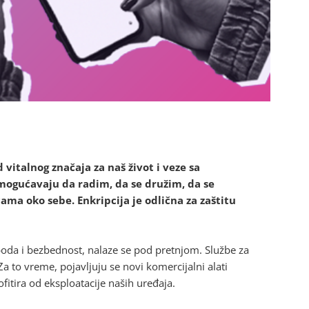
italnog značaja za naš život i veze sa
mogućavaju da radim, da se družim, da se
ama oko sebe. Enkripcija je odlična za zaštitu
oboda i bezbednost, nalaze se pod pretnjom. Službe za
a to vreme, pojavljuju se novi komercijalni alati
ofitira od eksploatacije naših uređaja.