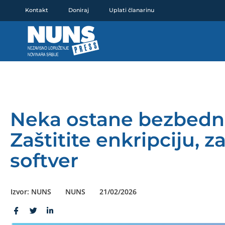
Pređi
Kontakt
Doniraj
Uplati članarinu
na
sadržaj
Neka ostane bezbedno
Zaštitite enkripciju, z
softver
Izvor: NUNS
NUNS
21/02/2026