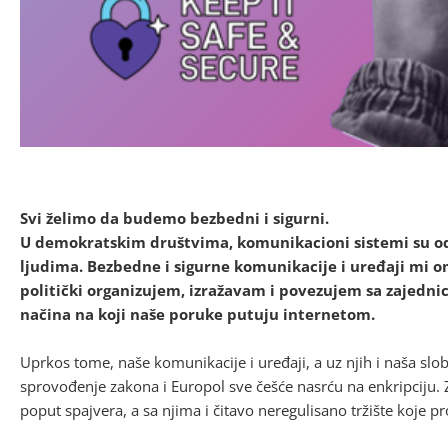
Svi želimo da budemo bezbedni i sigurni.
U demokratskim društvima, komunikacioni sistemi su od v
ljudima. Bezbedne i sigurne komunikacije i uređaji mi o
politički organizujem, izražavam i povezujem sa zajednic
načina na koji naše poruke putuju internetom.
Uprkos tome, naše komunikacije i uređaji, a uz njih i naša sl
sprovođenje zakona i Europol sve češće nasrću na enkripciju. Z
poput spajvera, a sa njima i čitavo neregulisano tržište koje pr