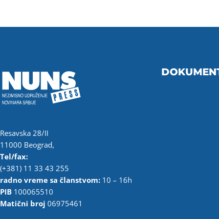
DOKUMEN
Resavska 28/II
11000 Beograd,
Tel/fax:
(+381) 11 33 43 255
radno vreme sa članstvom:
10 – 16h
PIB
100065510
Matični broj
06975461