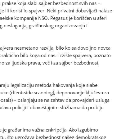
i, prakse koja slabi sajber bezbednost svih nas –
ili koristilo spajver. Neki privatni dobavljači nalaze
zraelske kompanije NSO. Pegasus je korišćen u aferi
og neslaganja, građanskog organizovanja i
ajvera nesmetano razvija, bilo ko sa dovoljno novca
 praktično bilo koga od nas. Tržište spajvera, poznato
mo za ljudska prava, već i za sajber bezbednost,
raju legalizaciju metoda hakovanja koje slabe
uke (client-side scanning), deponovanje ključeva za
osals) – oslanjaju se na zahtev da provajderi usluga
ućava policiji i obaveštajnim službama da probiju
da je građanima važna enkripcija. Ako izgubimo
netu, što ugrožava bezbednost našeg demokratskog