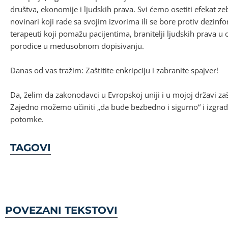
društva, ekonomije i ljudskih prava. Svi ćemo osetiti efekat 
novinari koji rade sa svojim izvorima ili se bore protiv dezinfor
terapeuti koji pomažu pacijentima, branitelji ljudskih prava u
porodice u međusobnom dopisivanju.
Danas od vas tražim: Zaštitite enkripciju i zabranite spajver!
Da, želim da zakonodavci u Evropskoj uniji i u mojoj državi zaš
Zajedno možemo učiniti „da bude bezbedno i sigurno“ i izgradi
potomke.
TAGOVI
POVEZANI TEKSTOVI