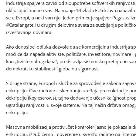
Industrija spajvera zavisi od zloupotrebe softverskih ranjivost
uključujući mene i vas. Najmanje 14 vlada EU država nabavilo je 
se u Evropi, a neki van nje. Jedan primer je spajver Pegasus i
#Catalangate i u drugim delovima sveta za suzbijanje političk
izveštavanja novinara.
Ako donosioci odluka dozvole da se komercijalna industrija sp
moći će da napada aktiviste, političare, investitore, novinare i
kao „tržište nultog dana“, predstavlja sistemsku pretnju ne sa
demokratsku stabilnost i globalnu sigurnost.
S druge strane, Europol i službe za sprovođenje zakona zagova
enkripciju. Ove metode – skeniranje uređaja pre enkripcije por
dekripciju (key escrows), tajno dodavanje učesnika (ghost prop
ugrađuju ranjivosti u svoje sisteme. Na taj način država omog
enkripciju.
Masovna mobilizacija protiv „čet kontrole“ jasno je pokazala 
enkripciju, izgubićemo i poverenje u sve što radimo na inter