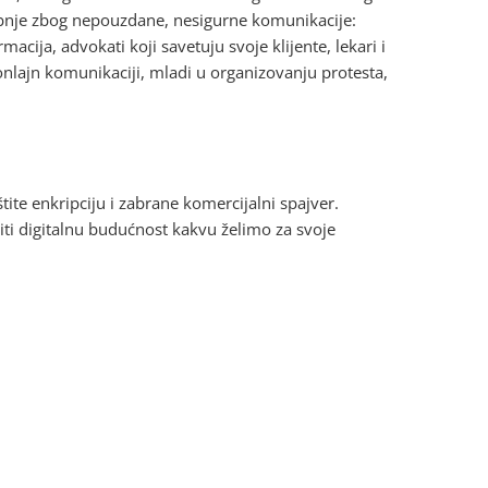
zebnje zbog nepouzdane, nesigurne komunikacije:
macija, advokati koji savetuju svoje klijente, lekari i
 onlajn komunikaciji, mladi u organizovanju protesta,
tite enkripciju i zabrane komercijalni spajver.
ti digitalnu budućnost kakvu želimo za svoje