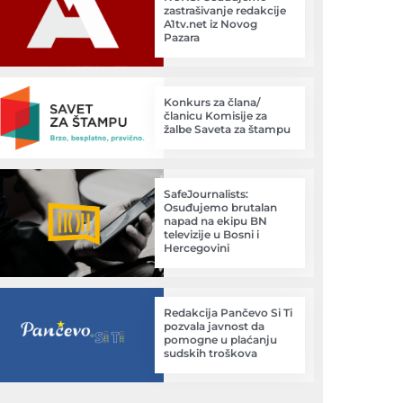
zastrašivanje redakcije
A1tv.net iz Novog
Pazara
Konkurs za člana/
članicu Komisije za
žalbe Saveta za štampu
SafeJournalists:
Osuđujemo brutalan
napad na ekipu BN
televizije u Bosni i
Hercegovini
Redakcija Pančevo Si Ti
pozvala javnost da
pomogne u plaćanju
sudskih troškova