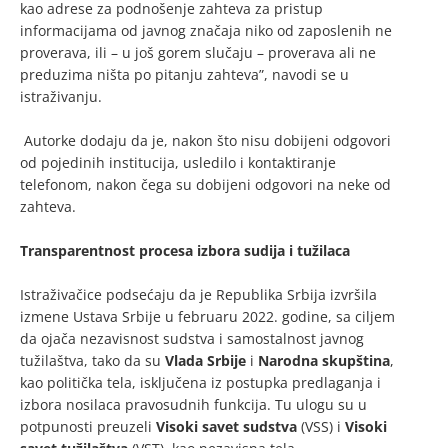
kao adrese za podnošenje zahteva za pristup
informacijama od javnog značaja niko od zaposlenih ne
proverava, ili – u još gorem slučaju – proverava ali ne
preduzima ništa po pitanju zahteva”, navodi se u
istraživanju.
Autorke dodaju da je, nakon što nisu dobijeni odgovori
od pojedinih institucija, usledilo i kontaktiranje
telefonom, nakon čega su dobijeni odgovori na neke od
zahteva.
Transparentnost procesa izbora sudija i tužilaca
Istraživačice podsećaju da je Republika Srbija izvršila
izmene Ustava Srbije u februaru 2022. godine, sa ciljem
da ojača nezavisnost sudstva i samostalnost javnog
tužilaštva, tako da su
Vlada Srbije
i
Narodna skupština
,
kao politička tela, isključena iz postupka predlaganja i
izbora nosilaca pravosudnih funkcija. Tu ulogu su u
potpunosti preuzeli
Visoki savet sudstva
(VSS) i
Visoki