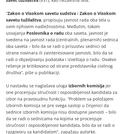
savet tužilaštva
(VST), kao nezavisna tela.
“
Zakon o Visokom savetu sudstva
i
Zakon o Visokom
savetu tužilaštva
, propisuju javnost rada oba tela u
svim njihovim nadležnostima. Međutim, tokom
usvajanja
Poslovnika o radu
oba saveta, javnost je
svedena na javnost rada (centralnih, plenarnih) sednica
oba saveta – bilo da se radi o prisustvu sednici od
strane novinara ili zainteresovane javnosti, bilo da se
radi o objavljivanju podataka i izveštaja o radu. Ovakvo
rešenje je kritikovano od strane predstavnika civilnog
društva”, piše u publikaciji.
U nastavku se naglašava uloga
izbornih komisija
jer
one procenjuju stručnost i osposobljenost kandidata za
izbor na pravosudnu funkciju. “Problem sa položajem
izbornih komisija se pre svega sastoji u činjenici da
sednice izbornih komisija nisu dostupne javnosti – bilo
da se radi o sednicama na kojima se procenjuje
stručnost i osposobljenost kandidata, bilo da se radi o
razgovoru sa kandidatom”, zapažaju autorke.