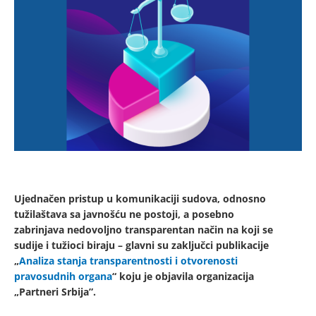
Ujednačen pristup u komunikaciji sudova, odnosno
tužilaštava sa javnošću ne postoji, a posebno
zabrinjava nedovoljno transparentan način na koji se
sudije i tužioci biraju – glavni su zaključci publikacije
„
Analiza stanja transparentnosti i otvorenosti
pravosudnih organa
“ koju je objavila organizacija
„Partneri Srbija”.