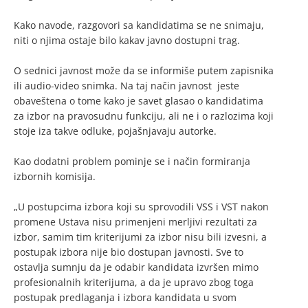
Kako navode, razgovori sa kandidatima se ne snimaju,
niti o njima ostaje bilo kakav javno dostupni trag.
O sednici javnost može da se informiše putem zapisnika
ili audio-video snimka. Na taj način javnost
jeste
obaveštena o tome kako je savet glasao o kandidatima
za izbor na pravosudnu funkciju, ali ne i o razlozima koji
stoje iza takve odluke, pojašnjavaju autorke.
Kao dodatni problem pominje se i način formiranja
izbornih komisija.
„U postupcima izbora koji su sprovodili VSS i VST nakon
promene Ustava nisu primenjeni merljivi rezultati za
izbor, samim tim kriterijumi za izbor nisu bili izvesni, a
postupak izbora nije bio dostupan javnosti. Sve to
ostavlja sumnju da je odabir kandidata izvršen mimo
profesionalnih kriterijuma, a da je upravo zbog toga
postupak predlaganja i izbora kandidata u svom