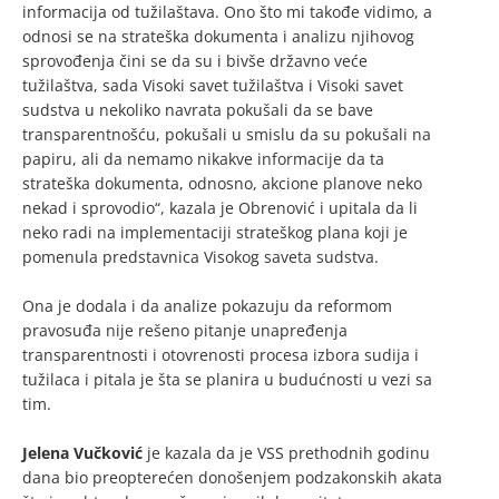
informacija od tužilaštava. Ono što mi takođe vidimo, a
odnosi se na strateška dokumenta i analizu njihovog
sprovođenja čini se da su i bivše državno veće
tužilaštva, sada Visoki savet tužilaštva i Visoki savet
sudstva u nekoliko navrata pokušali da se bave
transparentnošću, pokušali u smislu da su pokušali na
papiru, ali da nemamo nikakve informacije da ta
strateška dokumenta, odnosno, akcione planove neko
nekad i sprovodio“, kazala je Obrenović i upitala da li
neko radi na implementaciji strateškog plana koji je
pomenula predstavnica Visokog saveta sudstva.
Ona je dodala i da analize pokazuju da reformom
pravosuđa nije rešeno pitanje unapređenja
transparentnosti i otovrenosti procesa izbora sudija i
tužilaca i pitala je šta se planira u budućnosti u vezi sa
tim.
Jelena Vučković
je kazala da je VSS prethodnih godinu
dana bio preopterećen donošenjem podzakonskih akata