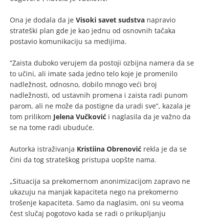
Ona je dodala da je
Visoki savet sudstva
napravio
strateški plan gde je kao jednu od osnovnih tačaka
postavio komunikaciju sa medijima.
“Zaista duboko verujem da postoji ozbijna namera da se
to učini, ali imate sada jedno telo koje je promenilo
nadležnost, odnosno, dobilo mnogo veći broj
nadležnosti, od ustavnih promena i zaista radi punom
parom, ali ne može da postigne da uradi sve”, kazala je
tom prilikom
Jelena Vučković
i naglasila da je važno da
se na tome radi ubuduće.
Autorka istraživanja
Kristiina Obrenović
rekla je da se
čini da tog strateškog pristupa uopšte nama.
„Situacija sa prekomernom anonimizacijom zapravo ne
ukazuju na manjak kapaciteta nego na prekomerno
trošenje kapaciteta. Samo da naglasim, oni su veoma
čest slučaj pogotovo kada se radi o prikupljanju