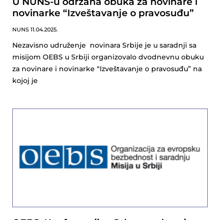
U NUNS-u održana obuka za novinare i
novinarke “Izveštavanje o pravosuđu”
NUNS
11.04.2025.
Nezavisno udruženje novinara Srbije je u saradnji sa
misijom OEBS u Srbiji organizovalo dvodnevnu obuku
za novinare i novinarke “Izveštavanje o pravosuđu” na
kojoj je