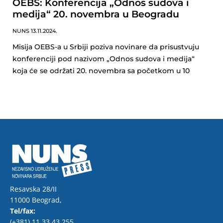
OEBS: Konferencija „Odnos sudova i
medija“ 20. novembra u Beogradu
NUNS
13.11.2024.
Misija OEBS-a u Srbiji poziva novinare da prisustvuju
konferenciji pod nazivom „Odnos sudova i medija“
koja će se održati 20. novembra sa početkom u 10
Resavska 28/II
11000 Beograd,
Tel/fax:
(+381) 11 33 43 255