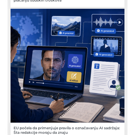
plaćanju sudskih troškova
EU počela da primenjuje pravila o označavanju AI sadržaja:
Šta redakcije moraju da znaju