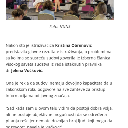
Foto: NUNS
Nakon što je istraživačica
Kristina Obrenović
predstavila glavne rezultate istraživanja, o problemima
sa kojima se susreću sudovi govorila je izborna članica
Visokog saveta sudstva iz reda istaknutih pravnika
dr
Jelena Vučković
.
Ona je rekla da sudovi nemaju dovoljno kapaciteta da u
zakonskom roku odgovore na sve zahteve za pristup
informacijama od javnog značaja.
“Sad kada sam u ovom telu vidim da postoji dobra volja,
ali ne postoje objektivne mogućnosti da se određena
pitanja reše jer nemate dovoljan broj ljudi koji mogu da
odgovore”, navela je Vučković.