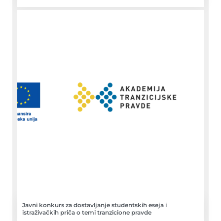
Javni konkurs za dostavljanje studentskih eseja i
istraživačkih priča o temi tranzicione pravde