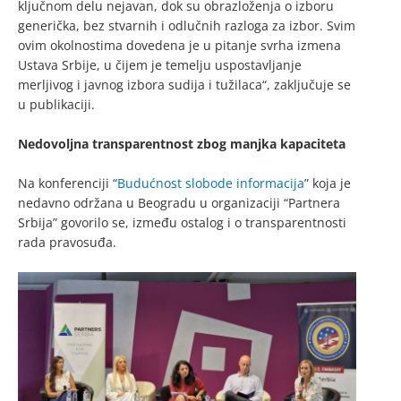
ključnom delu nejavan, dok su obrazloženja o izboru
generička, bez stvarnih i odlučnih razloga za izbor. Svim
ovim okolnostima dovedena je u pitanje svrha izmena
Ustava Srbije, u čijem je temelju uspostavljanje
merljivog i javnog izbora sudija i tužilaca“, zaključuje se
u publikaciji.
Nedovoljna transparentnost zbog manjka kapaciteta
Na konferenciji “
Budućnost slobode informacija
” koja je
nedavno održana u Beogradu u organizaciji “Partnera
Srbija” govorilo se, između ostalog i o transparentnosti
rada pravosuđa.