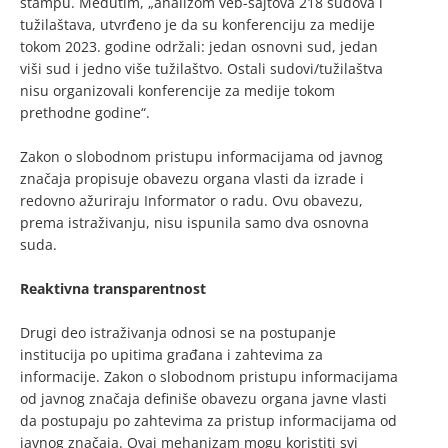
štampu. Međutim, „analizom veb-sajtova 218 sudova i
tužilaštava, utvrđeno je da su konferenciju za medije
tokom 2023. godine održali: jedan osnovni sud, jedan
viši sud i jedno više tužilaštvo. Ostali sudovi/tužilaštva
nisu organizovali konferencije za medije tokom
prethodne godine“.
Zakon o slobodnom pristupu informacijama od javnog
značaja propisuje obavezu organa vlasti da izrade i
redovno ažuriraju Informator o radu. Ovu obavezu,
prema istraživanju, nisu ispunila samo dva osnovna
suda.
Reaktivna transparentnost
Drugi deo istraživanja odnosi se na postupanje
institucija po upitima građana i zahtevima za
informacije. Zakon o slobodnom pristupu informacijama
od javnog značaja definiše obavezu organa javne vlasti
da postupaju po zahtevima za pristup informacijama od
javnog značaja. Ovaj mehanizam mogu koristiti svi