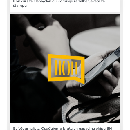
Konkurs za člana/članicu Komisije za žalbe Saveta za
štampu
SafeJournalists: Osuđujemo brutalan napad na ekipu BN