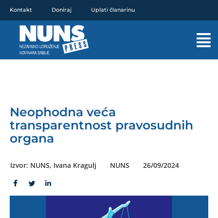
Pređi
Kontakt
Doniraj
Uplati članarinu
na
sadržaj
Mai
Men
Neophodna veća
transparentnost pravosudnih
organa
Izvor: NUNS, Ivana Kragulj
NUNS
26/09/2024