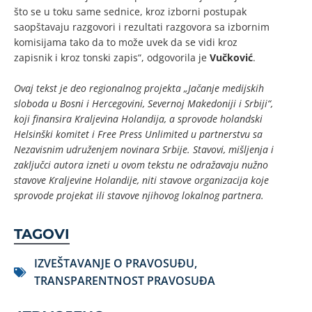
što se u toku same sednice, kroz izborni postupak
saopštavaju razgovori i rezultati razgovora sa izbornim
komisijama tako da to može uvek da se vidi kroz
zapisnik i kroz tonski zapis“, odgovorila je
Vučković
.
Ovaj tekst je deo regionalnog projekta „Jačanje medijskih
sloboda u Bosni i Hercegovini, Severnoj Makedoniji i Srbiji“,
koji finansira Kraljevina Holandija, a sprovode holandski
Helsinški komitet i Free Press Unlimited u partnerstvu sa
Nezavisnim udruženjem novinara Srbije. Stavovi, mišljenja i
zaključci autora izneti u ovom tekstu ne odražavaju nužno
stavove Kraljevine Holandije, niti stavove organizacija koje
sprovode projekat ili stavove njihovog lokalnog partnera.
TAGOVI
IZVEŠTAVANJE O PRAVOSUĐU
,
TRANSPARENTNOST PRAVOSUĐA