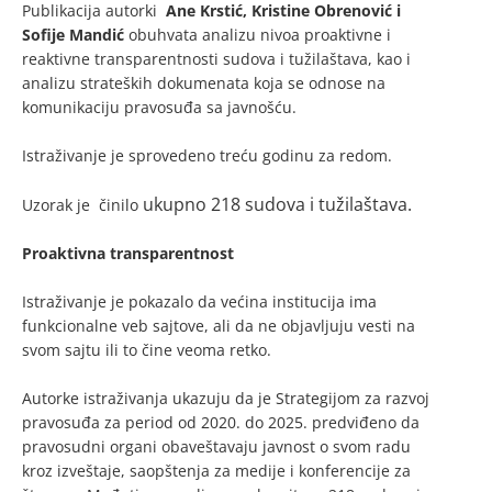
Publikacija autorki
Ane Krstić, Kristine Obrenović i
Sofije Mandić
obuhvata analizu nivoa proaktivne i
reaktivne transparentnosti sudova i
tužilaštava, kao i
analizu strateških dokumenata koja se odnose na
komunikaciju pravosuđa sa javnošću.
Istraživanje je sprovedeno treću godinu za redom.
ukupno
218 sudova i tužilaštava.
Uzorak je činilo
Proaktivna transparentnost
Istraživanje je pokazalo da većina institucija ima
funkcionalne veb sajtove, ali da ne objavljuju vesti na
svom sajtu ili to čine veoma retko.
Autorke istraživanja ukazuju da je Strategijom za razvoj
pravosuđa za period od 2020. do 2025. predviđeno da
pravosudni organi obaveštavaju javnost o svom radu
kroz izveštaje, saopštenja za medije i konferencije za