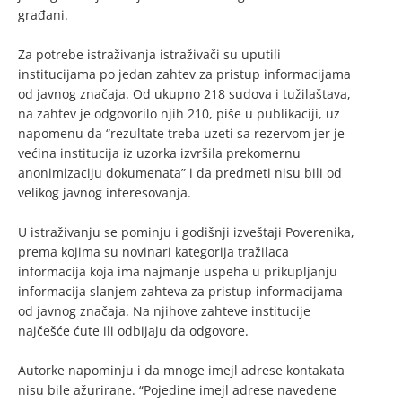
građani.
Za potrebe istraživanja istraživači su uputili
institucijama po jedan zahtev za pristup informacijama
od javnog značaja. Od ukupno 218 sudova i tužilaštava,
na zahtev je odgovorilo njih 210, piše u publikaciji, uz
napomenu da “rezultate treba uzeti sa rezervom jer je
većina institucija iz uzorka izvršila prekomernu
anonimizaciju dokumenata” i da predmeti nisu bili od
velikog javnog interesovanja.
U istraživanju se pominju i godišnji izveštaji Poverenika,
prema kojima su novinari kategorija tražilaca
informacija koja ima najmanje uspeha u prikupljanju
informacija slanjem zahteva za pristup informacijama
od javnog značaja. Na njihove zahteve institucije
najčešće ćute ili odbijaju da odgovore.
Autorke napominju i da mnoge imejl adrese kontakata
nisu bile ažurirane. “Pojedine imejl adrese navedene