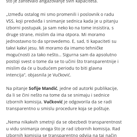
što je zahtevalo angažovanje svih kapaciteta.
„Između ostalog mi smo promenili i poslovnik o radu
VSS, koji predviđa i snimanje sednica kada je u pitanju
izborni postupak. Ja sam neko ko na tome insistira, s
druge strane, mislim da ima otpora. Mi moramo
jednostavno to da sprovedemo. E, sad, ti kapaciteti su
takvi kakvi jesu. Mi moramo da imamo tehničke
mogućnosti za tako nešto… Sigurna sam da apsolutno
postoji svest o tome da se to učini što transparentnije i
mislim da će u budućem periodu to biti glavna
intencija“, objasnila je Vučković.
Na pitanje
Sofije Mandić
, jedne od autorki publikacije,
da li se čini nešto na tome da se snimaju i sednice
izbornih komisija,
Vučković
je odgovorila da se radi
transparentno u smislu procedure koja se poštuje.
„Nema nikakvih smetnji da se obezbedi transparentnost
u vidu snimanja onoga što je rad izbornih komisija. Rad
izbornih komisija se transparentno odvija na taj način