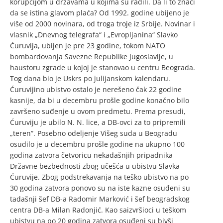
korupcijom u državama u kojima su radili. Da li to znači
da se istina glavom plaća? Od 1992. godine ubijeno je
više od 2000 novinara, od troga troje iz Srbije. Novinar i
vlasnik „Dnevnog telegrafa“ i „Evropljanina“ Slavko
Ćuruvija, ubijen je pre 23 godine, tokom NATO
bombardovanja Savezne Republike Jugoslavije, u
haustoru zgrade u kojoj je stanovao u centru Beograda.
Tog dana bio je Uskrs po julijanskom kalendaru.
Ćuruvijino ubistvo ostalo je nerešeno čak 22 godine
kasnije, da bi u decembru prošle godine konačno bilo
završeno suđenje u ovom predmetu. Prema presudi,
Ćuruviju je ubilo N. N. lice, a DB-ovci za to pripremili
„teren“. Posebno odeljenje Višeg suda u Beogradu
osudilo je u decembru prošle godine na ukupno 100
godina zatvora četvoricu nekadašnjih pripadnika
Državne bezbednosti zbog učešća u ubistvu Slavka
Ćuruvije. Zbog podstrekavanja na teško ubistvo na po
30 godina zatvora ponovo su na iste kazne osuđeni su
tadašnji šef DB-a Radomir Marković i šef beogradskog
centra DB-a Milan Radonjić. Kao saizvršioci u teškom
ubistvu na po 20 godina zatvora osuđeni su bivši