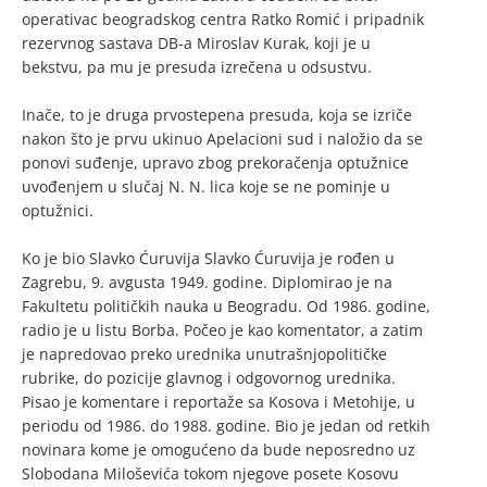
operativac beogradskog centra Ratko Romić i pripadnik
rezervnog sastava DB-a Miroslav Kurak, koji je u
bekstvu, pa mu je presuda izrečena u odsustvu.
Inače, to je druga prvostepena presuda, koja se izriče
nakon što je prvu ukinuo Apelacioni sud i naložio da se
ponovi suđenje, upravo zbog prekoračenja optužnice
uvođenjem u slučaj N. N. lica koje se ne pominje u
optužnici.
Ko je bio Slavko Ćuruvija Slavko Ćuruvija je rođen u
Zagrebu, 9. avgusta 1949. godine. Diplomirao je na
Fakultetu političkih nauka u Beogradu. Od 1986. godine,
radio je u listu Borba. Počeo je kao komentator, a zatim
je napredovao preko urednika unutrašnjopolitičke
rubrike, do pozicije glavnog i odgovornog urednika.
Pisao je komentare i reportaže sa Kosova i Metohije, u
periodu od 1986. do 1988. godine. Bio je jedan od retkih
novinara kome je omogućeno da bude neposredno uz
Slobodana Miloševića tokom njegove posete Kosovu