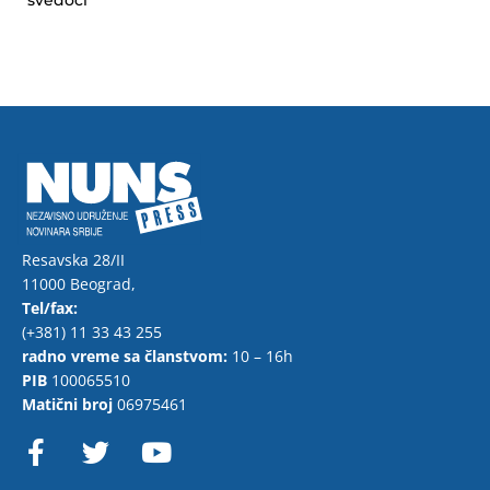
svedoci
Resavska 28/II
11000 Beograd,
Tel/fax:
(+381) 11 33 43 255
radno vreme sa članstvom:
10 – 16h
PIB
100065510
Matični broj
06975461
F
T
Y
a
w
o
c
i
u