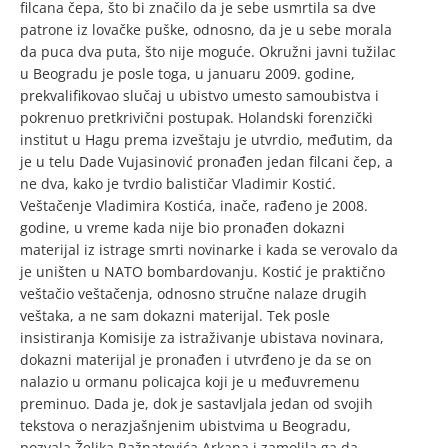
filcana čepa, što bi značilo da je sebe usmrtila sa dve
patrone iz lovačke puške, odnosno, da je u sebe morala
da puca dva puta, što nije moguće. Okružni javni tužilac
u Beogradu je posle toga, u januaru 2009. godine,
prekvalifikovao slučaj u ubistvo umesto samoubistva i
pokrenuo pretkrivični postupak. Holandski forenzički
institut u Hagu prema izveštaju je utvrdio, međutim, da
je u telu Dade Vujasinović pronađen jedan filcani čep, a
ne dva, kako je tvrdio balističar Vladimir Kostić.
Veštačenje Vladimira Kostića, inače, rađeno je 2008.
godine, u vreme kada nije bio pronađen dokazni
materijal iz istrage smrti novinarke i kada se verovalo da
je uništen u NATO bombardovanju. Kostić je praktično
veštačio veštačenja, odnosno stručne nalaze drugih
veštaka, a ne sam dokazni materijal. Tek posle
insistiranja Komisije za istraživanje ubistava novinara,
dokazni materijal je pronađen i utvrđeno je da se on
nalazio u ormanu policajca koji je u međuvremenu
preminuo. Dada je, dok je sastavljala jedan od svojih
tekstova o nerazjašnjenim ubistvima u Beogradu,
pozvala Željka Ražnatovića Arkana i zamolila ga da