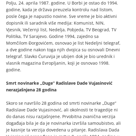
Polju, 24. aprila 1987. godine. U Borbi je ostao do 1994.
godine, kada je država preuzela kontrolu nad listom,
posle čega je napustio novine. Sve vreme je bio aktivni
dopisnik ili saradnik više medija: Komunist, NIN,
Vjesnik, Večernji list, Nedelja, Pobjeda, TV Beograd, TV
Politika, TV Sarajevo. Godine 1994, zajedno sa
Momčilom Đorgovićem, osnovao je list Nedeljni telegraf,
a dve godine nakon toga njih dvojica su osnovali Dnevni
telegraf. Slavko Ćuruvija je ubijen dok je bio urednik i
vlasnik magazina Evropljanin, koji je osnovao 1998.
godine.
Smrt novinarke „Duge“ Radislave Dade Vujasinović
nerazjašnjena 28 godina
Skoro se navršilo 28 godina od smrti novinarke „Duge“
Radislave Dade Vujasinović, ali okolnosti te tragedije ni
do danas nisu razjašnjene. Prvobitna zvanična verzija
događaja bila je da je novinarka izvršila samoubistvo, ali
je kasnije ta verzija dovedena u pitanje. Radislava Dada