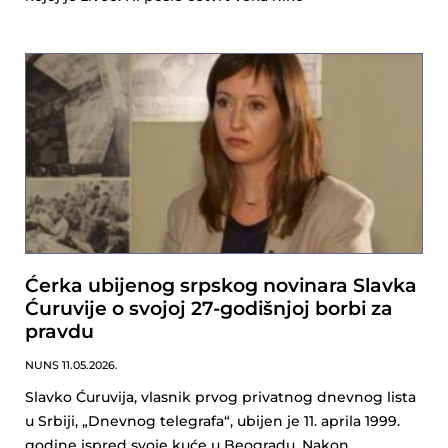
Ćerka ubijenog srpskog novinara Slavka
Ćuruvije o svojoj 27-godišnjoj borbi za
pravdu
NUNS
11.05.2026.
Slavko Ćuruvija, vlasnik prvog privatnog dnevnog lista
u Srbiji, „Dnevnog telegrafa“, ubijen je 11. aprila 1999.
godine ispred svoje kuće u Beogradu. Nakon