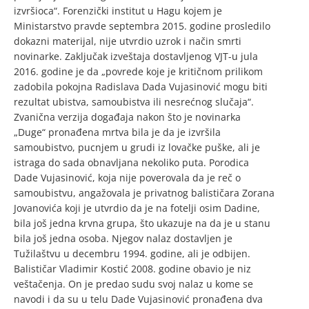
izvršioca“. Forenzički institut u Hagu kojem je
Ministarstvo pravde septembra 2015. godine prosledilo
dokazni materijal, nije utvrdio uzrok i način smrti
novinarke. Zaključak izveštaja dostavljenog VJT-u jula
2016. godine je da „povrede koje je kritičnom prilikom
zadobila pokojna Radislava Dada Vujasinović mogu biti
rezultat ubistva, samoubistva ili nesrećnog slučaja“.
Zvanična verzija događaja nakon što je novinarka
„Duge“ pronađena mrtva bila je da je izvršila
samoubistvo, pucnjem u grudi iz lovačke puške, ali je
istraga do sada obnavljana nekoliko puta. Porodica
Dade Vujasinović, koja nije poverovala da je reč o
samoubistvu, angažovala je privatnog balističara Zorana
Jovanovića koji je utvrdio da je na fotelji osim Dadine,
bila još jedna krvna grupa, što ukazuje na da je u stanu
bila još jedna osoba. Njegov nalaz dostavljen je
Tužilaštvu u decembru 1994. godine, ali je odbijen.
Balističar Vladimir Kostić 2008. godine obavio je niz
veštačenja. On je predao sudu svoj nalaz u kome se
navodi i da su u telu Dade Vujasinović pronađena dva