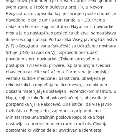
Vujasinović pronađena je mrtva 9. aprila 1994. godine u
svom stanu u Trećem bulevaru broj 118 u Novom
Beogradu, a u zapisniku koji je sačinjen posle obdukcije
navedeno je da je umrla dan ranije, u 1.30. Prema
nalazima Forenzičkog instituta u Hagu, smrt novinarke
mogla je da nastupi kao posledica ubistva, samoubistva
ili nesrećnog slučaja. Portparolka Višeg javnog tužilaštva
(VJT) u Beogradu Ivana Rakočević za Udruženje novinara
Srbije (UNS) navodi da VJT „sprovodi postupak“
povodom smrti novinarke. „Tokom sprovođenja
postupka izvršene su provere, ispitani brojni svedoci i
obavljena različite veštačenja. Formirana je komisija
veštaka sudske medicine i balističara, obavljena je
rekonstrukcija događaja na licu mesta, a celokupan
dokazni materijal je dostavljen i Forenzičkom institutu u
Hagu, koji je takođe obavio veštačenje“, objasnila je
portparolka VJT-a Rakočević. Ona ističe i da Više javno
tužilaštvo u Beogradu „zajedno sa pripadnicima
Ministarstva unutrašnjih poslova Republike Srbije,
nastavlja sa preduzimanjem radnji radi utvrđivanja
postojanja krivičnog dela i utvrđivanja identiteta