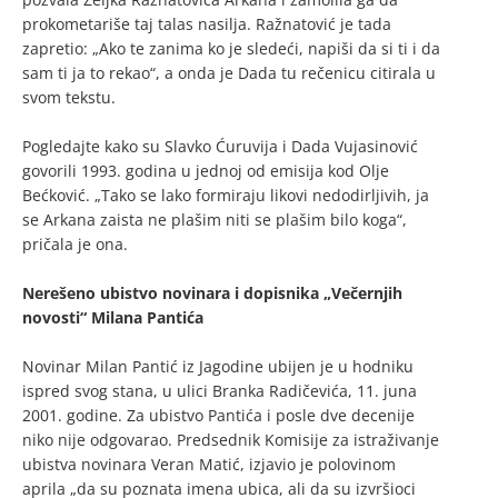
prokometariše taj talas nasilja. Ražnatović je tada
zapretio: „Ako te zanima ko je sledeći, napiši da si ti i da
sam ti ja to rekao“, a onda je Dada tu rečenicu citirala u
svom tekstu.
Pogledajte kako su Slavko Ćuruvija i Dada Vujasinović
govorili 1993. godina u jednoj od emisija kod Olje
Bećković. „Tako se lako formiraju likovi nedodirljivih, ja
se Arkana zaista ne plašim niti se plašim bilo koga“,
pričala je ona.
Nerešeno ubistvo novinara i dopisnika „Večernjih
novosti“ Milana Pantića
Novinar Milan Pantić iz Jagodine ubijen je u hodniku
ispred svog stana, u ulici Branka Radičevića, 11. juna
2001. godine. Za ubistvo Pantića i posle dve decenije
niko nije odgovarao. Predsednik Komisije za istraživanje
ubistva novinara Veran Matić, izjavio je polovinom
aprila „da su poznata imena ubica, ali da su izvršioci