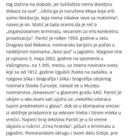
tog zločina na slobodi, jer tužilaštvo nema dovoljno
dokaza za sud“. „Ubila ga je naručena ekipa koja vrši
samo likvidacije, koja nema nikakve veze sa motivima“,
naveo je on. Matić je tada ocenio da je reč o
„organizovanom kriminalu, vezanom za vrlo konkretnu
privatizaciju“. Pantić je rođen 1954. godine u selu
Dragovu kod Rekovca, novinarsku karijeru je počeo u
nedeljinim novinama „Novi put“ u Jagodini. Njegovo ime
je upisano 3. maja 2002. godine na spomenik u
Vašingtonu, na 1.395. mestu, uz imena novinara sveta
koji su od 1812. godine izgubili živote na zadatku, a
njegova slika i biografija i slika i biografija ubijenog
novinara Slavka Ćuruvije, nalaze se u Muzeju
novinarstva „Newseum“ u glavnom gradu SAD. Pantić je
ubijen u oko osam sati ujutru sa „nekoliko udaraca
tupim predmetom u glavu“, dok se u klompama vrećao
iz obližnje prodavnice sa veknom hleba i litrom mleka u
vrećici. Najveći broj tekstova Pantić je u to vreme
objavio u rubrici „Crna hronika“, pišući o kriminalu u
Jagodini, Pomoravskom okrugu i ovom delu Srbije, pre