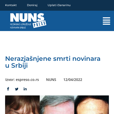
Pređi
Kontakt
Doniraj
Uplati članarinu
na
sadržaj
Mai
Men
Nerazjašnjene smrti novinara
u Srbiji
Izvor: espreso.co.rs
NUNS
12/04/2022