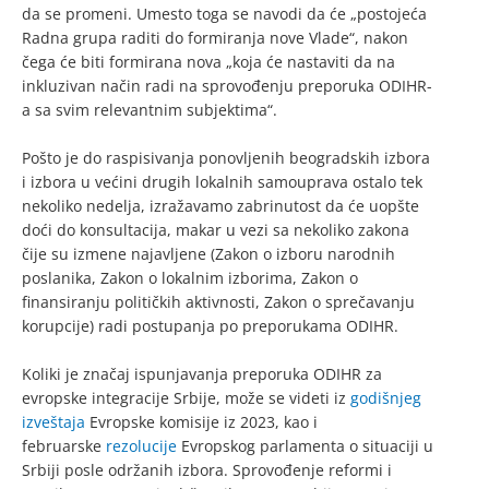
da se promeni. Umesto toga se navodi da će „postojeća
Radna grupa raditi do formiranja nove Vlade“, nakon
čega će biti formirana nova „koja će nastaviti da na
inkluzivan način radi na sprovođenju preporuka ODIHR-
a sa svim relevantnim subjektima“.
Pošto je do raspisivanja ponovljenih beogradskih izbora
i izbora u većini drugih lokalnih samouprava ostalo tek
nekoliko nedelja, izražavamo zabrinutost da će uopšte
doći do konsultacija, makar u vezi sa nekoliko zakona
čije su izmene najavljene (Zakon o izboru narodnih
poslanika, Zakon o lokalnim izborima, Zakon o
finansiranju političkih aktivnosti, Zakon o sprečavanju
korupcije) radi postupanja po preporukama ODIHR.
Koliki je značaj ispunjavanja preporuka ODIHR za
evropske integracije Srbije, može se videti iz
godišnjeg
izveštaja
Evropske komisije iz 2023, kao i
februarske
rezolucije
Evropskog parlamenta o situaciji u
Srbiji posle održanih izbora. Sprovođenje reformi i