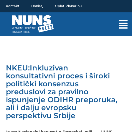
Pređi
Kontakt
Doniraj
Uplati članarinu
na
sadržaj
Mai
Men
NKEU:Inkluzivan
konsultativni proces i široki
politički konsenzus
preduslovi za pravilno
ispunjenje ODIHR preporuka,
ali i dalju evropsku
perspektivu Srbije
Izvor: Nacionalni konvent o Evropskoj uniji
NUNS