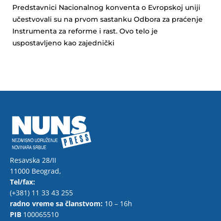
Predstavnici Nacionalnog konventa o Evropskoj uniji
učestvovali su na prvom sastanku Odbora za praćenje
Instrumenta za reforme i rast. Ovo telo je
uspostavljeno kao zajednički
Resavska 28/II
11000 Beograd,
Tel/fax:
(+381) 11 33 43 255
radno vreme sa članstvom:
10 – 16h
PIB
100065510