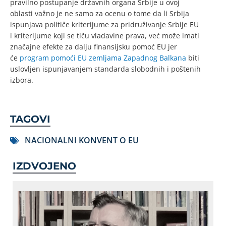
pravilno postupanje državnih organa Srbije u ovoj
oblasti važno je ne samo za ocenu o tome da li Srbija
ispunjava političe kriterijume za pridruživanje Srbije EU
i kriterijume koji se tiču vladavine prava, već može imati
značajne efekte za dalju finansijsku pomoć EU jer
će
program pomoći EU zemljama Zapadnog Balkana
biti
uslovljen ispunjavanjem standarda slobodnih i poštenih
izbora.
TAGOVI
NACIONALNI KONVENT O EU
IZDVOJENO