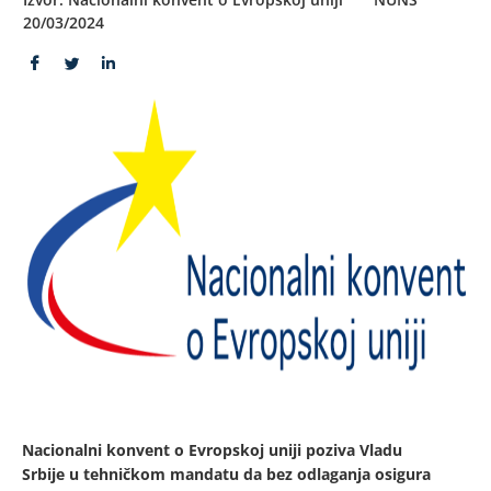
20/03/2024
Nacionalni konvent o Evropskoj uniji poziva Vladu
Srbije u tehničkom mandatu da bez odlaganja osigura