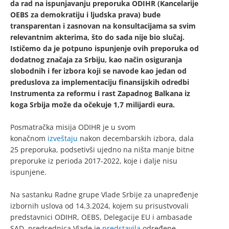
da rad na ispunjavanju preporuka ODIHR (Kancelarije
OEBS za demokratiju i ljudska prava) bude
transparentan i zasnovan na konsultacijama sa svim
relevantnim akterima, što do sada nije bio slučaj.
Ističemo da je potpuno ispunjenje ovih preporuka od
dodatnog značaja za Srbiju, kao način osiguranja
slobodnih i fer izbora koji se navode kao jedan od
preduslova za implementaciju finansijskih odredbi
Instrumenta za reformu i rast Zapadnog Balkana iz
koga Srbija može da očekuje 1,7 milijardi eura.
Posmatračka misija ODIHR je u svom
konačnom
izveštaju
nakon decembarskih izbora, dala
25 preporuka, podsetivši ujedno na ništa manje bitne
preporuke iz perioda 2017-2022, koje i dalje nisu
ispunjene.
Na sastanku Radne grupe Vlade Srbije za unapređenje
izbornih uslova od 14.3.2024, kojem su prisustvovali
predstavnici ODIHR, OEBS, Delegacije EU i ambasade
SAD, predsednica Vlade je
predstavila
određene