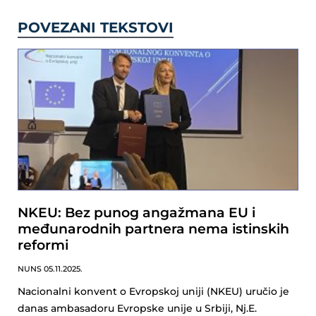
POVEZANI TEKSTOVI
NKEU: Bez punog angažmana EU i
međunarodnih partnera nema istinskih
reformi
NUNS
05.11.2025.
Nacionalni konvent o Evropskoj uniji (NKEU) uručio je
danas ambasadoru Evropske unije u Srbiji, Nj.E.