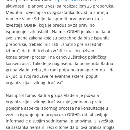
aktivnosti i planove u vezi sa realizacijom 25 preporuka.
Međutim, izveštaj sa ovog sastanka dovodi u sumnju
namere Vlade Srbije da ispuniti prvu preporuku iz
izveštaja ODIHR, koja je preduslov za pravilno
ispunjenje svih ostalih. Naime, ODIHR je ukazao da bi
sve izmene zakona koje su potrebne da bi se ispunile
preporuke, trebalo inicirati, „znatno pre narednih
izbora“, da bi ih trebalo vršiti kroz „inkluzivan
konsultativni proces“ i na osnovu „širokog političkog
konsenzusa“. Takođe je naglašeno da pomenuta Radna
grupa Vlade treba „da radi potpuno transparentno“ i da
uključi u svoj rad „sve relevantne aktere, poput
organizacija civilnog društva“.
Nasuprot tome, Radna grupa Vlade nije pozvala
organizacije civilnog društva koje godinama prate
pojedine aspekte izbornog procesa na konsultacije u
vezi sa ispunjenjem preporuka ODIHR, niti objavljuje
informacije o svojim sednicama i planovima. U Izveštaju
sa sastanka nema ni reči o tome da bi ova praksa mogla