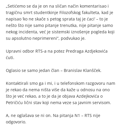
„Setićemo se da je on na sličan način komentarisao i
tragičnu smrt studentkinje Filozofskog fakulteta, kad je
napisao ‘ko ne skače s petog sprata taj je ćaci’ – to je
nešto što nije samo pitanje trenutka, nije pitanje samo
nekog incidenta, već je sistemski iznošenje pogleda koji
su apsolutno neprimereni“, podvukao je.
Upravni odbor RTS-a na potez Predraga Azdjekovića
ćuti.
Oglasio se samo jedan član – Branislav Klanšček.
Kontaktirali smo ga i mi, i u telefonskom razgovoru nam
je rekao da nema ništa više da kaže u odnosu na ono
što je već rekao, a to je da je objava Azdejkovića o
Petričiću lični stav koji nema veze sa javnim servisom.
A, ne oglašava se ni on. Na pitanja N1 – RTS nije
odgovorio.