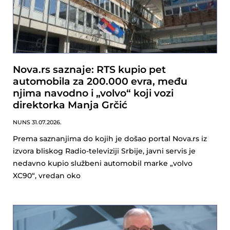
Nova.rs saznaje: RTS kupio pet
automobila za 200.000 evra, među
njima navodno i „volvo“ koji vozi
direktorka Manja Grčić
NUNS
31.07.2026.
Prema saznanjima do kojih je došao portal Nova.rs iz
izvora bliskog Radio-televiziji Srbije, javni servis je
nedavno kupio službeni automobil marke „volvo
XC90“, vredan oko