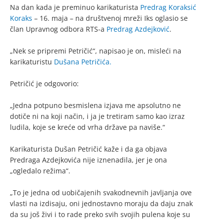
Na dan kada je preminuo karikaturista
Predrag Koraksić
Koraks
– 16. maja – na društvenoj mreži Iks oglasio se
član Upravnog odbora RTS-a
Predrag Azdejković
.
„Nek se pripremi Petričić“, napisao je on, misleći na
karikaturistu
Dušana Petričića.
Petričić je odgovorio:
„Jedna potpuno besmislena izjava me apsolutno ne
dotiče ni na koji način, i ja je tretiram samo kao izraz
ludila, koje se kreće od vrha države pa naviše.“
Karikaturista Dušan Petričić kaže i da ga objava
Predraga Azdejkovića nije iznenadila, jer je ona
„ogledalo režima“.
„To je jedna od uobičajenih svakodnevnih javljanja ove
vlasti na izdisaju, oni jednostavno moraju da daju znak
da su još živi i to rade preko svih svojih pulena koje su