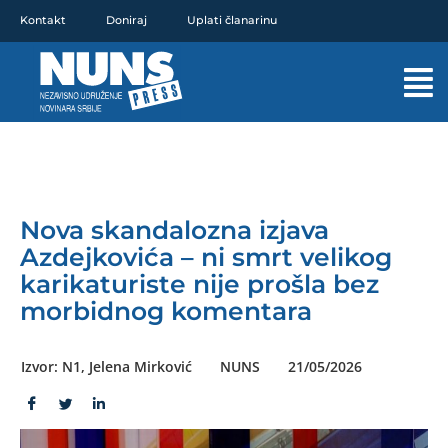
Pređi
Kontakt
Doniraj
Uplati članarinu
na
sadržaj
Mai
Men
Nova skandalozna izjava
Azdejkovića – ni smrt velikog
karikaturiste nije prošla bez
morbidnog komentara
Izvor: N1, Jelena Mirković
NUNS
21/05/2026