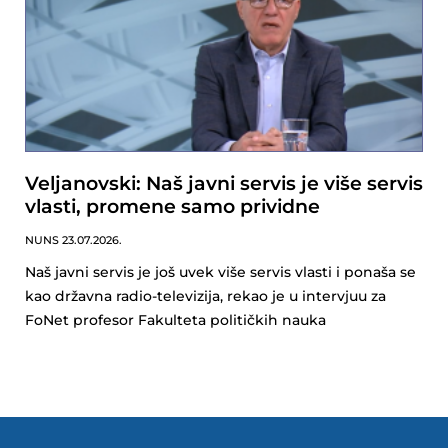
Veljanovski: Naš javni servis je više servis
vlasti, promene samo prividne
NUNS
23.07.2026.
Naš javni servis je još uvek više servis vlasti i ponaša se
kao državna radio-televizija, rekao je u intervjuu za
FoNet profesor Fakulteta političkih nauka