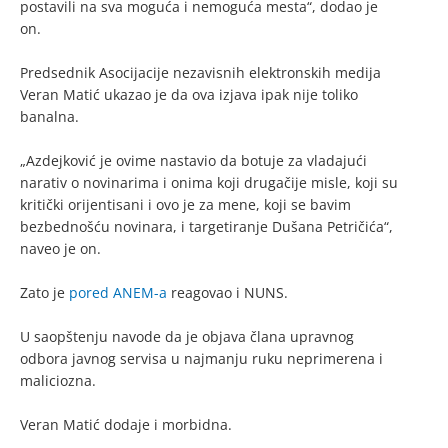
postavili na sva moguća i nemoguća mesta“, dodao je
on.
Predsednik Asocijacije nezavisnih elektronskih medija
Veran Matić ukazao je da ova izjava ipak nije toliko
banalna.
„Azdejković je ovime nastavio da botuje za vladajući
narativ o novinarima i onima koji drugačije misle, koji su
kritički orijentisani i ovo je za mene, koji se bavim
bezbednošću novinara, i targetiranje Dušana Petričića“,
naveo je on.
Zato je
pored ANEM-a
reagovao i NUNS.
U saopštenju navode da je objava člana upravnog
odbora javnog servisa u najmanju ruku neprimerena i
maliciozna.
Veran Matić dodaje i morbidna.