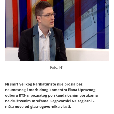
Foto: N1
Ni smrt velikog karikaturiste nije prošla bez
neumesnog i morbidnog komentra člana Upravnog
odbora RTS-a, poznatog po skandaloznim porukama
na društvenim mrežama. Sagovornici N1 saglasni –
ništa novo od glasnogovornika vlasti.