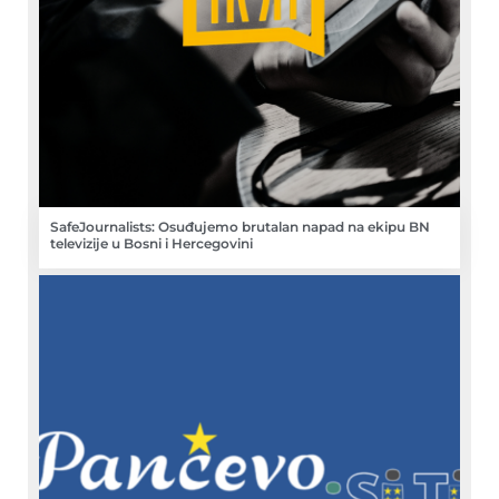
SafeJournalists: Osuđujemo brutalan napad na ekipu BN
televizije u Bosni i Hercegovini