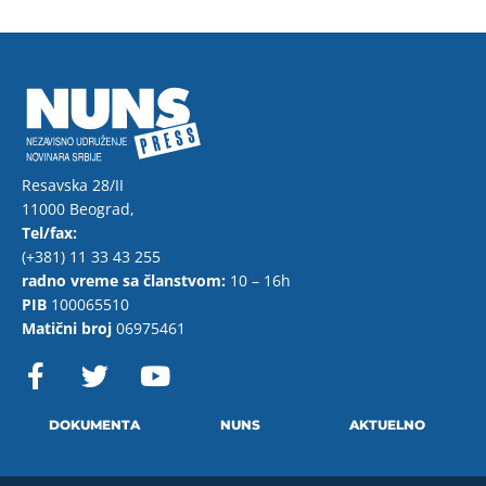
Resavska 28/II
11000 Beograd,
Tel/fax:
(+381) 11 33 43 255
radno vreme sa članstvom:
10 – 16h
PIB
100065510
Matični broj
06975461
F
T
Y
a
w
o
c
i
u
e
t
t
DOKUMENTA
NUNS
AKTUELNO
b
t
u