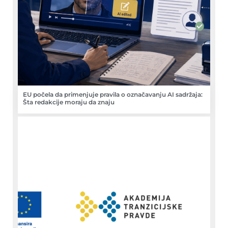
EU počela da primenjuje pravila o označavanju AI sadržaja:
Šta redakcije moraju da znaju