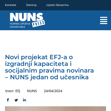
Pređi
Kontakt
Doniraj
Uplati članarinu
na
sadržaj
Mai
Men
Novi projekat EFJ-a o
izgradnji kapaciteta i
socijalnim pravima novinara
– NUNS jedan od učesnika
Izvor: EFJ
NUNS
24/04/2024