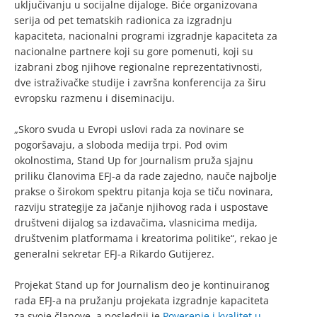
uključivanju u socijalne dijaloge. Biće organizovana
serija od pet tematskih radionica za izgradnju
kapaciteta, nacionalni programi izgradnje kapaciteta za
nacionalne partnere koji su gore pomenuti, koji su
izabrani zbog njihove regionalne reprezentativnosti,
dve istraživačke studije i završna konferencija za širu
evropsku razmenu i diseminaciju.
„Skoro svuda u Evropi uslovi rada za novinare se
pogoršavaju, a sloboda medija trpi. Pod ovim
okolnostima, Stand Up for Journalism pruža sjajnu
priliku članovima EFJ-a da rade zajedno, nauče najbolje
prakse o širokom spektru pitanja koja se tiču novinara,
razviju strategije za jačanje njihovog rada i uspostave
društveni dijalog sa izdavačima, vlasnicima medija,
društvenim platformama i kreatorima politike“, rekao je
generalni sekretar EFJ-a Rikardo Gutijerez.
Projekat Stand up for Journalism deo je kontinuiranog
rada EFJ-a na pružanju projekata izgradnje kapaciteta
za svoje članove, a poslednji je
Poverenje i kvalitet u