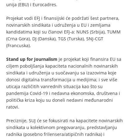
unija (EBU) i Eurocadres.
Projekat vodi EFJ i finansijski će podržati šest partnera,
novinarskih sindikata i udruženja u EU i zemljama
kandidatima koji su članovi EFJ-a: NUNS (Srbija), TUMM
(Crna Gora), DJ (Danska), TGS (Turska), SNJ-CGT
(Francuska).
Stand up for Journalism
je projekat koji finansira EU sa
ciljem poboljšanja kapaciteta nacionalnih novinarskih
sindikata i udruženja u suočavanju sa izazovima koje
donosi digitalna transformacija u medijima; i sve više
uticaja različitih vanrednih situacija kao što su
pandemija Covid-19 i nedavna ekonomska, društvena i
politička kriza koju su doneli nedavni međunarodni
ratovi.
Preciznije, SUJ će se fokusirati na kapacitete novinarskih
sindikata u kolektivnom pregovaranju, predstavljanju
radnika (posebno frilensera/atipičnih radnika) i