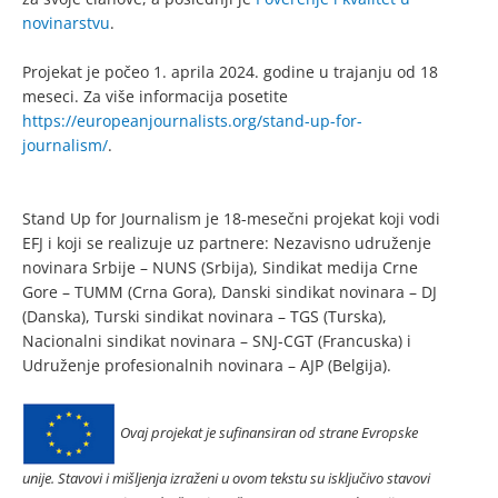
novinarstvu
.
Projekat je počeo 1. aprila 2024. godine u trajanju od 18
meseci. Za više informacija posetite
https://europeanjournalists.org/stand-up-for-
journalism/
.
Stand Up for Journalism je 18-mesečni projekat koji vodi
EFJ i koji se realizuje uz partnere: Nezavisno udruženje
novinara Srbije – NUNS (Srbija), Sindikat medija Crne
Gore – TUMM (Crna Gora), Danski sindikat novinara – DJ
(Danska), Turski sindikat novinara – TGS (Turska),
Nacionalni sindikat novinara – SNJ-CGT (Francuska) i
Udruženje profesionalnih novinara – AJP (Belgija).
Ovaj projekat je sufinansiran od strane Evropske
unije. Stavovi i mišljenja izraženi u ovom tekstu su isključivo stavovi