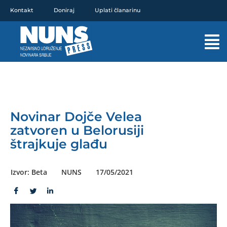
Pređi
Kontakt
Doniraj
Uplati članarinu
na
sadržaj
Mai
Men
Novinar Dojče Velea
zatvoren u Belorusiji
štrajkuje glađu
Izvor: Beta
NUNS
17/05/2021