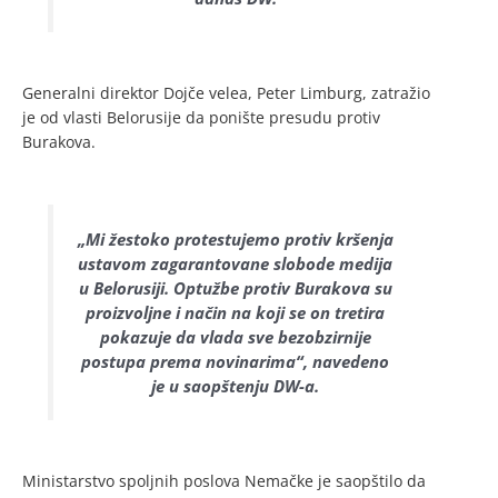
Generalni direktor Dojče velea, Peter Limburg, zatražio
je od vlasti Belorusije da ponište presudu protiv
Burakova.
„Mi žestoko protestujemo protiv kršenja
ustavom zagarantovane slobode medija
u Belorusiji. Optužbe protiv Burakova su
proizvoljne i način na koji se on tretira
pokazuje da vlada sve bezobzirnije
postupa prema novinarima“, navedeno
je u saopštenju DW-a.
Ministarstvo spoljnih poslova Nemačke je saopštilo da