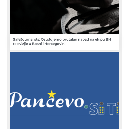
SafeJournalists: Osuđujemo brutalan napad na ekipu BN
televizije u Bosni i Hercegovini