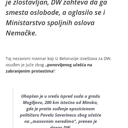
je zlostavljan, DW zahteva da ga
smesta oslobode, a oglasilo se i
Ministarstvo spoljnih oslova
Nemačke.
Taj nezavisni novinar koji iz Belorusije izveštava za DW,
osuđen je juče zbog
„ponovljenog učešća na
zabranjenim protestima“
.
Uhapšen je u sredu ispred suda u gradu
Mogiljovu, 200 km istočno od Minska,
gde je pratio suđenje opozicionom
političaru Pavelu Severinecu zbog učešće
na „masovnim neredima“, preneo je
danas DW.