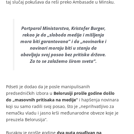
taj slučaj pokušava da reši preko Ambasade u Minsku.
Portparol Ministarstva, Kristofer Burger,
rekao je da „sloboda medija i mišljenja
mora biti garantovana“ i da „novinarke i
novinari moraju biti u stanju da
obavljaju svoj posao bez pritiska države.
Za to se zalažemo širom sveta“.
Pdseti je dodao da je posle manipulisanih
predsedničkih izbora u
Belorusiji prošle godine došlo
do „masovnih pritisaka na medije“
i hapšenja novinara
koji su samo radili svoj posao, što je „neprihvatljivo za
nemačku vladu i jasno krši međunarodne obveze koje je
preuzela Belorusija“.
Burakov je prošle godine
dva puta osuđivan na