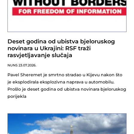
Deset godina od ubistva bjeloruskog
novinara u Ukrajini: RSF traži
rasvjetljavanje slučaja
NUNS
23.07.2026.
Pavel Sheremet je smrtno stradao u Kijevu nakon što
je eksplodirala eksplozivna naprava u automobilu.
Prošlo je deset godina od ubistva novinara bjeloruskog
porijekla