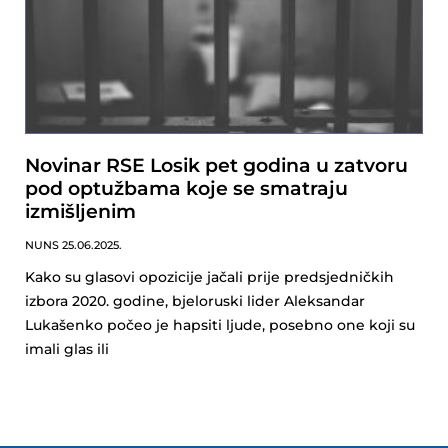
Novinar RSE Losik pet godina u zatvoru
pod optužbama koje se smatraju
izmišljenim
NUNS
25.06.2025.
Kako su glasovi opozicije jačali prije predsjedničkih
izbora 2020. godine, bjeloruski lider Aleksandar
Lukašenko počeo je hapsiti ljude, posebno one koji su
imali glas ili