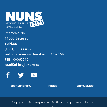
Resavska 28/II
11000 Beograd,
Tel/fax:
(+381) 11 33 43 255
radno vreme sa članstvom:
10 – 16h
PIB
100065510
Matični broj
06975461
F
T
Y
a
w
o
c
i
u
e
t
t
DOKUMENTA
NUNS
AKTUELNO
b
t
u
o
e
b
Copyright © 2004 – 2021 NUNS. Sva prava zadržana.
o
r
e