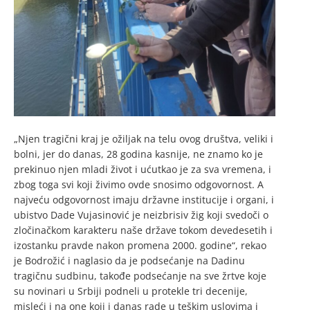
„Njen tragični kraj je ožiljak na telu ovog društva, veliki i
bolni, jer do danas, 28 godina kasnije, ne znamo ko je
prekinuo njen mladi život i ućutkao je za sva vremena, i
zbog toga svi koji živimo ovde snosimo odgovornost. A
najveću odgovornost imaju državne institucije i organi, i
ubistvo Dade Vujasinović je neizbrisiv žig koji svedoči o
zločinačkom karakteru naše države tokom devedesetih i
izostanku pravde nakon promena 2000. godine“, rekao
je Bodrožić i naglasio da je podsećanje na Dadinu
tragičnu sudbinu, takođe podsećanje na sve žrtve koje
su novinari u Srbiji podneli u protekle tri decenije,
misleći i na one koji i danas rade u teškim uslovima i