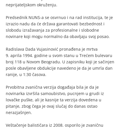
neprijateljskom okruženju.
Predsednik NUNS-a se osvrnuo i na rad institucija, te je
izrazio nadu da će država garantovati bezbednost i
slobodu izražavanja za profesionalne i slobodne
novinare koji mogu normalno da obavljaju svoj posao.
Radislava Dada Vujasinović pronađena je mrtva
9. aprila 1994. godine u svom stanu u Trećem bulevaru
broj 118 u Novom Beogradu. U zapisniku koji je sačinjen
posle obavljene obdukcije navedeno je da je umrla dan
ranije, u 1:30 časova.
Prvobitna zvanična verzija događaja bila je da je
novinarka izvršila samoubistvo, pucnjem u grudi iz
lovačke puške, ali je kasnije ta verzija dovedena u
pitanje, zbog čega je ovaj slučaj do danas ostao
nerazjašnjen.
Veštačenje balističara iz 2008. osporilo je zvaničnu