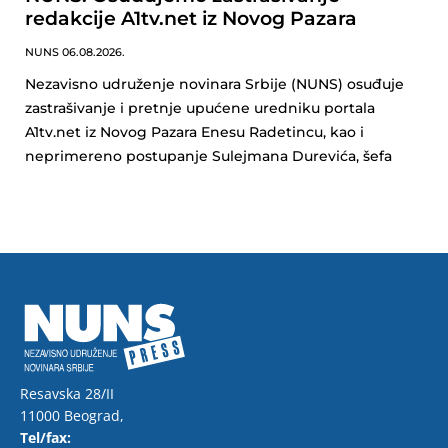
redakcije A1tv.net iz Novog Pazara
NUNS
06.08.2026.
Nezavisno udruženje novinara Srbije (NUNS) osuđuje
zastrašivanje i pretnje upućene uredniku portala
A1tv.net iz Novog Pazara Enesu Radetincu, kao i
neprimereno postupanje Sulejmana Durevića, šefa
Resavska 28/II
11000 Beograd,
Tel/fax: