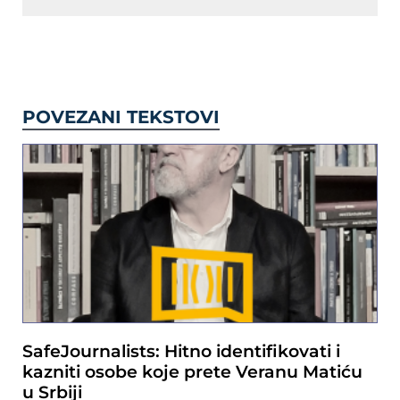
POVEZANI TEKSTOVI
SafeJournalists: Hitno identifikovati i
kazniti osobe koje prete Veranu Matiću
u Srbiji