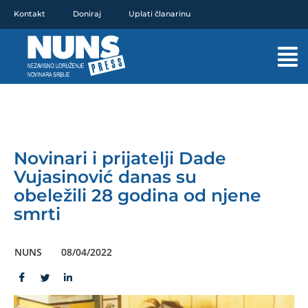
Pređi
Kontakt
Doniraj
Uplati članarinu
na
sadržaj
Mai
Men
Novinari i prijatelji Dade
Vujasinović danas su
obeležili 28 godina od njene
smrti
NUNS
08/04/2022