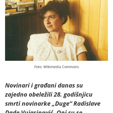
Foto: Wikimedia Commons
Novinari i građani danas su
zajedno obeležili 28. godišnjicu
smrti novinarke „Duge“ Radislave
Dade Vujasinović. Oni su se