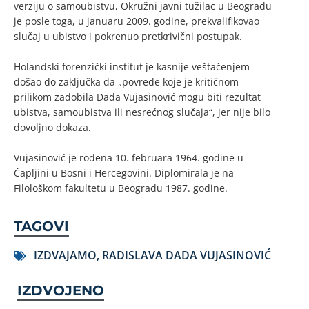
verziju o samoubistvu, Okružni javni tužilac u Beogradu
je posle toga, u januaru 2009. godine, prekvalifikovao
slučaj u ubistvo i pokrenuo pretkrivični postupak.
Holandski forenzički institut je kasnije veštačenjem
došao do zaključka da „povrede koje je kritičnom
prilikom zadobila Dada Vujasinović mogu biti rezultat
ubistva, samoubistva ili nesrećnog slučaja“, jer nije bilo
dovoljno dokaza.
Vujasinović je rođena 10. februara 1964. godine u
Čapljini u Bosni i Hercegovini. Diplomirala je na
Filološkom fakultetu u Beogradu 1987. godine.
TAGOVI
IZDVAJAMO
,
RADISLAVA DADA VUJASINOVIĆ
IZDVOJENO