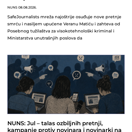
NUNS
08.08.2026.
SafeJournalists mreža najoštrije osuđuje nove pretnje
smrću i nasiljem upućene Veranu Matiću i zahteva od
Posebnog tužilaštva za visokotehnološki kriminal i
Ministarstva unutrašnjih poslova da
NUNS: Jul – talas ozbiljnih pretnji,
kampanje protiv novinara i novinarki na