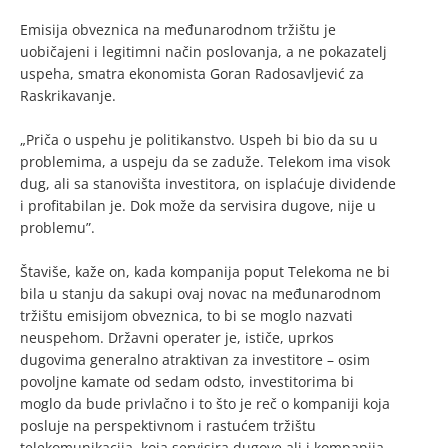
Emisija obveznica na međunarodnom tržištu je
uobičajeni i legitimni način poslovanja, a ne pokazatelj
uspeha, smatra ekonomista Goran Radosavljević za
Raskrikavanje.
„Priča o uspehu je politikanstvo. Uspeh bi bio da su u
problemima, a uspeju da se zaduže. Telekom ima visok
dug, ali sa stanovišta investitora, on isplaćuje dividende
i profitabilan je. Dok može da servisira dugove, nije u
problemu”.
Štaviše, kaže on, kada kompanija poput Telekoma ne bi
bila u stanju da sakupi ovaj novac na međunarodnom
tržištu emisijom obveznica, to bi se moglo nazvati
neuspehom. Državni operater je, ističe, uprkos
dugovima generalno atraktivan za investitore – osim
povoljne kamate od sedam odsto, investitorima bi
moglo da bude privlačno i to što je reč o kompaniji koja
posluje na perspektivnom i rastućem tržištu
telekomunikacija, koja servisira dugove ali i kompanija