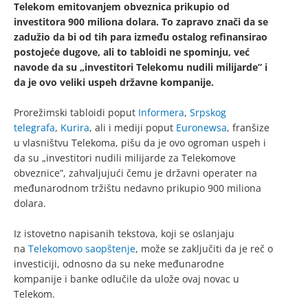
Telekom emitovanjem obveznica prikupio od
investitora 900 miliona dolara. To zapravo znači da se
zadužio da bi od tih para između ostalog refinansirao
postojeće dugove, ali to tabloidi ne spominju, već
navode da su „investitori Telekomu nudili milijarde” i
da je ovo veliki uspeh državne kompanije.
Prorežimski tabloidi poput
Informera
,
Srpskog
telegrafa
,
Kurira
, ali i mediji poput
Euronewsa
, franšize
u vlasništvu Telekoma, pišu da je ovo ogroman uspeh i
da su „investitori nudili milijarde za Telekomove
obveznice”, zahvaljujući čemu je državni operater na
međunarodnom tržištu nedavno prikupio 900 miliona
dolara.
Iz istovetno napisanih tekstova, koji se oslanjaju
na
Telekomovo saopštenje
, može se zaključiti da je reč o
investiciji, odnosno da su neke međunarodne
kompanije i banke odlučile da ulože ovaj novac u
Telekom.