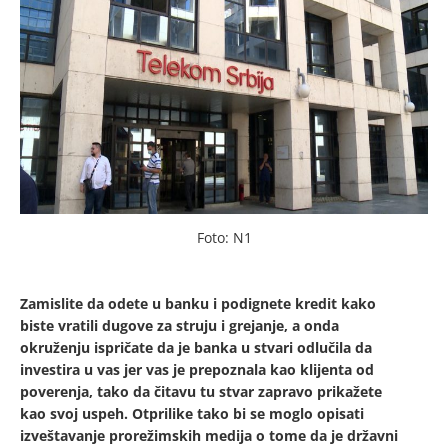
Foto: N1
Zamislite da odete u banku i podignete kredit kako
biste vratili dugove za struju i grejanje, a onda
okruženju ispričate da je banka u stvari odlučila da
investira u vas jer vas je prepoznala kao klijenta od
poverenja, tako da čitavu tu stvar zapravo prikažete
kao svoj uspeh. Otprilike tako bi se moglo opisati
izveštavanje prorežimskih medija o tome da je državni