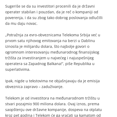
Sugeriše se da su investitori procenili da je državni
operater stabilan i pouzdan, da je reč o kompaniji od
poverenja, i da su zbog tako dobrog poslovanja odlučilli
da mu daju novac.
„Potražnja za evro-obveznicama Telekoma Srbija već u
prvom satu njihovog emitovanja na berzi u Dablinu
iznosila je milijardu dolara, što najbolje govori o
ogromnom interesovanju međunarodnog finansijskog
tržišta za investiranjem u najvećeg i najuspešnijeg
operatera sa Zapadnog Balkana!”, piše Republika u
superlativima.
Ipak, nigde u tekstovima ne objašnjavaju da je emisija
obveznica zapravo – zaduživanje.
Telekom je od investitora na međunarodnom tržištu u
stvari pozajmio 900 miliona dolara. Ovaj iznos, prema
saopštenju ove državne kompanije, dospeva na otplatu
kroz pet godina i Telekom će ga vraćati sa kamatom od