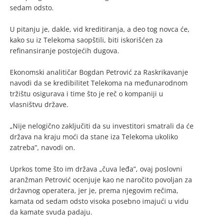
sedam odsto.
U pitanju je, dakle, vid kreditiranja, a deo tog novca će,
kako su iz Telekoma saopštili, biti iskorišćen za
refinansiranje postojećih dugova.
Ekonomski analitičar Bogdan Petrović za Raskrikavanje
navodi da se kredibilitet Telekoma na međunarodnom
tržištu osigurava i time što je reč o kompaniji u
vlasništvu države.
„Nije nelogično zaključiti da su investitori smatrali da će
država na kraju moći da stane iza Telekoma ukoliko
zatreba”, navodi on.
Uprkos tome što im država „čuva leđa”, ovaj poslovni
aranžman Petrović ocenjuje kao ne naročito povoljan za
državnog operatera, jer je, prema njegovim rečima,
kamata od sedam odsto visoka posebno imajući u vidu
da kamate svuda padaju.