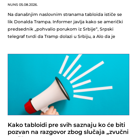
NUNS
05.08.2026.
Na današnjim naslovnim stranama tabloida ističe se
lik Donalda Trampa. Informer javlja kako se američki
predsednik „pohvalio porukom iz Srbije“, Srpski
telegraf tvrdi da Tramp dolazi u Srbiju, a Alo da je
Kako tabloidi pre svih saznaju ko će biti
pozvan na razgovor zbog slučaja „zvučni