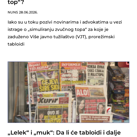
top“?
NUNS
28.06.2026.
Iako su u toku pozivi novinarima i advokatima u vezi
istrage o „simuliranju zvučnog topa“ za koje je
zaduženo Više javno tužilaštvo (VJT), prorežimski
tabloidi
„Lelek“ i „muk“: Da li će tabloidi i dalje