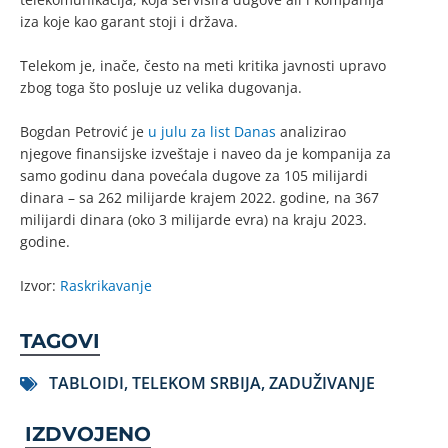
iza koje kao garant stoji i država.
Telekom je, inače, često na meti kritika javnosti upravo
zbog toga što posluje uz velika dugovanja.
Bogdan Petrović je
u julu za list Danas
analizirao
njegove finansijske izveštaje i naveo da je kompanija za
samo godinu dana povećala dugove za 105 milijardi
dinara – sa 262 milijarde krajem 2022. godine, na 367
milijardi dinara (oko 3 milijarde evra) na kraju 2023.
godine.
Izvor:
Raskrikavanje
TAGOVI
TABLOIDI
,
TELEKOM SRBIJA
,
ZADUŽIVANJE
IZDVOJENO