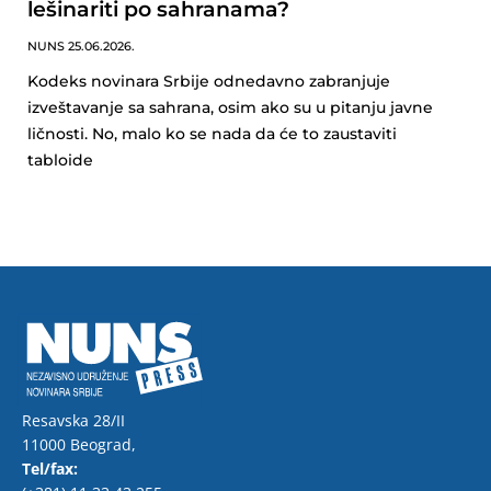
lešinariti po sahranama?
NUNS
25.06.2026.
Kodeks novinara Srbije odnedavno zabranjuje
izveštavanje sa sahrana, osim ako su u pitanju javne
ličnosti. No, malo ko se nada da će to zaustaviti
tabloide
Resavska 28/II
11000 Beograd,
Tel/fax: