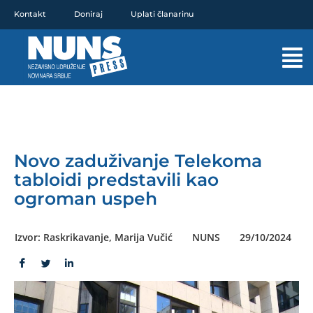
Pređi
Kontakt
Doniraj
Uplati članarinu
na
sadržaj
Mai
Men
Novo zaduživanje Telekoma
tabloidi predstavili kao
ogroman uspeh
Izvor: Raskrikavanje, Marija Vučić
NUNS
29/10/2024