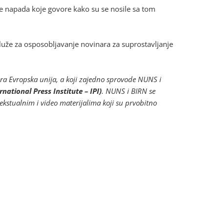
ete napada koje govore kako su se nosile sa tom
 služe za osposobljavanje novinara za suprostavljanje
nsira Evropska unija, a koji zajedno sprovode NUNS i
tional Press Institute – IPI)
. NUNS i BIRN se
stualnim i video materijalima koji su prvobitno