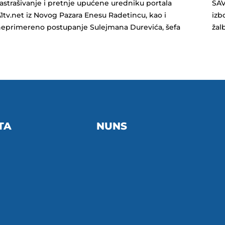
astrašivanje i pretnje upućene uredniku portala
SAV
1tv.net iz Novog Pazara Enesu Radetincu, kao i
izb
eprimereno postupanje Sulejmana Durevića, šefa
ža
TA
NUNS