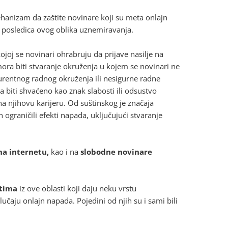
anizam da zaštite novinare koji su meta onlajn
o posledica ovog oblika uznemiravanja.
kojoj se novinari ohrabruju da prijave nasilje na
mora biti stvaranje okruženja u kojem se novinari ne
urentnog radnog okruženja ili nesigurne radne
da biti shvaćeno kao znak slabosti ili odsustvo
na njihovu karijeru. Od suštinskog je značaja
 ograničili efekti napada, uključujući stvaranje
na internetu,
kao i na
slobodne novinare
rtima
iz ove oblasti koji daju neku vrstu
učaju onlajn napada. Pojedini od njih su i sami bili