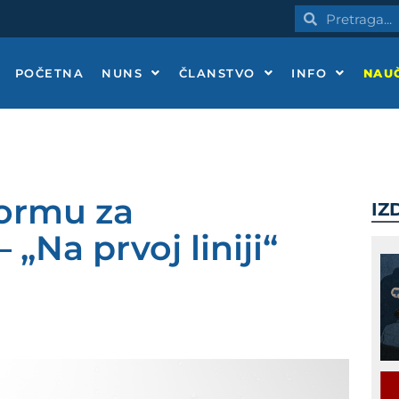
Pretraga
Pretraga
POČETNA
NUNS
ČLANSTVO
INFO
NAUČ
ormu za
IZ
„Na prvoj liniji“