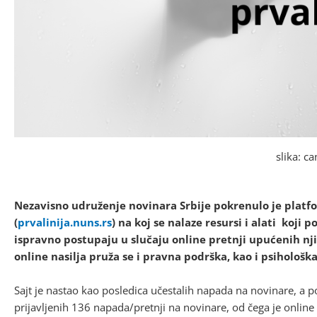
slika: c
Nezavisno udruženje novinara Srbije pokrenulo je platfo
(
prvalinija.nuns.rs
) na koj se nalaze resursi i alati koj
ispravno postupaju u slučaju online pretnji upućenih n
online nasilja pruža se i pravna podrška, kao i psihološk
Sajt je nastao kao posledica učestalih napada na novinare, a p
prijavljenih 136 napada/pretnji na novinare, od čega je online 