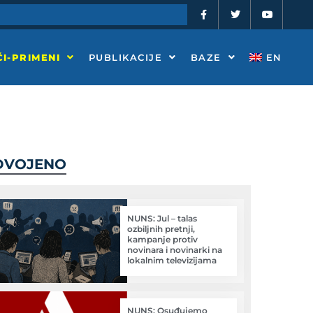
F
T
Y
a
w
o
c
i
u
e
t
t
b
t
u
o
e
b
I-PRIMENI
PUBLIKACIJE
BAZE
EN
o
r
e
k
-
f
DVOJENO
NUNS: Jul – talas
ozbiljnih pretnji,
kampanje protiv
novinara i novinarki na
lokalnim televizijama
NUNS: Osuđujemo