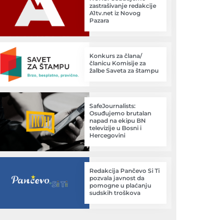
zastrašivanje redakcije
A1tv.net iz Novog
Pazara
Konkurs za člana/
članicu Komisije za
žalbe Saveta za štampu
SafeJournalists:
Osuđujemo brutalan
napad na ekipu BN
televizije u Bosni i
Hercegovini
Redakcija Pančevo Si Ti
pozvala javnost da
pomogne u plaćanju
sudskih troškova