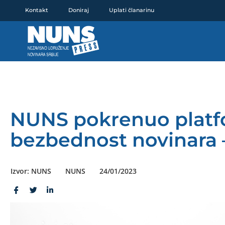
Pređi
Kontakt
Doniraj
Uplati članarinu
na
sadržaj
NUNS pokrenuo platf
bezbednost novinara – 
Izvor: NUNS
NUNS
24/01/2023