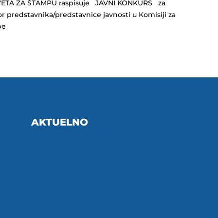
ETA ZA ŠTAMPU raspisuje JAVNI KONKURS za
or predstavnika/predstavnice javnosti u Komisiji za
lbe
AKTUELNO