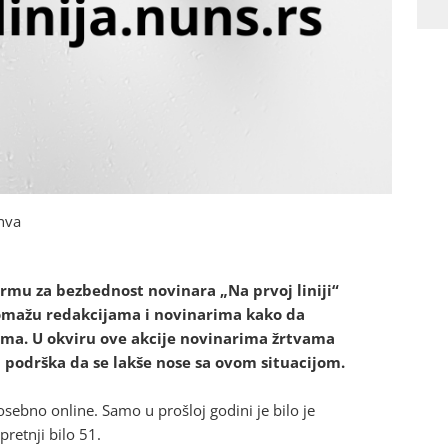
anva
rmu za bezbednost novinara „Na prvoj liniji“
i pomažu redakcijama i novinarima kako da
jima. U okviru ove akcije novinarima žrtvama
a podrška da se lakše nose sa ovom situacijom.
osebno online. Samo u prošloj godini je bilo je
pretnji bilo 51.