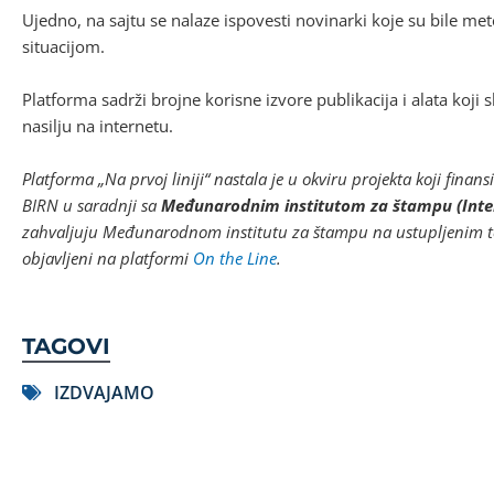
Ujedno, na sajtu se nalaze ispovesti novinarki koje su bile m
situacijom.
Platforma sadrži brojne korisne izvore publikacija i alata koji
nasilju na internetu.
Platforma „Na prvoj liniji“ nastala je u okviru projekta koji fina
BIRN u saradnji sa
Međunarodnim institutom za štampu (Interna
zahvaljuju Međunarodnom institutu za štampu na ustupljenim tek
objavljeni na platformi
On the Line
.
TAGOVI
IZDVAJAMO