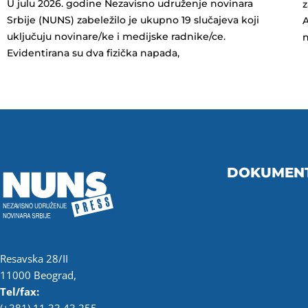
U julu 2026. godine Nezavisno udruženje novinara
z
Srbije (NUNS) zabeležilo je ukupno 19 slučajeva koji
A
uključuju novinare/ke i medijske radnike/ce.
n
Evidentirana su dva fizička napada,
DOKUMEN
Resavska 28/II
11000 Beograd,
Tel/fax: