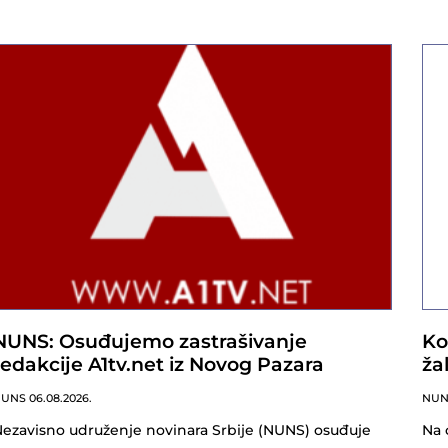
NUNS: Osuđujemo zastrašivanje
Ko
redakcije A1tv.net iz Novog Pazara
ža
NUNS
06.08.2026.
NU
ezavisno udruženje novinara Srbije (NUNS) osuđuje
Na 