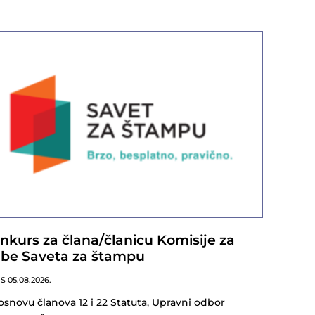
nkurs za člana/članicu Komisije za
lbe Saveta za štampu
NS
05.08.2026.
osnovu članova 12 i 22 Statuta, Upravni odbor