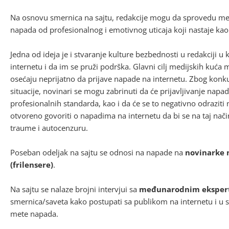
Na osnovu smernica na sajtu, redakcije mogu da sprovedu meh
napada od profesionalnog i emotivnog uticaja koji nastaje ka
Jedna od ideja je i stvaranje kulture bezbednosti u redakciji u 
internetu i da im se pruži podrška. Glavni cilj medijskih kuća 
osećaju neprijatno da prijave napade na internetu. Zbog konk
situacije, novinari se mogu zabrinuti da će prijavljivanje napa
profesionalnih standarda, kao i da će se to negativno odraziti 
otvoreno govoriti o napadima na internetu da bi se na taj način
traume i autocenzuru.
Poseban odeljak na sajtu se odnosi na napade na
novinarke 
(frilensere)
.
Na sajtu se nalaze brojni intervjui sa
međunarodnim ekspe
smernica/saveta kako postupati sa publikom na internetu i u sl
mete napada.