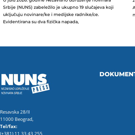
z
Srbije (NUNS) zabeležilo je ukupno 19 slučajeva koji
A
uključuju novinare/ke i medijske radnike/ce.
n
Evidentirana su dva fizička napada,
DOKUMEN
Resavska 28/II
11000 Beograd,
Tel/fax:
(+381) 11 33 43 255