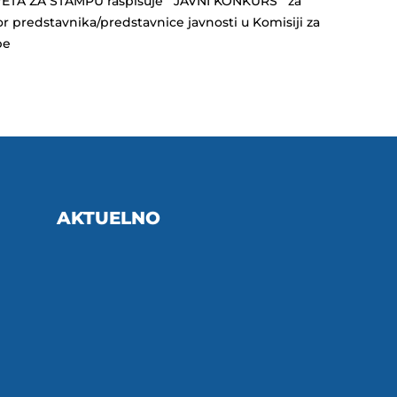
ETA ZA ŠTAMPU raspisuje JAVNI KONKURS za
or predstavnika/predstavnice javnosti u Komisiji za
lbe
AKTUELNO