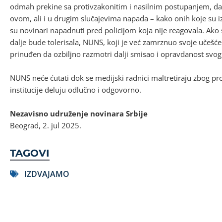
odmah prekine sa protivzakonitim i nasilnim postupanjem, da 
ovom, ali i u drugim slučajevima napada – kako onih koje su izvr
su novinari napadnuti pred policijom koja nije reagovala. Ako 
dalje bude tolerisala, NUNS, koji je već zamrznuo svoje učešće
prinuđen da ozbiljno razmotri dalji smisao i opravdanost svog
NUNS neće ćutati dok se medijski radnici maltretiraju zbog p
institucije deluju odlučno i odgovorno.
Nezavisno udruženje novinara Srbije
Beograd, 2. jul 2025.
TAGOVI
IZDVAJAMO