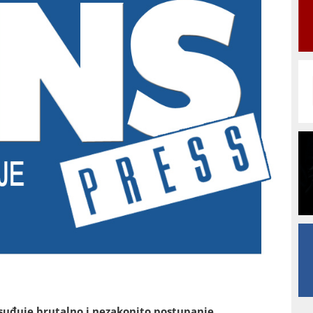
osuđuje brutalno i nezakonito postupanje