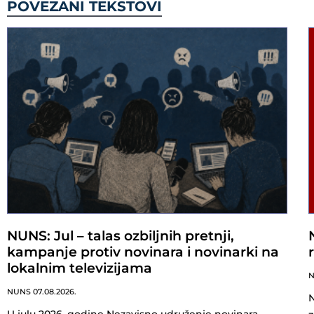
POVEZANI TEKSTOVI
NUNS: Jul – talas ozbiljnih pretnji,
kampanje protiv novinara i novinarki na
lokalnim televizijama
NUNS
07.08.2026.
N
U julu 2026. godine Nezavisno udruženje novinara