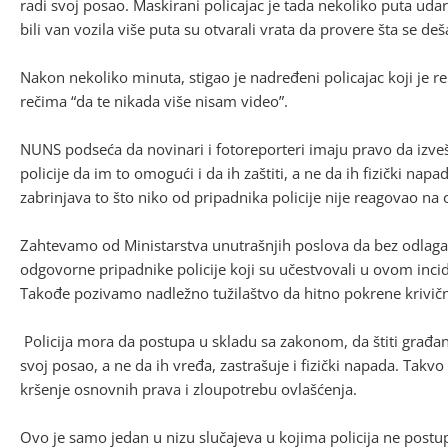
radi svoj posao. Maskirani policajac je tada nekoliko puta uda
bili van vozila više puta su otvarali vrata da provere šta se deša
Nakon nekoliko minuta, stigao je nadređeni policajac koji je r
rečima “da te nikada više nisam video”.
NUNS podseća da novinari i fotoreporteri imaju pravo da izvešt
policije da im to omogući i da ih zaštiti, a ne da ih fizički na
zabrinjava to što niko od pripadnika policije nije reagovao na 
Zahtevamo od Ministarstva unutrašnjih poslova da bez odlaganj
odgovorne pripadnike policije koji su učestvovali u ovom incide
Takođe pozivamo nadležno tužilaštvo da hitno pokrene krivič
Policija mora da postupa u skladu sa zakonom, da štiti gra
svoj posao, a ne da ih vređa, zastrašuje i fizički napada. Takv
kršenje osnovnih prava i zloupotrebu ovlašćenja.
Ovo je samo jedan u nizu slučajeva u kojima policija ne post