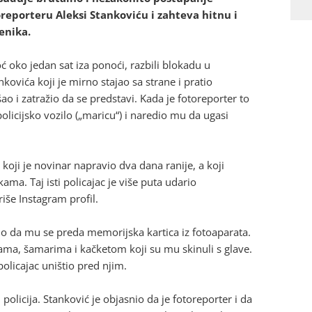
eporteru Aleksi Stankoviću i zahteva hitnu i
enika.
ć oko jedan sat iza ponoći, razbili blokadu u
nkovića koji je mirno stajao sa strane i pratio
o i zatražio da se predstavi. Kada je fotoreporter to
policijsko vozilo („maricu“) i naredio mu da ugasi
koji je novinar napravio dva dana ranije, a koji
ma. Taj isti policajac je više puta udario
iše Instagram profil.
dio da mu se preda memorijska kartica iz fotoaparata.
cama, šamarima i kačketom koji su mu skinuli s glave.
 policajac uništio pred njim.
 policija. Stanković je objasnio da je fotoreporter i da