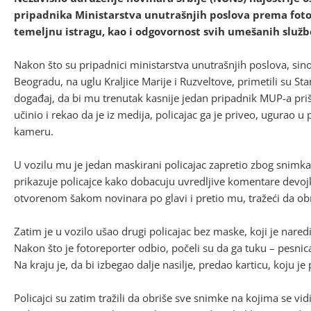
pripadnika Ministarstva unutrašnjih poslova prema fotor
temeljnu istragu, kao i odgovornost svih umešanih služb
Nakon što su pripadnici ministarstva unutrašnjih poslova, sino
Beogradu, na uglu Kraljice Marije i Ruzveltove, primetili su Sta
događaj, da bi mu trenutak kasnije jedan pripadnik MUP-a priša
učinio i rekao da je iz medija, policajac ga je priveo, ugurao u 
kameru.
U vozilu mu je jedan maskirani policajac zapretio zbog snimka 
prikazuje policajce kako dobacuju uvredljive komentare devojka
otvorenom šakom novinara po glavi i pretio mu, tražeći da obr
Zatim je u vozilo ušao drugi policajac bez maske, koji je nare
Nakon što je fotoreporter odbio, počeli su da ga tuku – pesni
Na kraju je, da bi izbegao dalje nasilje, predao karticu, koju je
Policajci su zatim tražili da obriše sve snimke na kojima se vidi