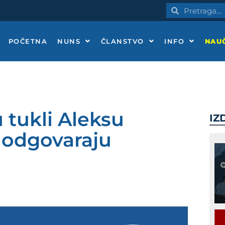
Pretraga
Pretraga
POČETNA
NUNS
ČLANSTVO
INFO
NAUČ
u tukli Aleksu
IZ
 odgovaraju