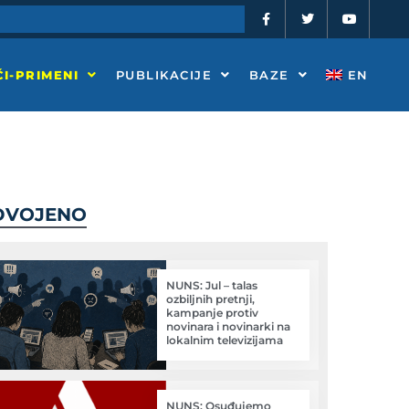
F
T
Y
a
w
o
c
i
u
e
t
t
b
t
u
o
e
b
I-PRIMENI
PUBLIKACIJE
BAZE
EN
o
r
e
k
-
f
DVOJENO
NUNS: Jul – talas
ozbiljnih pretnji,
kampanje protiv
novinara i novinarki na
lokalnim televizijama
NUNS: Osuđujemo