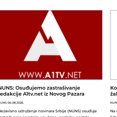
NUNS: Osuđujemo zastrašivanje
Ko
redakcije A1tv.net iz Novog Pazara
ža
NUNS
06.08.2026.
NU
ezavisno udruženje novinara Srbije (NUNS) osuđuje
Na 