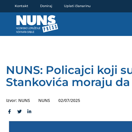
Pređi
Kontakt
Doniraj
Uplati članarinu
na
sadržaj
NUNS: Policajci koji s
Stankovića moraju da
Izvor: NUNS
NUNS
02/07/2025