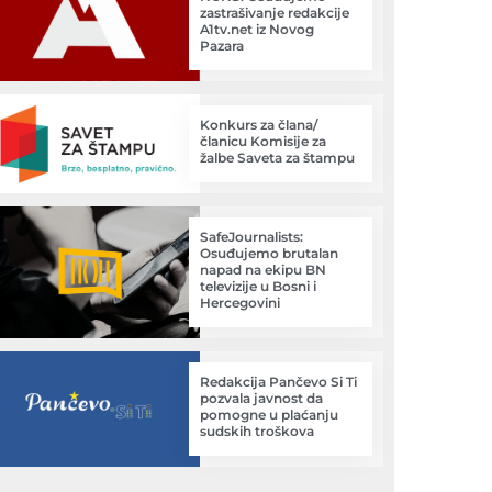
zastrašivanje redakcije
A1tv.net iz Novog
Pazara
Konkurs za člana/
članicu Komisije za
žalbe Saveta za štampu
SafeJournalists:
Osuđujemo brutalan
napad na ekipu BN
televizije u Bosni i
Hercegovini
Redakcija Pančevo Si Ti
pozvala javnost da
pomogne u plaćanju
sudskih troškova