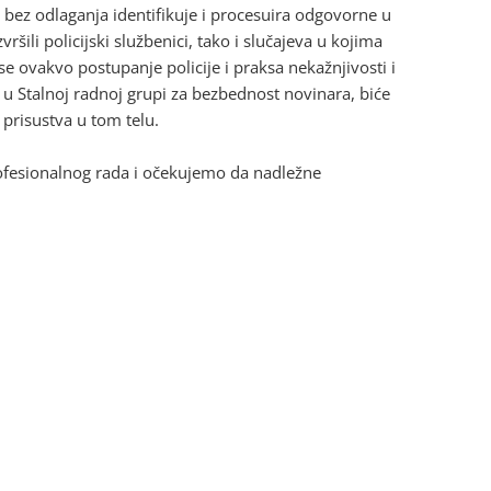
bez odlaganja identifikuje i procesuira odgovorne u
šili policijski službenici, tako i slučajeva u kojima
se ovakvo postupanje policije i praksa nekažnjivosti i
 u Stalnoj radnoj grupi za bezbednost novinara, biće
 prisustva u tom telu.
rofesionalnog rada i očekujemo da nadležne