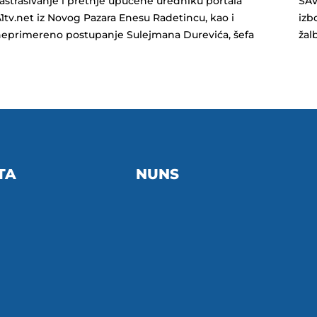
astrašivanje i pretnje upućene uredniku portala
SAV
1tv.net iz Novog Pazara Enesu Radetincu, kao i
izb
eprimereno postupanje Sulejmana Durevića, šefa
ža
TA
NUNS