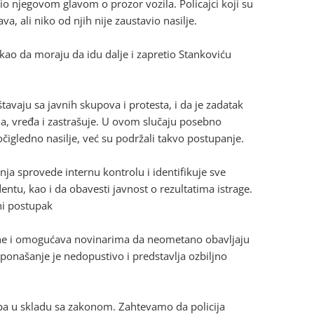
rio njegovom glavom o prozor vozila. Policajci koji su
va, ali niko od njih nije zaustavio nasilje.
ekao da moraju da idu dalje i zapretio Stankoviću
avaju sa javnih skupova i protesta, i da je zadatak
pada, vređa i zastrašuje. U ovom slučaju posebno
očigledno nasilje, već su podržali takvo postupanje.
a sprovede internu kontrolu i identifikuje sve
ntu, kao i da obavesti javnost o rezultatima istrage.
ni postupak
đane i omogućava novinarima da neometano obavljaju
o ponašanje je nedopustivo i predstavlja ozbiljno
upa u skladu sa zakonom. Zahtevamo da policija