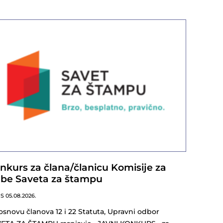
nkurs za člana/članicu Komisije za
lbe Saveta za štampu
NS
05.08.2026.
osnovu članova 12 i 22 Statuta, Upravni odbor