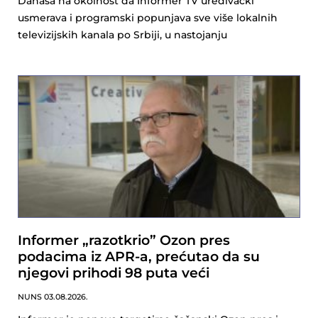
Danasa na okolnost da Informer TV uređivački
usmerava i programski popunjava sve više lokalnih
televizijskih kanala po Srbiji, u nastojanju
Informer „razotkrio” Ozon pres
podacima iz APR-a, prećutao da su
njegovi prihodi 98 puta veći
NUNS
03.08.2026.