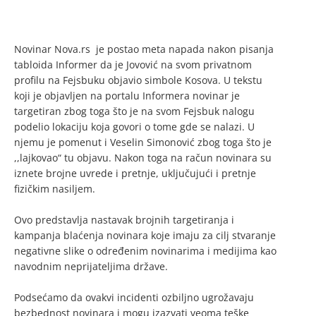
Novinar Nova.rs je postao meta napada nakon pisanja
tabloida Informer da je Jovović na svom privatnom
profilu na Fejsbuku objavio simbole Kosova. U tekstu
koji je objavljen na portalu Informera novinar je
targetiran zbog toga što je na svom Fejsbuk nalogu
podelio lokaciju koja govori o tome gde se nalazi. U
njemu je pomenut i Veselin Simonović zbog toga što je
,,lajkovao“ tu objavu. Nakon toga na račun novinara su
iznete brojne uvrede i pretnje, uključujući i pretnje
fizičkim nasiljem.
Ovo predstavlja nastavak brojnih targetiranja i
kampanja blaćenja novinara koje imaju za cilj stvaranje
negativne slike o određenim novinarima i medijima kao
navodnim neprijateljima države.
Podsećamo da ovakvi incidenti ozbiljno ugrožavaju
bezbednost novinara i mogu izazvati veoma teške