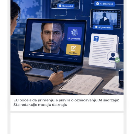
EU počela da primenjuje pravila o označavanju AI sadržaja:
Šta redakcije moraju da znaju