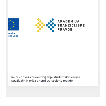
Javni konkurs za dostavljanje studentskih eseja i
istraživačkih priča o temi tranzicione pravde