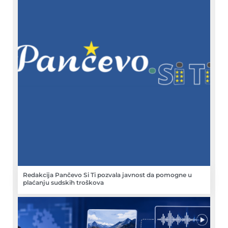
Redakcija Pančevo Si Ti pozvala javnost da pomogne u
plaćanju sudskih troškova