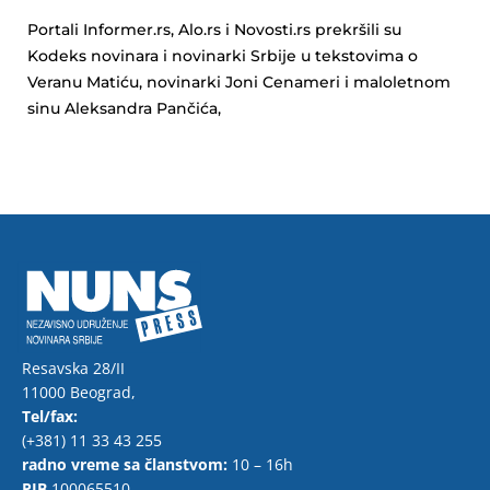
Portali Informer.rs, Alo.rs i Novosti.rs prekršili su
Kodeks novinara i novinarki Srbije u tekstovima o
Veranu Matiću, novinarki Joni Cenameri i maloletnom
sinu Aleksandra Pančića,
Resavska 28/II
11000 Beograd,
Tel/fax:
(+381) 11 33 43 255
radno vreme sa članstvom:
10 – 16h
PIB
100065510