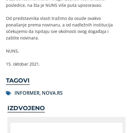
posledice, na šta je NUNS više puta upozoravao.
Od predstavnika vlasti tražimo da osude ovakvo
ponašanje prema novinaru, a od nadležnih institucija
očekujemo da ispitaju sve okolnosti ovog događaja i
zaštite novinara.
NUNS,
15. oktobar 2021.
TAGOVI
INFORMER
,
NOVA.RS
IZDVOJENO