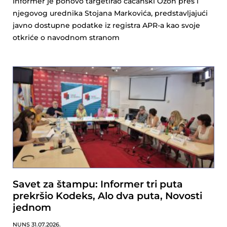
Informer je ponovo targetirao čačanski Ozon pres i
njegovog urednika Stojana Markovića, predstavljajući
javno dostupne podatke iz registra APR-a kao svoje
otkriće o navodnom stranom
Savet za štampu: Informer tri puta
prekršio Kodeks, Alo dva puta, Novosti
jednom
NUNS
31.07.2026.