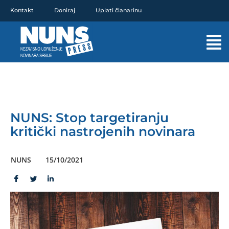
Pređi
Kontakt
Doniraj
Uplati članarinu
na
sadržaj
Mai
Men
NUNS: Stop targetiranju
kritički nastrojenih novinara
NUNS
15/10/2021