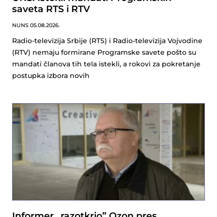
saveta RTS i RTV
NUNS
05.08.2026.
Radio-televizija Srbije (RTS) i Radio-televizija Vojvodine
(RTV) nemaju formirane Programske savete pošto su
mandati članova tih tela istekli, a rokovi za pokretanje
postupka izbora novih
Informer „razotkrio” Ozon pres