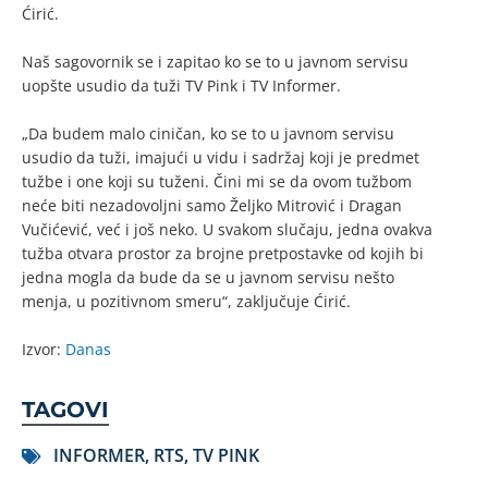
Ćirić.
Naš sagovornik se i zapitao ko se to u javnom servisu
uopšte usudio da tuži TV Pink i TV Informer.
„Da budem malo ciničan, ko se to u javnom servisu
usudio da tuži, imajući u vidu i sadržaj koji je predmet
tužbe i one koji su tuženi. Čini mi se da ovom tužbom
neće biti nezadovoljni samo Željko Mitrović i Dragan
Vučićević, već i još neko. U svakom slučaju, jedna ovakva
tužba otvara prostor za brojne pretpostavke od kojih bi
jedna mogla da bude da se u javnom servisu nešto
menja, u pozitivnom smeru“, zaključuje Ćirić.
Izvor:
Danas
TAGOVI
INFORMER
,
RTS
,
TV PINK