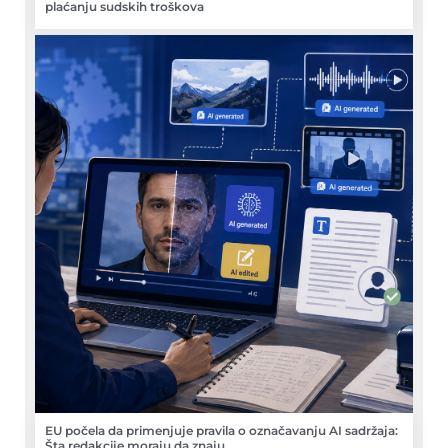
plaćanju sudskih troškova
EU počela da primenjuje pravila o označavanju AI sadržaja:
Šta redakcije moraju da znaju