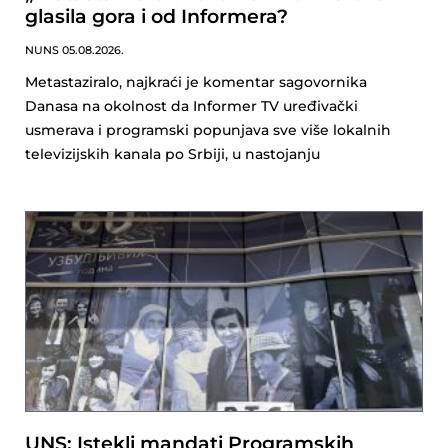
glasila gora i od Informera?
NUNS
05.08.2026.
Metastaziralo, najkraći je komentar sagovornika
Danasa na okolnost da Informer TV uređivački
usmerava i programski popunjava sve više lokalnih
televizijskih kanala po Srbiji, u nastojanju
UNS: Istekli mandati Programskih