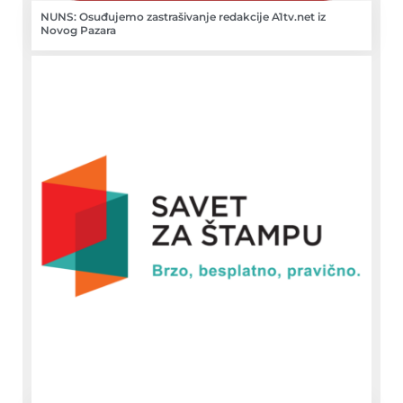
NUNS: Osuđujemo zastrašivanje redakcije A1tv.net iz
Novog Pazara