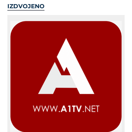
IZDVOJENO