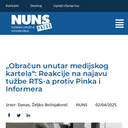
Pređi
Kontakt
Doniraj
Uplati članarinu
na
sadržaj
Mai
Men
„Obračun unutar medijskog
kartela“: Reakcije na najavu
tužbe RTS-a protiv Pinka i
Informera
Izvor: Danas, Željko Bošnjaković
NUNS
02/04/2025