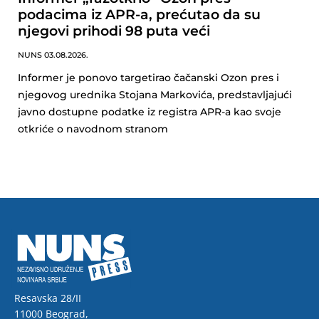
podacima iz APR-a, prećutao da su
njegovi prihodi 98 puta veći
NUNS
03.08.2026.
Informer je ponovo targetirao čačanski Ozon pres i
njegovog urednika Stojana Markovića, predstavljajući
javno dostupne podatke iz registra APR-a kao svoje
otkriće o navodnom stranom
Resavska 28/II
11000 Beograd,