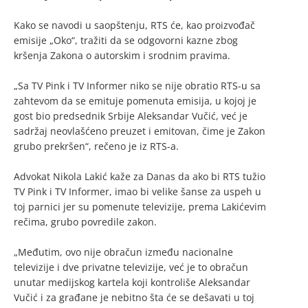
Kako se navodi u saopštenju, RTS će, kao proizvođač
emisije „Oko“, tražiti da se odgovorni kazne zbog
kršenja Zakona o autorskim i srodnim pravima.
„Sa TV Pink i TV Informer niko se nije obratio RTS-u sa
zahtevom da se emituje pomenuta emisija, u kojoj je
gost bio predsednik Srbije Aleksandar Vučić, već je
sadržaj neovlašćeno preuzet i emitovan, čime je Zakon
grubo prekršen“, rečeno je iz RTS-a.
Advokat Nikola Lakić kaže za Danas da ako bi RTS tužio
TV Pink i TV Informer, imao bi velike šanse za uspeh u
toj parnici jer su pomenute televizije, prema Lakićevim
rečima, grubo povredile zakon.
„Međutim, ovo nije obračun između nacionalne
televizije i dve privatne televizije, već je to obračun
unutar medijskog kartela koji kontroliše Aleksandar
Vučić i za građane je nebitno šta će se dešavati u toj