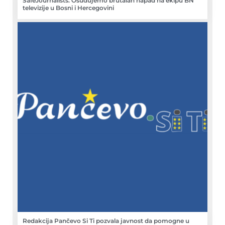
SafeJournalists: Osuđujemo brutalan napad na ekipu BN
televizije u Bosni i Hercegovini
Redakcija Pančevo Si Ti pozvala javnost da pomogne u