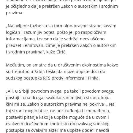
je očigledno da je prekršen Zakon o autorskim i srodnim
pravima.
„Najavljene tužbe su sa formalno-pravne strane sasvim
logičan i razumljiv potez, pošto je, po raspoloživim
informacijama, izvesno da je sadržaj neovlašćeno
preuzet i emitovan, čime je prekršen Zakon o autorskim
i srodnim pravima“, kaže Ćirić.
Međutim, on smatra da u društvenim okolnostima kakve
su trenutno u Srbiji teško da može uopšte doći do
sudskog postupka RTS protiv Informera i Pinka.
„Ali, u Srbiji povodom svega, pa tako i povodom ovoga,
postoji i ona druga, svakako zanimljivija strana, koju,
čini mi se, Zakon o autorskim pravima ne ‘pokriva’… Na
toj strani moglo bi se, ne bez čuđenja i iznenađenja,
postaviti pitanje kako je uopšte moguće da u ovom i
ovakvom društvenom kontekstu do ovakvog sudskog
postupka sa ovakvim akterima uopšte dođe“, navodi