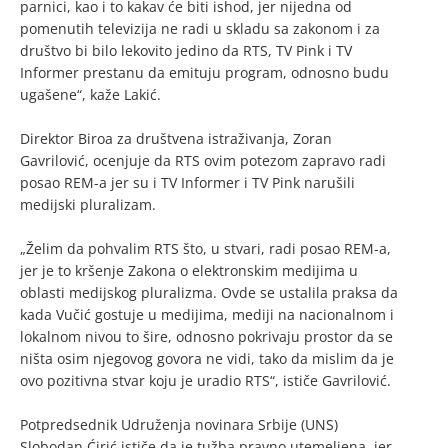
parnici, kao i to kakav će biti ishod, jer nijedna od
pomenutih televizija ne radi u skladu sa zakonom i za
društvo bi bilo lekovito jedino da RTS, TV Pink i TV
Informer prestanu da emituju program, odnosno budu
ugašene“, kaže Lakić.
Direktor Biroa za društvena istraživanja, Zoran
Gavrilović, ocenjuje da RTS ovim potezom zapravo radi
posao REM-a jer su i TV Informer i TV Pink narušili
medijski pluralizam.
„Želim da pohvalim RTS što, u stvari, radi posao REM-a,
jer je to kršenje Zakona o elektronskim medijima u
oblasti medijskog pluralizma. Ovde se ustalila praksa da
kada Vučić gostuje u medijima, mediji na nacionalnom i
lokalnom nivou to šire, odnosno pokrivaju prostor da se
ništa osim njegovog govora ne vidi, tako da mislim da je
ovo pozitivna stvar koju je uradio RTS“, ističe Gavrilović.
Potpredsednik Udruženja novinara Srbije (UNS)
Slobodan Ćirić ističe da je tužba pravno utemeljena, jer