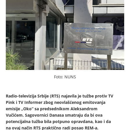
Foto: NUNS
Radio-televizija Srbije (RTS) najavila je tužbe protiv TV
Pink i TV Informer zbog neovlašćenog emitovanja
emisije „Oko“ sa predsednikom Aleksandrom
Vučićem. Sagovornici Danasa smatraju da bi ova
potencijalna tužba bila potpuno opravdana, kao i da
na ovaj način RTS praktično radi posao REM-a.