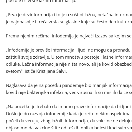
postoje tri vrste lažnih informacija.
„Prva je dezinformacija i to je u suštini lažna, netačna informa
je najopasnije i treća vrsta su glasine koje su često deo kulturn
Prema njenim rečima, infodemija je najveći izazov sa kojim s
„Infodemija je previše informacija i ljudi ne mogu da pronađu 
zaštitili svoje zdravlje. U tom mnoštvu postoje i lažne informa
odluke. Lažna informacija nije ništa novo, ali je kovid obezbed
svetom“, ističe Kristijana Salvi.
Naglašava da je na početku pandemije bio manjak informacija i 
kovid nije bakterijska infekcija, već virusna ili su mislili da će
„Na početku je trebalo da imamo prave informacije da bi ljudi m
Došlo je do razvoja infodemije kada je reč o nekim aspektima 
počeli da veruju, zbog lažnih informacija, da vakcine ne delu
objasnimo da vakcine štite od teških oblika bolesti kod svih var