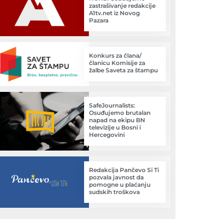
zastrašivanje redakcije
A1tv.net iz Novog
Pazara
Konkurs za člana/
članicu Komisije za
žalbe Saveta za štampu
SafeJournalists:
Osuđujemo brutalan
napad na ekipu BN
televizije u Bosni i
Hercegovini
Redakcija Pančevo Si Ti
pozvala javnost da
pomogne u plaćanju
sudskih troškova