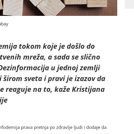
abay
mija tokom koje je došlo do
tvenih mreža, a sada se slično
ezinformacija u jednoj zemlji
 širom sveta i pravi je izazov da
se reaguje na to, kaže Kristijana
ije
infodemija prava pretnja po zdravlje ljudi i dodaje da