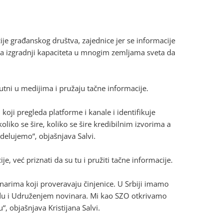
je građanskog društva, zajednice jer se informacije
 na izgradnji kapaciteta u mnogim zemljama sveta da
tni u medijima i pružaju tačne informacije.
ji pregleda platforme i kanale i identifikuje
oliko se šire, koliko se šire kredibilnim izvorima a
delujemo“, objašnjava Salvi.
, već priznati da su tu i pružiti tačne informacije.
arima koji proveravaju činjenice. U Srbiji imamo
adu i Udruženjem novinara. Mi kao SZO otkrivamo
“, objašnjava Kristijana Salvi.