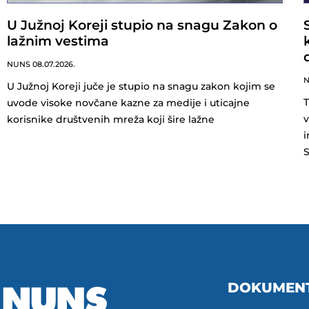
U Južnoj Koreji stupio na snagu Zakon o
lažnim vestima
NUNS
08.07.2026.
U Južnoj Koreji juče je stupio na snagu zakon kojim se
T
uvode visoke novčane kazne za medije i uticajne
v
korisnike društvenih mreža koji šire lažne
i
DOKUMEN