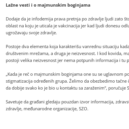
Lažne vesti i o majmunskim boginjama
Dodaje da je infodemija prava pretnja po zdravlje ljudi zato 
oblast na koju je uticala je vakcinacija jer kad ljudi donesu od
ugrožavaju svoje zdravlje.
Postoje dva elementa koja karakterišu vanrednu situaciju kada 
društvenim mrežama, a druga je neizvesnost. I kod kovida, ma
postoji velika neizvesnost jer nema potpunih informacija i tu p
„Kada je reč o majmunskim boginjama one su se uglavnom pove
stigmatizacija određenih grupa. Želimo da obezbedimo tačne
da dobije svako ko je bio u kontaktu sa zaraženim“, poručuje S
Savetuje da građani gledaju pouzdan izvor informacija, zdravstv
zdravlje, međunarodne organizacije, SZO.