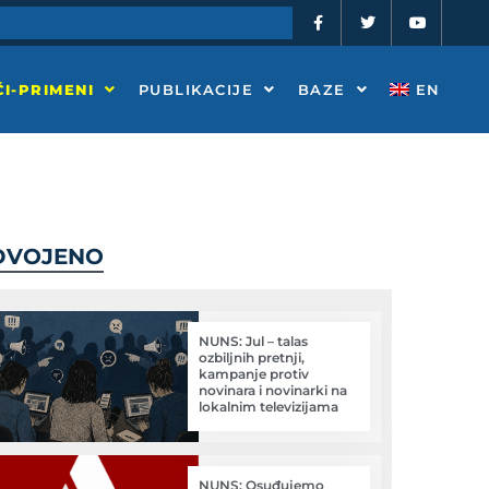
F
T
Y
a
w
o
c
i
u
e
t
t
b
t
u
o
e
b
I-PRIMENI
PUBLIKACIJE
BAZE
EN
o
r
e
k
-
f
DVOJENO
NUNS: Jul – talas
ozbiljnih pretnji,
kampanje protiv
novinara i novinarki na
lokalnim televizijama
NUNS: Osuđujemo