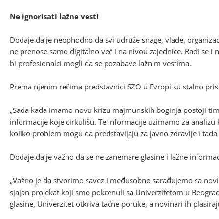
Ne ignorisati lažne vesti
Dodaje da je neophodno da svi udruže snage, vlade, organizaci
ne prenose samo digitalno već i na nivou zajednice. Radi se i
bi profesionalci mogli da se pozabave lažnim vestima.
Prema njenim rečima predstavnici SZO u Evropi su stalno prisu
„Sada kada imamo novu krizu majmunskih boginja postoji tim ko
informacije koje cirkulišu. Te informacije uzimamo za analizu k
koliko problem mogu da predstavljaju za javno zdravlje i tada 
Dodaje da je važno da se ne zanemare glasine i lažne informacije
„Važno je da stvorimo savez i međusobno sarađujemo sa novin
sjajan projekat koji smo pokrenuli sa Univerzitetom u Beogr
glasine, Univerzitet otkriva tačne poruke, a novinari ih plasiraju