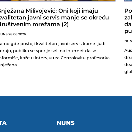
Snježana Milivojević: Oni koji imaju
Po
kvalitetan javni servis manje se okreću
za
društvenim mrežama (2)
da
pu
NUNS
28.06.2026.
NU
amo gde postoji kvalitetan javni servis kome ljudi
Aus
eruju, publika se sporije seli na internet da se
dru
nformiše, kaže u intervjuu za Cenzolovku profesorka
dea
Snježana
glo
TA
NUNS