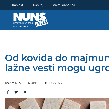
Pređi
Kontakt
Doniraj
Uplati članarinu
na
sadržaj
Od kovida do majmuns
lažne vesti mogu ugroz
Izvor: RTS
NUNS
10/06/2022