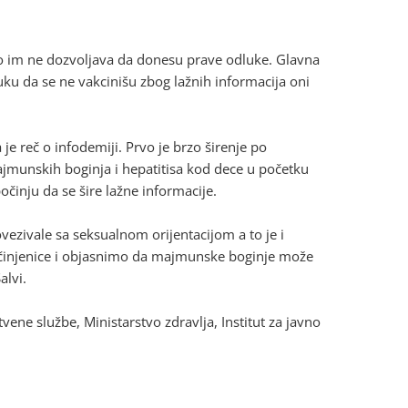
što im ne dozvoljava da donesu prave odluke. Glavna
luku da se ne vakcinišu zbog lažnih informacija oni
je reč o infodemiji. Prvo je brzo širenje po
jmunskih boginja i hepatitisa kod dece u početku
očinju da se šire lažne informacije.
zivale sa seksualnom orijentacijom a to je i
 činjenice i objasnimo da majmunske boginje može
alvi.
ene službe, Ministarstvo zdravlja, Institut za javno