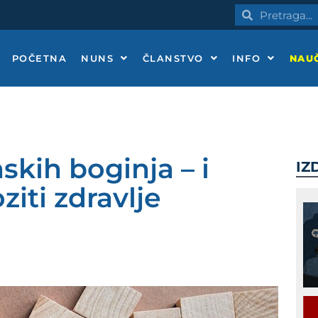
Pretraga
Pretraga
POČETNA
NUNS
ČLANSTVO
INFO
NAUČ
kih boginja – i
IZ
iti zdravlje