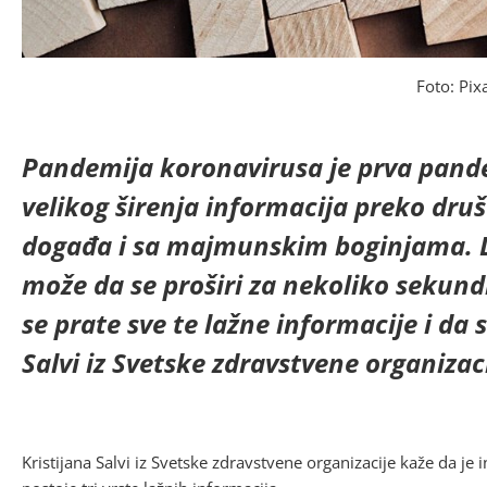
Foto: Pix
Pandemija koronavirusa je prva pande
velikog širenja informacija preko druš
događa i sa majmunskim boginjama. D
može da se proširi za nekoliko sekundi
se prate sve te lažne informacije i da 
Salvi iz Svetske zdravstvene organizac
Kristijana Salvi iz Svetske zdravstvene organizacije kaže da je 