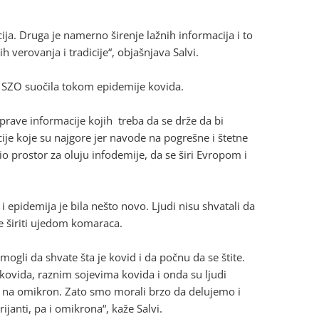
cija. Druga je namerno širenje lažnih informacija i to
ih verovanja i tradicije“, objašnjava Salvi.
e SZO suočila tokom epidemije kovida.
prave informacije kojih treba da se drže da bi
cije koje su najgore jer navode na pogrešne i štetne
io prostor za oluju infodemije, da se širi Evropom i
epidemija je bila nešto novo. Ljudi nisu shvatali da
 se širiti ujedom komaraca.
ogli da shvate šta je kovid i da počnu da se štite.
kovida, raznim sojevima kovida i onda su ljudi
ju na omikron. Zato smo morali brzo da delujemo i
ijanti, pa i omikrona“, kaže Salvi.