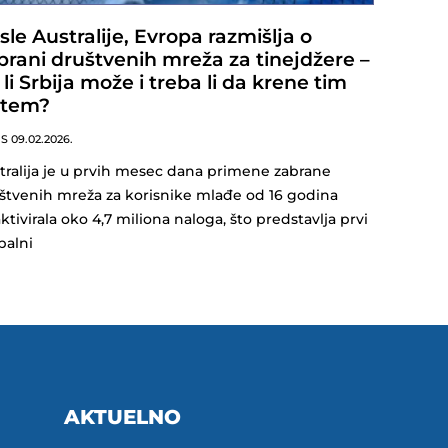
sle Australije, Evropa razmišlja o
brani društvenih mreža za tinejdžere –
 li Srbija može i treba li da krene tim
tem?
NS
09.02.2026.
tralija je u prvih mesec dana primene zabrane
štvenih mreža za korisnike mlađe od 16 godina
ktivirala oko 4,7 miliona naloga, što predstavlja prvi
balni
AKTUELNO