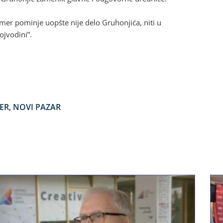
rmer pominje uopšte nije delo Gruhonjića, niti u
ojvodini”.
ER
,
NOVI PAZAR