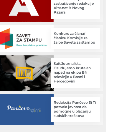
zastrašivanje redakcije
A1tv.net iz Novog
Pazara
Konkurs za člana/
članicu Komisije za
žalbe Saveta za štampu
SafeJournalists:
Osuđujemo brutalan
napad na ekipu BN
televizije u Bosni i
Hercegovini
Redakcija Pančevo Si Ti
pozvala javnost da
pomogne u plaćanju
sudskih troškova