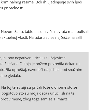
kriminalnog režima. Boli ih ujedinjenje svih ljudi
ku pripadnost”.
 Novom Sadu, tabloidi su u više navrata manipulisali
tuelnoj vlasti. Na udaru su se najčešće nalazili
a, njihov negativan uticaj u slučajevima
ijka Snežana C, koja je nožem povredila dekanku
atražila oproštaj, navodeći da je bila pod snažnim
alno gledala.
Na toj televiziji su pričali loše o onome što se
 pogotovo što su moja deca i unuci išli na te
 protiv mene, zbog toga sam se 1. marta i