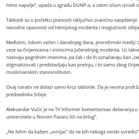
hitno napolje“, upada u zgradu DUNP-a, a zatim silom izvodi stu
Tabloidi su u početku prenosili isključivo zvanično saopštenje 
navodne opasnosti od hemijskog incidenta i mogućnosti izbija
Međutim, tokom večeri i današnjeg dana, prorežimski mediji ob
veze sa činjenicama i snimcima jučerašnjeg incidenta. Uz takve
nazivaju pogrdnim imenima, pa čak i da ih označavaju kao „te
stigmatizovali i predstavljaju kao pretnju, i to samo zbog činje
muslimanskim stanovništvom.
Ovaj narativ ne dolazi samo kroz tabloide. Da je veoma podrža
predsednika Srbije.
Aleksandar Vučić je na TV Informer komentarisao dešavanja 
univerziteta u Novom Pazaru liči na brlog”.
„Ne želim da kažem „svinjac” da ne bih nekoga verski uvredio”