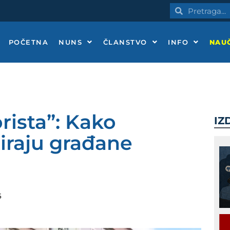
Pretraga
Pretraga
POČETNA
NUNS
ČLANSTVO
INFO
NAUČ
rista”: Kako
IZ
tiraju građane
5