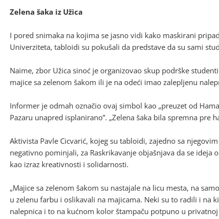
Zelena šaka iz Užica
I pored snimaka na kojima se jasno vidi kako maskirani pripa
Univerziteta, tabloidi su pokušali da predstave da su sami stud
Naime, zbor Užica sinoć je organizovao skup podrške studenti
majice sa zelenom šakom ili je na odeći imao zalepljenu nalep
Informer je odmah označio ovaj simbol kao „preuzet od Hamas
Pazaru unapred isplanirano”. „Zelena šaka bila spremna pre ha
Aktivista Pavle Cicvarić, kojeg su tabloidi, zajedno sa nje
negativno pominjali, za Raskrikavanje objašnjava da se ideja o 
kao izraz kreativnosti i solidarnosti.
„Majice sa zelenom šakom su nastajale na licu mesta, na samo
u zelenu farbu i oslikavali na majicama. Neki su to radili i 
nalepnica i to na kućnom kolor štampaču potpuno u privatnoj re