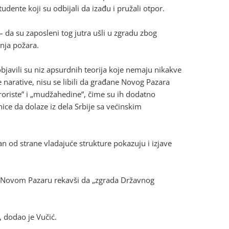
dente koji su odbijali da izađu i pružali otpor.
– da su zaposleni tog jutra ušli u zgradu zbog
nja požara.
javili su niz apsurdnih teorija koje nemaju nikakve
 narative, nisu se libili da građane Novog Pazara
roriste” i „mudžahedine”, čime su ih dodatno
nice da dolaze iz dela Srbije sa većinskim
n od strane vladajuće strukture pokazuju i izjave
u Novom Pazaru rekavši da „zgrada Državnog
, dodao je Vučić.