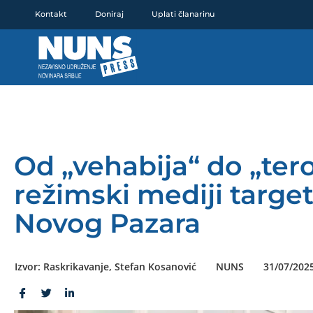
Pređi
Kontakt
Doniraj
Uplati članarinu
na
sadržaj
Od „vehabija“ do „tero
režimski mediji targe
Novog Pazara
Izvor: Raskrikavanje, Stefan Kosanović
NUNS
31/07/202