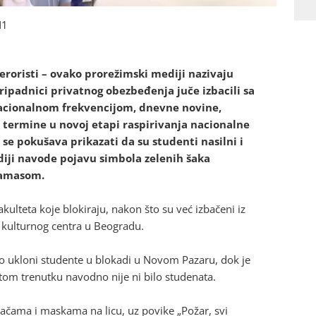
N1
teroristi – ovako prorežimski mediji nazivaju
ripadnici privatnog obezbeđenja juče izbacili sa
 nacionalnom frekvencijom, dnevne novine,
ne termine u novoj etapi raspirivanja nacionalne
 pokušava prikazati da su studenti nasilni i
ediji navode pojavu simbola zelenih šaka
 Hamasom.
akulteta koje blokiraju, nakon što su već izbačeni iz
g kulturnog centra u Beogradu.
 ukloni studente u blokadi u Novom Pazaru, dok je
 tom trenutku navodno nije ni bilo studenata.
ačama i maskama na licu, uz povike „Požar, svi