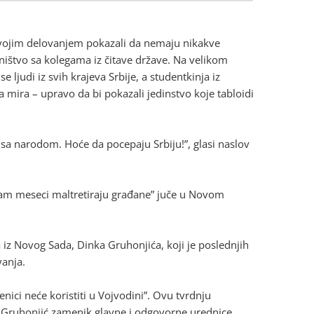
i svojim delovanjem pokazali da nemaju nikakve
edništvo sa kolegama iz čitave države. Na velikom
ljudi iz svih krajeva Srbije, a studentkinja iz
a mira – upravo da bi pokazali jedinstvo koje tabloidi
n sa narodom. Hoće da pocepaju Srbiju!”, glasi naslov
osam meseci maltretiraju građane” juče u Novom
a iz Novog Sada, Dinka Gruhonjića, koji je poslednjih
vanja.
nici neće koristiti u Vojvodini”. Ovu tvrdnju
e Gruhonjić zamenik glavne i odgovorne urednice.