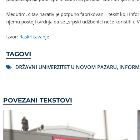
Međutim, čitav narativ je potpuno fabrikovan – tekst koji Info
njemu postoji tvrdnja da se „srpski udžbenici neće koristiti u V
Izvor:
Raskrikavanje
TAGOVI
DRŽAVNI UNIVERZITET U NOVOM PAZARU
,
INFORM
POVEZANI TEKSTOVI