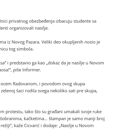
dnici privatnog obezbeđenja izbacuju studente sa
enti organizovali nasilje.
ma iz Novog Pazara. Veliki deo okupljenih nosio je
nicu tog simbola.
a” i predstavio ga kao „dokaz da je nasilje u Novom
osa!”, piše Informer.
govim ocem Radovanom, i povodom ovog skupa
zelenoj šaci rodila svega nekoliko sati pre skupa,
m protestu, tako što su građani umakali svoje ruke
na kišobranima, kačketima… štampan je samo manji broj
žiji”, kaže Cicvarić i dodaje: „Nasilje u Novom