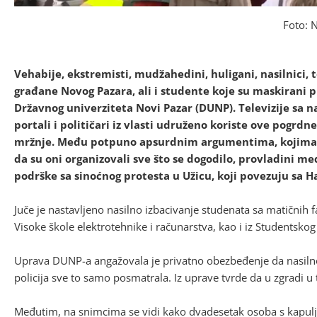
Foto: 
Vehabije, ekstremisti, mudžahedini, huligani, nasilnici, 
građane Novog Pazara, ali i studente koje su maskirani p
Državnog univerziteta Novi Pazar (DUNP). Televizije sa
portali i političari iz vlasti udruženo koriste ove pogrd
mržnje. Među potpuno apsurdnim argumentima, kojima se
da su oni organizovali sve što se dogodilo, provladini m
podrške sa sinoćnog protesta u Užicu, koji povezuju sa
Juče je nastavljeno nasilno izbacivanje studenata sa matičnih f
Visoke škole elektrotehnike i računarstva, kao i iz Studentsko
Uprava DUNP-a angažovala je privatno obezbeđenje da nasilno
policija sve to samo posmatrala. Iz uprave tvrde da u zgradi u
Međutim, na snimcima se vidi kako dvadesetak osoba s kapulj