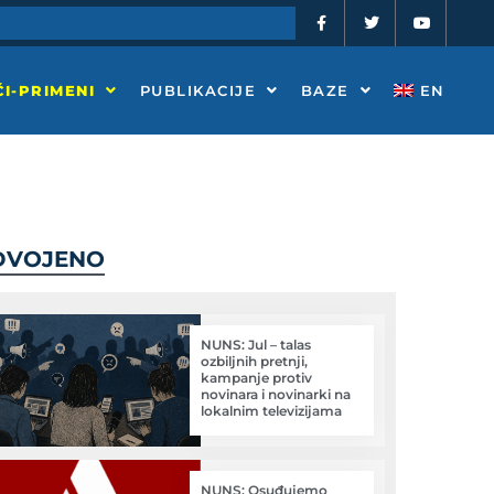
F
T
Y
a
w
o
c
i
u
e
t
t
b
t
u
o
e
b
I-PRIMENI
PUBLIKACIJE
BAZE
EN
o
r
e
k
-
f
DVOJENO
NUNS: Jul – talas
ozbiljnih pretnji,
kampanje protiv
novinara i novinarki na
lokalnim televizijama
NUNS: Osuđujemo