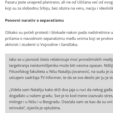
Pazaru jeste unapred planirano, ali ne od Užičana već od ovog 
koji su za slobodnu Srbiju, bez obzira na veru, naciju i ideološ
Ponovni narativ o separatizmu
Otkako su počeli protesti i blokade nakon pada nadstrešnice u
pričama o navodnom separatizmu među onima koji se protive ak
aktivisti i studenti iz Vojvodine i Sandžaka.
Iako se u javnosti često relativizuje moć prorežimskih medij
targetiranja neistomišljenika može biti veoma opasan. Nišl
Filozofskog fakulteta u Nišu Nataliju Jovanović, na sudu je z
uticajem sadržaja TV Informer, te da se sve desilo jer ju je st
„Videla sam Nataliju kako drži dva jaja u ruci da nekog gađa. 
događalo u našem gradu. Sve je to kod mene izazivalo stres,
mitinge i u Nišu i u Beogradu. Osećala sam se kao da su oni
otrovala“, izjavila je optužena.