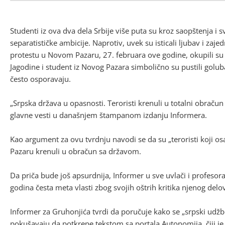
Studenti iz ova dva dela Srbije više puta su kroz saopštenja 
separatističke ambicije. Naprotiv, uvek su isticali ljubav i zaj
protestu u Novom Pazaru, 27. februara ove godine, okupili su se 
Jagodine i student iz Novog Pazara simbolično su pustili golub
često osporavaju.
„Srpska država u opasnosti. Teroristi krenuli u totalni obraču
glavne vesti u današnjem štampanom izdanju Informera.
Kao argument za ovu tvrdnju navodi se da su „teroristi koji 
Pazaru krenuli u obračun sa državom.
Da priča bude još apsurdnija, Informer u sve uvlači i profesor
godina česta meta vlasti zbog svojih oštrih kritika njenog delo
Informer za Gruhonjića tvrdi da poručuje kako se „srpski udžbe
pokušavaju da potkrepe tekstom sa portala Autonomija, čiji j