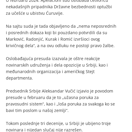
U februaru 2024. Apelacioni sud oslobađa četvoricu
nekadašnjih pripadnika Državne bezbednosti optužbi
za učešće u ubistvu Ćuruvije.
Na sajtu suda je tada objavljeno da „nema neposrednih
i posrednih dokaza koji bi pouzdano potvrdili da su
Marković, Radonjić, Kurak i Romić izvršioci ovog
krivičnog dela“, a na ovu odluku ne postoji pravo žalbe.
Oslobađajuća presuda izazvala je oštre reakcije
novinarskih udruženja i dela opozicije u Srbiji, kao i
međunarodnih organizacija i američkog Stejt
departmenta.
Predsednik Srbije Aleksandar Vučić izjavio je povodom
presude u februaru da je to „užasna poruka za
pravosudni sistem“, kao i „loša poruka za svakoga ko se
bavi tim poslom u našoj zemlji“.
Tokom poslednje tri decenije, u Srbiji je ubijeno troje
novinara i nijedan slučaj nije razrešen.