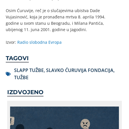
Osim Ćuruvije, reč je o slučajevima ubistva Dade
Vujasinović, koja je pronađena mrtva 8. aprila 1994.
godine u svom stanu u Beogradu, i Milana Pantića,
ubijenog 11. juna 2001. godine u Jagodini.
Izvor:
Radio slobodna Evropa
TAGOVI
SLAPP TUŽBE
,
SLAVKO ĆURUVIJA FONDACIJA
,
TUŽBE
IZDVOJENO