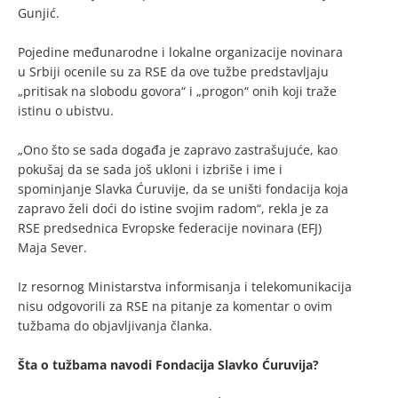
Gunjić.
Pojedine međunarodne i lokalne organizacije novinara
u Srbiji ocenile su za RSE da ove tužbe predstavljaju
„pritisak na slobodu govora“ i „progon“ onih koji traže
istinu o ubistvu.
„Ono što se sada događa je zapravo zastrašujuće, kao
pokušaj da se sada još ukloni i izbriše i ime i
spominjanje Slavka Ćuruvije, da se uništi fondacija koja
zapravo želi doći do istine svojim radom“, rekla je za
RSE predsednica Evropske federacije novinara (EFJ)
Maja Sever.
Iz resornog Ministarstva informisanja i telekomunikacija
nisu odgovorili za RSE na pitanje za komentar o ovim
tužbama do objavljivanja članka.
Šta o tužbama navodi Fondacija Slavko Ćuruvija?