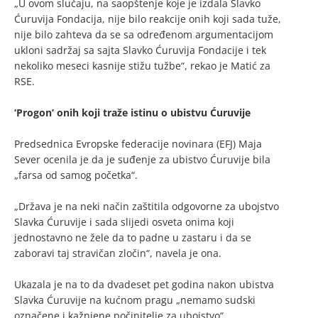
„U ovom slučaju, na saopštenje koje je izdala Slavko
Ćuruvija Fondacija, nije bilo reakcije onih koji sada tuže,
nije bilo zahteva da se sa određenom argumentacijom
ukloni sadržaj sa sajta Slavko Ćuruvija Fondacije i tek
nekoliko meseci kasnije stižu tužbe“, rekao je Matić za
RSE.
‘Progon’ onih koji traže istinu o ubistvu Ćuruvije
Predsednica Evropske federacije novinara (EFJ) Maja
Sever ocenila je da je suđenje za ubistvo Ćuruvije bila
„farsa od samog početka“.
„Država je na neki način zaštitila odgovorne za ubojstvo
Slavka Ćuruvije i sada slijedi osveta onima koji
jednostavno ne žele da to padne u zastaru i da se
zaboravi taj stravičan zločin“, navela je ona.
Ukazala je na to da dvadeset pet godina nakon ubistva
Slavka Ćuruvije na kućnom pragu „nemamo sudski
označene i kažnjene počinitelje za ubojstvo“.