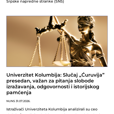
Srpske napredne stranke (SNS)
Univerzitet Kolumbija: Slučaj „Ćuruvija”
presedan, važan za pitanja slobode
izražavanja, odgovornosti i istorijskog
pamćenja
NUNS
31.07.2026.
Istraživači Univerziteta Kolumbija analizirali su ceo