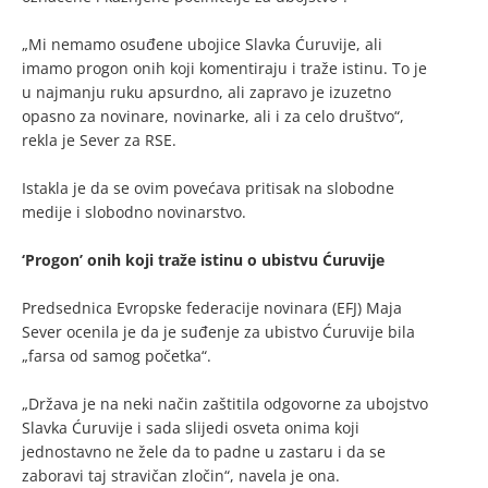
„Mi nemamo osuđene ubojice Slavka Ćuruvije, ali
imamo progon onih koji komentiraju i traže istinu. To je
u najmanju ruku apsurdno, ali zapravo je izuzetno
opasno za novinare, novinarke, ali i za celo društvo“,
rekla je Sever za RSE.
Istakla je da se ovim povećava pritisak na slobodne
medije i slobodno novinarstvo.
‘Progon’ onih koji traže istinu o ubistvu Ćuruvije
Predsednica Evropske federacije novinara (EFJ) Maja
Sever ocenila je da je suđenje za ubistvo Ćuruvije bila
„farsa od samog početka“.
„Država je na neki način zaštitila odgovorne za ubojstvo
Slavka Ćuruvije i sada slijedi osveta onima koji
jednostavno ne žele da to padne u zastaru i da se
zaboravi taj stravičan zločin“, navela je ona.