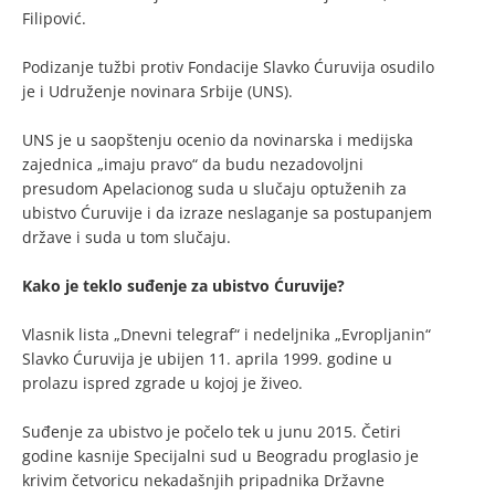
Filipović.
Podizanje tužbi protiv Fondacije Slavko Ćuruvija osudilo
je i Udruženje novinara Srbije (UNS).
UNS je u saopštenju ocenio da novinarska i medijska
zajednica „imaju pravo“ da budu nezadovoljni
presudom Apelacionog suda u slučaju optuženih za
ubistvo Ćuruvije i da izraze neslaganje sa postupanjem
države i suda u tom slučaju.
Kako je teklo suđenje za ubistvo Ćuruvije?
Vlasnik lista „Dnevni telegraf“ i nedeljnika „Evropljanin“
Slavko Ćuruvija je ubijen 11. aprila 1999. godine u
prolazu ispred zgrade u kojoj je živeo.
Suđenje za ubistvo je počelo tek u junu 2015. Četiri
godine kasnije Specijalni sud u Beogradu proglasio je
krivim četvoricu nekadašnjih pripadnika Državne