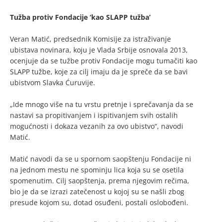
Tužba protiv Fondacije ‘kao SLAPP tužba’
Veran Matić, predsednik Komisije za istraživanje
ubistava novinara, koju je Vlada Srbije osnovala 2013,
ocenjuje da se tužbe protiv Fondacije mogu tumačiti kao
SLAPP tužbe, koje za cilj imaju da je spreče da se bavi
ubistvom Slavka Ćuruvije.
„Ide mnogo više na tu vrstu pretnje i sprečavanja da se
nastavi sa propitivanjem i ispitivanjem svih ostalih
mogućnosti i dokaza vezanih za ovo ubistvo“, navodi
Matić.
Matić navodi da se u spornom saopštenju Fondacije ni
na jednom mestu ne spominju lica koja su se osetila
spomenutim. Cilj saopštenja, prema njegovim rečima,
bio je da se izrazi zatečenost u kojoj su se našli zbog
presude kojom su, dotad osuđeni, postali oslobođeni.