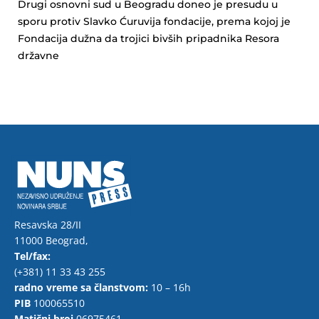
Drugi osnovni sud u Beogradu doneo je presudu u
sporu protiv Slavko Ćuruvija fondacije, prema kojoj je
Fondacija dužna da trojici bivših pripadnika Resora
državne
Resavska 28/II
11000 Beograd,
Tel/fax:
(+381) 11 33 43 255
radno vreme sa članstvom:
10 – 16h
PIB
100065510
Matični broj
06975461