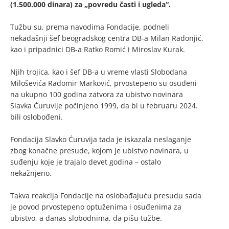
(1.500.000 dinara) za „povredu časti i ugleda“.
Tužbu su, prema navodima Fondacije, podneli
nekadašnji šef beogradskog centra DB-a Milan Radonjić,
kao i pripadnici DB-a Ratko Romić i Miroslav Kurak.
Njih trojica, kao i šef DB-a u vreme vlasti Slobodana
Miloševića Radomir Marković, prvostepeno su osuđeni
na ukupno 100 godina zatvora za ubistvo novinara
Slavka Ćuruvije počinjeno 1999, da bi u februaru 2024.
bili oslobođeni.
Fondacija Slavko Ćuruvija tada je iskazala neslaganje
zbog konačne presude, kojom je ubistvo novinara, u
suđenju koje je trajalo devet godina – ostalo
nekažnjeno.
Takva reakcija Fondacije na oslobađajuću presudu sada
je povod prvostepeno optuženima i osuđenima za
ubistvo, a danas slobodnima, da pišu tužbe.