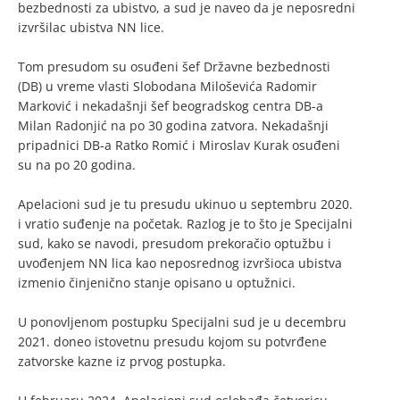
bezbednosti za ubistvo, a sud je naveo da je neposredni
izvršilac ubistva NN lice.
Tom presudom su osuđeni šef Državne bezbednosti
(DB) u vreme vlasti Slobodana Miloševića Radomir
Marković i nekadašnji šef beogradskog centra DB-a
Milan Radonjić na po 30 godina zatvora. Nekadašnji
pripadnici DB-a Ratko Romić i Miroslav Kurak osuđeni
su na po 20 godina.
Apelacioni sud je tu presudu ukinuo u septembru 2020.
i vratio suđenje na početak. Razlog je to što je Specijalni
sud, kako se navodi, presudom prekoračio optužbu i
uvođenjem NN lica kao neposrednog izvršioca ubistva
izmenio činjenično stanje opisano u optužnici.
U ponovljenom postupku Specijalni sud je u decembru
2021. doneo istovetnu presudu kojom su potvrđene
zatvorske kazne iz prvog postupka.