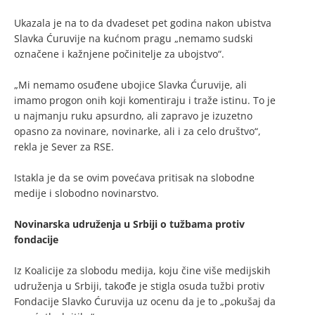
Ukazala je na to da dvadeset pet godina nakon ubistva
Slavka Ćuruvije na kućnom pragu „nemamo sudski
označene i kažnjene počinitelje za ubojstvo“.
„Mi nemamo osuđene ubojice Slavka Ćuruvije, ali
imamo progon onih koji komentiraju i traže istinu. To je
u najmanju ruku apsurdno, ali zapravo je izuzetno
opasno za novinare, novinarke, ali i za celo društvo“,
rekla je Sever za RSE.
Istakla je da se ovim povećava pritisak na slobodne
medije i slobodno novinarstvo.
Novinarska udruženja u Srbiji o tužbama protiv
fondacije
Iz Koalicije za slobodu medija, koju čine više medijskih
udruženja u Srbiji, takođe je stigla osuda tužbi protiv
Fondacije Slavko Ćuruvija uz ocenu da je to „pokušaj da