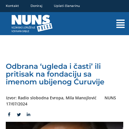
Pređi
Kontakt
Doniraj
Uplati članarinu
na
sadržaj
Mai
Men
Odbrana ‘ugleda i časti’ ili
pritisak na fondaciju sa
imenom ubijenog Ćuruvije
Izvor: Radio slobodna Evropa, Mila Manojlović
NUNS
17/07/2024