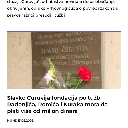
slučaj „Ćuruvija”: od ubistva novinara do oslobađanja
okrivljenih, odluke Vrhovnog suda o povredi zakona u
pravosnažnoj presudi i tužbi
Slavko Ćuruvija fondacija po tužbi
Radonjića, Romića i Kuraka mora da
plati više od milion dinara
NUNS
15.05.2026.