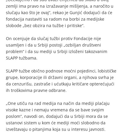
zemlji ima pravo na izražavanje mišljenja, a naročito u
slučaju kao što je ovaj“, rekao je Gunjić dodajući da će
fondacija nastaviti sa radom na borbi za medijske
slobode „bez obzira na tužbe i pritiske“.
On ocenjuje da slučaj tužbi protiv Fondacije nije
usamljen i da u Srbiji postoji „ozbiljan društveni
problem“ i da su mediji u Srbiji izloženi takozvanim
SLAPP tužbama.
SLAPP tužbe obično podnose moćni pojedinci, lobističke
grupe, korporacije ili državni organi, a njihova svrha je
da cenzurišu, zastraše i ućutkaju kritičare opterećujući
ih troškovima pravne odbrane.
„One utiču na rad medija na način da mediji plaćaju
visoke kazne i nemaju vremena da se bave svojim
poslom“, navodi on, dodajući da u Srbiji mora da se
ustanovi sistem u kom će mediji moći slobodno da
izveštavaju o pitanjima koja su u interesu javnosti.