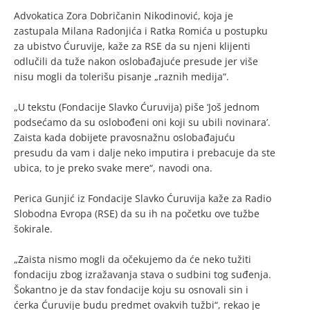
Advokatica Zora Dobričanin Nikodinović, koja je
zastupala Milana Radonjića i Ratka Romića u postupku
za ubistvo Ćuruvije, kaže za RSE da su njeni klijenti
odlučili da tuže nakon oslobađajuće presude jer više
nisu mogli da tolerišu pisanje „raznih medija“.
„U tekstu (Fondacije Slavko Ćuruvija) piše ‘Još jednom
podsećamo da su oslobođeni oni koji su ubili novinara’.
Zaista kada dobijete pravosnažnu oslobađajuću
presudu da vam i dalje neko imputira i prebacuje da ste
ubica, to je preko svake mere“, navodi ona.
Perica Gunjić iz Fondacije Slavko Ćuruvija kaže za Radio
Slobodna Evropa (RSE) da su ih na početku ove tužbe
šokirale.
„Zaista nismo mogli da očekujemo da će neko tužiti
fondaciju zbog izražavanja stava o sudbini tog suđenja.
Šokantno je da stav fondacije koju su osnovali sin i
ćerka Ćuruvije budu predmet ovakvih tužbi“, rekao je