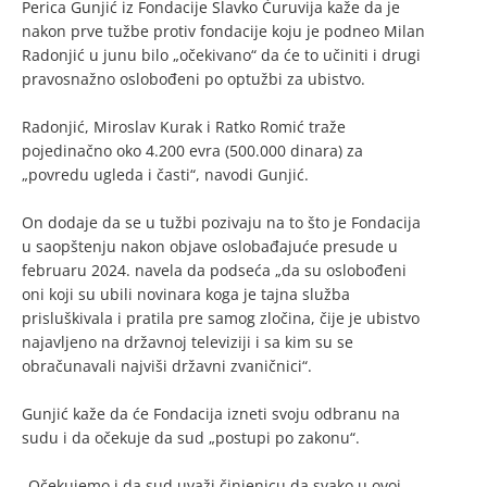
Perica Gunjić iz Fondacije Slavko Ćuruvija kaže da je
nakon prve tužbe protiv fondacije koju je podneo Milan
Radonjić u junu bilo „očekivano“ da će to učiniti i drugi
pravosnažno oslobođeni po optužbi za ubistvo.
Radonjić, Miroslav Kurak i Ratko Romić traže
pojedinačno oko 4.200 evra (500.000 dinara) za
„povredu ugleda i časti“, navodi Gunjić.
On dodaje da se u tužbi pozivaju na to što je Fondacija
u saopštenju nakon objave oslobađajuće presude u
februaru 2024. navela da podseća „da su oslobođeni
oni koji su ubili novinara koga je tajna služba
prisluškivala i pratila pre samog zločina, čije je ubistvo
najavljeno na državnoj televiziji i sa kim su se
obračunavali najviši državni zvaničnici“.
Gunjić kaže da će Fondacija izneti svoju odbranu na
sudu i da očekuje da sud „postupi po zakonu“.
„Očekujemo i da sud uvaži činjenicu da svako u ovoj