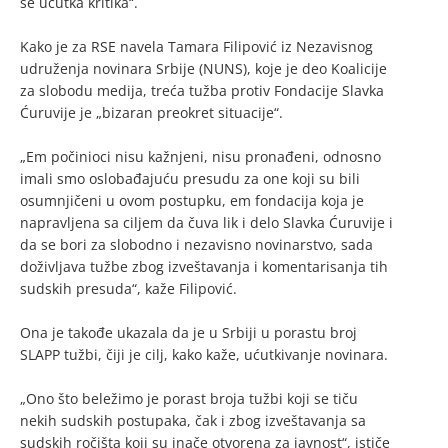
se ućutka kritika“.
Kako je za RSE navela Tamara Filipović iz Nezavisnog
udruženja novinara Srbije (NUNS), koje je deo Koalicije
za slobodu medija, treća tužba protiv Fondacije Slavka
Ćuruvije je „bizaran preokret situacije“.
„Em počinioci nisu kažnjeni, nisu pronađeni, odnosno
imali smo oslobađajuću presudu za one koji su bili
osumnjičeni u ovom postupku, em fondacija koja je
napravljena sa ciljem da čuva lik i delo Slavka Ćuruvije i
da se bori za slobodno i nezavisno novinarstvo, sada
doživljava tužbe zbog izveštavanja i komentarisanja tih
sudskih presuda“, kaže Filipović.
Ona je takođe ukazala da je u Srbiji u porastu broj
SLAPP tužbi, čiji je cilj, kako kaže, ućutkivanje novinara.
„Ono što beležimo je porast broja tužbi koji se tiču
nekih sudskih postupaka, čak i zbog izveštavanja sa
sudskih ročišta koji su inače otvorena za javnost“, ističe