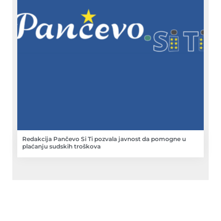
Redakcija Pančevo Si Ti pozvala javnost da pomogne u
plaćanju sudskih troškova