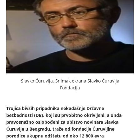
Slavko Ćuruvija, Snimak ekrana Slavko Ćuruvija
Fondacija
Trojica bivših pripadnika nekadašnje Državne
bezbednosti (DB), koji su prvobitno okrivljeni, a onda
pravosnažno oslobođeni za ubistvo novinara Slavka
Ćuruvije u Beogradu, traže od fondacije Ćuruvijine
porodice ukupnu odštetu od oko 12.800 evra