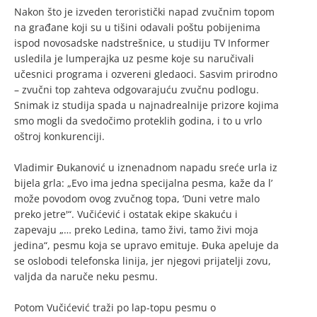
Nakon što je izveden teroristički napad zvučnim topom
na građane koji su u tišini odavali poštu pobijenima
ispod novosadske nadstrešnice, u studiju TV Informer
usledila je lumperajka uz pesme koje su naručivali
učesnici programa i ozvereni gledaoci. Sasvim prirodno
– zvučni top zahteva odgovarajuću zvučnu podlogu.
Snimak iz studija spada u najnadrealnije prizore kojima
smo mogli da svedočimo proteklih godina, i to u vrlo
oštroj konkurenciji.
Vladimir Đukanović u iznenadnom napadu sreće urla iz
bijela grla: „Evo ima jedna specijalna pesma, kaže da l’
može povodom ovog zvučnog topa, ‘Duni vetre malo
preko jetre'“. Vučićević i ostatak ekipe skakuću i
zapevaju „… preko Ledina, tamo živi, tamo živi moja
jedina“, pesmu koja se upravo emituje. Đuka apeluje da
se oslobodi telefonska linija, jer njegovi prijatelji zovu,
valjda da naruče neku pesmu.
Potom Vučićević traži po lap-topu pesmu o