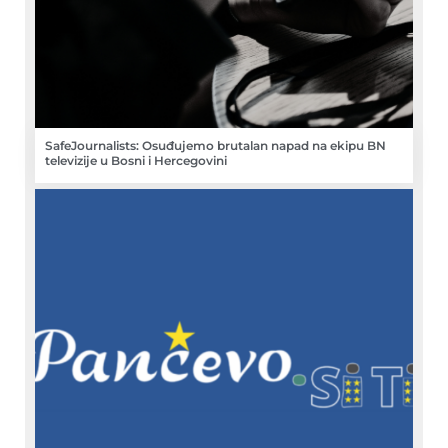
SafeJournalists: Osuđujemo brutalan napad na ekipu BN
televizije u Bosni i Hercegovini