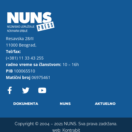
Resavska 28/II
11000 Beograd,
Tel/fax:
(+381) 11 33 43 255
radno vreme sa članstvom:
10 – 16h
PIB
100065510
Matični broj
06975461
F
T
Y
a
w
o
c
i
u
e
t
t
DOKUMENTA
NUNS
AKTUELNO
b
t
u
o
e
b
Copyright © 2004 – 2021 NUNS. Sva prava zadržana.
o
r
e
web:
Kontrabit