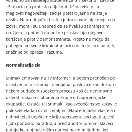
volšebno da rasteraju studente za 6-7 sekundi, kako će
15. marta na protestu odjeknuti tišina više nisu
magloviti nagoveštaji, sad je postalo jasno na šta je
mislio. Naprednjačka bratija jednostavno nije mogla da
izdrži, morali su unapred da se hvališu zabranjenim
oružjem, a potom i da bučno proslavljaju njegovo
korišćenje protiv demonstranata. Prosto ne mogu da
pobegnu od svoje kriminalne prirode, to je jače od njih,
snažnije od opreza i razuma.
Normalizacija zla
Snimak emitovan na TV Informer, a potom prenošen po
društvenim mrežama i medijima, poslužiće kao dokaz u
nekom budućem sudskom procesu koji će neminovno
uslediti nakon oslobođenja Srbije od naprednjačke
okupacije. Ostaće taj snimak i kao svedočanstvo kakav je
polusvet vladao ovom zemljom. Naprednjačka vlastela i
njihovi telali uopšte ne kriju sopstvenu sociopatiju, već
njom ponosno paradiraju pred auditorijumom, slaveći
patnju koju njihov režim nanosi nevinim ljudima koji