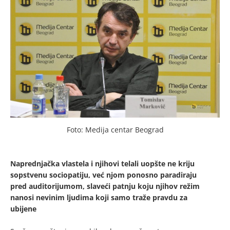
Foto: Medija centar Beograd
Naprednjačka vlastela i njihovi telali uopšte ne kriju
sopstvenu sociopatiju, već njom ponosno paradiraju
pred auditorijumom, slaveći patnju koju njihov režim
nanosi nevinim ljudima koji samo traže pravdu za
ubijene