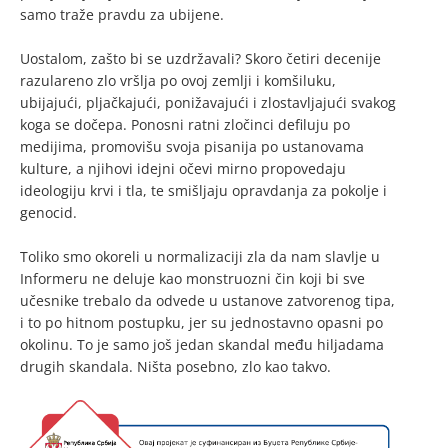
samo traže pravdu za ubijene.
Uostalom, zašto bi se uzdržavali? Skoro četiri decenije
razulareno zlo vršlja po ovoj zemlji i komšiluku,
ubijajući, pljačkajući, ponižavajući i zlostavljajući svakog
koga se dočepa. Ponosni ratni zločinci defiluju po
medijima, promovišu svoja pisanija po ustanovama
kulture, a njihovi idejni očevi mirno propovedaju
ideologiju krvi i tla, te smišljaju opravdanja za pokolje i
genocid.
Toliko smo okoreli u normalizaciji zla da nam slavlje u
Informeru ne deluje kao monstruozni čin koji bi sve
učesnike trebalo da odvede u ustanove zatvorenog tipa,
i to po hitnom postupku, jer su jednostavno opasni po
okolinu. To je samo još jedan skandal među hiljadama
drugih skandala. Ništa posebno, zlo kao takvo.