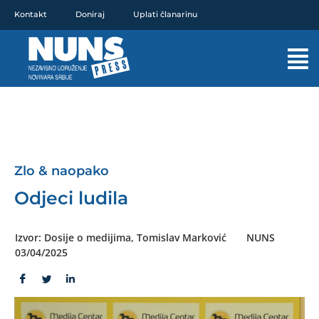
Pređi
Kontakt
Doniraj
Uplati članarinu
na
sadržaj
Mai
Men
Zlo & naopako
Odjeci ludila
Izvor: Dosije o medijima, Tomislav Marković
NUNS
03/04/2025