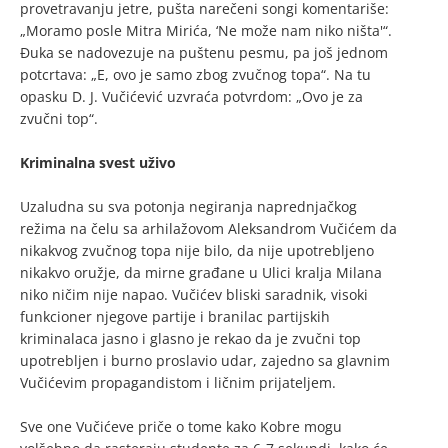
provetravanju jetre, pušta narečeni songi komentariše:
„Moramo posle Mitra Mirića, ‘Ne može nam niko ništa'“.
Đuka se nadovezuje na puštenu pesmu, pa još jednom
potcrtava: „E, ovo je samo zbog zvučnog topa“. Na tu
opasku D. J. Vučićević uzvraća potvrdom: „Ovo je za
zvučni top“.
Kriminalna svest uživo
Uzaludna su sva potonja negiranja naprednjačkog
režima na čelu sa arhilažovom Aleksandrom Vučićem da
nikakvog zvučnog topa nije bilo, da nije upotrebljeno
nikakvo oružje, da mirne građane u Ulici kralja Milana
niko ničim nije napao. Vučićev bliski saradnik, visoki
funkcioner njegove partije i branilac partijskih
kriminalaca jasno i glasno je rekao da je zvučni top
upotrebljen i burno proslavio udar, zajedno sa glavnim
Vučićevim propagandistom i ličnim prijateljem.
Sve one Vučićeve priče o tome kako Kobre mogu