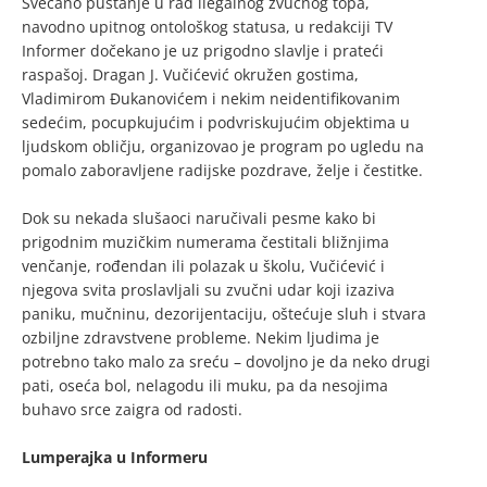
Svečano puštanje u rad ilegalnog zvučnog topa,
navodno upitnog ontološkog statusa, u redakciji TV
Informer dočekano je uz prigodno slavlje i prateći
raspašoj. Dragan J. Vučićević okružen gostima,
Vladimirom Đukanovićem i nekim neidentifikovanim
sedećim, pocupkujućim i podvriskujućim objektima u
ljudskom obličju, organizovao je program po ugledu na
pomalo zaboravljene radijske pozdrave, želje i čestitke.
Dok su nekada slušaoci naručivali pesme kako bi
prigodnim muzičkim numerama čestitali bližnjima
venčanje, rođendan ili polazak u školu, Vučićević i
njegova svita proslavljali su zvučni udar koji izaziva
paniku, mučninu, dezorijentaciju, oštećuje sluh i stvara
ozbiljne zdravstvene probleme. Nekim ljudima je
potrebno tako malo za sreću – dovoljno je da neko drugi
pati, oseća bol, nelagodu ili muku, pa da nesojima
buhavo srce zaigra od radosti.
Lumperajka u Informeru