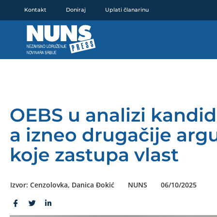
Pređi
Kontakt
Doniraj
Uplati članarinu
na
sadržaj
OEBS u analizi kandid
a izneo drugačije ar
koje zastupa vlast
Izvor: Cenzolovka, Danica Đokić
NUNS
06/10/2025