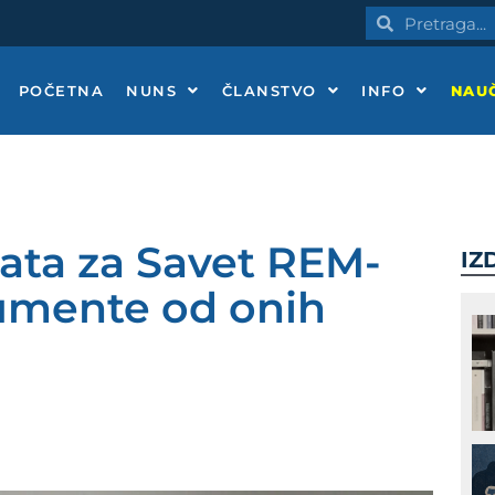
Pretraga
Pretraga
POČETNA
NUNS
ČLANSTVO
INFO
NAUČ
ata za Savet REM-
IZ
gumente od onih