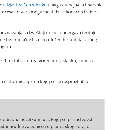
ić
u izjavi za Cenzolovku
u avgustu najavila i nazvala
procesa i otvara mogućnost da se konačno izabere
 upoznavanja sa izveštajem koji opovrgava tvrdnje
šene bez konačne liste predloženih kandidata zbog
agača.
če, 1. oktobra, na zatvorenom sastanku, kom su
i informisanje, na kojoj će se raspravljati o
 održane početkom jula, kojoj su prisustvovali
 međunarodne zajednice i diplomatskog kora, u