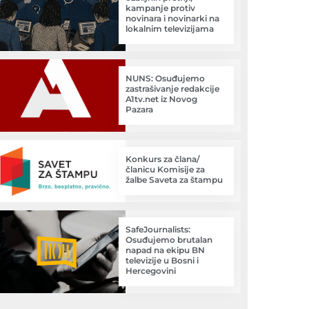
kampanje protiv
novinara i novinarki na
lokalnim televizijama
NUNS: Osuđujemo
zastrašivanje redakcije
A1tv.net iz Novog
Pazara
Konkurs za člana/
članicu Komisije za
žalbe Saveta za štampu
SafeJournalists:
Osuđujemo brutalan
napad na ekipu BN
televizije u Bosni i
Hercegovini