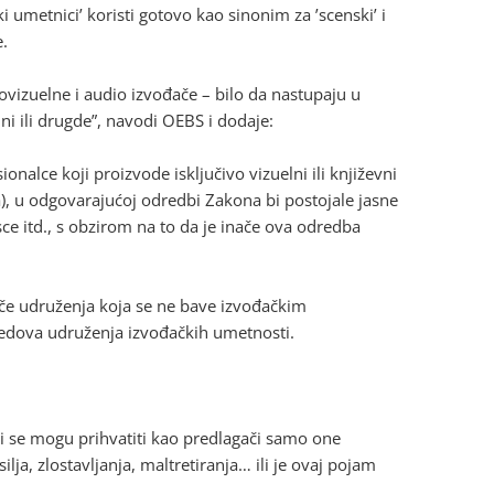
ki umetnici’ koristi gotovo kao sinonim za ’scenski’ i
e.
vizuelne i audio izvođače – bilo da nastupaju u
bini ili drugde”, navodi OEBS i dodaje:
nalce koji proizvode isključivo vizuelni ili književni
a), u odgovarajućoj odredbi Zakona bi postojale jasne
sce itd., s obzirom na to da je inače ova odredba
uče udruženja koja se ne bave izvođačkim
 redova udruženja izvođačkih umetnosti.
 li se mogu prihvatiti kao predlagači samo one
lja, zlostavljanja, maltretiranja… ili je ovaj pojam