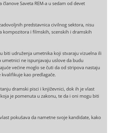
 za članove Saveta REM-a u sedam od devet
dovoljnih predstavnica civilnog sektora, nisu
a kompozitora i filmskih, scenskih i dramskih
u biti udruženja umetnika koji stvaraju vizuelna ili
ip umetnici ne ispunjavaju uslove da budu
dajuće većine moglo se čuti da od stripova nastaju
ke kvalifikuje kao predlagače.
anju dramski pisci i književnici, dok ih je vlast
 koja je pomenuta u zakonu, te da i oni mogu biti
 vlast pokušava da nametne svoje kandidate, kako