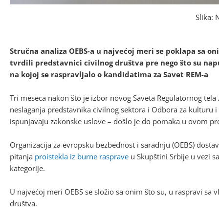
Slika: 
Stručna analiza OEBS-a u najvećoj meri se poklapa sa on
tvrdili predstavnici civilnog društva pre nego što su n
na kojoj se raspravljalo o kandidatima za Savet REM-a
Tri meseca nakon što je izbor novog Saveta Regulatornog tela 
neslaganja predstavnika civilnog sektora i Odbora za kulturu i 
ispunjavaju zakonske uslove – došlo je do pomaka u ovom pr
Organizacija za evropsku bezbednost i saradnju (OEBS) dostavi
pitanja
proistekla iz burne rasprave
u Skupštini Srbije u vezi s
kategorije.
U najvećoj meri OEBS se složio sa onim što su, u raspravi sa v
društva.