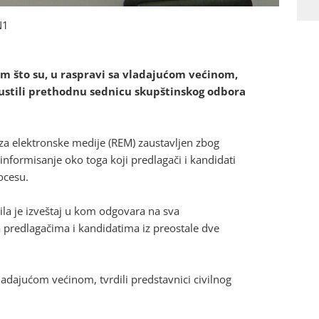
N1
im što su, u raspravi sa vladajućom većinom,
apustili prethodnu sednicu skupštinskog odbora
za elektronske medije (REM) zaustavljen zbog
informisanje oko toga koji predlagači i kandidati
ocesu.
la je izveštaj u kom odgovara na sva
a predlagačima i kandidatima iz preostale dve
ladajućom većinom, tvrdili predstavnici civilnog