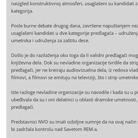
naizgled konstruktivnoj atmosferi, usaglašeni su kandidati
kategorija.
Posle burne debate drugog dana, završene napuštanjem neza
usaglašeni kandidati u dve kategorije predlagača – udruženj
umetnika i udruženja za zaštitu dece.
Došlo je do razilaženja oko toga da li validni predlagači mog
književna dela. Dok su nevladine organizacije tvrdile da str
predlagači, jer ne kreiraju audiovizuelna dela, iz redova vla
filmovi, a filmovi se emituju na televiziji, što i strip umetni
Iste razloge nevladine organizacije su navodile i kada su u pit
ubeđivala da su i oni delatnici u oblasti dramske umetnosti,
predlagači.
Predstavnici NVO su imali ozbiljne sumnje da na ovaj način
bi zadržala kontrolu nad Savetom REM-a.