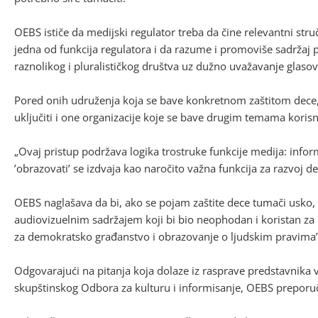
OEBS ističe da medijski regulator treba da čine relevantni stru
jedna od funkcija regulatora i da razume i promoviše sadržaj
raznolikog i pluralističkog društva uz dužno uvažavanje glasov
Pored onih udruženja koja se bave konkretnom zaštitom dece,
uključiti i one organizacije koje se bave drugim temama koris
„Ovaj pristup podržava logika trostruke funkcije medija: informis
’obrazovati’ se izdvaja kao naročito važna funkcija za razvoj dec
OEBS naglašava da bi, ako se pojam zaštite dece tumači usko, t
audiovizuelnim sadržajem koji bi bio neophodan i koristan za 
za demokratsko građanstvo i obrazovanje o ljudskim pravima”
Odgovarajući na pitanja koja dolaze iz rasprave predstavnika vl
skupštinskog Odbora za kulturu i informisanje, OEBS preporu