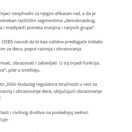
čnjaci neophodni za njegov efikasan rad, a da je
 potreban različitim segmentima „demokratskog,
a i medijskih potreba manjina i ranjivih grupa”.
 OEBS navodi da bi kao validne predlagače trebalo
nim za decu, poput razvoja i obrazovanja.
ati, obrazovati i zabavljati. U toj trijadi funkcija,
e”, piše u izveštaju.
o „lišilo budućeg regulatora stručnosti u vezi sa
razvoj i obrazovanje dece, uključujući obrazovanje
.
asti i civilnog društva na poslednjoj sednici
čuje: