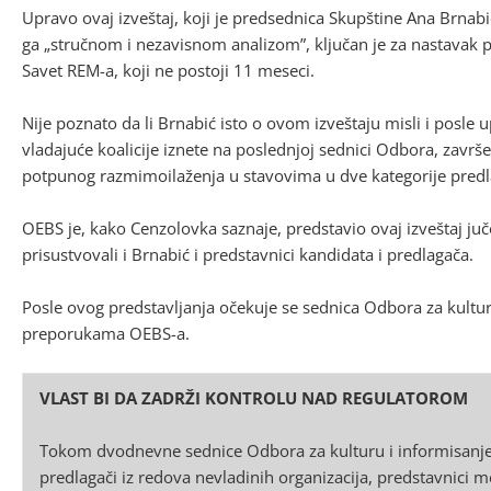
Upravo ovaj izveštaj, koji je predsednica Skupštine Ana Brnab
ga „stručnom i nezavisnom analizom”, ključan je za nastavak 
Savet REM-a, koji ne postoji 11 meseci.
Nije poznato da li Brnabić isto o ovom izveštaju misli i posle
vladajuće koalicije iznete na poslednjoj sednici Odbora, zavr
potpunog razmimoilaženja u stavovima u dve kategorije predl
OEBS je, kako Cenzolovka saznaje, predstavio ovaj izveštaj ju
prisustvovali i Brnabić i predstavnici kandidata i predlagača.
Posle ovog predstavljanja očekuje se sednica Odbora za kulturu 
preporukama OEBS-a.
VLAST BI DA ZADRŽI KONTROLU NAD REGULATOROM
Tokom dvodnevne sednice Odbora za kulturu i informisanje,
predlagači iz redova nevladinih organizacija, predstavnici