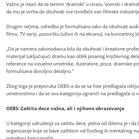
Važno je istaći da se termin ’dramski’ u izrazu ’scenski i drams
da mu je svrha da obuhvati sve izvođače van filmske industrij
Drugim rečima, odredba je formulisana tako da obuhvati audio
filmu, TV seriji, pozorištu (uživo ili na ekranu), na koncertnoj 
„Da je namera zakonodavca bila da obuhvati i kreativne profesio
materijal (uključujući dramu kao oblik pisanog književnog del
reference na vizuelne umetnike, ilustratore, pisce, dramske pi
formulisana dovoljno detaljno.”
Zbog toga je preporuka OEBS-a da se sa liste predlagača isklj
umetnostima i da se ova kategorija ograniči na predlagače iz
OEBS: Zaštita dece važna, ali i njihovo obrazovanje
U kategoriji udruženja za zaštitu dece, jedna od dilema je i da
organizacije koje se bave zaštitom od fizičkog ili mentalnog nasi
potrebno šire tumačiti.