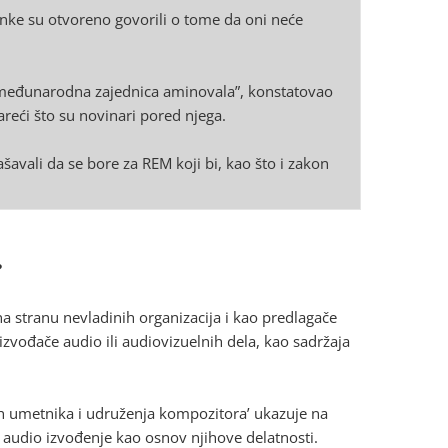
ke su otvoreno govorili o tome da oni neće
 i međunarodna zajednica aminovala”, konstatovao
reći što su novinari pored njega.
vali da se bore za REM koji bi, kao što i zakon
?
na stranu nevladinih organizacija i kao predlagače
 izvođače audio ili audiovizuelnih dela, kao sadržaja
ih umetnika i udruženja kompozitora’ ukazuje na
i audio izvođenje kao osnov njihove delatnosti.