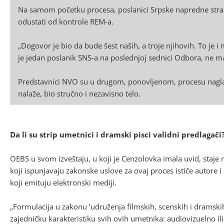
Na samom početku procesa, poslanici Srpske napredne stran
odustati od kontrole REM-a.
„Dogovor je bio da bude šest naših, a troje njihovih. To je
je jedan poslanik SNS-a na poslednjoj sednici Odbora, ne ma
Predstavnici NVO su u drugom, ponovljenom, procesu naglaša
nalaže, bio stručno i nezavisno telo.
Da li su strip umetnici i dramski pisci validni predlagači
OEBS u svom izveštaju, u koji je Cenzolovka imala uvid, staje 
koji ispunjavaju zakonske uslove za ovaj proces ističe autore i
koji emituju elektronski mediji.
„Formulacija u zakonu ’udruženja filmskih, scenskih i dramsk
zajedničku karakteristiku svih ovih umetnika: audiovizuelno il