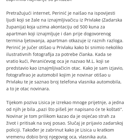
Pretražujući internet, Perinić je naišao na ispovijesti
ljudi koji se žale na iznajmljivačicu iz Privlake (Zadarska
županija) koja uzima akontaciju od 500 kuna za
apartman koji iznajmljuje i dan prije dogovorenog
termina ljetovanja, apartman otkazuje iz raznih razloga.
Perinić je jučer otišao u Privlaku kako bi snimio nekoliko
ilustrativnih fotografija za potrebe članka. Kada se
vratio kući, Peranićevog oca je nazvao M.L. koji se
predstavio kao iznajmljivačicin otac. Kako je sam izjavio,
fotografirao je automobil kojim je novinar otišao u
Privlaku te je saznao broj telefona vlasnika automobila,
a to je otac novinara.
Tijekom poziva Lisica je izrekao mnoge prijetnje, a jedna
od njih je bila „pazi što pišeš jer napisano će te koštati“.
Novinar je tom prilikom kazao da je osjećao strah za
život i pritisak na svoj posao. Slučaj je prijavio zadarskoj
policiji. Također je zabrinut kako je Lisica u kratkom
vremenu dobio broj njegovog oca, vlasnika auta.