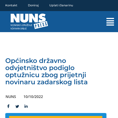
Pređi
Kontakt
Doniraj
Uplati članarinu
na
sadržaj
Mai
Men
Općinsko državno
odvjetništvo podiglo
optužnicu zbog prijetnji
novinaru zadarskog lista
NUNS
10/10/2022