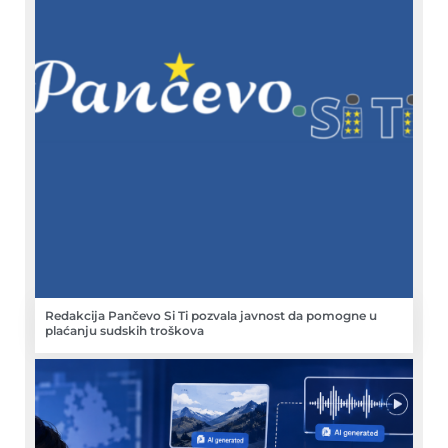
Redakcija Pančevo Si Ti pozvala javnost da pomogne u
plaćanju sudskih troškova