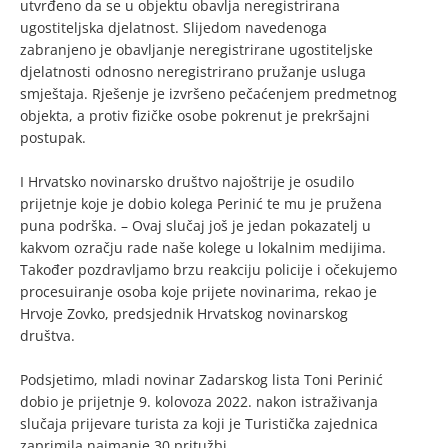
utvrđeno da se u objektu obavlja neregistrirana
ugostiteljska djelatnost. Slijedom navedenoga
zabranjeno je obavljanje neregistrirane ugostiteljske
djelatnosti odnosno neregistrirano pružanje usluga
smještaja. Rješenje je izvršeno pečaćenjem predmetnog
objekta, a protiv fizičke osobe pokrenut je prekršajni
postupak.
I Hrvatsko novinarsko društvo najoštrije je osudilo
prijetnje koje je dobio kolega Perinić te mu je pružena
puna podrška. – Ovaj slučaj još je jedan pokazatelj u
kakvom ozračju rade naše kolege u lokalnim medijima.
Također pozdravljamo brzu reakciju policije i očekujemo
procesuiranje osoba koje prijete novinarima, rekao je
Hrvoje Zovko, predsjednik Hrvatskog novinarskog
društva.
Podsjetimo, mladi novinar Zadarskog lista Toni Perinić
dobio je prijetnje 9. kolovoza 2022. nakon istraživanja
slučaja prijevare turista za koji je Turistička zajednica
zaprimila najmanje 30 pritužbi.