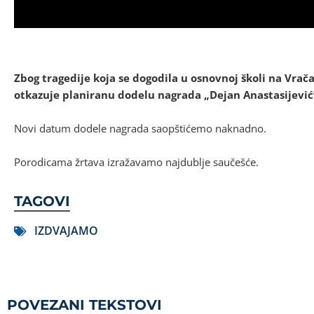
Zbog tragedije koja se dogodila u osnovnoj školi na Vra
otkazuje planiranu dodelu nagrada „Dejan Anastasijević“,
Novi datum dodele nagrada saopštićemo naknadno.
Porodicama žrtava izražavamo najdublje saučešće.
TAGOVI
IZDVAJAMO
POVEZANI TEKSTOVI