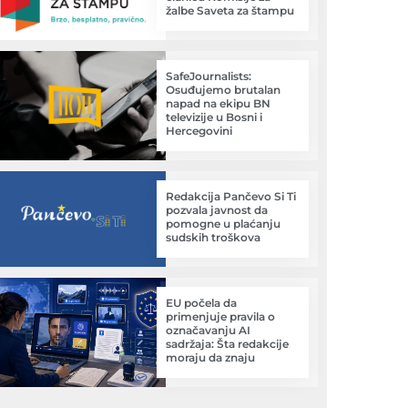
žalbe Saveta za štampu
SafeJournalists:
Osuđujemo brutalan
napad na ekipu BN
televizije u Bosni i
Hercegovini
Redakcija Pančevo Si Ti
pozvala javnost da
pomogne u plaćanju
sudskih troškova
EU počela da
primenjuje pravila o
označavanju AI
sadržaja: Šta redakcije
moraju da znaju