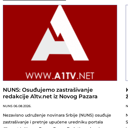
NUNS: Osuđujemo zastrašivanje
redakcije A1tv.net iz Novog Pazara
NUNS
06.08.2026.
Nezavisno udruženje novinara Srbije (NUNS) osuđuje
N
zastrašivanje i pretnje upućene uredniku portala