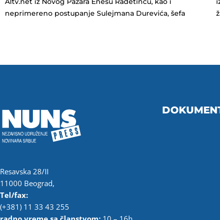
A1tv.net iz Novog Pazara Enesu Radetincu, kao i
i
neprimereno postupanje Sulejmana Durevića, šefa
DOKUMEN
Resavska 28/II
11000 Beograd,
Tel/fax:
(+381) 11 33 43 255
radno vreme sa članstvom:
10 – 16h