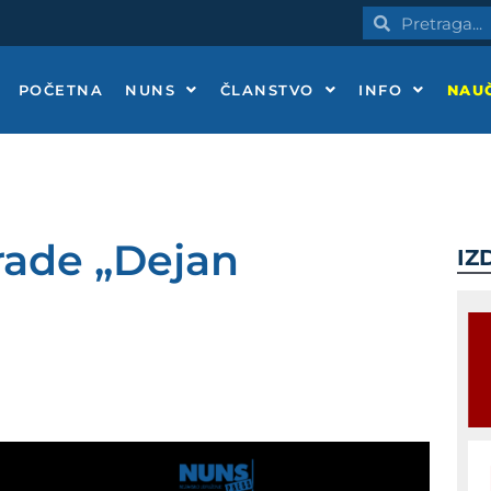
Pretraga
Pretraga
POČETNA
NUNS
ČLANSTVO
INFO
NAUČ
rade „Dejan
IZ