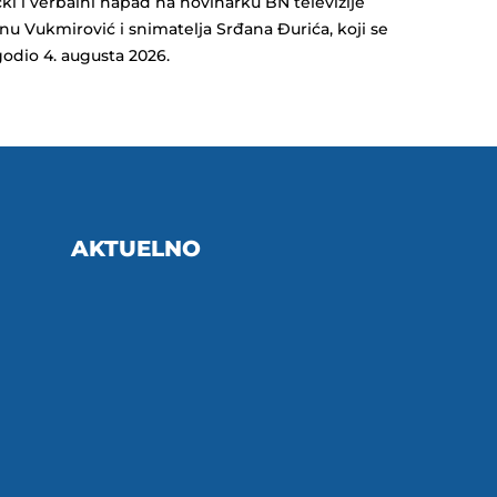
ički i verbalni napad na novinarku BN televizije
nu Vukmirović i snimatelja Srđana Đurića, koji se
odio 4. augusta 2026.
AKTUELNO