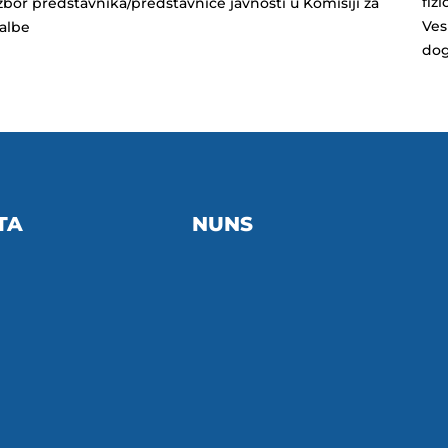
fiz
zbor predstavnika/predstavnice javnosti u Komisiji za
Ves
žalbe
dog
TA
NUNS