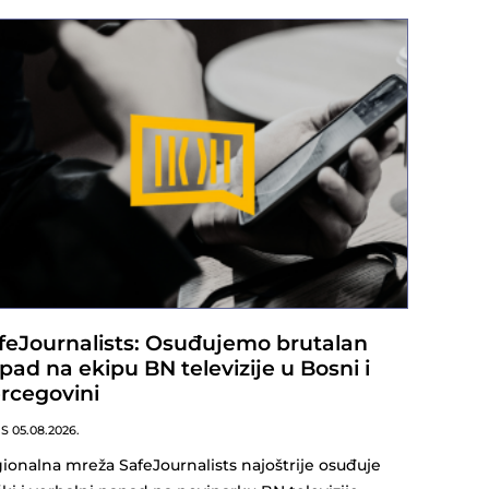
feJournalists: Osuđujemo brutalan
pad na ekipu BN televizije u Bosni i
rcegovini
NS
05.08.2026.
ionalna mreža SafeJournalists najoštrije osuđuje