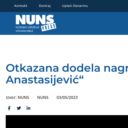
Pređi
Kontakt
Doniraj
Uplati članarinu
na
sadržaj
Otkazana dodela nag
Anastasijević“
Izvor: NUNS
NUNS
03/05/2023