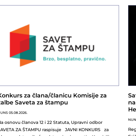
Konkurs za člana/članicu Komisije za
Sa
žalbe Saveta za štampu
na
He
NUNS
05.08.2026.
NU
a osnovu članova 12 i 22 Statuta, Upravni odbor
Reg
SAVETA ZA ŠTAMPU raspisuje JAVNI KONKURS za