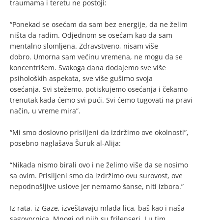
traumama i teretu ne postoji:
“Ponekad se osećam da sam bez energije, da ne želim
ništa da radim. Odjednom se osećam kao da sam
mentalno slomljena. Zdravstveno, nisam više
dobro. Umorna sam većinu vremena, ne mogu da se
koncentrišem. Svakoga dana dodajemo sve više
psiholoških aspekata, sve više gušimo svoja
osećanja. Svi stežemo, potiskujemo osećanja i čekamo
trenutak kada ćemo svi pući. Svi ćemo tugovati na pravi
način, u vreme mira”.
“Mi smo doslovno prisiljeni da izdržimo ove okolnosti”,
posebno naglašava Šuruk al-Alija:
“Nikada nismo birali ovo i ne želimo više da se nosimo
sa ovim. Prisiljeni smo da izdržimo ovu surovost, ove
nepodnošljive uslove jer nemamo šanse, niti izbora.”
Iz rata, iz Gaze, izveštavaju mlada lica, baš kao i naša
sagovornica. Mnogi od njih su frilenseri. I u tim