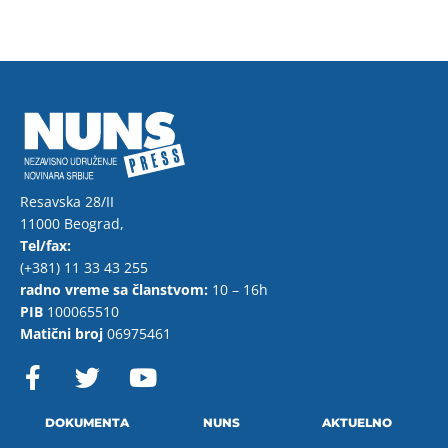
Resavska 28/II
11000 Beograd,
Tel/fax:
(+381) 11 33 43 255
radno vreme sa članstvom:
10 – 16h
PIB
100065510
Matični broj
06975461
F
T
Y
a
w
o
c
i
u
e
t
t
DOKUMENTA
NUNS
AKTUELNO