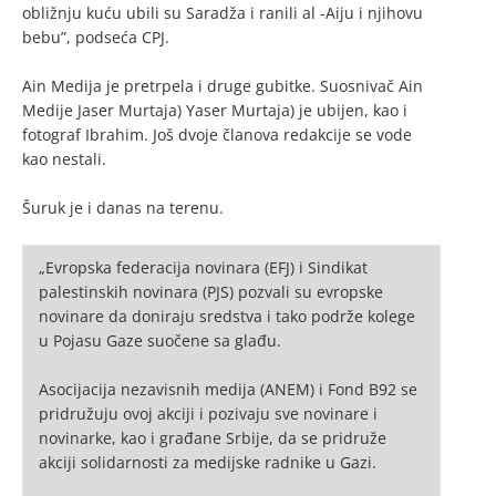
obližnju kuću ubili su Saradža i ranili al -Aiju i njihovu
bebu”, podseća CPJ.
Ain Medija je pretrpela i druge gubitke. Suosnivač Ain
Medije Jaser Murtaja) Yaser Murtaja) je ubijen, kao i
fotograf Ibrahim. Još dvoje članova redakcije se vode
kao nestali.
Šuruk je i danas na terenu.
„Evropska federacija novinara (EFJ) i Sindikat
palestinskih novinara (PJS) pozvali su evropske
novinare da doniraju sredstva i tako podrže kolege
u Pojasu Gaze suočene sa glađu.
Asocijacija nezavisnih medija (ANEM) i Fond B92 se
pridružuju ovoj akciji i pozivaju sve novinare i
novinarke, kao i građane Srbije, da se pridruže
akciji solidarnosti za medijske radnike u Gazi.