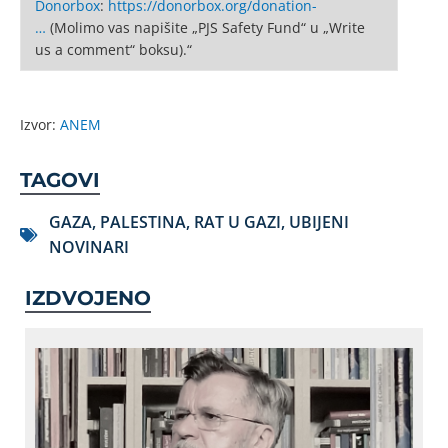
Donorbox
:
https://donorbox.org/donation-
…
(Molimo vas napišite „PJS Safety Fund“ u „Write
us a comment“ boksu).“
Izvor:
ANEM
TAGOVI
GAZA
,
PALESTINA
,
RAT U GAZI
,
UBIJENI
NOVINARI
IZDVOJENO