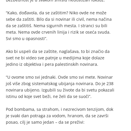
“Kako, dođavola, da se zaštitim? Niko ovde ne može
sebe da zaštiti. Bilo da si novinar ili civil, nema načina
da se zaštitiš. Nema sigurnih mesta. I stranci su bili
meta. Nema ovde crvenih linija i rizik se oseća svuda.
Svi smo u opasnosti”.
Ako bi uspeli da se zaštite, naglašava, to bi značio da
svet ne bi video sve patnje u medijima koje dolaze
jedino iz objektiva i pera palestinskih novinara.
“U ovome smo svi jednaki. Ovde smo svi mete. Novinar
još više zbog sistematskog ubijanja novinara. Do je 238
novinara ubijeno. Izgubili su živote da bi svetu pokazali
istinu od koje svet beži, ne želi da se suoči”.
Pod bombama, sa strahom, i nezrecivom tenzijom, dok
je svaki dan potraga za vodom, hranom, da se završi
posao, cilj je samo jedan – da se preživi: