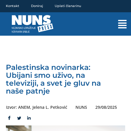
Pređi
Kontakt
Doniraj
Uplati članarinu
na
sadržaj
Mai
Men
Palestinska novinarka:
Ubijani smo uživo, na
televiziji, a svet je gluv na
naše patnje
Izvor: ANEM, Jelena L. Petković
NUNS
29/08/2025