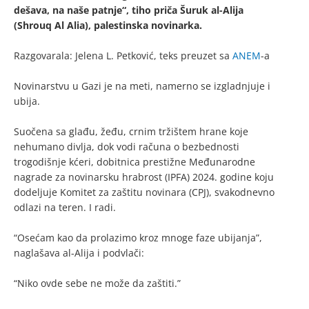
dešava, na naše patnje“, tiho priča Šuruk al-Alija
(Shrouq Al Alia), palestinska novinarka.
Razgovarala: Jelena L. Petković, teks preuzet sa
ANEM
-a
Novinarstvu u Gazi je na meti, namerno se izgladnjuje i
ubija.
Suočena sa glađu, žeđu, crnim tržištem hrane koje
nehumano divlja, dok vodi računa o bezbednosti
trogodišnje kćeri, dobitnica prestižne Međunarodne
nagrade za novinarsku hrabrost (IPFA) 2024. godine koju
dodeljuje Komitet za zaštitu novinara (CPJ), svakodnevno
odlazi na teren. I radi.
“Osećam kao da prolazimo kroz mnoge faze ubijanja”,
naglašava al-Alija i podvlači:
“Niko ovde sebe ne može da zaštiti.”