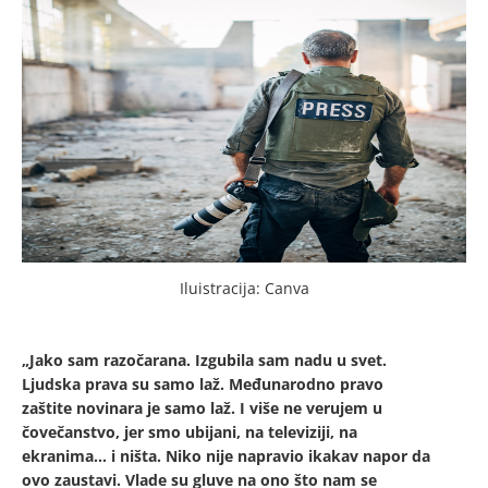
Iluistracija: Canva
„Jako sam razočarana. Izgubila sam nadu u svet.
Ljudska prava su samo laž. Međunarodno pravo
zaštite novinara je samo laž. I više ne verujem u
čovečanstvo, jer smo ubijani, na televiziji, na
ekranima… i ništa. Niko nije napravio ikakav napor da
ovo zaustavi. Vlade su gluve na ono što nam se