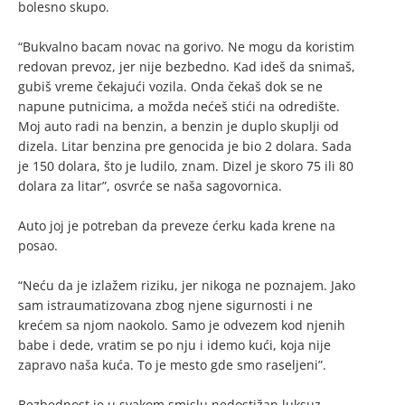
bolesno skupo.
“Bukvalno bacam novac na gorivo. Ne mogu da koristim
redovan prevoz, jer nije bezbedno. Kad ideš da snimaš,
gubiš vreme čekajući vozila. Onda čekaš dok se ne
napune putnicima, a možda nećeš stići na odredište.
Moj auto radi na benzin, a benzin je duplo skuplji od
dizela. Litar benzina pre genocida je bio 2 dolara. Sada
je 150 dolara, što je ludilo, znam. Dizel je skoro 75 ili 80
dolara za litar”, osvrće se naša sagovornica.
Auto joj je potreban da preveze ćerku kada krene na
posao.
“Neću da je izlažem riziku, jer nikoga ne poznajem. Jako
sam istraumatizovana zbog njene sigurnosti i ne
krećem sa njom naokolo. Samo je odvezem kod njenih
babe i dede, vratim se po nju i idemo kući, koja nije
zapravo naša kuća. To je mesto gde smo raseljeni”.
Bezbednost je u svakom smislu nedostižan luksuz.