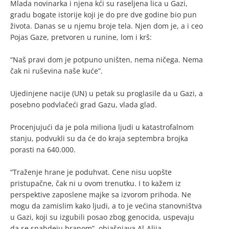
Mlada novinarka i njena kći su raseljena lica u Gazi,
gradu bogate istorije koji je do pre dve godine bio pun
života. Danas se u njemu broje tela. Njen dom je, a i ceo
Pojas Gaze, pretvoren u runine, lom i krš:
“Naš pravi dom je potpuno uništen, nema ničega. Nema
čak ni ruševina naše kuće”.
Ujedinjene nacije (UN) u petak su proglasile da u Gazi, a
posebno podvlačeći grad Gazu, vlada glad.
Procenjujući da je pola miliona ljudi u katastrofalnom
stanju, podvukli su da će do kraja septembra brojka
porasti na 640.000.
“Traženje hrane je poduhvat. Cene nisu uopšte
pristupačne, čak ni u ovom trenutku. I to kažem iz
perspektive zaposlene majke sa izvorom prihoda. Ne
mogu da zamislim kako ljudi, a to je većina stanovništva
u Gazi, koji su izgubili posao zbog genocida, uspevaju
da se snabdeju hranom”, objašnjava Al-Alija.