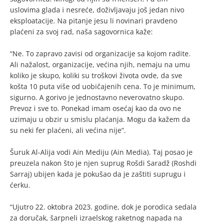
uslovima glada i nesreće, doživljavaju još jedan nivo
eksploatacije. Na pitanje jesu li novinari pravdeno
plaćeni za svoj rad, naša sagovornica kaže:
“Ne. To zapravo zavisi od organizacije sa kojom radite.
Ali nažalost, organizacije, većina njih, nemaju na umu
koliko je skupo, koliki su troškovi života ovde, da sve
košta 10 puta više od uobičajenih cena. To je minimum,
sigurno. A gorivo je jednostavno neverovatno skupo.
Prevoz i sve to. Ponekad imam osećaj kao da ovo ne
uzimaju u obzir u smislu plaćanja. Mogu da kažem da
su neki fer plaćeni, ali većina nije”.
Šuruk Al-Alija vodi Ain Mediju (Ain Media). Taj posao je
preuzela nakon što je njen suprug Rošdi Saradž (Roshdi
Sarraj) ubijen kada je pokušao da je zaštiti suprugu i
ćerku.
“Ujutro 22. oktobra 2023. godine, dok je porodica sedala
za doručak, šarpneli izraelskog raketnog napada na