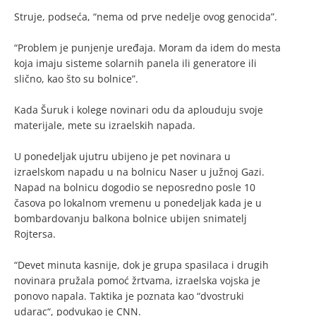
Struje, podseća, “nema od prve nedelje ovog genocida”.
“Problem je punjenje uređaja. Moram da idem do mesta
koja imaju sisteme solarnih panela ili generatore ili
slično, kao što su bolnice”.
Kada Šuruk i kolege novinari odu da aplouduju svoje
materijale, mete su izraelskih napada.
U ponedeljak ujutru ubijeno je pet novinara u
izraelskom napadu u na bolnicu Naser u južnoj Gazi.
Napad na bolnicu dogodio se neposredno posle 10
časova po lokalnom vremenu u ponedeljak kada je u
bombardovanju balkona bolnice ubijen snimatelj
Rojtersa.
“Devet minuta kasnije, dok je grupa spasilaca i drugih
novinara pružala pomoć žrtvama, izraelska vojska je
ponovo napala. Taktika je poznata kao “dvostruki
udarac“, podvukao je CNN.