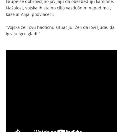
Grupe se dobrovoljno javljaju da obezbeđuju kamione.
Nažalost, vojska ih stalno cilja vazdušnim napadima”,
kaže al-Alija, podvlačeći:
“Vojska želi ovu haotičnu situaciju. Želi da lovi ljude, da
igraju igru gladi.”