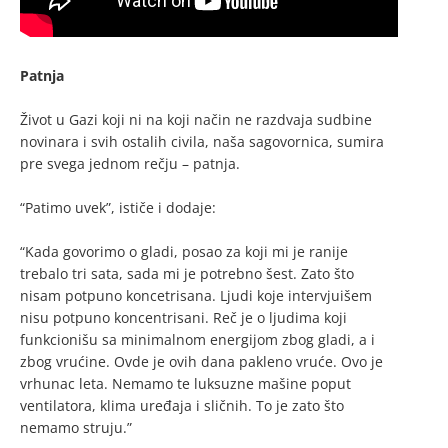
Patnja
Život u Gazi koji ni na koji način ne razdvaja sudbine
novinara i svih ostalih civila, naša sagovornica, sumira
pre svega jednom rečju – patnja.
“Patimo uvek”, ističe i dodaje:
“Kada govorimo o gladi, posao za koji mi je ranije
trebalo tri sata, sada mi je potrebno šest. Zato što
nisam potpuno koncetrisana. Ljudi koje intervjuišem
nisu potpuno koncentrisani. Reč je o ljudima koji
funkcionišu sa minimalnom energijom zbog gladi, a i
zbog vrućine. Ovde je ovih dana pakleno vruće. Ovo je
vrhunac leta. Nemamo te luksuzne mašine poput
ventilatora, klima uređaja i sličnih. To je zato što
nemamo struju.”