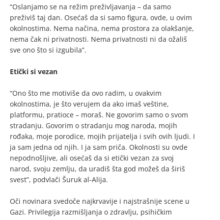
“Oslanjamo se na režim preživljavanja – da samo
preživiš taj dan. Osećaš da si samo figura, ovde, u ovim
okolnostima. Nema načina, nema prostora za olakšanje,
nema čak ni privatnosti. Nema privatnosti ni da ožališ
sve ono što si izgubila”.
Etički si vezan
“Ono što me motiviše da ovo radim, u ovakvim
okolnostima, je što verujem da ako imaš veštine,
platformu, pratioce – moraš. Ne govorim samo o svom
stradanju. Govorim o stradanju mog naroda, mojih
rođaka, moje porodice, mojih prijatelja i svih ovih ljudi. I
ja sam jedna od njih. I ja sam priča. Okolnosti su ovde
nepodnošljive, ali osećaš da si etički vezan za svoj
narod, svoju zemlju, da uradiš šta god možeš da širiš
svest”, podvlači Šuruk al-Alija.
Oči novinara svedoče najkrvavije i najstrašnije scene u
Gazi. Privilegija razmišljanja o zdravlju, psihičkim