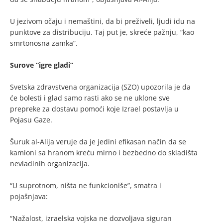
U jezivom očaju i nemaštini, da bi preživeli, ljudi idu na
punktove za distribuciju. Taj put je, skreće pažnju, “kao
smrtonosna zamka”.
Surove “igre gladi”
Svetska zdravstvena organizacija (SZO) upozorila je da
će bolesti i glad samo rasti ako se ne uklone sve
prepreke za dostavu pomoći koje Izrael postavlja u
Pojasu Gaze.
Šuruk al-Alija veruje da je jedini efikasan način da se
kamioni sa hranom kreću mirno i bezbedno do skladišta
nevladinih organizacija.
“U suprotnom, ništa ne funkcioniše”, smatra i
pojašnjava:
“Nažalost, izraelska vojska ne dozvoljava siguran