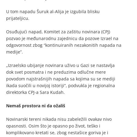
U tom napadu Šuruk al-Alija je izgubila blisku
prijateljicu.
Osuđujući napad, Komitet za zaštitu novinara (CPJ)
pozvao je međunarodnu zajednicu da pozove Izrael na
odgovornost zbog “kontinuiranih nezakonitih napada na
medije”.
„Izraelsko ubijanje novinara uživo u Gazi se nastavlja
dok svet posmatra i ne preduzima odlučne mere
povodom najstrašnijih napada sa kojima su se mediji
ikada suočili u novijoj istoriji“, podvukla je regionalna
direktorka CPJ-a Sara Kudah.
Nemaš prostora ni da ožališ
Novinarski tereni nikada nisu zabeležili ovakav nivo
opasnosti. Osim što je opasno po život, teško i
komplikovano kretati se, zbog nestašice goriva je i