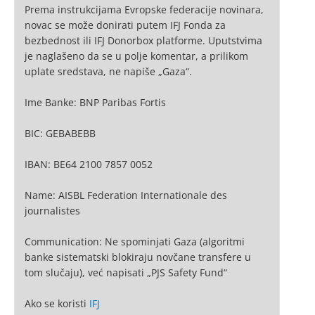
Prema instrukcijama Evropske federacije novinara,
novac se može donirati putem IFJ Fonda za
bezbednost ili IFJ Donorbox platforme. Uputstvima
je naglašeno da se u polje komentar, a prilikom
uplate sredstava, ne napiše „Gaza“.
Ime Banke: BNP Paribas Fortis
BIC: GEBABEBB
IBAN: BE64 2100 7857 0052
Name: AISBL Federation Internationale des
journalistes
Communication: Ne spominjati Gaza (algoritmi
banke sistematski blokiraju novčane transfere u
tom slučaju), već napisati „PJS Safety Fund“
Ako se koristi
IFJ