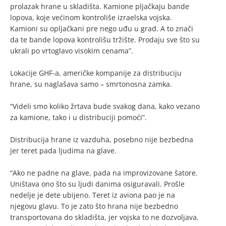
prolazak hrane u skladišta. Kamione pljačkaju bande
lopova, koje većinom kontroliše izraelska vojska.
Kamioni su opljačkani pre nego uđu u grad. A to znači
da te bande lopova kontrolišu tržište. Prodaju sve što su
ukrali po vrtoglavo visokim cenama”.
Lokacije GHF-a, američke kompanije za distribuciju
hrane, su naglašava samo – smrtonosna zamka.
“Videli smo koliko žrtava bude svakog dana, kako vezano
za kamione, tako i u distribuciji pomoći”.
Distribucija hrane iz vazduha, posebno nije bezbedna
jer teret pada ljudima na glave.
“Ako ne padne na glave, pada na improvizovane šatore.
Uništava ono što su ljudi danima osiguravali. Prošle
nedelje je dete ubijeno. Teret iz aviona pao je na
njegovu glavu. To je zato što hrana nije bezbedno
transportovana do skladišta, jer vojska to ne dozvoljava.