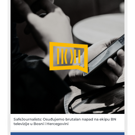
SafeJournalists: Osuđujemo brutalan napad na ekipu BN
televizije u Bosni i Hercegovini