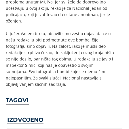
problema unutar MUP-a, jer svi žele da dobrovoljno
učestvuju u ovoj akciji, rekao je za Nacional jedan od
policajaca, koji je zahtevao da ostane anoniman, jer je
oženjen.
U jučerašnjem broju, objavili smo vest o dojavi da će u
našu redakciju biti podmetnute dve bombe, čije
fotografiju smo objavili. Na žalost, iako je muški deo
redakcije strpljivo čekao, do zaključenja ovog broja ništa
se nije desilo, bar ništa tog obima. U redakciju se javio i
inspektor Simić, koji nas je obavestio o svojim
sumnjama. Evo fotografija bombi koje se njemu čine
najopasnijim. Za svaki slučaj, Nacional nastavlja s
objavljivanjem sličnih sadržaja.
TAGOVI
IZDVOJENO