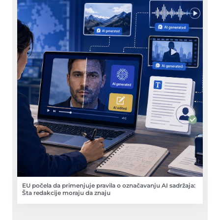
EU počela da primenjuje pravila o označavanju AI sadržaja:
Šta redakcije moraju da znaju