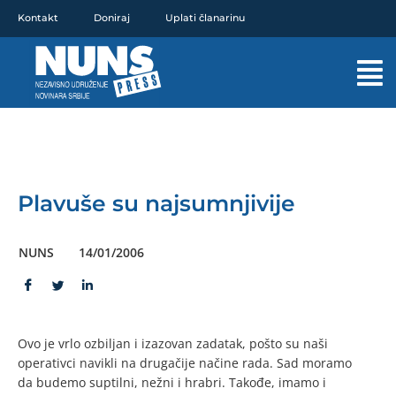
Pređi
Kontakt
Doniraj
Uplati članarinu
na
sadržaj
Mai
Men
Plavuše su najsumnjivije
NUNS
14/01/2006
Ovo je vrlo ozbiljan i izazovan zadatak, pošto su naši
operativci navikli na drugačije načine rada. Sad moramo
da budemo suptilni, nežni i hrabri. Takođe, imamo i