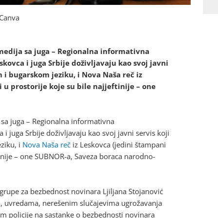
: Canva
 medija sa juga – Regionalna informativna
kovca i juga Srbije doživljavaju kao svoj javni
 i bugarskom jeziku, i Nova Naša reč iz
u prostorije koje su bile najjeftinije – one
a sa juga – Regionalna informativna
 i juga Srbije doživljavaju kao svoj javni servis koji
ziku, i
Nova Naša reč
iz Leskovca (jedini štampani
eftinije – one SUBNOR-a, Saveza boraca narodno-
grupe za bezbednost novinara Ljiljana Stojanović
ima, uvredama, nerešenim slučajevima ugrožavanja
m policije na sastanke o bezbednosti novinara