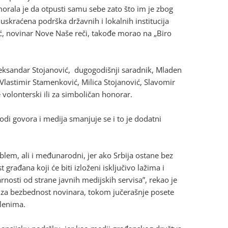
orala je da otpusti samu sebe zato što im je zbog
uskraćena podrška državnih i lokalnih institucija
rić, novinar Nove Naše reči, takođe morao na „Biro
Aleksandar Stojanović, dugogodišnji saradnik, Mladen
Vlastimir Stamenković, Milica Stojanović, Slavomir
 volonterski ili za simboličan honorar.
i govora i medija smanjuje se i to je dodatni
problem, ali i međunarodni, jer ako Srbija ostane bez
građana koji će biti izloženi isključivo lažima i
arnosti od strane javnih medijskih servisa”, rekao je
 za bezbednost novinara, tokom jučerašnje posete
lenima.