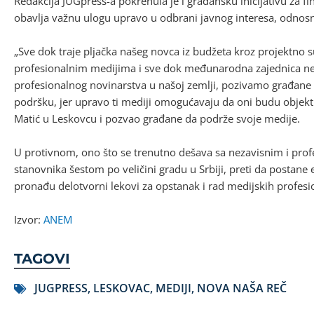
Redakcija JUGpress-a pokrenula je i građansku inicijativu za f
obavlja važnu ulogu upravo u odbrani javnog interesa, odnosn
„Sve dok traje pljačka našeg novca iz budžeta kroz projektno s
profesionalnim medijima i sve dok međunarodna zajednica ne
profesionalnog novinarstva u našoj zemlji, pozivamo građane d
podršku, jer upravo ti mediji omogućavaju da oni budu objektiv
Matić u Leskovcu i pozvao građane da podrže svoje medije.
U protivnom, ono što se trenutno dešava sa nezavisnim i pro
stanovnika šestom po veličini gradu u Srbiji, preti da postane e
pronađu delotvorni lekovi za opstanak i rad medijskih profesi
Izvor:
ANEM
TAGOVI
JUGPRESS
,
LESKOVAC
,
MEDIJI
,
NOVA NAŠA REČ