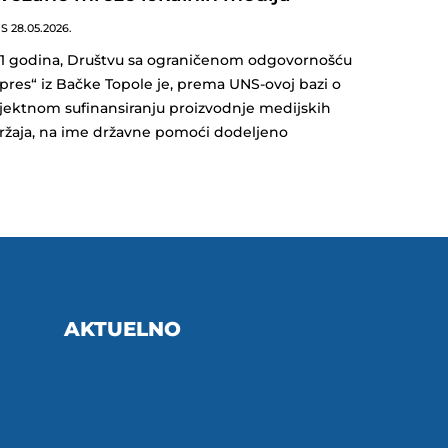
NS
28.05.2026.
11 godina, Društvu sa ograničenom odgovornošću
pres“ iz Bačke Topole je, prema UNS-ovoj bazi o
jektnom sufinansiranju proizvodnje medijskih
ržaja, na ime državne pomoći dodeljeno
AKTUELNO