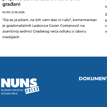
građani
NUNS
12.06.2026.
Z
“Da se ja pitam, ne bih vam dao ni ružu”, komentarisao
p
je gradonačelnik Leskovca Goran Cvetanović na
r
zvaničnoj sednici Gradskog veća odluku o izboru
n
medijskih
DOKUMEN