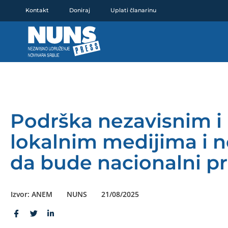
Pređi
Kontakt
Doniraj
Uplati članarinu
na
sadržaj
Podrška nezavisnim i
lokalnim medijima i 
da bude nacionalni pr
Izvor: ANEM
NUNS
21/08/2025