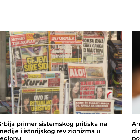
Srbija primer sistemskog pritiska na
An
medije i istorijskog revizionizma u
di
regionu
po