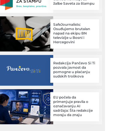
žalbe Saveta za štampu
SafeJournalists:
Osuđujemo brutalan
napad na ekipu BN
televizije u Bosni i
Hercegovini
Redakcija Pančevo Si Ti
pozvala javnost da
pomogne u plaćanju
sudskih troškova
EU počela da
primenjuje pravila o
označavanju AI
sadržaja: Šta redakcije
moraju da znaju