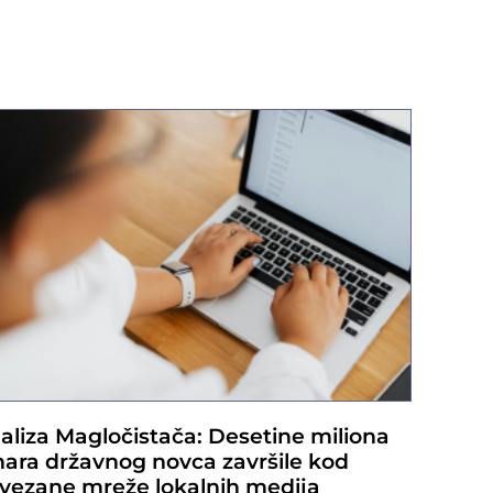
aliza Magločistača: Desetine miliona
nara državnog novca završile kod
vezane mreže lokalnih medija