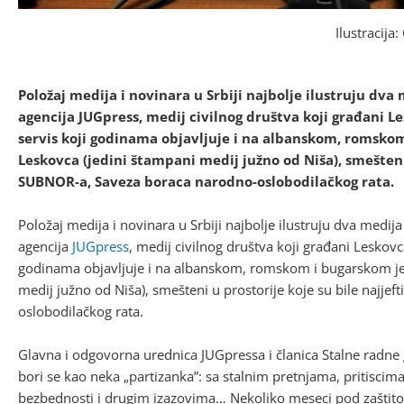
Ilustracija
Položaj medija i novinara u Srbiji najbolje ilustruju dva
agencija JUGpress, medij civilnog društva koji građani Les
servis koji godinama objavljuje i na albanskom, romskom
Leskovca (jedini štampani medij južno od Niša), smešteni 
SUBNOR-a, Saveza boraca narodno-oslobodilačkog rata.
Položaj medija i novinara u Srbiji najbolje ilustruju dva medij
agencija
JUGpress
, medij civilnog društva koji građani Leskovca
godinama objavljuje i na albanskom, romskom i bugarskom je
medij južno od Niša), smešteni u prostorije koje su bile najj
oslobodilačkog rata.
Glavna i odgovorna urednica JUGpressa i članica Stalne radne 
bori se kao neka „partizanka”: sa stalnim pretnjama, pritisc
bezbednosti i drugim izazovima… Nekoliko meseci pod zaštito