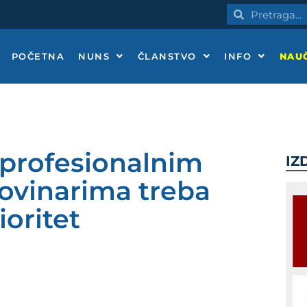
Pretraga
Pretraga
POČETNA
NUNS
ČLANSTVO
INFO
NAUČ
 profesionalnim
IZ
novinarima treba
ioritet