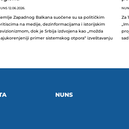
NUNS
12.06.2026.
NU
emlje Zapadnog Balkana suočene su sa političkim
Za 
ritiscima na medije, dezinformacijama i istorijskim
„Im
evizionizmom, dok je Srbija izdvojena kao „možda
pro
ajukorenjeniji primer sistemskog otpora“ izveštavanju
sad
TA
NUNS