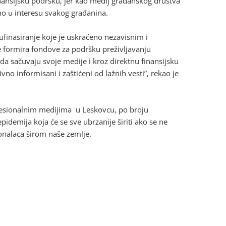
inansijsku podršku, jer kao medij građanskog društva
o u interesu svakog građanina.
ufinasiranje koje je uskraćeno nezavisnim i
 formira fondove za podršku preživljavanju
a sačuvaju svoje medije i kroz direktnu finansijsku
no informisani i zaštićeni od lažnih vesti”, rekao je
fesionalnim medijima u Leskovcu, po broju
pidemija koja će se sve ubrzanije širiti ako se ne
onalaca širom naše zemlje.