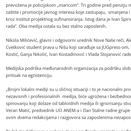
prevožena je policijskom „maricom”. Tri godine pred penziju m
zaštite i promocije javnog interesa koje zastupaju, smanjena i 
kroz institut projektnog sufinansiranja. Istog dana je Ivan Spi
rada”. Oba medija ostala su bez stalno zaposlenih.
Nikola Milićević, glavni i odgovorni urednik Nove Naše reči, 
Cvetković student prava u Nišu koji sarađuje sa JUGpress-om, 
Kostić, Ganja Nikolić, Ivan Kostadinović i Vlada Stojanović rade
Medijska podrška međunarodnih organizacija za podršku slobod
pritisak na egzistenciju.
„Brojni lokalni mediji su u sličnoj situaciji i to je nacionalni 
nezavisnih i profesionalnih medija, biće ugrožena i bezbednost 
spinovanju koji dolaze od tabloidnih medija ili ignorisanju stv
Veran Matić, predsednik UO ANEM-a i član Stalne radne grupe
ovim dvema redakcijama i razgovora sa zaposlenima-nezapos