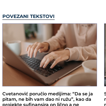
POVEZANI TEKSTOVI
Cvetanović poručio medijima: “Da se ja
pitam, ne bih vam dao ni ružu”, kao da
projekte sufinansira on lično a ne