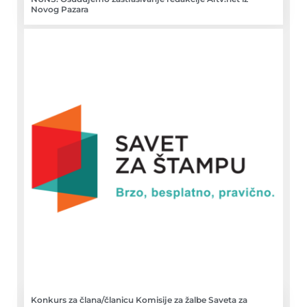
Novog Pazara
Konkurs za člana/članicu Komisije za žalbe Saveta za