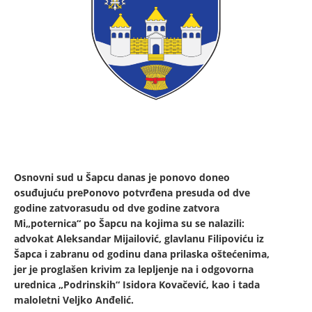
Osnovni sud u Šapcu danas je ponovo doneo
osuđujuću prePonovo potvrđena presuda od dve
godine zatvorasudu od dve godine zatvora
Mi„poternica“ po Šapcu na kojima su se nalazili:
advokat Aleksandar Mijailović, glavlanu Filipoviću iz
Šapca i zabranu od godinu dana prilaska oštećenima,
jer je proglašen krivim za lepljenje na i odgovorna
urednica „Podrinskih“ Isidora Kovačević, kao i tada
maloletni Veljko Anđelić.