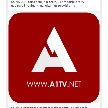
NUNS: Jul – talas ozbiljnih pretnji, kampanje protiv
novinara i novinarki na lokalnim televizijama
NUNS: Osuđujemo zastrašivanje redakcije A1tv.net iz