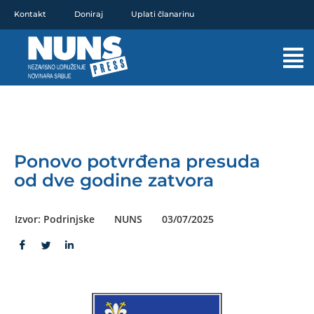
Pređi
Kontakt
Doniraj
Uplati članarinu
na
sadržaj
Mai
Men
Ponovo potvrđena presuda
od dve godine zatvora
Izvor: Podrinjske
NUNS
03/07/2025