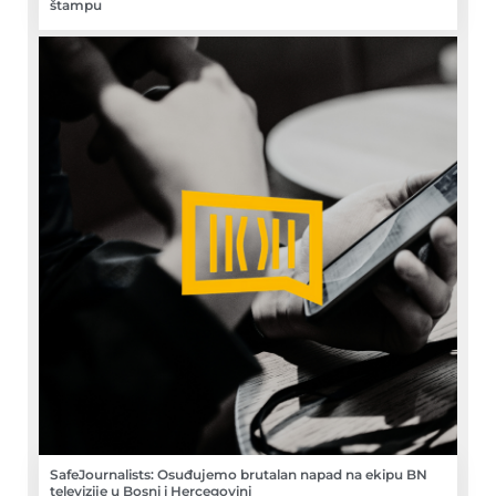
štampu
SafeJournalists: Osuđujemo brutalan napad na ekipu BN
televizije u Bosni i Hercegovini