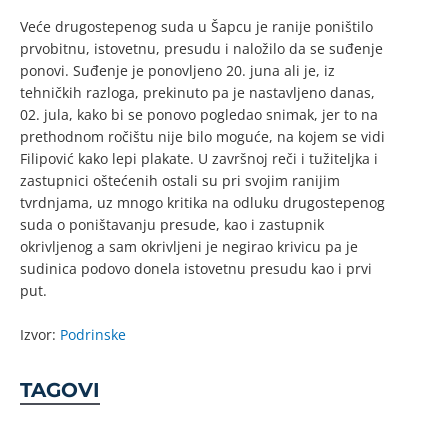
Veće drugostepenog suda u Šapcu je ranije poništilo
prvobitnu, istovetnu, presudu i naložilo da se suđenje
ponovi. Suđenje je ponovljeno 20. juna ali je, iz
tehničkih razloga, prekinuto pa je nastavljeno danas,
02. jula, kako bi se ponovo pogledao snimak, jer to na
prethodnom ročištu nije bilo moguće, na kojem se vidi
Filipović kako lepi plakate. U završnoj reči i tužiteljka i
zastupnici oštećenih ostali su pri svojim ranijim
tvrdnjama, uz mnogo kritika na odluku drugostepenog
suda o poništavanju presude, kao i zastupnik
okrivljenog a sam okrivljeni je negirao krivicu pa je
sudinica podovo donela istovetnu presudu kao i prvi
put.
Izvor:
Podrinske
TAGOVI