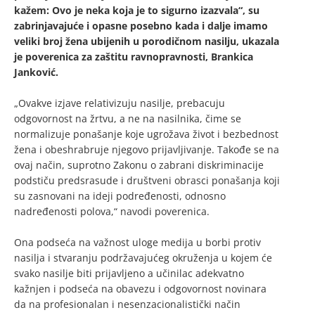
kažem: Ovo je neka koja je to sigurno izazvala“, su
zabrinjavajuće i opasne posebno kada i dalje imamo
veliki broj žena ubijenih u porodičnom nasilju, ukazala
je poverenica za zaštitu ravnopravnosti, Brankica
Janković.
„Ovakve izjave relativizuju nasilje, prebacuju
odgovornost na žrtvu, a ne na nasilnika, čime se
normalizuje ponašanje koje ugrožava život i bezbednost
žena i obeshrabruje njegovo prijavljivanje. Takođe se na
ovaj način, suprotno Zakonu o zabrani diskriminacije
podstiču predsrasude i društveni obrasci ponašanja koji
su zasnovani na ideji podređenosti, odnosno
nadređenosti polova,“ navodi poverenica.
Ona podseća na važnost uloge medija u borbi protiv
nasilja i stvaranju podržavajućeg okruženja u kojem će
svako nasilje biti prijavljeno a učinilac adekvatno
kažnjen i podseća na obavezu i odgovornost novinara
da na profesionalan i nesenzacionalistički način