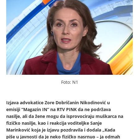
Foto: N1
Izjava advokatice Zore Dobričanin Nikodinović u
emisiji “Magazin IN” na RTV PINK da ne podržava
nasilje, ali da žene mogu da isprovociraju muškarca na
fizičko nasilje, kao i reakcija voditeljke Sanje
Marinković koja je izjavu pozdravila i dodala „Kada
piše u javnosti da je neko fizičko nasrnuo – ja odmah