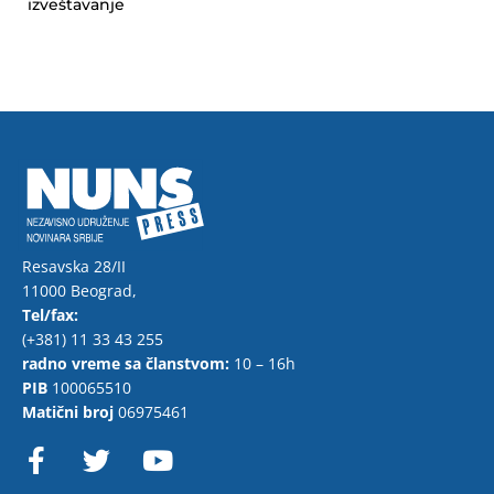
izveštavanje
Resavska 28/II
11000 Beograd,
Tel/fax:
(+381) 11 33 43 255
radno vreme sa članstvom:
10 – 16h
PIB
100065510
Matični broj
06975461
F
T
Y
a
w
o
c
i
u