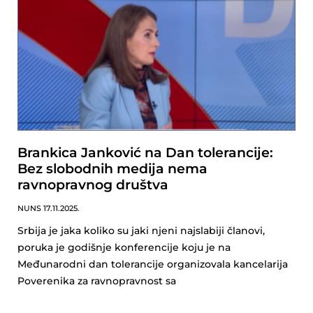
Brankica Janković na Dan tolerancije:
Bez slobodnih medija nema
ravnopravnog društva
NUNS
17.11.2025.
Srbija je jaka koliko su jaki njeni najslabiji članovi,
poruka je godišnje konferencije koju je na
Međunarodni dan tolerancije organizovala kancelarija
Poverenika za ravnopravnost sa