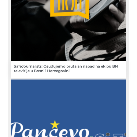
SafeJournalists: Osuđujemo brutalan napad na ekipu BN
televizije u Bosni i Hercegovini