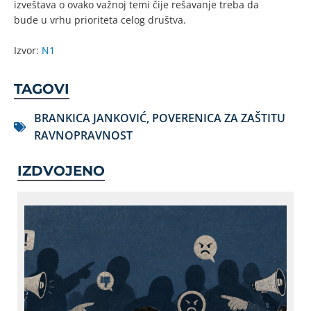
izveštava o ovako važnoj temi čije rešavanje treba da
bude u vrhu prioriteta celog društva.
Izvor:
N1
TAGOVI
BRANKICA JANKOVIĆ
,
POVERENICA ZA ZAŠTITU
RAVNOPRAVNOST
IZDVOJENO