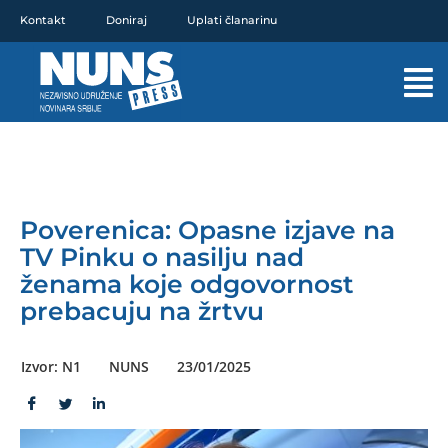
Pređi
Kontakt
Doniraj
Uplati članarinu
na
sadržaj
Mai
Men
Poverenica: Opasne izjave na
TV Pinku o nasilju nad
ženama koje odgovornost
prebacuju na žrtvu
Izvor: N1
NUNS
23/01/2025