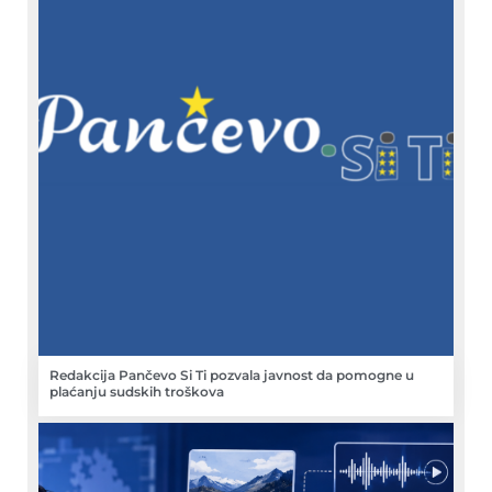
Redakcija Pančevo Si Ti pozvala javnost da pomogne u
plaćanju sudskih troškova