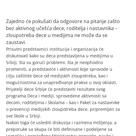
Zajedno će pokušati da odgovore na pitanje zašto
bez aktivnog učešća dece, roditelja i nastavnika –
zloupotreba dece u medijima ne može da se
zaustavi.
Prisutni predstavnici institucija i organizacija će
diskutovati kako su deca predstavljena u medijima u
Srbiji, šta su gorući problemi, šta je neophodno
promeniti, a predstaviće i aktivnosti koje sprovode u
cilju zaštitite dece od medijskih zloupotreba, kao i
mogućnostima za unapređivanje prakse u ovoj oblasti.
Prijatelji dece Srbije će predstaviti rezultate svog
programa Deca i mediji, sprovedene aktivnosti sa
decom, roditeljima i školama – kao i Paket za nastavnike
o prevenciji medijskih zloupotreba dece, pripremljen za
sve škole u Srbiji.
Nakon toga će uslediti diskusija i razmena mišljenja, a
preporuke sa skupa će biti definisane i podeljene sa
javnošću i prosleđene Ministarstvu prosvete, nauke i