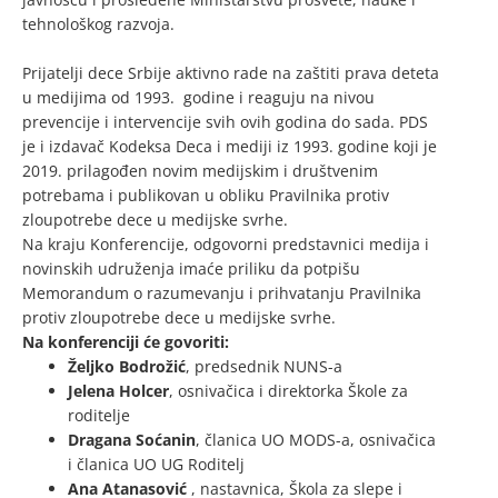
tehnološkog razvoja.
Prijatelji dece Srbije aktivno rade na zaštiti prava deteta
u medijima od 1993. godine i reaguju na nivou
prevencije i intervencije svih ovih godina do sada. PDS
je i izdavač Kodeksa Deca i mediji iz 1993. godine koji je
2019. prilagođen novim medijskim i društvenim
potrebama i publikovan u obliku Pravilnika protiv
zloupotrebe dece u medijske svrhe.
Na kraju Konferencije, odgovorni predstavnici medija i
novinskih udruženja imaće priliku da potpišu
Memorandum o razumevanju i prihvatanju Pravilnika
protiv zloupotrebe dece u medijske svrhe.
Na konferenciji će govoriti:
Željko Bodrožić
, predsednik NUNS-a
Jelena Holcer
, osnivačica i direktorka Škole za
roditelje
Dragana Soćanin
, članica UO MODS-a, osnivačica
i članica UO UG Roditelj
Ana Atanasović
, nastavnica, Škola za slepe i