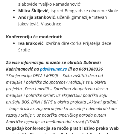
slabovide “Veljko Ramadanović”
Milica Škiljević
, ispred Beogradske otvorene škole
Andrija Stanković
, učenik gimnazije “Stevan
Jakovljević, Vlasotince
Konferenciju će moderirati:
Iva Eraković
, izvršna direktorka Prijatelja dece
Srbije
Za više informacija, možete se obratiti Dubravki
Kahrimanović na
pds@eunet.rs
ili na 0691388336
*Konferencija DECA I MEDIJI – Kako zaštititi decu od
medijske i političke zloupotrebe? realizuje se u okviru
projekta ,,Deca i mediji – Sprečimo zloupotrebu dece u
medijske i političke svrhe’’, uz ekspertsku podršku koju
pružaju BOŠ, BIRN i BFPE u okviru projekta „Aktivni građani
– bolje društvo: zagovaranjem ka saradnji i demokratskom
razvoju Srbije “, uz podršku američkog naroda putem
Američke agencije za međunarodni razvoj (USAID).
Događaj/konferencija se može pratiti uživo preko Web