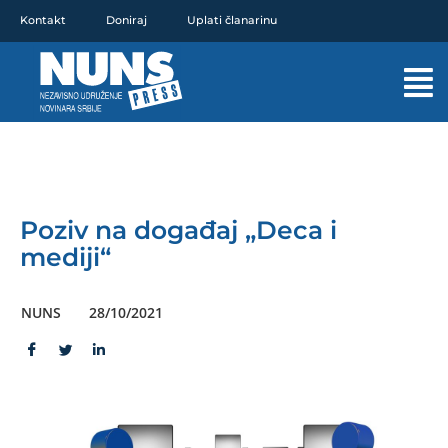
Pređi
Kontakt
Doniraj
Uplati članarinu
na
sadržaj
Mai
Men
Poziv na događaj „Deca i
mediji“
NUNS
28/10/2021