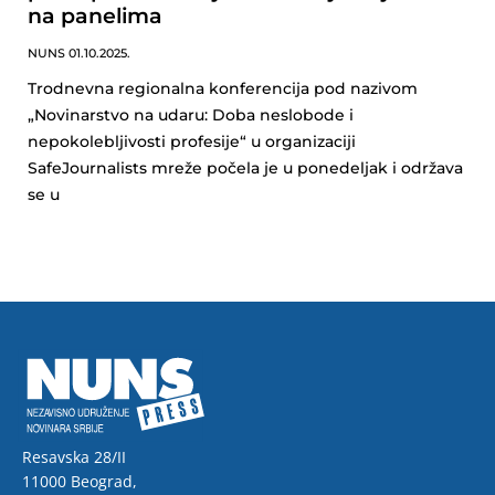
na panelima
NUNS
01.10.2025.
Trodnevna regionalna konferencija pod nazivom
„Novinarstvo na udaru: Doba neslobode i
nepokolebljivosti profesije“ u organizaciji
SafeJournalists mreže počela je u ponedeljak i održava
se u
Resavska 28/II
11000 Beograd,