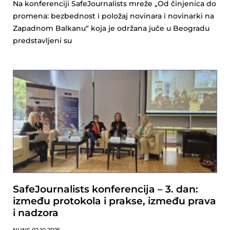
Na konferenciji SafeJournalists mreže „Od činjenica do
promena: bezbednost i položaj novinara i novinarki na
Zapadnom Balkanu“ koja je održana juče u Beogradu
predstavljeni su
SafeJournalists konferencija – 3. dan:
između protokola i prakse, između prava
i nadzora