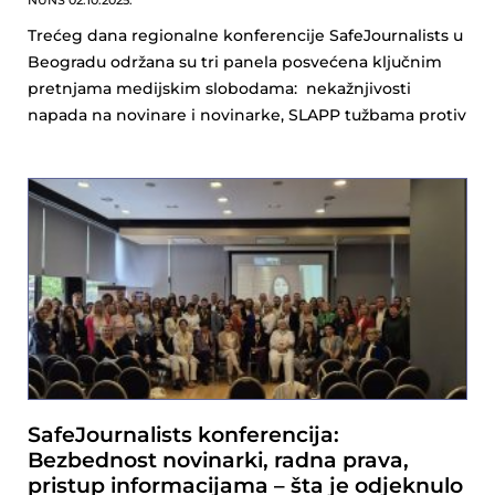
NUNS
02.10.2025.
Trećeg dana regionalne konferencije SafeJournalists u
Beogradu održana su tri panela posvećena ključnim
pretnjama medijskim slobodama: nekažnjivosti
napada na novinare i novinarke, SLAPP tužbama protiv
SafeJournalists konferencija:
Bezbednost novinarki, radna prava,
pristup informacijama – šta je odjeknulo