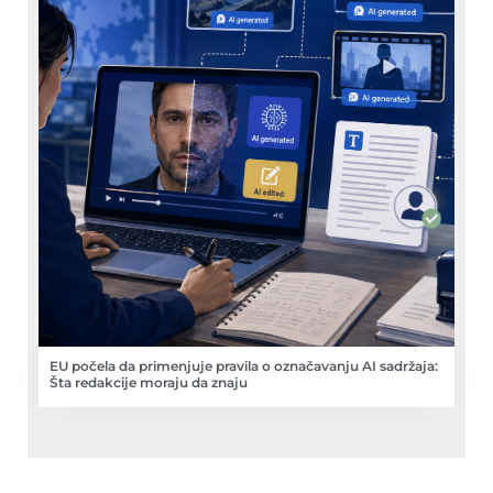
EU počela da primenjuje pravila o označavanju AI sadržaja:
Šta redakcije moraju da znaju