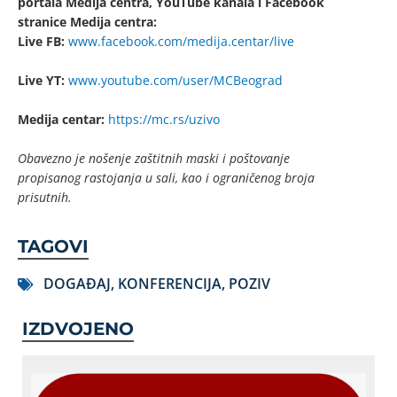
portala Medija centra, YouTube kanala i Facebook
stranice Medija centra:
Live FB:
www.facebook.com/medija.centar/live
Live YT:
www.youtube.com/user/MCBeograd
Medija centar:
https://mc.rs/uzivo
Obavezno je nošenje zaštitnih maski i poštovanje
propisanog rastojanja u sali, kao i ograničenog broja
prisutnih.
TAGOVI
DOGAĐAJ
,
KONFERENCIJA
,
POZIV
IZDVOJENO