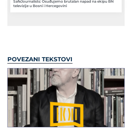
SafeJournalists: Osuđujemo brutalan napad na ekipu BN
televizije u Bosni i Hercegovini
POVEZANI TEKSTOVI