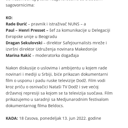
sagovornicima:
KO:
Rade Đurić
– pravnik i istraživač NUNS – a
Paul – Henri Presset –
šef za komunikacije u Delegaciji
Evropske unije u Beogradu
Dragan Sekulovski
– direktor SafeJournalists mreže i
izvršni direktor Udruženja novinara Makedonije
Marina Rakić
– moderatorka događaja
Nakon diskusije o uslovima i ambijentu u kojem rade
novinari i mediji u Srbiji, biće prikazan dokumentarni
film o usponu i padu ruske televizije Dodž. Film vodi
kroz priču o osnivačici Nataši TV Dodž i sve većoj
državnoj represiji sa kojom se ta televizija suočava. Film
prikazujemo u saradnji sa Medjunarodnim festivalom
dokumentarnog filma Beldocs.
KADA:
18 časova, ponedeljak 13. jun 2022. godine