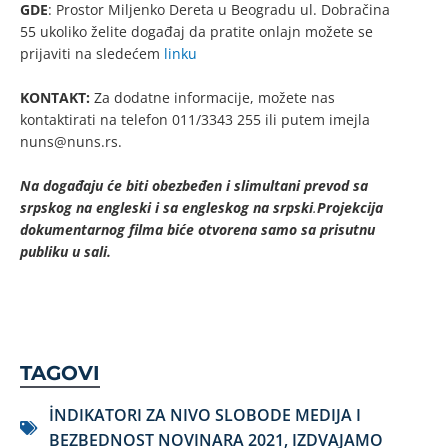
GDE
: Prostor Miljenko Dereta u Beogradu ul. Dobračina
55 ukoliko želite događaj da pratite onlajn možete se
prijaviti na sledećem
linku
KONTAKT:
Za dodatne informacije, možete nas
kontaktirati na telefon 011/3343 255 ili putem imejla
nuns@nuns.rs
.
Na događaju će biti obezbeđen i slimultani prevod sa
srpskog na engleski i sa engleskog na srpski
.
Projekcija
dokumentarnog filma biće otvorena samo sa prisutnu
publiku u sali.
TAGOVI
İNDIKATORI ZA NIVO SLOBODE MEDIJA I
BEZBEDNOST NOVINARA 2021
,
IZDVAJAMO