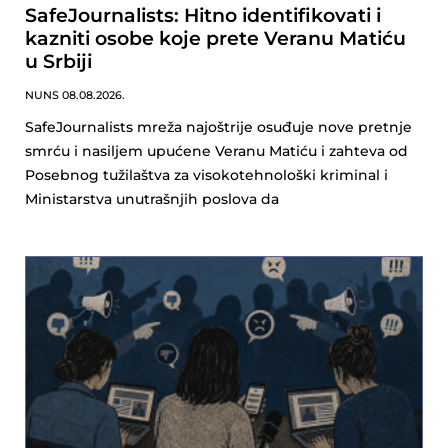
SafeJournalists: Hitno identifikovati i
kazniti osobe koje prete Veranu Matiću
u Srbiji
NUNS
08.08.2026.
SafeJournalists mreža najoštrije osuđuje nove pretnje
smrću i nasiljem upućene Veranu Matiću i zahteva od
Posebnog tužilaštva za visokotehnološki kriminal i
Ministarstva unutrašnjih poslova da