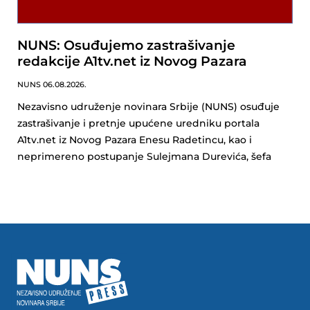
NUNS: Osuđujemo zastrašivanje
redakcije A1tv.net iz Novog Pazara
NUNS
06.08.2026.
Nezavisno udruženje novinara Srbije (NUNS) osuđuje
zastrašivanje i pretnje upućene uredniku portala
A1tv.net iz Novog Pazara Enesu Radetincu, kao i
neprimereno postupanje Sulejmana Durevića, šefa