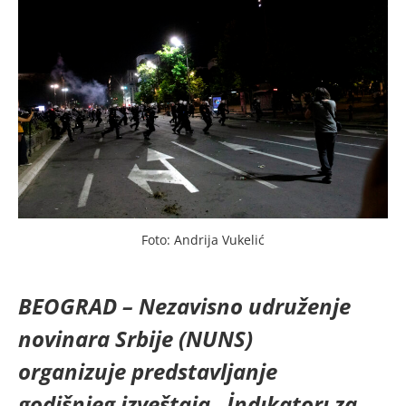
Foto: Andrija Vukelić
BEOGRAD – Nezavisno udruženje
novinara Srbije (NUNS)
organizuje predstavljanje
godišnjeg izveštaja „İndıkatorı za