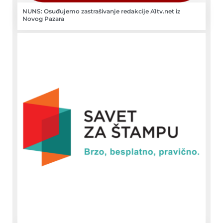
NUNS: Osuđujemo zastrašivanje redakcije A1tv.net iz
Novog Pazara