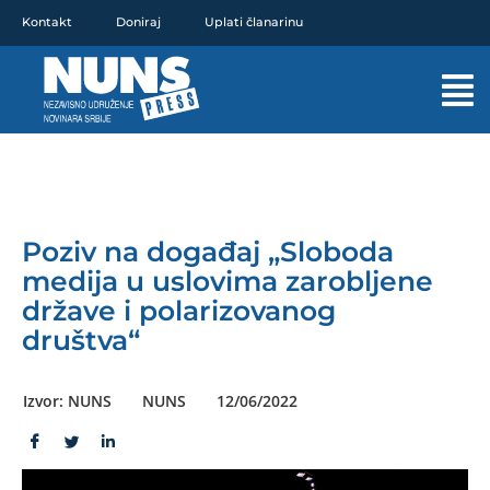
Pređi
Kontakt
Doniraj
Uplati članarinu
na
sadržaj
Mai
Men
Poziv na događaj „Sloboda
medija u uslovima zarobljene
države i polarizovanog
društva“
Izvor: NUNS
NUNS
12/06/2022