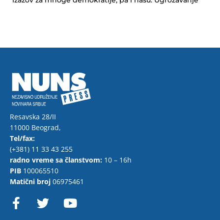
izazov za mnoge demokratije, pa i našu. Ugrožavanje
Resavska 28/II
11000 Beograd,
Tel/fax:
(+381) 11 33 43 255
radno vreme sa članstvom:
10 – 16h
PIB
100065510
Matični broj
06975461
F
T
Y
a
w
o
c
i
u