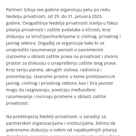
Partneri Srbija ove godine organizuju petu po redu
Nedelju privatnosti, od 29. do 31. januara 2025.
godine. Ovogodišnja Nedelja privatnosti stavlja u fokus
pitanja privatnosti i zaštite podataka o ličnosti, kroz
diskusiju sa stručnjacima/kinjama iz civilnog, privatnog i
javnog sektora. Događaj se organizuje kako bi se
unapredilo razumevanje javnosti o savremenim
izazovima u oblasti zaštite prava na privatnost i stvorio
prostor za diskusiju o unapređenju zaštite ovog prava.
Kroz seriju panela, okruglih stolova, radionica i
prezentacija, stvaramo prostor u kome predstavnici/e
javnog, civilnog i privatnog sektora, kao i šira javnost
mogu da razgovaraju, povećaju međusobno
razumevanje i iniciraju promene u oblasti zaštite
privatnosti.
Na predstojećoj Nedelji privatnosti, u saradnji sa
partnerskim organizacijama i institucijama, želimo da
pokrenemo diskusiju o nekim od najaktuelnijih pitanja