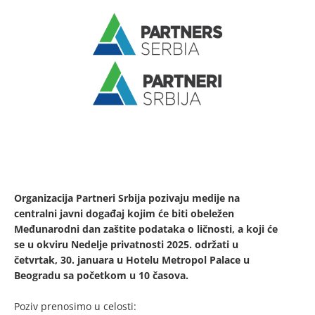
Organizacija Partneri Srbija pozivaju medije na
centralni javni događaj kojim će biti obeležen
Međunarodni dan zaštite podataka o ličnosti, a koji će
se u okviru Nedelje privatnosti 2025. održati u
četvrtak, 30. januara u Hotelu Metropol Palace u
Beogradu sa početkom u 10 časova.
Poziv prenosimo u celosti: