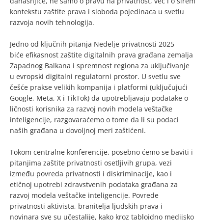
današnjice, ne samo o pravu na privatnost, već i o širem
kontekstu zaštite prava i sloboda pojedinaca u svetlu
razvoja novih tehnologija.
Jedno od ključnih pitanja Nedelje privatnosti 2025
biće efikasnost zaštite digitalnih prava građana zemalja
Zapadnog Balkana i spremnost regiona za uključivanje
u evropski digitalni regulatorni prostor. U svetlu sve
češće prakse velikih kompanija i platformi (uključujući
Google, Meta, X i TikTok) da upotrebljavaju podatake o
ličnosti korisnika za razvoj novih modela veštačke
inteligencije, razgovaraćemo o tome da li su podaci
naših građana u dovoljnoj meri zaštićeni.
Tokom centralne konferencije, posebno ćemo se baviti i
pitanjima zaštite privatnosti osetljivih grupa, vezi
između povreda privatnosti i diskriminacije, kao i
etičnoj upotrebi zdravstvenih podataka građana za
razvoj modela veštačke inteligencije. Povrede
privatnosti aktivista, branitelja ljudskih prava i
novinara sve su učestalije, kako kroz tabloidno medijsko