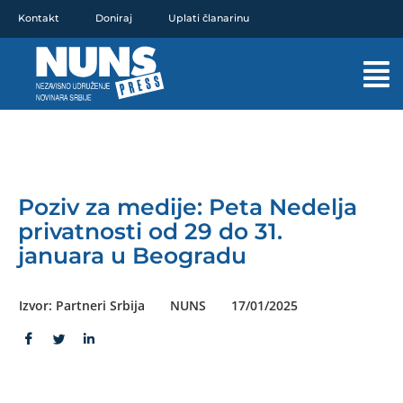
Pređi
Kontakt
Doniraj
Uplati članarinu
na
sadržaj
Mai
Men
Poziv za medije: Peta Nedelja
privatnosti od 29 do 31.
januara u Beogradu
Izvor: Partneri Srbija
NUNS
17/01/2025