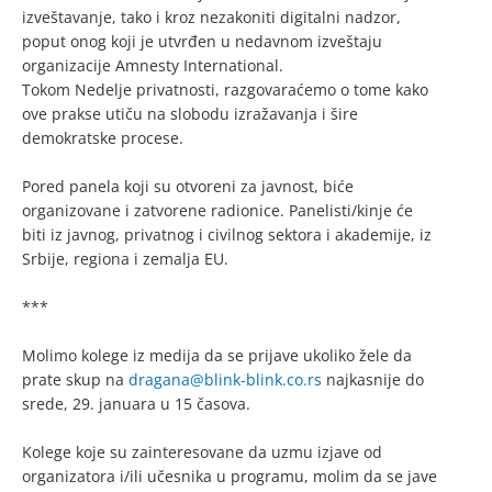
izveštavanje, tako i kroz nezakoniti digitalni nadzor,
poput onog koji je utvrđen u nedavnom izveštaju
organizacije Amnesty International.
Tokom Nedelje privatnosti, razgovaraćemo o tome kako
ove prakse utiču na slobodu izražavanja i šire
demokratske procese.
Pored panela koji su otvoreni za javnost, biće
organizovane i zatvorene radionice. Panelisti/kinje će
biti iz javnog, privatnog i civilnog sektora i akademije, iz
Srbije, regiona i zemalja EU.
***
Molimo kolege iz medija da se prijave ukoliko žele da
prate skup na
dragana@blink-blink.co.rs
najkasnije do
srede, 29. januara u 15 časova.
Kolege koje su zainteresovane da uzmu izjave od
organizatora i/ili učesnika u programu, molim da se jave