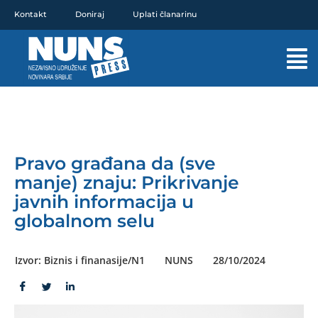
Pređi
Kontakt
Doniraj
Uplati članarinu
na
sadržaj
Mai
Men
Pravo građana da (sve
manje) znaju: Prikrivanje
javnih informacija u
globalnom selu
Izvor: Biznis i finanasije/N1
NUNS
28/10/2024