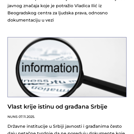
javnog značaja koje je potražio Vladica Ilić iz
Beogradskog centra za ljudska prava, odnosno
dokumentaciju u vezi
Vlast krije istinu od građana Srbije
NUNS
07.11.2025.
Državne institucije u Srbiji javnosti i građanima često
daju netačne tvrdnje da ne poseduju dokumente koje