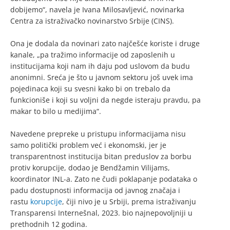
dobijemo“, navela je Ivana Milosavljević, novinarka
Centra za istraživačko novinarstvo Srbije (CINS).
Ona je dodala da novinari zato najčešće koriste i druge
kanale, „pa tražimo informacije od zaposlenih u
institucijama koji nam ih daju pod uslovom da budu
anonimni. Sreća je što u javnom sektoru još uvek ima
pojedinaca koji su svesni kako bi on trebalo da
funkcioniše i koji su voljni da negde isteraju pravdu, pa
makar to bilo u medijima“.
Navedene prepreke u pristupu informacijama nisu
samo politički problem već i ekonomski, jer je
transparentnost institucija bitan preduslov za borbu
protiv korupcije, dodao je Bendžamin Vilijams,
koordinator INL-a. Zato ne čudi poklapanje podataka o
padu dostupnosti informacija od javnog značaja i
rastu
korupcije
, čiji nivo je u Srbiji, prema istraživanju
Transparensi Internešnal, 2023. bio najnepovoljniji u
prethodnih 12 godina.