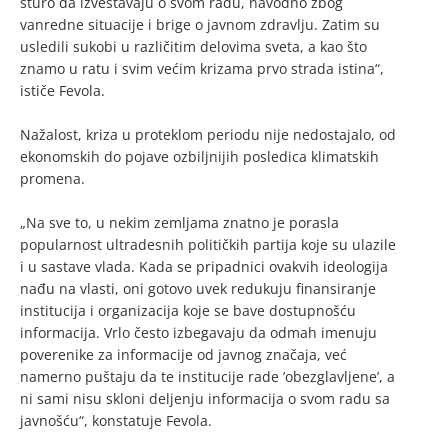
šturo da izveštavaju o svom radu, navodno zbog
vanredne situacije i brige o javnom zdravlju. Zatim su
usledili sukobi u različitim delovima sveta, a kao što
znamo u ratu i svim većim krizama prvo strada istina“,
ističe Fevola.
Nažalost, kriza u proteklom periodu nije nedostajalo, od
ekonomskih do pojave ozbiljnijih posledica klimatskih
promena.
„Na sve to, u nekim zemljama znatno je porasla
popularnost ultradesnih političkih partija koje su ulazile
i u sastave vlada. Kada se pripadnici ovakvih ideologija
nađu na vlasti, oni gotovo uvek redukuju finansiranje
institucija i organizacija koje se bave dostupnošću
informacija. Vrlo često izbegavaju da odmah imenuju
poverenike za informacije od javnog značaja, već
namerno puštaju da te institucije rade ’obezglavljene’, a
ni sami nisu skloni deljenju informacija o svom radu sa
javnošću“, konstatuje Fevola.