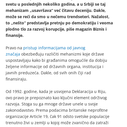
svetu u poslednjih nekoliko godina, a u Srbiji se taj
mehanizam „usavršava“ već čitavu deceniju. Dakle,
može se reći da smo u nečemu trendseteri. Nažalost,
to „nešto“ predstavlja pretnju po demokratiju i veoma
plodno tlo za razvoj korupcije, piše magazin Biznis i
finansije.
Pravo na
pristup informacijama od javnog
značaja
obezbeđuju različiti mehanizmi koje države
uspostavljaju kako bi građanima omogućile da dobiju
željene informacije od državnih organa, institucija i
javnih preduzeća. Dakle, od svih onih čiji rad
finansiraju.
Od 1992. godine, kada je usvojena Deklaracija u Riju,
ovo pravo je prepoznato kao ključni element održivog
razvoja. Stoga su ga mnoge države unele u svoje
zakonodavstvo. Prema podacima britanske neprofitne
organizacije Article 19, čak 91 odsto svetske populacije
trenutno živi u zemlji u kojoj može zvanično da zatraži