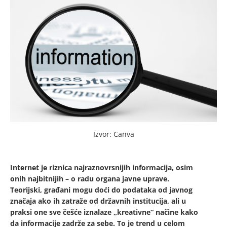
Izvor: Canva
Internet je riznica najraznovrsnijih informacija, osim
onih najbitnijih – o radu organa javne uprave.
Teorijski, građani mogu doći do podataka od javnog
značaja ako ih zatraže od državnih institucija, ali u
praksi one sve češće iznalaze „kreativne“ načine kako
da informacije zadrže za sebe. To je trend u celom