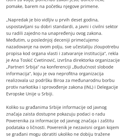
pomake, barem na početku njegove primene.
„Napredak je bio vidljiv u prvih deset godina,
uspostavljani su dobri standardi, a javni i civilni sektor
su radili zajedno na unapređenju ovog zakona.
Međutim, u poslednjoj deceniji primećujemo
nazadovanje na ovom polju, sve učestaliju zloupotrebu
propisa kod organa vlasti i zatvaranje institucija“, rekla
je Ana Toskić Cvetinović, izvršna direktorka organizacije
„Partneri Srbija“ na konferenciji „Budućnost slobode
informacija”, koju je ova neprofitna organizacija
realizovala uz podršku Biroa za međunarodnu borbu
protiv narkotika i sprovođenje zakona (INL) i Delegacije
Evropske Unije u Srbiji.
Koliko su građanima Srbije informacije od javnog
značaja zaista dostupne pokazuju podaci o radu
Poverenika za informacije od javnog značaja i zaštitu
podataka o ličnosti. Poverenik je nezavisni organ kojem
se građani mogu obratiti ukoliko ne dobiju tražene