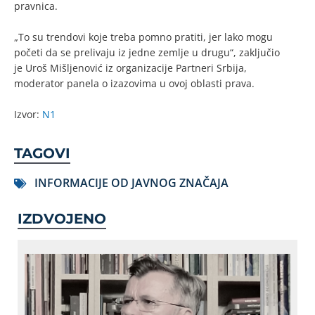
pravnica.
„To su trendovi koje treba pomno pratiti, jer lako mogu
početi da se prelivaju iz jedne zemlje u drugu“, zaključio
je Uroš Mišljenović iz organizacije Partneri Srbija,
moderator panela o izazovima u ovoj oblasti prava.
Izvor:
N1
TAGOVI
INFORMACIJE OD JAVNOG ZNAČAJA
IZDVOJENO