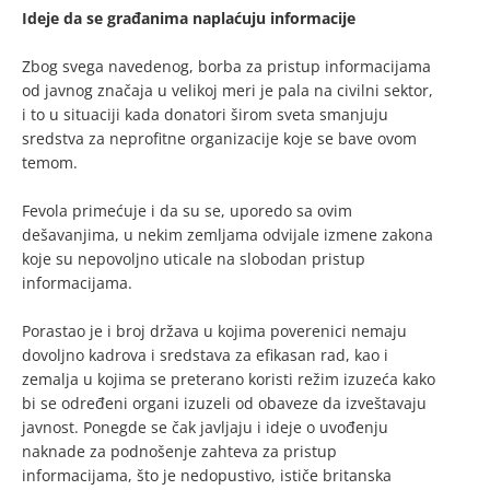
Ideje da se građanima naplaćuju informacije
Zbog svega navedenog, borba za pristup informacijama
od javnog značaja u velikoj meri je pala na civilni sektor,
i to u situaciji kada donatori širom sveta smanjuju
sredstva za neprofitne organizacije koje se bave ovom
temom.
Fevola primećuje i da su se, uporedo sa ovim
dešavanjima, u nekim zemljama odvijale izmene zakona
koje su nepovoljno uticale na slobodan pristup
informacijama.
Porastao je i broj država u kojima poverenici nemaju
dovoljno kadrova i sredstava za efikasan rad, kao i
zemalja u kojima se preterano koristi režim izuzeća kako
bi se određeni organi izuzeli od obaveze da izveštavaju
javnost. Ponegde se čak javljaju i ideje o uvođenju
naknade za podnošenje zahteva za pristup
informacijama, što je nedopustivo, ističe britanska