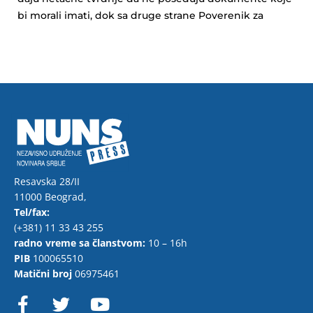
bi morali imati, dok sa druge strane Poverenik za
Resavska 28/II
11000 Beograd,
Tel/fax:
(+381) 11 33 43 255
radno vreme sa članstvom:
10 – 16h
PIB
100065510
Matični broj
06975461
F
T
Y
a
w
o