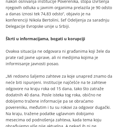
nakon osnivanja institucije Poverenika, stopa izvršenja
njegovih odluka u javnim organima prelazila je 90 odsto
a danas iznosi tek 74,83 odsto“, objavio je na
konferenciji Nikola Bertolini, šef Odeljenja za saradnju
Delegacije Evropske unije u Srbiji.
Škrti u informacijama, bogati u korupciji
Ovakva situacija ne odgovara ni građanima koji žele da
prate rad javne uprave, ali ni medijima kojima je
informisanje javnosti posao.
„Mi redovno šaljemo zahteve za koje unapred znamo da
neće biti ispunjeni. Institucije najčešće na te zahteve
odgovore na kraju roka od 15 dana, tako što zatraže
dodatnih 40 dana. Posle isteka tog roka, obično ne
dobijemo tražene informacije pa se obraćamo
povereniku, međutim i tu su rokovi za odgovor dugački.
Na kraju, tražene podatke uglavnom dobijamo
mesecima od podnošenja zahteva, kada tema koju
obrađujemo više nije aktuelna. A nekad ih ni ne