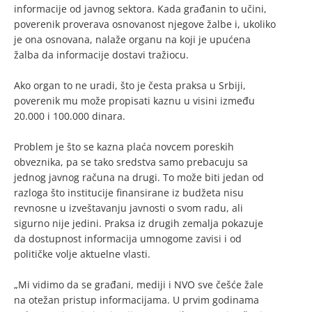
informacije od javnog sektora. Kada građanin to učini,
poverenik proverava osnovanost njegove žalbe i, ukoliko
je ona osnovana, nalaže organu na koji je upućena
žalba da informacije dostavi tražiocu.
Ako organ to ne uradi, što je česta praksa u Srbiji,
poverenik mu može propisati kaznu u visini između
20.000 i 100.000 dinara.
Problem je što se kazna plaća novcem poreskih
obveznika, pa se tako sredstva samo prebacuju sa
jednog javnog računa na drugi. To može biti jedan od
razloga što institucije finansirane iz budžeta nisu
revnosne u izveštavanju javnosti o svom radu, ali
sigurno nije jedini. Praksa iz drugih zemalja pokazuje
da dostupnost informacija umnogome zavisi i od
političke volje aktuelne vlasti.
„Mi vidimo da se građani, mediji i NVO sve češće žale
na otežan pristup informacijama. U prvim godinama