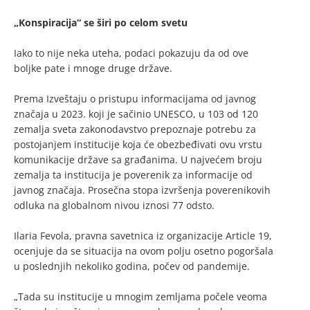
„Konspiracija“ se širi po celom svetu
Iako to nije neka uteha, podaci pokazuju da od ove
boljke pate i mnoge druge države.
Prema Izveštaju o pristupu informacijama od javnog
značaja u 2023. koji je sačinio UNESCO, u 103 od 120
zemalja sveta zakonodavstvo prepoznaje potrebu za
postojanjem institucije koja će obezbeđivati ovu vrstu
komunikacije države sa građanima. U najvećem broju
zemalja ta institucija je poverenik za informacije od
javnog značaja. Prosečna stopa izvršenja poverenikovih
odluka na globalnom nivou iznosi 77 odsto.
Ilaria Fevola, pravna savetnica iz organizacije Article 19,
ocenjuje da se situacija na ovom polju osetno pogoršala
u poslednjih nekoliko godina, počev od pandemije.
„Tada su institucije u mnogim zemljama počele veoma