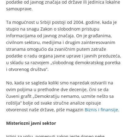
podatke od javnog značaja od države ili jedinica lokalne
samouprave.
Ta mogućnost u Srbiji postoji od 2004. godine, kada je
stupio na snagu Zakon o slobodnom pristupu
informacijama od javnog značaja. On je građanima,
civilnom sektoru, medijima i drugim zainteresovanim
stranama omogućio da zvaničnim putem zatraže
podatke o radu organa javne uprave i javnih preduzeća,
u skladu sa razvojem „slobodnog demokratskog poretka
i otvorenog društva“.
No, kada se sagleda koliki smo napredak ostvarili na
ovim poljima u prethodne dve decenije, čini se da
čuveni grafit „Demokratiju nemamo, uzmite nešto sa
roštilja“ bolje od svake stručne analize opisuje
otvorenost naše države, piše magazin
Biznis i finansije
.
Misteriozni javni sektor
Istini za volju, pomenuti zakon jeste doneo neke