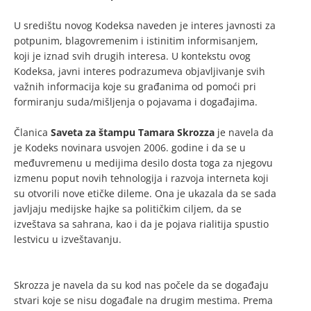
U središtu novog Kodeksa naveden je interes javnosti za
potpunim, blagovremenim i istinitim informisanjem,
koji je iznad svih drugih interesa. U kontekstu ovog
Kodeksa, javni interes podrazumeva objavljivanje svih
važnih informacija koje su građanima od pomoći pri
formiranju suda/mišljenja o pojavama i događajima.
Članica
Saveta za štampu Tamara Skrozza
je navela da
je Kodeks novinara usvojen 2006. godine i da se u
međuvremenu u medijima desilo dosta toga za njegovu
izmenu poput novih tehnologija i razvoja interneta koji
su otvorili nove etičke dileme. Ona je ukazala da se sada
javljaju medijske hajke sa političkim ciljem, da se
izveštava sa sahrana, kao i da je pojava rialitija spustio
lestvicu u izveštavanju.
Skrozza je navela da su kod nas počele da se događaju
stvari koje se nisu događale na drugim mestima. Prema