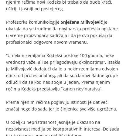
njenim rečima novi Kodeks bi trebalo da bude kraći,
oštriji i jasniji od postojećeg.
Profesorka komunikologije
Snježana Milivojević
je
ukazala da se trudimo da novinarska profesija opstane
u vreme proizvođača sadržaja i da je ovo pokušaj da
profesionalci odgovore novom vremenu.
“U nekim zemljama Kodeksi postoje 100 godina, neke
vrednosti važe, ali se prilagođavaju okolnostima”, istakla
je Milivojević dodajući da je u nekim zemljama odvojen
etički od profesionalnog, ali da su članovi Radne grupe
odlučili da se kod nas spoje u jedan. Prema njenim
rečima Kodeks predstavlja “kanon novinarstva”.
Prema njenim rečima poglavlju istinosti je dat veći
značaj nego do sada jer je činjenica sve više ugrožena.
U odeljku nepristrasnost jasnije je ukazano na
nezavisnost medija od koorporativnih interesa. Do sada
je ukazivano samo na politički interes.