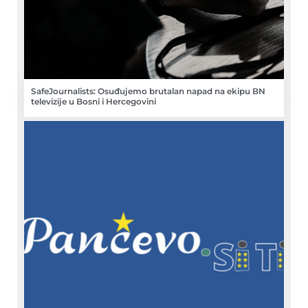
SafeJournalists: Osuđujemo brutalan napad na ekipu BN
televizije u Bosni i Hercegovini