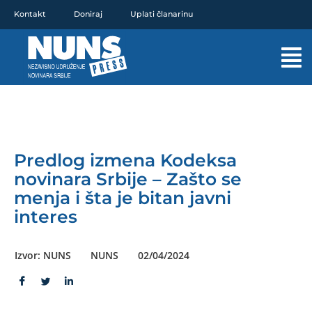
Pređi
Kontakt
Doniraj
Uplati članarinu
na
sadržaj
Mai
Men
Predlog izmena Kodeksa
novinara Srbije – Zašto se
menja i šta je bitan javni
interes
Izvor: NUNS
NUNS
02/04/2024