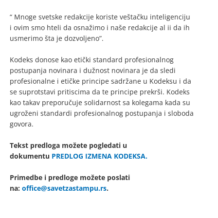
“ Mnoge svetske redakcije koriste veštačku inteligenciju
i ovim smo hteli da osnažimo i naše redakcije al ii da ih
usmerimo šta je dozvoljeno”.
Kodeks donose kao etički standard profesionalnog
postupanja novinara i dužnost novinara je da sledi
profesionalne i etičke principe sadržane u Kodeksu i da
se suprotstavi pritiscima da te principe prekrši. Kodeks
kao takav preporučuje solidarnost sa kolegama kada su
ugroženi standardi profesionalnog postupanja i sloboda
govora.
Tekst predloga možete pogledati u
dokumentu
PREDLOG IZMENA KODEKSA.
Primedbe i predloge možete poslati
na:
office@savetzastampu.rs
.