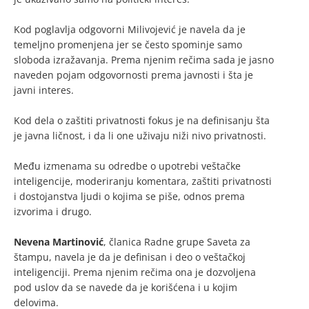
Kod poglavlja odgovorni Milivojević je navela da je
temeljno promenjena jer se često spominje samo
sloboda izražavanja. Prema njenim rečima sada je jasno
naveden pojam odgovornosti prema javnosti i šta je
javni interes.
Kod dela o zaštiti privatnosti fokus je na definisanju šta
je javna ličnost, i da li one uživaju niži nivo privatnosti.
Među izmenama su odredbe o upotrebi veštačke
inteligencije, moderiranju komentara, zaštiti privatnosti
i dostojanstva ljudi o kojima se piše, odnos prema
izvorima i drugo.
Nevena Martinović
, članica Radne grupe Saveta za
štampu, navela je da je definisan i deo o veštačkoj
inteligenciji. Prema njenim rečima ona je dozvoljena
pod uslov da se navede da je korišćena i u kojim
delovima.