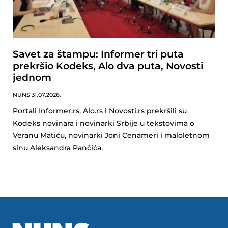
Savet za štampu: Informer tri puta
prekršio Kodeks, Alo dva puta, Novosti
jednom
NUNS
31.07.2026.
Portali Informer.rs, Alo.rs i Novosti.rs prekršili su
Kodeks novinara i novinarki Srbije u tekstovima o
Veranu Matiću, novinarki Joni Cenameri i maloletnom
sinu Aleksandra Pančića,