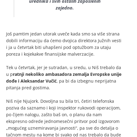
urednika i svih ostalih zaposlenih
zajedno.
Još pamtim jedan utorak uveče kada smo sa više strana
dobili informaciju da ćemo dvojica direktora Južnih vesti
i ja u četvrtak biti uhapšeni pod optužbom za utaju
poreza i kojekakve finansijske malverzacije.
Tek u četvrtak, jer je sutradan, u sredu, u Niš trebalo da
u p
ratnji nekoliko ambasadora zemalja Evropske unije
dođe i Aleksandar Vučić
, pa bi da izbegnu neprijatna
pitanja pred gostima.
Niš nije Njujork. Dovoljna su bila tri, četiri telefonska
poziva da saznamo i koji inspektor rukovodi operacijom,
po čijem nalogu, zašto baš on, o planu da nam
ekspresno odrede jednomesečni pritvor pod izgovorom
„mogućeg uznemiravanja javnosti“, pa sve do detalja o
tačnom mestu na kome bi svako od nas trebalo da bude