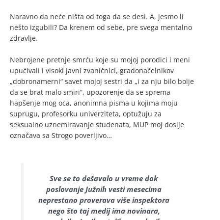
Naravno da neće ništa od toga da se desi. A, jesmo li
nešto izgubili? Da krenem od sebe, pre svega mentalno
zdravlje.
Nebrojene pretnje smrću koje su mojoj porodici i meni
upućivali i visoki javni zvaničnici, gradonačelnikov
„dobronamerni“ savet mojoj sestri da „i za nju bilo bolje
da se brat malo smiri“, upozorenje da se sprema
hapšenje mog oca, anonimna pisma u kojima moju
suprugu, profesorku univerziteta, optužuju za
seksualno uznemiravanje studenata, MUP moj dosije
označava sa Strogo poverljivo…
Sve se to dešavalo u vreme dok
poslovanje Južnih vesti mesecima
neprestano proverava više inspektora
nego što taj medij ima novinara,