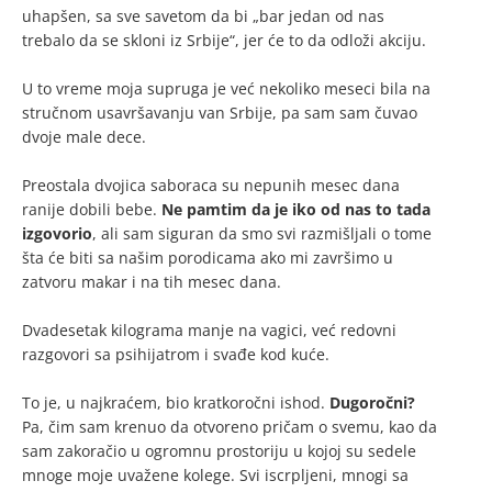
uhapšen, sa sve savetom da bi „bar jedan od nas
trebalo da se skloni iz Srbije“, jer će to da odloži akciju.
U to vreme moja supruga je već nekoliko meseci bila na
stručnom usavršavanju van Srbije, pa sam sam čuvao
dvoje male dece.
Preostala dvojica saboraca su nepunih mesec dana
ranije dobili bebe.
Ne pamtim da je iko od nas to tada
izgovorio
, ali sam siguran da smo svi razmišljali o tome
šta će biti sa našim porodicama ako mi završimo u
zatvoru makar i na tih mesec dana.
Dvadesetak kilograma manje na vagici, već redovni
razgovori sa psihijatrom i svađe kod kuće.
To je, u najkraćem, bio kratkoročni ishod.
Dugoročni?
Pa, čim sam krenuo da otvoreno pričam o svemu, kao da
sam zakoračio u ogromnu prostoriju u kojoj su sedele
mnoge moje uvažene kolege. Svi iscrpljeni, mnogi sa