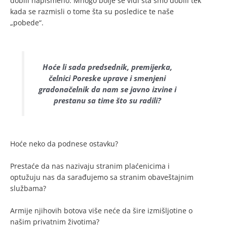
dobili napismeno. Mnogo bolje se vidi šta smo dobili tek
kada se razmisli o tome šta su posledice te naše
„pobede“.
Hoće li sada predsednik, premijerka,
čelnici Poreske uprave i smenjeni
gradonačelnik da nam se javno izvine i
prestanu sa time što su radili?
Hoće neko da podnese ostavku?
Prestaće da nas nazivaju stranim plaćenicima i
optužuju nas da sarađujemo sa stranim obaveštajnim
službama?
Armije njihovih botova više neće da šire izmišljotine o
našim privatnim životima?