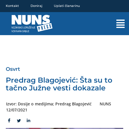
Pređi
Kontakt
Doniraj
Uplati članarinu
na
sadržaj
Mai
Men
Osvrt
Predrag Blagojević: Šta su to
tačno Južne vesti dokazale
Izvor: Dosije o medijima; Predrag Blagojević
NUNS
12/07/2021