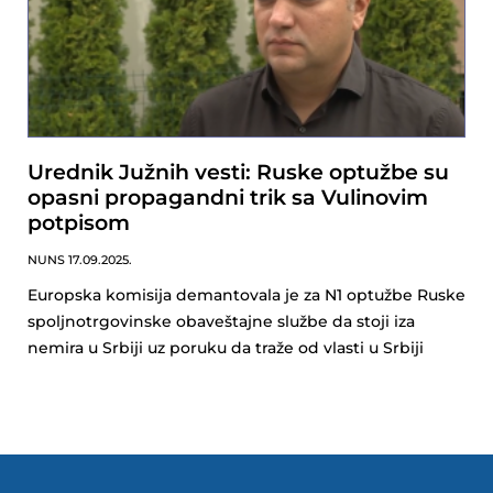
Urednik Južnih vesti: Ruske optužbe su
opasni propagandni trik sa Vulinovim
potpisom
NUNS
17.09.2025.
Europska komisija demantovala je za N1 optužbe Ruske
spoljnotrgovinske obaveštajne službe da stoji iza
nemira u Srbiji uz poruku da traže od vlasti u Srbiji