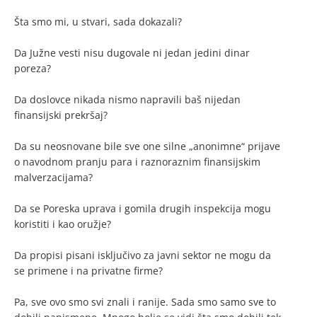
Šta smo mi, u stvari, sada dokazali?
Da Južne vesti nisu dugovale ni jedan jedini dinar
poreza?
Da doslovce nikada nismo napravili baš nijedan
finansijski prekršaj?
Da su neosnovane bile sve one silne „anonimne“ prijave
o navodnom pranju para i raznoraznim finansijskim
malverzacijama?
Da se Poreska uprava i gomila drugih inspekcija mogu
koristiti i kao oružje?
Da propisi pisani isključivo za javni sektor ne mogu da
se primene i na privatne firme?
Pa, sve ovo smo svi znali i ranije. Sada smo samo sve to