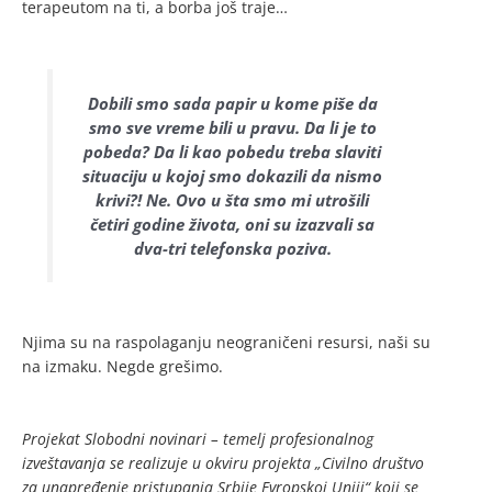
terapeutom na ti, a borba još traje…
Dobili smo sada papir u kome piše da
smo sve vreme bili u pravu. Da li je to
pobeda? Da li kao pobedu treba slaviti
situaciju u kojoj smo dokazili da nismo
krivi?! Ne. Ovo u šta smo mi utrošili
četiri godine života, oni su izazvali sa
dva-tri telefonska poziva.
Njima su na raspolaganju neograničeni resursi, naši su
na izmaku. Negde grešimo.
Projekat Slobodni novinari – temelj profesionalnog
izveštavanja se realizuje u okviru projekta „Civilno društvo
za unapređenje pristupanja Srbije Evropskoj Uniji“ koji se