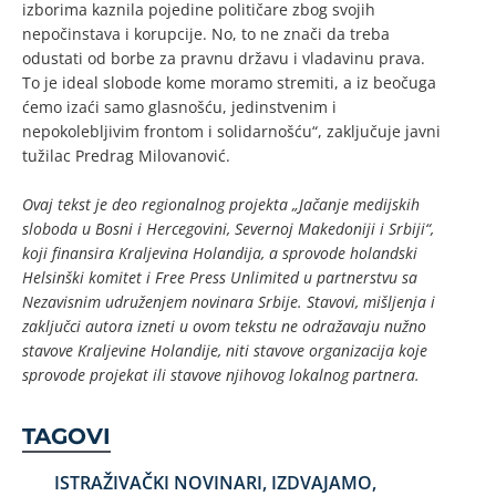
izborima kaznila pojedine političare zbog svojih
nepočinstava i korupcije. No, to ne znači da treba
odustati od borbe za pravnu državu i vladavinu prava.
To je ideal slobode kome moramo stremiti, a iz beočuga
ćemo izaći samo glasnošću, jedinstvenim i
nepokolebljivim frontom i solidarnošću“, zaključuje javni
tužilac Predrag Milovanović.
Ovaj tekst je deo regionalnog projekta „Jačanje medijskih
sloboda u Bosni i Hercegovini, Severnoj Makedoniji i Srbiji“,
koji finansira Kraljevina Holandija, a sprovode holandski
Helsinški komitet i Free Press Unlimited u partnerstvu sa
Nezavisnim udruženjem novinara Srbije. Stavovi, mišljenja i
zaključci autora izneti u ovom tekstu ne odražavaju nužno
stavove Kraljevine Holandije, niti stavove organizacija koje
sprovode projekat ili stavove njihovog lokalnog partnera.
TAGOVI
ISTRAŽIVAČKI NOVINARI
,
IZDVAJAMO
,