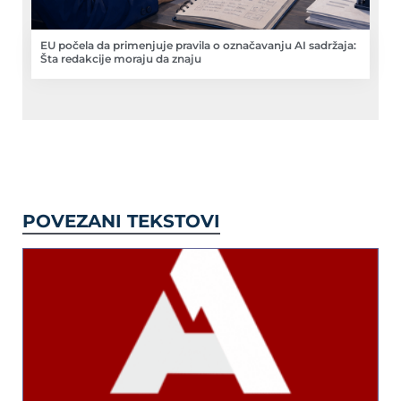
EU počela da primenjuje pravila o označavanju AI sadržaja:
Šta redakcije moraju da znaju
POVEZANI TEKSTOVI