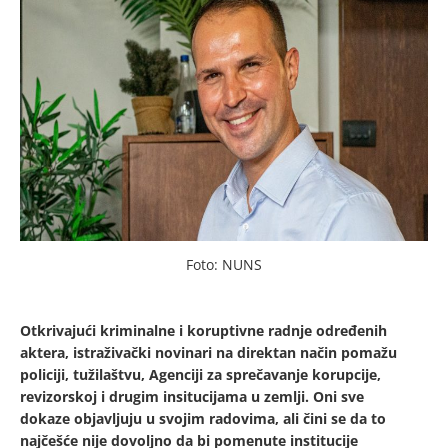
Foto: NUNS
Otkrivajući kriminalne i koruptivne radnje određenih
aktera, istraživački novinari na direktan način pomažu
policiji, tužilaštvu, Agenciji za sprečavanje korupcije,
revizorskoj i drugim insitucijama u zemlji. Oni sve
dokaze objavljuju u svojim radovima, ali čini se da to
najčešće nije dovoljno da bi pomenute institucije