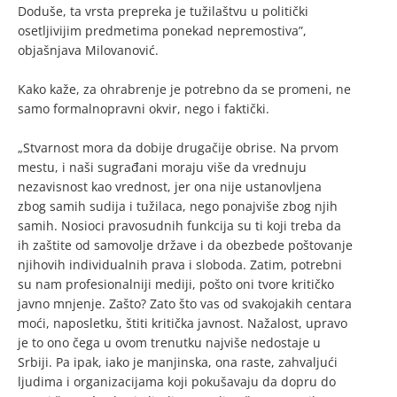
Doduše, ta vrsta prepreka je tužilaštvu u politički
osetljivijim predmetima ponekad nepremostiva”,
objašnjava Milovanović.
Kako kaže, za ohrabrenje je potrebno da se promeni, ne
samo formalnopravni okvir, nego i faktički.
„Stvarnost mora da dobije drugačije obrise. Na prvom
mestu, i naši sugrađani moraju više da vrednuju
nezavisnost kao vrednost, jer ona nije ustanovljena
zbog samih sudija i tužilaca, nego ponajviše zbog njih
samih. Nosioci pravosudnih funkcija su ti koji treba da
ih zaštite od samovolje države i da obezbede poštovanje
njihovih individualnih prava i sloboda. Zatim, potrebni
su nam profesionalniji mediji, pošto oni tvore kritičko
javno mnjenje. Zašto? Zato što vas od svakojakih centara
moći, naposletku, štiti kritička javnost. Nažalost, upravo
je to ono čega u ovom trenutku najviše nedostaje u
Srbiji. Pa ipak, iako je manjinska, ona raste, zahvaljući
ljudima i organizacijama koji pokušavaju da dopru do