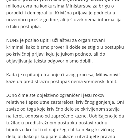
miliona evra na konkursima Ministarstva za brigu o
porodici i demografiju. Krivična prijava je podneta u
novembru prošle godine, ali još uvek nema informacija
o toku postupka.
NUNS je poslao upit Tužilaštvu za organizovani
kriminal, kako bismo proverili dokle se stiglo u postupku
po krivičnoj prijavi koju je Jukom podneo, ali do
objavljivanja teksta odgovor nismo dobili.
Kada je u pitanju trajanje čitavog procesa, Milovanović
kaže da predistražni postupak nema vremenski limit.
„Ono čime ste objektivno ograničeni jesu rokovi
relativne i apsolutne zastarelosti krivičnog gonjenja. Oni
zavise od toga koje krivično delo se okrivljenom stavlja
na teret, odnosno od zaprećene kazne. Uobičajeno je da
tužilac u predistražnom postupku postavi radnu
hipotezu krećući od najtežeg oblika nekog krivičnog
dela, ali kako prikupljate dokaze i utvrđujete pravno