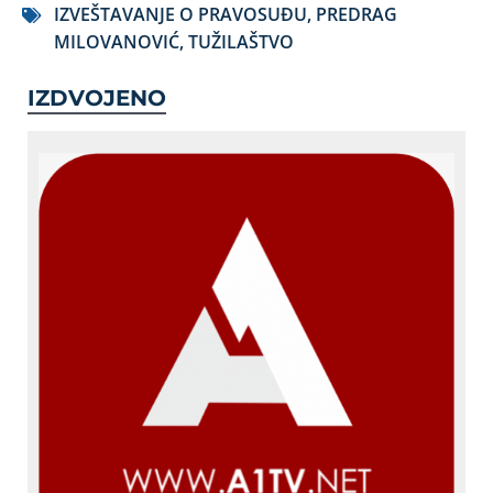
IZVEŠTAVANJE O PRAVOSUĐU
,
PREDRAG
MILOVANOVIĆ
,
TUŽILAŠTVO
IZDVOJENO