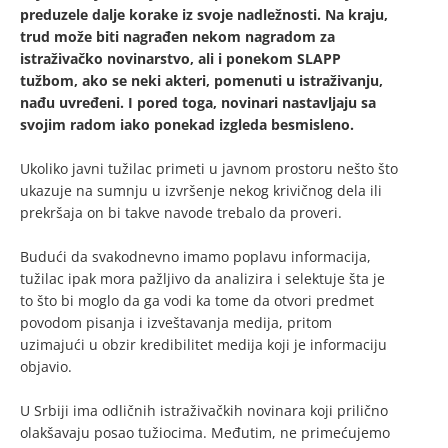
preduzele dalje korake iz svoje nadležnosti. Na kraju,
trud može biti nagrađen nekom nagradom za
istraživačko novinarstvo, ali i ponekom SLAPP
tužbom, ako se neki akteri, pomenuti u istraživanju,
nađu uvređeni. I pored toga, novinari nastavljaju sa
svojim radom iako ponekad izgleda besmisleno.
Ukoliko javni tužilac primeti u javnom prostoru nešto što
ukazuje na sumnju u izvršenje nekog krivičnog dela ili
prekršaja on bi takve navode trebalo da proveri.
Budući da svakodnevno imamo poplavu informacija,
tužilac ipak mora pažljivo da analizira i selektuje šta je
to što bi moglo da ga vodi ka tome da otvori predmet
povodom pisanja i izveštavanja medija, pritom
uzimajući u obzir kredibilitet medija koji je informaciju
objavio.
U Srbiji ima odličnih istraživačkih novinara koji prilično
olakšavaju posao tužiocima. Međutim, ne primećujemo