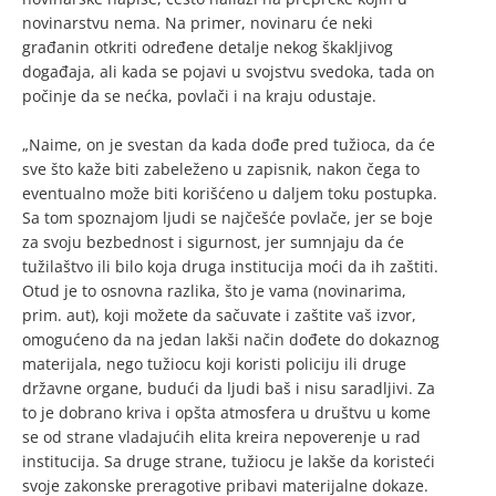
novinarstvu nema. Na primer, novinaru će neki
građanin otkriti određene detalje nekog škakljivog
događaja, ali kada se pojavi u svojstvu svedoka, tada on
počinje da se nećka, povlači i na kraju odustaje.
„Naime, on je svestan da kada dođe pred tužioca, da će
sve što kaže biti zabeleženo u zapisnik, nakon čega to
eventualno može biti korišćeno u daljem toku postupka.
Sa tom spoznajom ljudi se najčešće povlače, jer se boje
za svoju bezbednost i sigurnost, jer sumnjaju da će
tužilaštvo ili bilo koja druga institucija moći da ih zaštiti.
Otud je to osnovna razlika, što je vama (novinarima,
prim. aut), koji možete da sačuvate i zaštite vaš izvor,
omogućeno da na jedan lakši način dođete do dokaznog
materijala, nego tužiocu koji koristi policiju ili druge
državne organe, budući da ljudi baš i nisu saradljivi. Za
to je dobrano kriva i opšta atmosfera u društvu u kome
se od strane vladajućih elita kreira nepoverenje u rad
institucija. Sa druge strane, tužiocu je lakše da koristeći
svoje zakonske preragotive pribavi materijalne dokaze.