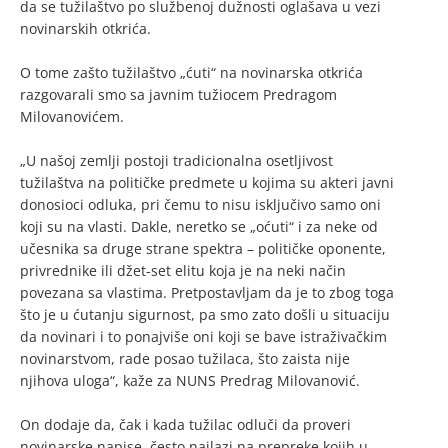
da se tužilaštvo po službenoj dužnosti oglašava u vezi
novinarskih otkrića.
O tome zašto tužilaštvo „ćuti“ na novinarska otkrića
razgovarali smo sa javnim tužiocem Predragom
Milovanovićem.
„U našoj zemlji postoji tradicionalna osetljivost
tužilaštva na političke predmete u kojima su akteri javni
donosioci odluka, pri čemu to nisu isključivo samo oni
koji su na vlasti. Dakle, neretko se „oćuti“ i za neke od
učesnika sa druge strane spektra – političke oponente,
privrednike ili džet-set elitu koja je na neki način
povezana sa vlastima. Pretpostavljam da je to zbog toga
što je u ćutanju sigurnost, pa smo zato došli u situaciju
da novinari i to ponajviše oni koji se bave istraživačkim
novinarstvom, rade posao tužilaca, što zaista nije
njihova uloga“, kaže za NUNS Predrag Milovanović.
On dodaje da, čak i kada tužilac odluči da proveri
novinarske napise, često nailazi na prepreke kojih u