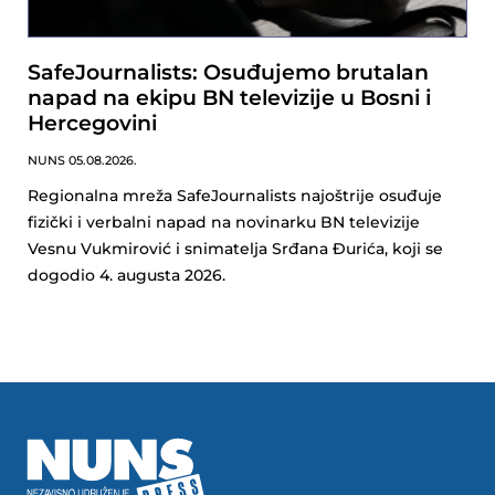
SafeJournalists: Osuđujemo brutalan
napad na ekipu BN televizije u Bosni i
Hercegovini
NUNS
05.08.2026.
Regionalna mreža SafeJournalists najoštrije osuđuje
fizički i verbalni napad na novinarku BN televizije
Vesnu Vukmirović i snimatelja Srđana Đurića, koji se
dogodio 4. augusta 2026.