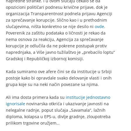
napredne stranke. I u ovom slučaju čekalo se da
opozicioni političari podnesu krivične prijave, dok je
organizacija Transparentnost podnela prijavu Agenciji
za sprečavanje korupcije. Slično kao i u prethodnim
slučajevima, ništa konkretno se nije desilo ni
ovde
.
Poverenik za zaštitu podataka o ličnosti je rekao da
nema osnova za reakciju, Agencija za sprečavanje
korupcije je odlučila da ne pokrene postupak protiv
naprednjaka, a Više javno tužilaštvo je „prebacilo loptu“
Gradskoj i Republičkoj izbornoj komisiji.
Kada sumiramo ove afere čini se da institucije u Srbiji
postoje kako bi opravdale svako delovanje vlasti i onih
grupa koje su na neki način povezane sa njima.
Ali ima dosta primera kada su
institucije jednostavno
ignorisale
novinarska otkrića i ukazivanje javnosti na
nelegalne radnje, poput slučaja „Savamala“, lažnih
diploma, kolapsa u EPS-u, divlje gradnje, zloupotreba
prilikom trgovine oružjem…