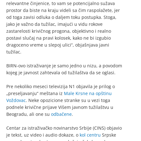
relevantne činjenice, to vam se potencijalno sužava
prostor da biste na kraju videli sa čim raspolažete, jer
od toga zavisi odluka o daljem toku postupka. Stoga,
jako je važno da tužilac, imajući u vidu rokove
zastarelosti krivičnog progona, objektivno i realno
postavi slučaj na pravi kolosek, kako ne bi izgubio
dragoceno vreme u slepoj ulici“, objašnjava javni
tužilac.
BIRN-ovo istraživanje je samo jedno u nizu, a povodom
kojeg je javnost zahtevala od tužilaštva da se oglasi.
Pre nekoliko meseci televizija N1 objavila je prilog o
„preseljavanju“ meštana iz
Male Krsne na opštinu
Voždovac
. Neke opozicione stranke su u vezi toga
podnele krivične prijave Višem javnom tužilaštvu u
Beogradu, ali one su
odbačene
.
Centar za istraživačko novinarstvo Srbije (CINS) objavio
je tekst, uz video i audio dokaze, o
kol centru
Srpske