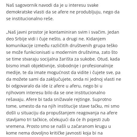
Naš sagovornik navodi da je u interesu svake
demokratske vlasti da se afere ne produbljuju, nego da
se institucionalno reše.
„Naš javni prostor je kontaminiran svim i svačim. Jedan
deo Srbije vidi i čuje nešto, a drugi ne. Kidanjem
komunikacije između različitih društvenih grupa teško
se može funkcionisati u modernim društvima, zato što
se time stvaraju socijalna žarišta za sukobe. Otud, kada
bismo imali objektivnije, slobodnije i profesionalnije
medije, te da imate mogućnost da vidite i čujete sve, pa
da možete sami da zaključujete, onda ni jednoj vlasti ne
bi odgovaralo da ide iz afere u aferu, nego bi u
njihovom interesu bilo da se one institucionalno
rešavaju. Afere bi tada snižavale rejtinge. Suprotno
tome, umesto da na njih institucije stave tačku, mi smo
došli u situaciju da propuštanjem reagovanja na afere
stavljamo tri tačkice, očekujući da će ih pojesti zub
vremena. Prosto smo se našli u začaranom krugu u
kome nema dovoljno kritičke javnosti koja bi na