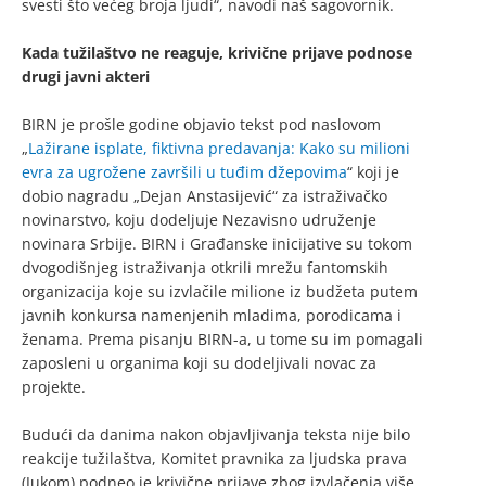
svesti što većeg broja ljudi“, navodi naš sagovornik.
Kada tužilaštvo ne reaguje, krivične prijave podnose
drugi javni akteri
BIRN je prošle godine objavio tekst pod naslovom
„
Lažirane isplate, fiktivna predavanja: Kako su milioni
evra za ugrožene završili u tuđim džepovima
“ koji je
dobio nagradu „Dejan Anstasijević“ za istraživačko
novinarstvo, koju dodeljuje Nezavisno udruženje
novinara Srbije. BIRN i Građanske inicijative su tokom
dvogodišnjeg istraživanja otkrili mrežu fantomskih
organizacija koje su izvlačile milione iz budžeta putem
javnih konkursa namenjenih mladima, porodicama i
ženama. Prema pisanju BIRN-a, u tome su im pomagali
zaposleni u organima koji su dodeljivali novac za
projekte.
Budući da danima nakon objavljivanja teksta nije bilo
reakcije tužilaštva, Komitet pravnika za ljudska prava
(Jukom) podneo je krivične prijave zbog izvlačenja
više