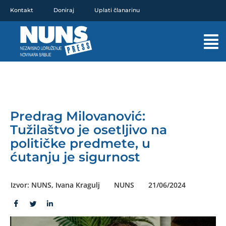
Pređi
Kontakt
Doniraj
Uplati članarinu
na
sadržaj
Mai
Men
Predrag Milovanović:
Tužilaštvo je osetljivo na
političke predmete, u
ćutanju je sigurnost
Izvor: NUNS, Ivana Kragulj
NUNS
21/06/2024