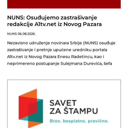
NUNS: Osuđujemo zastrašivanje
redakcije A1tv.net iz Novog Pazara
NUNS
06.08.2026.
Nezavisno udruženje novinara Srbije (NUNS) osuđuje
zastrašivanje i pretnje upućene uredniku portala
A1tv.net iz Novog Pazara Enesu Radetincu, kao i
neprimereno postupanje Sulejmana Durevića, šefa