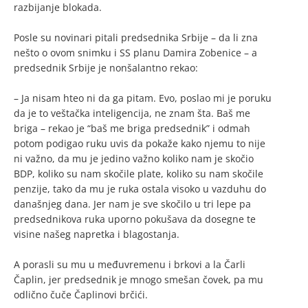
razbijanje blokada.
Posle su novinari pitali predsednika Srbije – da li zna
nešto o ovom snimku i SS planu Damira Zobenice – a
predsednik Srbije je nonšalantno rekao:
– Ja nisam hteo ni da ga pitam. Evo, poslao mi je poruku
da je to veštačka inteligencija, ne znam šta. Baš me
briga – rekao je “baš me briga predsednik” i odmah
potom podigao ruku uvis da pokaže kako njemu to nije
ni važno, da mu je jedino važno koliko nam je skočio
BDP, koliko su nam skočile plate, koliko su nam skočile
penzije, tako da mu je ruka ostala visoko u vazduhu do
današnjeg dana. Jer nam je sve skočilo u tri lepe pa
predsednikova ruka uporno pokušava da dosegne te
visine našeg napretka i blagostanja.
A porasli su mu u međuvremenu i brkovi a la Čarli
Čaplin, jer predsednik je mnogo smešan čovek, pa mu
odlično čuče Čaplinovi brčići.