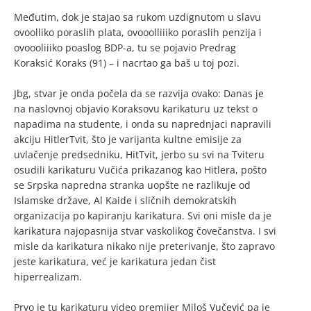
Međutim, dok je stajao sa rukom uzdignutom u slavu
ovoolliko poraslih plata, ovooolliiiko poraslih penzija i
ovoooliiiko poaslog BDP-a, tu se pojavio Predrag
Koraksić Koraks (91) – i nacrtao ga baš u toj pozi.
Jbg, stvar je onda počela da se razvija ovako: Danas je
na naslovnoj objavio Koraksovu karikaturu uz tekst o
napadima na studente, i onda su naprednjaci napravili
akciju HitlerTvit, što je varijanta kultne emisije za
uvlačenje predsedniku, HitTvit, jerbo su svi na Tviteru
osudili karikaturu Vučića prikazanog kao Hitlera, pošto
se Srpska napredna stranka uopšte ne razlikuje od
Islamske države, Al Kaide i sličnih demokratskih
organizacija po kapiranju karikatura. Svi oni misle da je
karikatura najopasnija stvar vaskolikog čovečanstva. I svi
misle da karikatura nikako nije preterivanje, što zapravo
jeste karikatura, već je karikatura jedan čist
hiperrealizam.
Prvo je tu karikaturu video premijer Miloš Vučević pa je