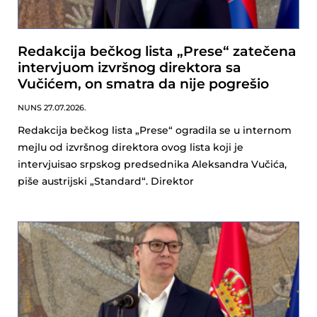
Redakcija bečkog lista „Prese“ zatečena
intervjuom izvršnog direktora sa
Vučićem, on smatra da nije pogrešio
NUNS
27.07.2026.
Redakcija bečkog lista „Prese“ ogradila se u internom
mejlu od izvršnog direktora ovog lista koji je
intervjuisao srpskog predsednika Aleksandra Vučića,
piše austrijski „Standard“. Direktor