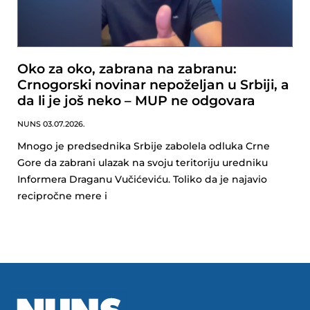
Oko za oko, zabrana na zabranu:
Crnogorski novinar nepoželjan u Srbiji, a
da li je još neko – MUP ne odgovara
NUNS
03.07.2026.
Mnogo je predsednika Srbije zabolela odluka Crne
Gore da zabrani ulazak na svoju teritoriju uredniku
Informera Draganu Vučićeviću. Toliko da je najavio
recipročne mere i