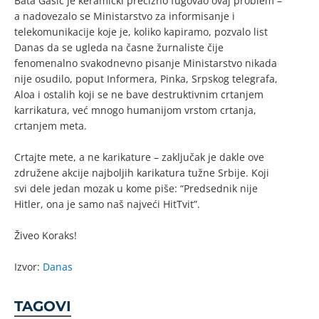
Bata Gašić je keramički precizno fugovao ovaj problem –
a nadovezalo se Ministarstvo za informisanje i
telekomunikacije koje je, koliko kapiramo, pozvalo list
Danas da se ugleda na časne žurnaliste čije
fenomenalno svakodnevno pisanje Ministarstvo nikada
nije osudilo, poput Informera, Pinka, Srpskog telegrafa,
Aloa i ostalih koji se ne bave destruktivnim crtanjem
karrikatura, već mnogo humanijom vrstom crtanja,
crtanjem meta.
Crtajte mete, a ne karikature – zaključak je dakle ove
združene akcije najboljih karikatura tužne Srbije. Koji
svi dele jedan mozak u kome piše: “Predsednik nije
Hitler, ona je samo naš najveći HitTvit”.
Živeo Koraks!
Izvor:
Danas
TAGOVI