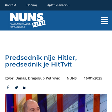
Pređi
Kontakt
Doniraj
Uplati članarinu
na
sadržaj
Mai
Men
Predsednik nije Hitler,
predsednik je HitTvit
Izvor: Danas, Dragoljub Petrović
NUNS
16/01/2025