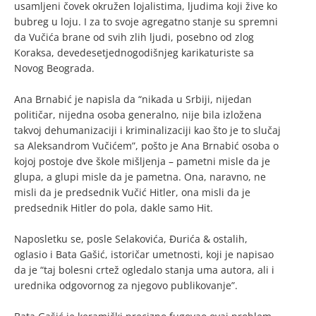
usamljeni čovek okružen lojalistima, ljudima koji žive ko
bubreg u loju. I za to svoje agregatno stanje su spremni
da Vučića brane od svih zlih ljudi, posebno od zlog
Koraksa, devedesetjednogodišnjeg karikaturiste sa
Novog Beograda.
Ana Brnabić je napisla da “nikada u Srbiji, nijedan
političar, nijedna osoba generalno, nije bila izložena
takvoj dehumanizaciji i kriminalizaciji kao što je to slučaj
sa Aleksandrom Vučićem”, pošto je Ana Brnabić osoba o
kojoj postoje dve škole mišljenja – pametni misle da je
glupa, a glupi misle da je pametna. Ona, naravno, ne
misli da je predsednik Vučić Hitler, ona misli da je
predsednik Hitler do pola, dakle samo Hit.
Naposletku se, posle Selakovića, Đurića & ostalih,
oglasio i Bata Gašić, istoričar umetnosti, koji je napisao
da je “taj bolesni crtež ogledalo stanja uma autora, ali i
urednika odgovornog za njegovo publikovanje”.