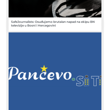
SafeJournalists: Osuđujemo brutalan napad na ekipu BN
televizije u Bosni i Hercegovini