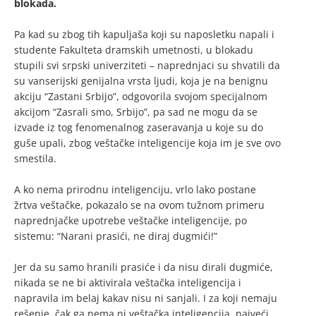
blokada.
Pa kad su zbog tih kapuljaša koji su naposletku napali i
studente Fakulteta dramskih umetnosti, u blokadu
stupili svi srpski univerziteti – naprednjaci su shvatili da
su vanserijski genijalna vrsta ljudi, koja je na benignu
akciju “Zastani Srbijo”, odgovorila svojom specijalnom
akcijom “Zasrali smo, Srbijo”, pa sad ne mogu da se
izvade iz tog fenomenalnog zaseravanja u koje su do
guše upali, zbog veštačke inteligencije koja im je sve ovo
smestila.
A ko nema prirodnu inteligenciju, vrlo lako postane
žrtva veštačke, pokazalo se na ovom tužnom primeru
naprednjačke upotrebe veštačke inteligencije, po
sistemu: “Narani prasići, ne diraj dugmići!”
Jer da su samo hranili prasiće i da nisu dirali dugmiće,
nikada se ne bi aktivirala veštačka inteligencija i
napravila im belaj kakav nisu ni sanjali. I za koji nemaju
rešenje, čak ga nema ni veštačka inteligencija, najveći