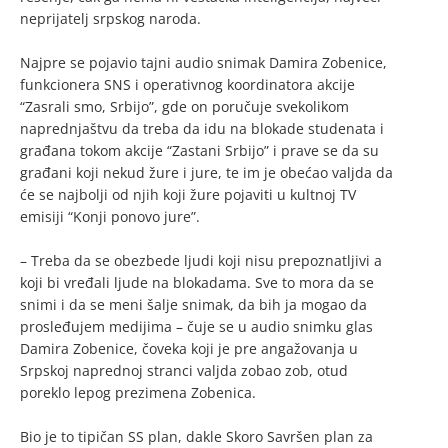
neprijatelj srpskog naroda.
Najpre se pojavio tajni audio snimak Damira Zobenice,
funkcionera SNS i operativnog koordinatora akcije
“Zasrali smo, Srbijo”, gde on poručuje svekolikom
naprednjaštvu da treba da idu na blokade studenata i
građana tokom akcije “Zastani Srbijo” i prave se da su
građani koji nekud žure i jure, te im je obećao valjda da
će se najbolji od njih koji žure pojaviti u kultnoj TV
emisiji “Konji ponovo jure”.
– Treba da se obezbede ljudi koji nisu prepoznatljivi a
koji bi vređali ljude na blokadama. Sve to mora da se
snimi i da se meni šalje snimak, da bih ja mogao da
prosleđujem medijima – čuje se u audio snimku glas
Damira Zobenice, čoveka koji je pre angažovanja u
Srpskoj naprednoj stranci valjda zobao zob, otud
poreklo lepog prezimena Zobenica.
Bio je to tipičan SS plan, dakle Skoro Savršen plan za