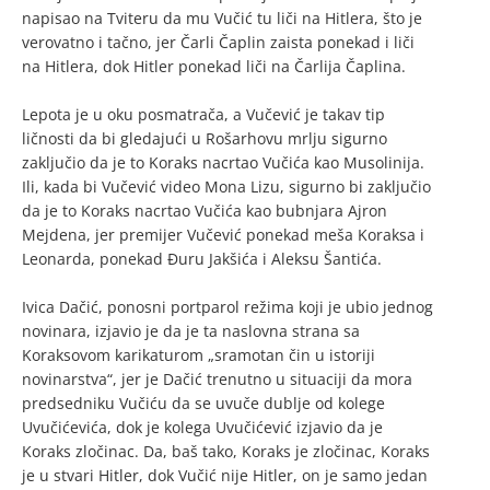
napisao na Tviteru da mu Vučić tu liči na Hitlera, što je
verovatno i tačno, jer Čarli Čaplin zaista ponekad i liči
na Hitlera, dok Hitler ponekad liči na Čarlija Čaplina.
Lepota je u oku posmatrača, a Vučević je takav tip
ličnosti da bi gledajući u Rošarhovu mrlju sigurno
zaključio da je to Koraks nacrtao Vučića kao Musolinija.
Ili, kada bi Vučević video Mona Lizu, sigurno bi zaključio
da je to Koraks nacrtao Vučića kao bubnjara Ajron
Mejdena, jer premijer Vučević ponekad meša Koraksa i
Leonarda, ponekad Đuru Jakšića i Aleksu Šantića.
Ivica Dačić, ponosni portparol režima koji je ubio jednog
novinara, izjavio je da je ta naslovna strana sa
Koraksovom karikaturom „sramotan čin u istoriji
novinarstva“, jer je Dačić trenutno u situaciji da mora
predsedniku Vučiću da se uvuče dublje od kolege
Uvučićevića, dok je kolega Uvučićević izjavio da je
Koraks zločinac. Da, baš tako, Koraks je zločinac, Koraks
je u stvari Hitler, dok Vučić nije Hitler, on je samo jedan