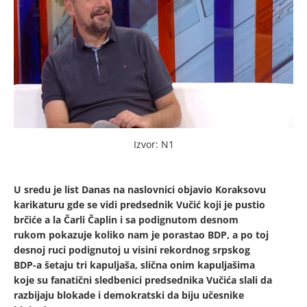
Izvor: N1
U sredu je list Danas na naslovnici objavio Koraksovu
karikaturu gde se vidi predsednik Vučić koji je pustio
brčiće a la Čarli Čaplin i sa podignutom desnom
rukom pokazuje koliko nam je porastao BDP, a po toj
desnoj ruci podignutoj u visini rekordnog srpskog
BDP-a šetaju tri kapuljaša, slična onim kapuljašima
koje su fanatični sledbenici predsednika Vučića slali da
razbijaju blokade i demokratski da biju učesnike