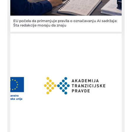
EU počela da primenjuje pravila o označavanju AI sadržaja:
Šta redakcije moraju da znaju