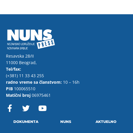
Resavska 28/II
11000 Beograd,
Tel/fax:
(+381) 11 33 43 255
radno vreme sa članstvom:
10 – 16h
PIB
100065510
Matični broj
06975461
F
T
Y
a
w
o
c
i
u
e
t
t
DOKUMENTA
NUNS
AKTUELNO
b
t
u