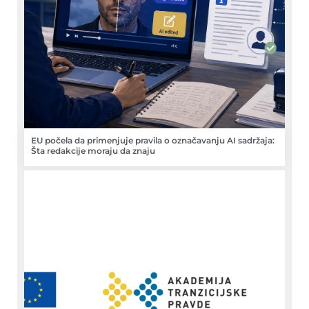
EU počela da primenjuje pravila o označavanju AI sadržaja:
Šta redakcije moraju da znaju