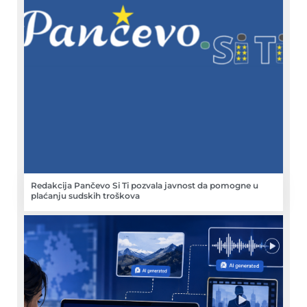
Redakcija Pančevo Si Ti pozvala javnost da pomogne u
plaćanju sudskih troškova