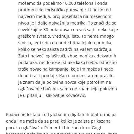
možemo da podelimo 10.000 telefona i onda
pratimo celo korisničko putovanje. U nekim od
najvećih medija, broj posetilaca na mesečnom
nivou je i dalje najvažnija metrika. To znači da se
čovek koji je 30 puta došao na vaš sajt i neko ko je
greškom svratio, vrednuju isto. To nema mnogo
smisla, jer treba da bude bitna lojalna publika,
koliko se neko zaista zadrži na vašem sadržaju.
Zato i najveći oglašivači, zbog manjka adekvatnih
podataka, ne donose odluke kako treba, odnosno
troše novac na kampanje, koje im možda i neće
doneti rast prodaje. Kao u onom starom pravilu:
ja znam da je polovina novca koje potrošim na
oglašavanje bačena, samo ne znam koja polovina
je u pitanju – slikovit je Kovačević.
Podaci nedostaju i od globalnih digitalnih platformi, pa
onda i ne može da se prati koliko je zaista prikazana
poruka oglašivača. Primer bi bio kada kroz Gugl