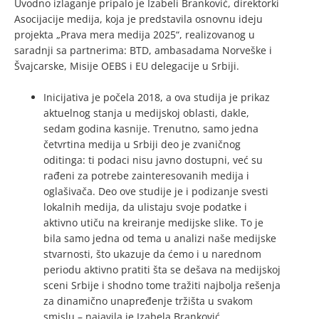
Uvodno izlaganje pripalo je Izabeli Branković, direktorki
Asocijacije medija, koja je predstavila osnovnu ideju
projekta „Prava mera medija 2025“, realizovanog u
saradnji sa partnerima: BTD, ambasadama Norveške i
Švajcarske, Misije OEBS i EU delegacije u Srbiji.
Inicijativa je počela 2018, a ova studija je prikaz
aktuelnog stanja u medijskoj oblasti, dakle,
sedam godina kasnije. Trenutno, samo jedna
četvrtina medija u Srbiji deo je zvaničnog
oditinga: ti podaci nisu javno dostupni, već su
rađeni za potrebe zainteresovanih medija i
oglašivača. Deo ove studije je i podizanje svesti
lokalnih medija, da ulistaju svoje podatke i
aktivno utiču na kreiranje medijske slike. To je
bila samo jedna od tema u analizi naše medijske
stvarnosti, što ukazuje da ćemo i u narednom
periodu aktivno pratiti šta se dešava na medijskoj
sceni Srbije i shodno tome tražiti najbolja rešenja
za dinamično unapređenje tržišta u svakom
smislu – najavila je Izabela Branković.