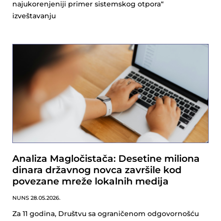
najukorenjeniji primer sistemskog otpora“
izveštavanju
Analiza Magločistača: Desetine miliona
dinara državnog novca završile kod
povezane mreže lokalnih medija
NUNS
28.05.2026.
Za 11 godina, Društvu sa ograničenom odgovornošću