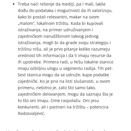
Treba naći rešenje da mediji, pa i mali, lakše
dođu do podataka i mogućnosti da ih valorizuju,
kako bi postali relevantni, makar na svom
„malom”, lokalnom tržištu. Kada bi kupovali
istraživanja, na primer udruživanjem i
zajedničkom narudžbinom takvog jednog
istraživanja, mogli bi da grade svoju strategiju i
tržišnu nišu, ali je prvo pitanje koliko razumeju
vrednost tih informacija i da li imaju resurse da
ih upotrebe. Primera radi, u Nišu lokalne stanice
imaju ozbiljnu ulogu u segmentu radija. Tih pet-
šest stanica mogu da se udruže, kupe podatke
zajednički. Ko je prvi na listi slušanosti, u ovom
primeru, nebitno je, zato što samo tako,
zajedničkim delovanjem, mogu da saznaju šta je
to što oni imaju, čime raspolažu. Oni jesu
konkurenti, ali i partneri na tržištu – potencira
Radosvaljević.