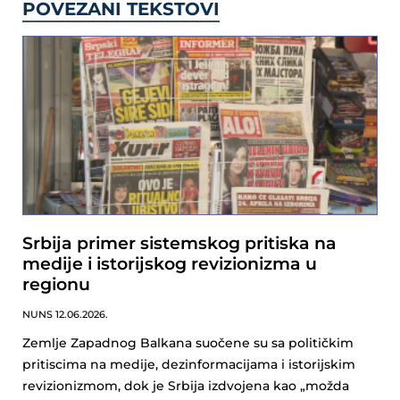
POVEZANI TEKSTOVI
Srbija primer sistemskog pritiska na
medije i istorijskog revizionizma u
regionu
NUNS
12.06.2026.
Zemlje Zapadnog Balkana suočene su sa političkim
pritiscima na medije, dezinformacijama i istorijskim
revizionizmom, dok je Srbija izdvojena kao „možda