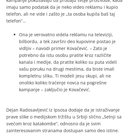
kampanje pokušavaju da prodaju svoje proizvode, kada
imaju samo podatak da je neko video reklamu i kupio
telefon, ali ne vide i zašto je „ta osoba kupila baš taj
telefon“…
Ona je verovatno videla reklamu na televiziji,
bilbordu, a tek završni deo kupovine postao je
vidljiv – navodi primer Kovačević. – Zato je
potrebno da istu osobu pratite kroz različite
kanala i medije, da pratite koliko su puta videli
vašu poruku na drugi mestima, da biste imali
kompletnu sliku. Ti modeli jesu skupi, ali ne
onoliko koliko traćenje novca na pogrešne
kampanje – zaključio je Kovačević.
Dejan Radosavljević iz Ipsosa dodaje da je istraživanje
prave slike o medijskom tržištu u Srbiji slično „šetnji sa
svećom kroz katakombe“, odnosno da je svim
zainteresovanim stranama dostupan samo deo istine.