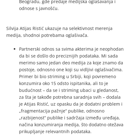
Beogradu, gde predaje medijska oglašavanja i
odnose s javnošću.
Silvija Atijas Ristić ukazuje na selektivnost merenja
medija, shodnoi potrebama oglašivača.
Partnerski odnos sa svima akterima je neophodan
da bi se došlo do preciznijih podataka. Mi sada
merimo samo jedan deo medija za koje znamo da
postoje, odnosno one koji su vidljivi oglašivačima.
Primer bi bio striming u Srbiji, koji povremeno
konzumira oko 15 odsto ispitanika, ali to je
budućnost – da se i striming ubaci u gledanost,
za šta je takođe potrebna saradnja svih – dodala
je Atijas Ristić, uz opasku da je dodatni problem i
„fragmentacija pažnje“ publike, odnosno
„razbijenost“ publike i sadržaja između uređaja,
načina konzumiranja medija, što dodatno otežava
prikupljanje relevantnih podataka.