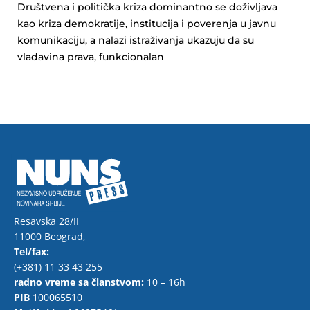
Društvena i politička kriza dominantno se doživljava
kao kriza demokratije, institucija i poverenja u javnu
komunikaciju, a nalazi istraživanja ukazuju da su
vladavina prava, funkcionalan
Resavska 28/II
11000 Beograd,
Tel/fax:
(+381) 11 33 43 255
radno vreme sa članstvom:
10 – 16h
PIB
100065510