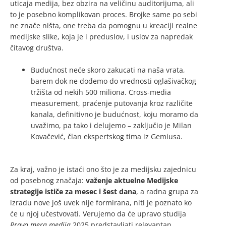
uticaja medija, bez obzira na veličinu auditorijuma, ali
to je posebno komplikovan proces. Brojke same po sebi
ne znače ništa, one treba da pomognu u kreaciji realne
medijske slike, koja je i preduslov, i uslov za napredak
čitavog društva.
Budućnost neće skoro zakucati na naša vrata,
barem dok ne dođemo do vrednosti oglašivačkog
tržišta od nekih 500 miliona. Cross-media
measurement, praćenje putovanja kroz različite
kanala, definitivno je budućnost, koju moramo da
uvažimo, pa tako i delujemo – zaključio je Milan
Kovačević, član ekspertskog tima iz Gemiusa.
Za kraj, važno je istaći ono što je za medijsku zajednicu
od posebnog značaja:
važenje aktuelne Medijske
strategije ističe za mesec i šest dana
, a radna grupa za
izradu nove još uvek nije formirana, niti je poznato ko
će u njoj učestvovati. Verujemo da će upravo studija
Prava mera medija
2025 predstavljati relevantan