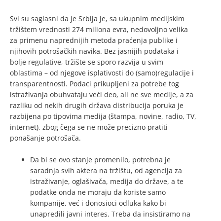
Svi su saglasni da je Srbija je, sa ukupnim medijskim
tržištem vrednosti 274 miliona evra, nedovoljno velika
za primenu naprednijih metoda praćenja publike i
njihovih potrošačkih navika. Bez jasnijih podataka i
bolje regulative, tržište se sporo razvija u svim
oblastima – od njegove isplativosti do (samo)regulacije i
transparentnosti. Podaci prikupljeni za potrebe tog
istraživanja obuhvataju veći deo, ali ne sve medije, a za
razliku od nekih drugih država distribucija poruka je
razbijena po tipovima medija (štampa, novine, radio, TV,
internet), zbog čega se ne može precizno pratiti
ponašanje potrošača.
Da bi se ovo stanje promenilo, potrebna je
saradnja svih aktera na tržištu, od agencija za
istraživanje, oglašivača, medija do države, a te
podatke onda ne moraju da koriste samo
kompanije, već i donosioci odluka kako bi
unapredili javni interes. Treba da insistiramo na