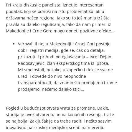
Pri kraju diskusije panelista, iznet je interesantan
podatak, koji se odnosi na istu problematiku, ali u
državama našeg regiona. Iako su to još manja tržišta,
pravila su daleko regulisanija, tako da nam primeri iz
Makedonije i Crne Gore mogu doneti pozitivne efekte…
Verovali il ne, u Makedoniji i Crnoj Gori postoje
dobri registri medija, gde se, čak do detalja,
prikazuju i prihodi od oglašavanja – tvrdi Dejan
Radosavljević, član ekspertskog tima iz Ipsosa. –
Mi smo ostali, nekako, u zapećku i dok se sve ne
uredi i dovede do nivo neophodne
transparentnosti, da znamo šta prodajemo i kome
prodajemo, nećemo daleko stići…
Pogled u budućnsot otvara vrata za promene. Dakle,
studija je uvek otvorena, nema konačnih rešenja, traže
se najbolja. Zaključak je da treba raditi i nešto sasvim
inovativno na srpskoj medijskoj sceni: na merenju