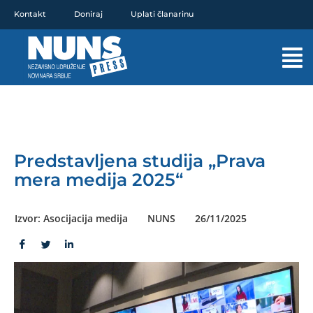
Pređi
Kontakt
Doniraj
Uplati članarinu
na
sadržaj
Mai
Men
Predstavljena studija „Prava
mera medija 2025“
Izvor: Asocijacija medija
NUNS
26/11/2025