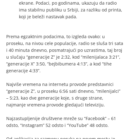
ekrane. Podaci, po godinama, ukazuju da radio
ima stabilnu publiku u Srbiji, za razliku od printa,
koji je beleži nastavak pada.
Prema egzaktnim podacima, to izgleda ovako: u
proseku, na nivou cele populacije, radio se sluša tri sata
i 40 minuta dnevno, posmatrajući po uzrastima, taj broj
u slučaju “generacije Z” je 2:32, kod “milenijalaca 3:21”,
“generacije X” 3:50, “bejbibumera 4:13”, a kod “tihe
generacije 4:33”.
Najviše vremena na internetu provode predstavnici
“generacije Z”, u proseku 6:56 sati dnevno, “milenijalci”
– 5:23, kao dve generacije koje, s druge strane,
najmanje vremena provode gledajući televiziju.
Najzastupljenije društvene mreže su “Facebook” – 61
odsto, “Instagram” 52 odsto i “YouTube” 48 odsto.
Od aplikacija za razmenu poruka na prvom mestu je