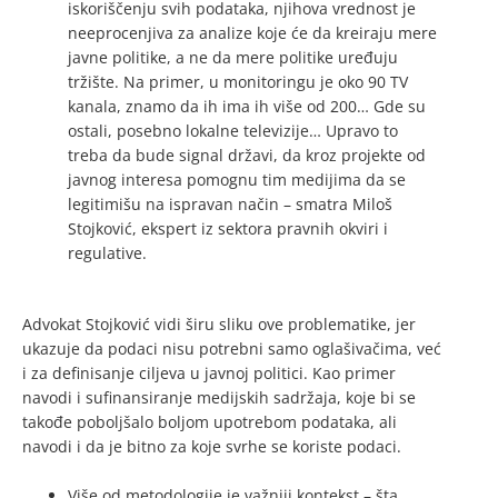
iskoriščenju svih podataka, njihova vrednost je
neeprocenjiva za analize koje će da kreiraju mere
javne politike, a ne da mere politike uređuju
tržište. Na primer, u monitoringu je oko 90 TV
kanala, znamo da ih ima ih više od 200… Gde su
ostali, posebno lokalne televizije… Upravo to
treba da bude signal državi, da kroz projekte od
javnog interesa pomognu tim medijima da se
legitimišu na ispravan način – smatra Miloš
Stojković, ekspert iz sektora pravnih okviri i
regulative.
Advokat Stojković vidi širu sliku ove problematike, jer
ukazuje da podaci nisu potrebni samo oglašivačima, već
i za definisanje ciljeva u javnoj politici. Kao primer
navodi i sufinansiranje medijskih sadržaja, koje bi se
takođe poboljšalo boljom upotrebom podataka, ali
navodi i da je bitno za koje svrhe se koriste podaci.
Više od metodologije je važniji kontekst – šta