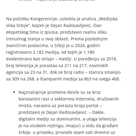
Na početku Kongerencije, usledila je analiza „Medijska
slika Srbije“, kojom je Dejan Radosavljević, član
ekspetskog tima iz Ipsosa, predstavio realnu sliku
trenutnog stanja u ovoj oblasti. Prema poslednjim
zvaničnim podacima, u Srbiji je u 2024. godini
registrovano 2.182 medija, od kojih je 1.180
evidentirano kao onlajn – mediji. U poređenju sa 2018,
broj televizija je porastao sa 211 na 217, novinskih
agencija sa 23 na 31, dok se broj radio – stanica smanjio
sa 309 na 268, a štampanih medija sa 863 na svega 468.
Najznačajnije promene desile su se kroz
konstantni rast u sektorima Interneta, društvenih
mreža, naravno uz porasta broja portal –
predstavio je Dejan Radosavljević. – Dakle,
digitalni mediji su dominantni, a uloga televizija
je na visokom rejtingu, imajući u vidu da građani
Srbije, u proseku, provode osam sati dnevno uz