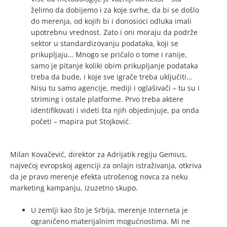
želimo da dobijemo i za koje svrhe, da bi se došlo
do merenja, od kojih bi i donosioci odluka imali
upotrebnu vrednost. Zato i oni moraju da podrže
sektor u standardizovanju podataka, koji se
prikupljaju… Mnogo se pričalo o tome i ranije,
samo je pitanje koliki obim prikupljanje podataka
treba da bude, i koje sve igrače treba uključiti…
Nisu tu samo agencije, mediji i oglašivači – tu su i
striming i ostale platforme. Prvo treba aktere
identifikovati i videti šta njih objedinjuje, pa onda
početi – mapira put Stojković.
Milan Kovačević, direktor za Adrijatik regiju Gemius,
najvećoj evropskoj agenciji za onlajn istraživanja, otkriva
da je pravo merenje efekta utrošenog novca za neku
marketing kampanju, izuzetno skupo.
U zemlji kao što je Srbija, merenje Interneta je
ograničeno materijalnim mogućnostima. Mi ne