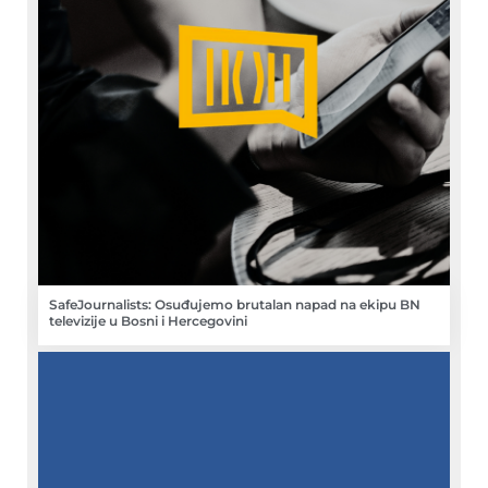
SafeJournalists: Osuđujemo brutalan napad na ekipu BN
televizije u Bosni i Hercegovini