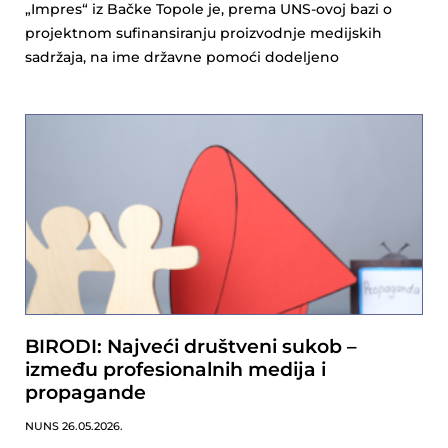
„Impres“ iz Bačke Topole je, prema UNS-ovoj bazi o
projektnom sufinansiranju proizvodnje medijskih
sadržaja, na ime državne pomoći dodeljeno
BIRODI: Najveći društveni sukob –
između profesionalnih medija i
propagande
NUNS
26.05.2026.