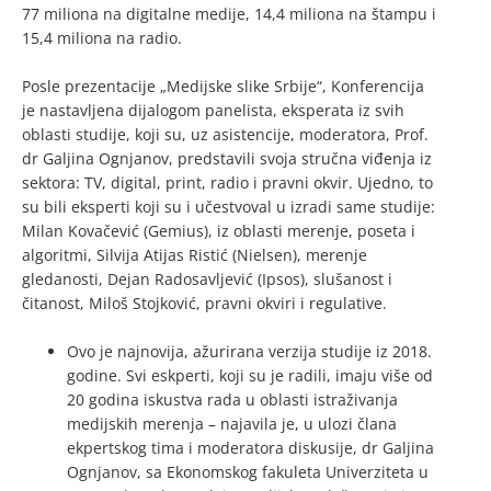
77 miliona na digitalne medije, 14,4 miliona na štampu i
15,4 miliona na radio.
Posle prezentacije „Medijske slike Srbije“, Konferencija
je nastavljena dijalogom panelista, eksperata iz svih
oblasti studije, koji su, uz asistencije, moderatora, Prof.
dr Galjina Ognjanov, predstavili svoja stručna viđenja iz
sektora: TV, digital, print, radio i pravni okvir. Ujedno, to
su bili eksperti koji su i učestvoval u izradi same studije:
Milan Kovačević (Gemius), iz oblasti merenje, poseta i
algoritmi, Silvija Atijas Ristić (Nielsen), merenje
gledanosti, Dejan Radosavljević (Ipsos), slušanost i
čitanost, Miloš Stojković, pravni okviri i regulative.
Ovo je najnovija, ažurirana verzija studije iz 2018.
godine. Svi eskperti, koji su je radili, imaju više od
20 godina iskustva rada u oblasti istraživanja
medijskih merenja – najavila je, u ulozi člana
ekpertskog tima i moderatora diskusije, dr Galjina
Ognjanov, sa Ekonomskog fakuleta Univerziteta u