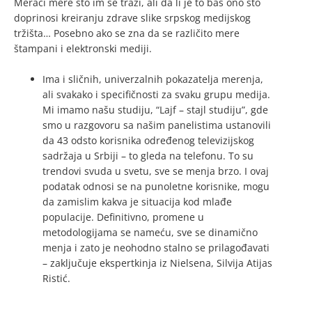
Merači mere što im se traži, ali da li je to baš ono što
doprinosi kreiranju zdrave slike srpskog medijskog
tržišta… Posebno ako se zna da se različito mere
štampani i elektronski mediji.
Ima i sličnih, univerzalnih pokazatelja merenja,
ali svakako i specifičnosti za svaku grupu medija.
Mi imamo našu studiju, “Lajf – stajl studiju”, gde
smo u razgovoru sa našim panelistima ustanovili
da 43 odsto korisnika određenog televizijskog
sadržaja u Srbiji – to gleda na telefonu. To su
trendovi svuda u svetu, sve se menja brzo. I ovaj
podatak odnosi se na punoletne korisnike, mogu
da zamislim kakva je situacija kod mlađe
populacije. Definitivno, promene u
metodologijama se nameću, sve se dinamično
menja i zato je neohodno stalno se prilagođavati
– zaključuje ekspertkinja iz Nielsena, Silvija Atijas
Ristić.