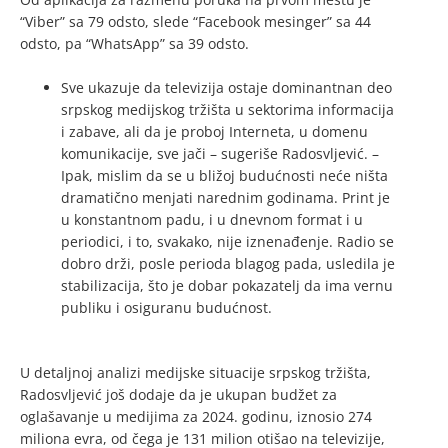
“Viber” sa 79 odsto, slede “Facebook mesinger” sa 44
odsto, pa “WhatsApp” sa 39 odsto.
Sve ukazuje da televizija ostaje dominantnan deo
srpskog medijskog tržišta u sektorima informacija
i zabave, ali da je proboj Interneta, u domenu
komunikacije, sve jači – sugeriše Radosvljević. –
Ipak, mislim da se u bližoj budućnosti neće ništa
dramatično menjati narednim godinama. Print je
u konstantnom padu, i u dnevnom format i u
periodici, i to, svakako, nije iznenađenje. Radio se
dobro drži, posle perioda blagog pada, usledila je
stabilizacija, što je dobar pokazatelj da ima vernu
publiku i osiguranu budućnost.
U detaljnoj analizi medijske situacije srpskog tržišta,
Radosvljević još dodaje da je ukupan budžet za
oglašavanje u medijima za 2024. godinu, iznosio 274
miliona evra, od čega je 131 milion otišao na televizije,