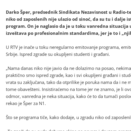
Darko Šper, predsednik Sindikata Nezavisnost u Radio-tel
niko od zaposlenih nije ulazio od sinoć, da su tu i dalje 
program. On je naglasio da je u toku vanredna situacija u
izveštava po profesionalnim standardima, jer je to i „nj
U RTV je inače u toku neregularno emitovanje programa, emitov
Srbije. Ispred zgrade su okupljeni studenti i građani.
„Nama danas niko nije javio da ne dolazimo na posao, nekima j
praktično smo ispred zgrade, kao i svi okupljeni građani i stud
vrata su zaključana, tako da otprilike je poruka nama da i n
tome obavešteni. Insistiraćemo na tome jer ne znamo, je li o
odmor, vanredna je neka situacija, kako će to da tumači posl
rekao je Šper za N1.
Što se programa tiče, kako dodaje, u zgradu niko od zaposlenih