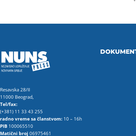
DOKUMEN
Resavska 28/II
11000 Beograd,
Tel/fax:
(+381) 11 33 43 255
radno vreme sa članstvom:
10 – 16h
PIB
100065510
Matični broj
06975461