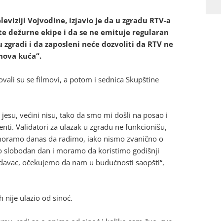
eviziji Vojvodine, izjavio je da u zgradu RTV-a
iste dežurne ekipe i da se ne emituje regularan
 zgradi i da zaposleni neće dozvoliti da RTV ne
ihova kuća“.
ali su se filmovi, a potom i sednica Skupštine
esu, većini nisu, tako da smo mi došli na posao i
enti. Validatori za ulazak u zgradu ne funkcionišu,
e moramo danas da radimo, iako nismo zvanično o
vo slobodan dan i moramo da koristimo godišnji
odavac, očekujemo da nam u budućnosti saopšti“,
 nije ulazio od sinoć.