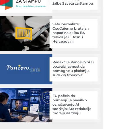
žalbe Saveta za štampu
SafeJournalists:
Osuđujemo brutalan
napad na ekipu BN
televizije u Bosni i
Hercegovini
Redakcija Pančevo Si Ti
pozvala javnost da
pomogne u plaćanju
sudskih troškova
EU počela da
primenjuje pravila o
označavanju AI
sadržaja: Šta redakcije
moraju da znaju