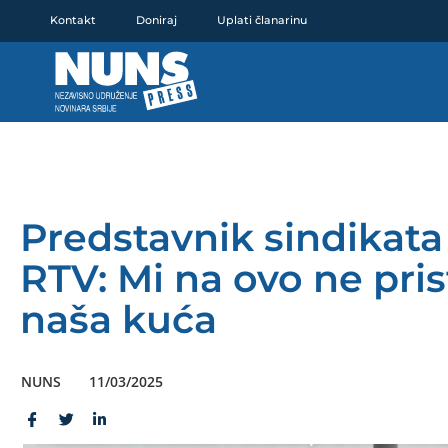
Pređi
Kontakt
Doniraj
Uplati članarinu
na
sadržaj
Predstavnik sindikata
RTV: Mi na ovo ne pris
naša kuća
NUNS
11/03/2025