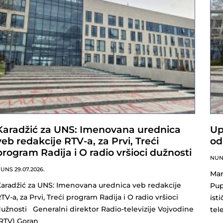
Karadžić za UNS: Imenovana urednica
Up
veb redakcije RTV-a, za Prvi, Treći
od
program Radija i O radio vršioci dužnosti
NU
NUNS
29.07.2026.
Mar
aradžić za UNS: Imenovana urednica veb redakcije
Pup
TV-a, za Prvi, Treći program Radija i O radio vršioci
ist
užnosti Generalni direktor Radio-televizije Vojvodine
tel
RTV) Goran