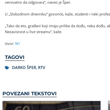
verovatno da odgovara“, naveo je Šper.
U „Slobodnom dnevniku“ govoriće, kaže, studenti i neki profe
„Tako da eto, građani koji imaju prilike da dođu, neka dođu, 
Nezavisnost u live streamu“, kaže.
Izvor:
N1
TAGOVI
DARKO ŠPER
,
RTV
POVEZANI TEKSTOVI