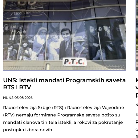
UNS: Istekli mandati Programskih saveta
RTS i RTV
NUNS
05.08.2026.
Radio-televizija Srbije (RTS) i Radio-televizija Vojvodine
K
(RTV) nemaju formirane Programske savete pošto su
R
mandati članova tih tela istekli, a rokovi za pokretanje
d
postupka izbora novih
(