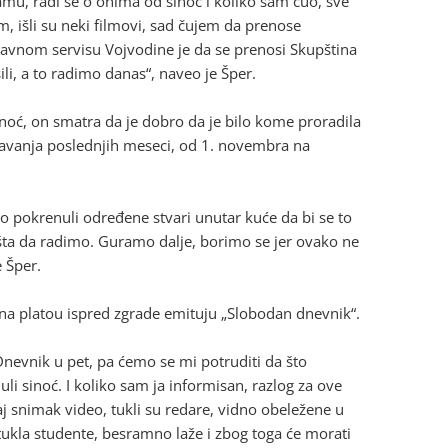
u, radi se o onima od sinoć i koliko sam čuo, sve
, išli su neki filmovi, sad čujem da prenose
a javnom servisu Vojvodine je da se prenosi Skupština
li, a to radimo danas“, naveo je Šper.
noć, on smatra da je dobro da je bilo kome proradila
štavanja poslednjih meseci, od 1. novembra na
mo pokrenuli određene stvari unutar kuće da bi se to
 šta da radimo. Guramo dalje, borimo se jer ovako ne
e Šper.
i na platou ispred zgrade emituju „Slobodan dnevnik“.
evnik u pet, pa ćemo se mi potruditi da što
li sinoć. I koliko sam ja informisan, razlog za ove
taj snimak video, tukli su redare, vidno obeležene u
tukla studente, besramno laže i zbog toga će morati