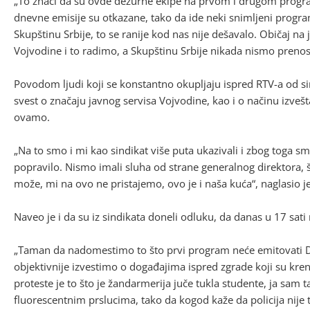
„To znači da su ovde dežurne ekipe na prvom i drugom program
dnevne emisije su otkazane, tako da ide neki snimljeni program
Skupštinu Srbije, to se ranije kod nas nije dešavalo. Običaj n
Vojvodine i to radimo, a Skupštinu Srbije nikada nismo prenosi
Povodom ljudi koji se konstantno okupljaju ispred RTV-a od si
svest o značaju javnog servisa Vojvodine, kao i o načinu izve
ovamo.
„Na to smo i mi kao sindikat više puta ukazivali i zbog toga s
popravilo. Nismo imali sluha od strane generalnog direktora,
može, mi na ovo ne pristajemo, ovo je i naša kuća“, naglasio j
Naveo je i da su iz sindikata doneli odluku, da danas u 17 sat
„Taman da nadomestimo to što prvi program neće emitovati Dn
objektivnije izvestimo o događajima ispred zgrade koji su krenu
proteste je to što je žandarmerija juče tukla studente, ja sam 
fluorescentnim prslucima, tako da kogod kaže da policija nije 