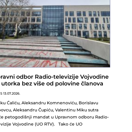
ravni odbor Radio-televizije Vojvodine
 utorka bez više od polovine članova
NS
13.07.2026.
ku Ćaliću, Aleksandru Komnenoviću, Borislavu
ovcu, Aleksandru Čupiću, Valentinu Miku sutra
iče petogodišnji mandat u Upravnom odboru Radio-
evizije Vojvodine (UO RTV). Tako će UO