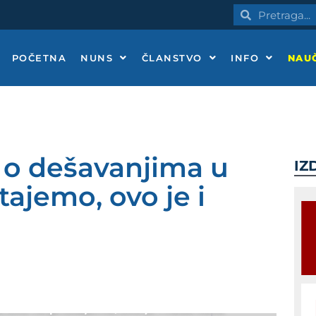
Pretraga
Pretraga
POČETNA
NUNS
ČLANSTVO
INFO
NAUČ
 o dešavanjima u
IZ
tajemo, ovo je i