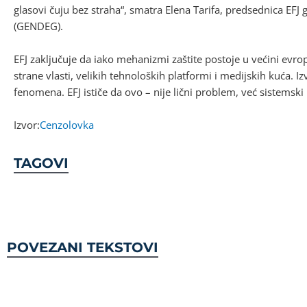
glasovi čuju bez straha“, smatra Elena Tarifa, predsednica EFJ 
(GENDEG).
EFJ zaključuje da iako mehanizmi zaštite postoje u većini evrop
strane vlasti, velikih tehnoloških platformi i medijskih kuća. 
fenomena. EFJ ističe da ovo – nije lični problem, već sistemski 
Izvor:
Cenzolovka
TAGOVI
POVEZANI TEKSTOVI