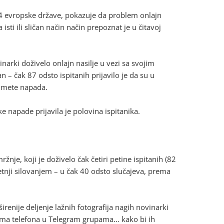
u 44 evropske države, pokazuje da problem onlajn
ti ili sličan način način prepoznat je u čitavoj
arki doživelo onlajn nasilje u vezi sa svojim
 – čak 87 odsto ispitanih prijavilo je da su u
e mete napada.
 napade prijavila je polovina ispitanika.
mržnje, koji je doživelo čak četiri petine ispitanih (82
retnji silovanjem – u čak 40 odsto slučajeva, prema
širenije deljenje lažnih fotografija nagih novinarki
vima telefona u Telegram grupama… kako bi ih