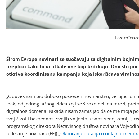
Izvor:Cenz
Širom Evrope novinari se suočavaju sa digitalnim bojnim
prepliću kako bi ućutkale one koji kritikuju. Ono što poč
otkriva koordinisanu kampanju koja iskorišćava viralno
„Oduvek sam bio duboko posvećen novinarstvu, verujući u nje
ipak, od jednog lažnog videa koji se široko deli na mreži, pret
digitalnog domena. Nikada nisam zamišljao da će me moja pos
svoj život i bezbednost svojih voljenih u sopstvenoj zemlji”, r
programskog direktora Nezavisnog društva novinara Vojvodine
federacije novinara (EFJ) „
Okončanje ćutanja o onlajn uznemir