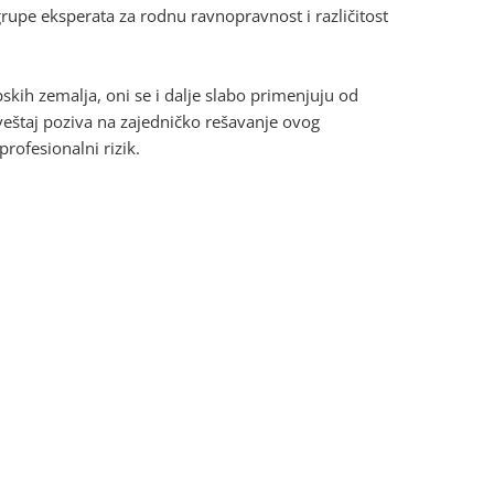
grupe eksperata za rodnu ravnopravnost i različitost
skih zemalja, oni se i dalje slabo primenjuju od
Izveštaj poziva na zajedničko rešavanje ovog
profesionalni rizik.