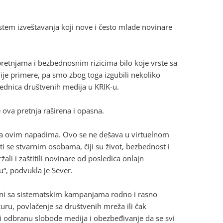
sistem izveštavanja koji nove i često mlade novinare
retnjama i bezbednosnim rizicima bilo koje vrste sa
ije primere, pa smo zbog toga izgubili nekoliko
urednica društvenih medija u KRIK-u.
 ova pretnja raširena i opasna.
 sa ovim napadima. Ovo se ne dešava u virtuelnom
ti se stvarnim osobama, čiji su život, bezbednost i
li i zaštitili novinare od posledica onlajn
“, podvukla je Sever.
čeni sa sistematskim kampanjama rodno i rasno
ru, povlačenje sa društvenih mreža ili čak
či odbranu slobode medija i obezbeđivanje da se svi