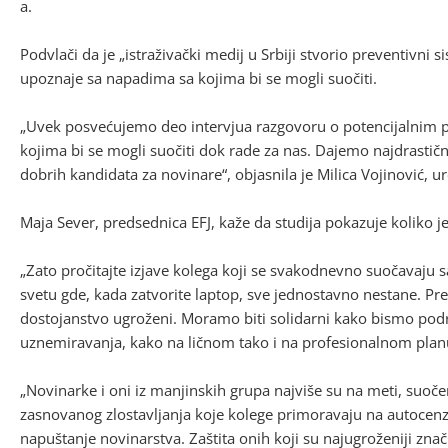
a.
Podvlači da je „istraživački medij u Srbiji stvorio preventivni 
upoznaje sa napadima sa kojima bi se mogli suočiti.
„Uvek posvećujemo deo intervjua razgovoru o potencijalnim p
kojima bi se mogli suočiti dok rade za nas. Dajemo najdrastičn
dobrih kandidata za novinare“, objasnila je Milica Vojinović, 
Maja Sever, predsednica EFJ, kaže da studija pokazuje koliko je
„Zato pročitajte izjave kolega koji se svakodnevno suočavaju
svetu gde, kada zatvorite laptop, sve jednostavno nestane. Pre
dostojanstvo ugroženi. Moramo biti solidarni kako bismo podrža
uznemiravanja, kako na ličnom tako i na profesionalnom planu
„Novinarke i oni iz manjinskih grupa najviše su na meti, suo
zasnovanog zlostavljanja koje kolege primoravaju na autocenzu
napuštanje novinarstva. Zaštita onih koji su najugroženiji zna