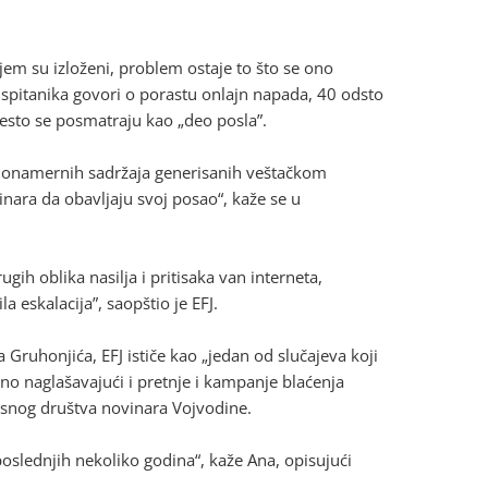
em su izloženi, problem ostaje to što se ono
ispitanika govori o porastu onlajn napada, 40 odsto
 često se posmatraju kao „deo posla”.
h zlonamernih sadržaja generisanih veštačkom
inara da obavljaju svoj posao“, kaže se u
ugih oblika nasilja i pritisaka van interneta,
 eskalacija”, saopštio je EFJ.
Gruhonjića, EFJ ističe kao „jedan od slučajeva koji
no naglašavajući i pretnje i kampanje blaćenja
visnog društva novinara Vojvodine.
slednjih nekoliko godina“, kaže Ana, opisujući