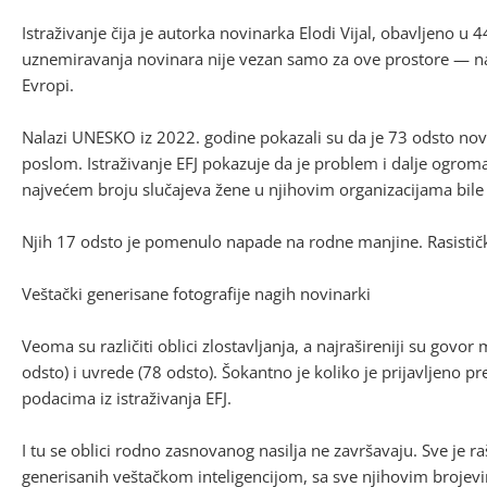
Istraživanje čija je autorka novinarka Elodi Vijal, obavljeno 
uznemiravanja novinara nije vezan samo za ove prostore — na is
Evropi.
Nalazi UNESKO iz 2022. godine pokazali su da je 73 odsto novin
poslom. Istraživanje EFJ pokazuje da je problem i dalje ogroman
najvećem broju slučajeva žene u njihovim organizacijama bil
Njih 17 odsto je pomenulo napade na rodne manjine. Rasističke
Veštački generisane fotografije nagih novinarki
Veoma su različiti oblici zlostavljanja, a najrašireniji su govor 
odsto) i uvrede (78 odsto). Šokantno je koliko je prijavljeno p
podacima iz istraživanja EFJ.
I tu se oblici rodno zasnovanog nasilja ne završavaju. Sve je ra
generisanih veštačkom inteligencijom, sa sve njihovim broje