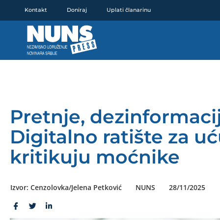
Pređi
Kontakt
Doniraj
Uplati članarinu
na
sadržaj
Pretnje, dezinformaci
Digitalno ratište za u
kritikuju moćnike
Izvor: Cenzolovka/Jelena Petković
NUNS
28/11/2025