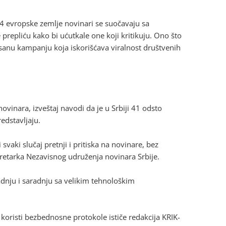
44 evropske zemlje novinari se suočavaju sa
repliću kako bi ućutkale one koji kritikuju. Ono što
isanu kampanju koja iskorišćava viralnost društvenih
vinara, izveštaj navodi da je u Srbiji 41 odsto
edstavljaju.
vaki slučaj pretnji i pritiska na novinare, bez
sekretarka Nezavisnog udruženja novinara Srbije.
adnju i saradnju sa velikim tehnološkim
oristi bezbednosne protokole ističe redakcija KRIK-