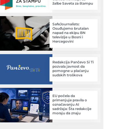
žalbe Saveta za štampu
SafeJournalists:
Osuđujemo brutalan
napad na ekipu BN
televizije u Bosni i
Hercegovini
Redakcija Pančevo Si Ti
pozvala javnost da
pomogne u plaćanju
sudskih troškova
EU počela da
primenjuje pravila o
označavanju AI
sadržaja: Šta redakcije
moraju da znaju