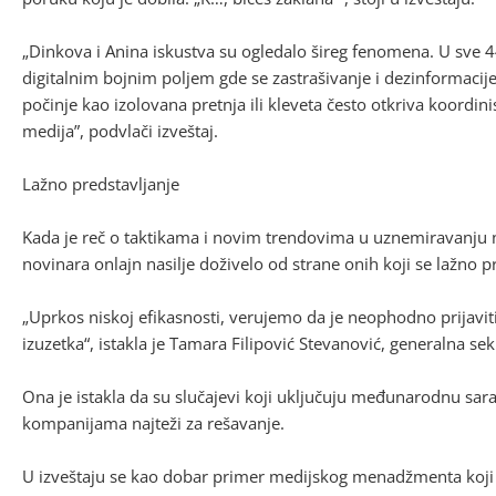
„Dinkova i Anina iskustva su ogledalo šireg fenomena. U sve 
digitalnim bojnim poljem gde se zastrašivanje i dezinformacije p
počinje kao izolovana pretnja ili kleveta često otkriva koordin
medija”, podvlači izveštaj.
Lažno predstavljanje
Kada je reč o taktikama i novim trendovima u uznemiravanju no
novinara onlajn nasilje doživelo od strane onih koji se lažno pr
„Uprkos niskoj efikasnosti, verujemo da je neophodno prijaviti s
izuzetka“, istakla je Tamara Filipović Stevanović, generalna 
Ona je istakla da su slučajevi koji uključuju međunarodnu sar
kompanijama najteži za rešavanje.
U izveštaju se kao dobar primer medijskog menadžmenta koji k