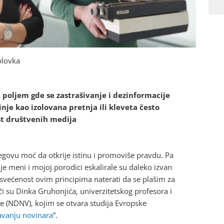
olovka
 poljem gde se zastrašivanje i dezinformacije
inje kao izolovana pretnja ili kleveta često
st društvenih medija
govu moć da otkrije istinu i promoviše pravdu. Pa
nje meni i mojoj porodici eskalirale su daleko izvan
većenost ovim principima naterati da se plašim za
eči su Dinka Gruhonjića, univerzitetskog profesora i
 (NDNV), kojim se otvara studija Evropske
avanju novinara
”.