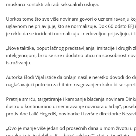
muškarci kontaktirali radi seksualnih usluga.
Uprkos tome što sve više novinara govori o uznemiravanju koj
uglavnom ne prijavljuje, što se normalizuje. Dok 60 odsto EFJ 
je reklo da se incidenti normalizuju i nedovoljno prijavljuju, i
„Nove taktike, poput lažnog predstavljanja, imitacije i drugi
inteligencijom, brzo se šire i dodatno utiču na sposobnost nov
istraživanju.
Autorka Elodi Vijal ističe da onlajn nasilje neretko dovodi do dr
naglašavajući potrebu za hitnim reagovanjem kako bi se sprečila
Pretnje smrću, targetiranje i kampanje blaćenja novinara Dinka 
ilustruju kontinuirano uznemiravanje novinara u Srbiji”, poseb
protiv Ane Lalić Hegediš, novinarke i izvršne direktorke Neza
„Ovo je manje-više jedan od prosečnih dana u mom životu u po
poruku koju je dobila: „K…, bićeš zaklana“”, stoji u izveštaju.