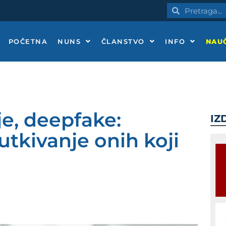
Pretraga
Pretraga
POČETNA
NUNS
ČLANSTVO
INFO
NAUČ
je, deepfake:
IZ
ćutkivanje onih koji