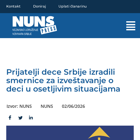
Pređi
Kontakt
Doniraj
Uplati članarinu
na
sadržaj
Mai
Men
Prijatelji dece Srbije izradili
smernice za izveštavanje o
deci u osetljivim situacijama
Izvor: NUNS
NUNS
02/06/2026