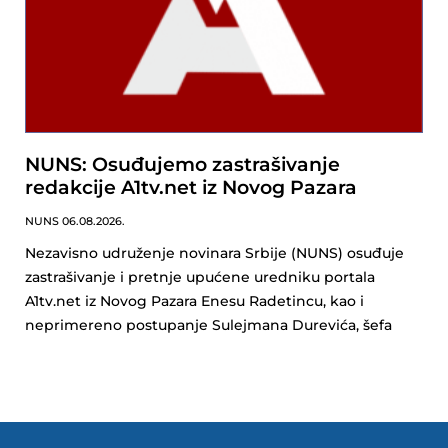
NUNS: Osuđujemo zastrašivanje
redakcije A1tv.net iz Novog Pazara
NUNS
06.08.2026.
Nezavisno udruženje novinara Srbije (NUNS) osuđuje
zastrašivanje i pretnje upućene uredniku portala
A1tv.net iz Novog Pazara Enesu Radetincu, kao i
neprimereno postupanje Sulejmana Durevića, šefa