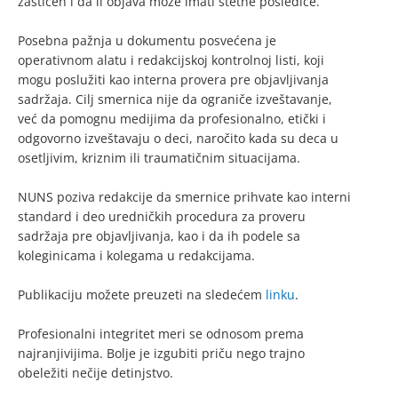
zaštićen i da li objava može imati štetne posledice.
Posebna pažnja u dokumentu posvećena je
operativnom alatu i redakcijskoj kontrolnoj listi, koji
mogu poslužiti kao interna provera pre objavljivanja
sadržaja. Cilj smernica nije da ograniče izveštavanje,
već da pomognu medijima da profesionalno, etički i
odgovorno izveštavaju o deci, naročito kada su deca u
osetljivim, kriznim ili traumatičnim situacijama.
NUNS poziva redakcije da smernice prihvate kao interni
standard i deo uredničkih procedura za proveru
sadržaja pre objavljivanja, kao i da ih podele sa
koleginicama i kolegama u redakcijama.
Publikaciju možete preuzeti na sledećem
linku
.
Profesionalni integritet meri se odnosom prema
najranjivijima. Bolje je izgubiti priču nego trajno
obeležiti nečije detinjstvo.