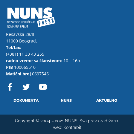
Resavska 28/II
11000 Beograd,
Tel/fax:
(+381) 11 33 43 255
radno vreme sa članstvom:
10 – 16h
PIB
100065510
Matični broj
06975461
F
T
Y
a
w
o
c
i
u
e
t
t
DOKUMENTA
NUNS
AKTUELNO
b
t
u
o
e
b
Copyright © 2004 – 2021 NUNS. Sva prava zadržana.
o
r
e
web:
Kontrabit
k