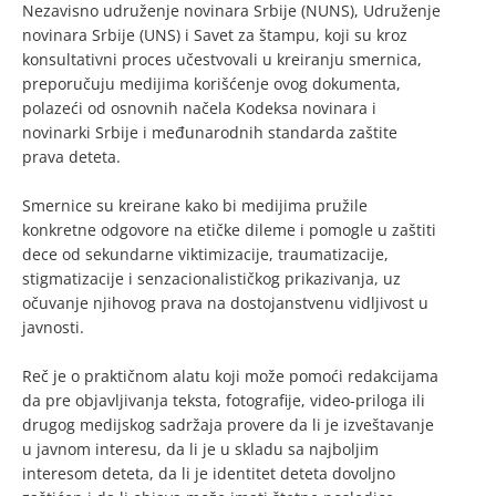
Nezavisno udruženje novinara Srbije (NUNS), Udruženje
novinara Srbije (UNS) i Savet za štampu, koji su kroz
konsultativni proces učestvovali u kreiranju smernica,
preporučuju medijima korišćenje ovog dokumenta,
polazeći od osnovnih načela Kodeksa novinara i
novinarki Srbije i međunarodnih standarda zaštite
prava deteta.
Smernice su kreirane kako bi medijima pružile
konkretne odgovore na etičke dileme i pomogle u zaštiti
dece od sekundarne viktimizacije, traumatizacije,
stigmatizacije i senzacionalističkog prikazivanja, uz
očuvanje njihovog prava na dostojanstvenu vidljivost u
javnosti.
Reč je o praktičnom alatu koji može pomoći redakcijama
da pre objavljivanja teksta, fotografije, video-priloga ili
drugog medijskog sadržaja provere da li je izveštavanje
u javnom interesu, da li je u skladu sa najboljim
interesom deteta, da li je identitet deteta dovoljno