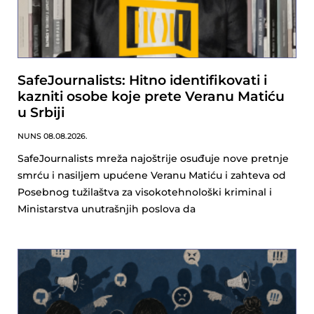
SafeJournalists: Hitno identifikovati i
kazniti osobe koje prete Veranu Matiću
u Srbiji
NUNS
08.08.2026.
SafeJournalists mreža najoštrije osuđuje nove pretnje
smrću i nasiljem upućene Veranu Matiću i zahteva od
Posebnog tužilaštva za visokotehnološki kriminal i
Ministarstva unutrašnjih poslova da