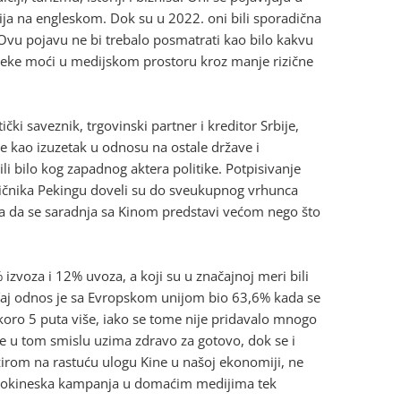
ja na engleskom. Dok su u 2022. oni bili sporadična
. Ovu pojavu ne bi trebalo posmatrati kao bilo kakvu
meke moći u medijskom prostoru kroz manje rizične
čki saveznik, trgovinski partner i kreditor Srbije,
te kao izuzetak u odnosu na ostale države i
li bilo kog zapadnog aktera politike. Potpisivanje
ičnika Pekingu doveli su do sveukupnog vrhunca
ka da se saradnja sa Kinom predstavi većom nego što
 izvoza i 12% uvoza, a koji su u značajnoj meri bili
 Taj odnos je sa Evropskom unijom bio 63,6% kada se
skoro 5 puta više, iako se tome nije pridavalo mnogo
 u tom smislu uzima zdravo za gotovo, dok se i
irom na rastuću ulogu Kine u našoj ekonomiji, ne
se prokineska kampanja u domaćim medijima tek