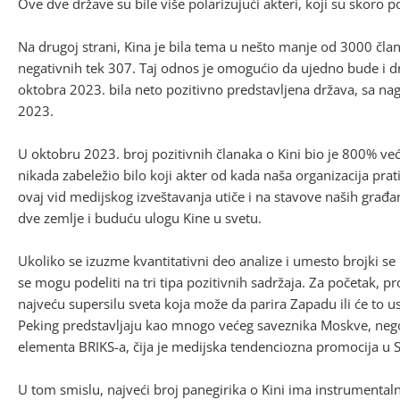
Ove dve države su bile više polarizujući akteri, koji su skoro p
Na drugoj strani, Kina je bila tema u nešto manje od 3000 član
negativnih tek 307. Taj odnos je omogućio da ujedno bude i 
oktobra 2023. bila neto pozitivno predstavljena država, sa na
2023.
U oktobru 2023. broj pozitivnih članaka o Kini bio je 800% veći o
nikada zabeležio bilo koji akter od kada naša organizacija pra
ovaj vid medijskog izveštavanja utiče i na stavove naših građ
dve zemlje i buduću ulogu Kine u svetu.
Ukoliko se izuzme kvantitativni deo analize i umesto brojki se
se mogu podeliti na tri tipa pozitivnih sadržaja. Za početak, 
najveću supersilu sveta koja može da parira Zapadu ili će to 
Peking predstavljaju kao mnogo većeg saveznika Moskve, nego š
elementa BRIKS-a, čija je medijska tendenciozna promocija u Sr
U tom smislu, najveći broj panegirika o Kini ima instrument