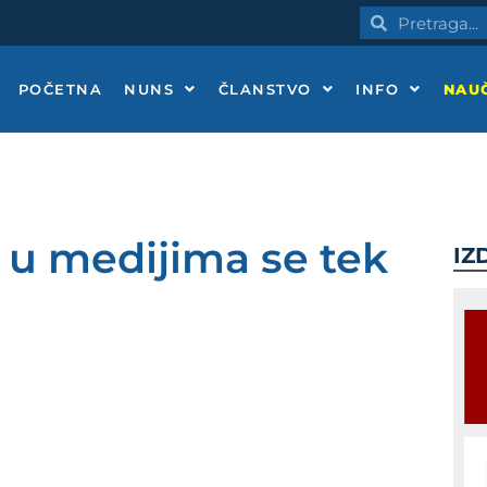
Pretraga
Pretraga
POČETNA
NUNS
ČLANSTVO
INFO
NAUČ
u medijima se tek
IZ