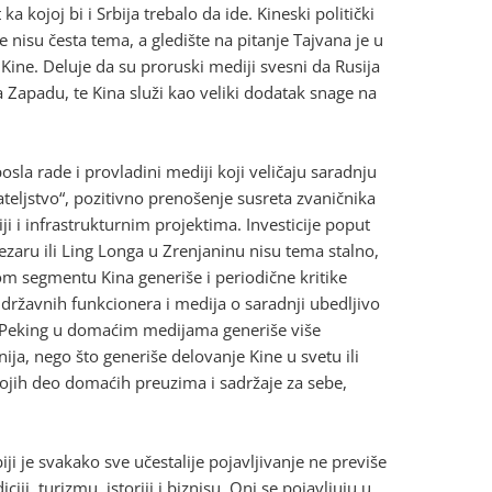
a kojoj bi i Srbija trebalo da ide. Kineski politički
nisu česta tema, a gledište na pitanje Tajvana je u
Kine. Deluje da su proruski mediji svesni da Rusija
 Zapadu, te Kina služi kao veliki dodatak snage na
sla rade i provladini mediji koji veličaju saradnju
ateljstvo“, pozitivno prenošenje susreta zvaničnika
ji i infrastrukturnim projektima. Investicije poput
zaru ili Ling Longa u Zrenjaninu nisu tema stalno,
vom segmentu Kina generiše i periodične kritike
državnih funkcionera i medija o saradnji ubedljivo
i Peking u domaćim medijama generiše više
ja, nego što generiše delovanje Kine u svetu ili
kojih deo domaćih preuzima i sadržaje za sebe,
ji je svakako sve učestalije pojavljivanje ne previše
ciji, turizmu, istoriji i biznisu. Oni se pojavljuju u