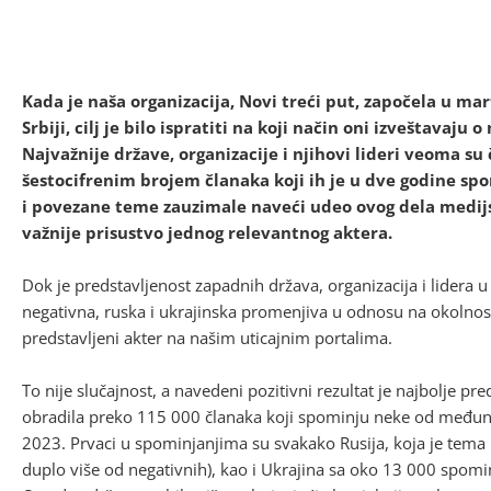
Kada je naša organizacija, Novi treći put, započela u ma
Srbiji, cilj je bilo ispratiti na koji način oni izveštava
Najvažnije države, organizacije i njihovi lideri veoma 
šestocifrenim brojem članaka koji ih je u dve godine spom
i povezane teme zauzimale naveći udeo ovog dela medijsk
važnije prisustvo jednog relevantnog aktera.
Dok je predstavljenost zapadnih država, organizacija i lider
negativna, ruska i ukrajinska promenjiva u odnosu na okolnosti
predstavljeni akter na našim uticajnim portalima.
To nije slučajnost, a navedeni pozitivni rezultat je najbolje pr
obradila preko 115 000 članaka koji spominju neke od međun
2023. Prvaci u spominjanjima su svakako Rusija, koja je tema 
duplo više od negativnih), kao i Ukrajina sa oko 13 000 spomin