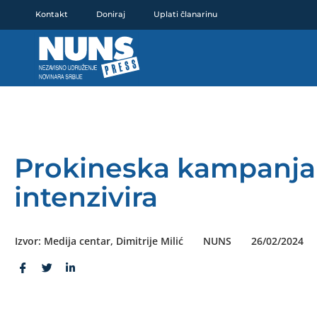
Pređi
Kontakt
Doniraj
Uplati članarinu
na
sadržaj
Prokineska kampanja 
intenzivira
Izvor: Medija centar, Dimitrije Milić
NUNS
26/02/2024