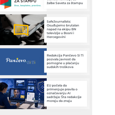
žalbe Saveta za štampu
SafeJournalists:
Osuđujemo brutalan
napad na ekipu BN
televizije u Bosni i
Hercegovini
Redakcija Pančevo Si Ti
pozvala javnost da
pomogne u plaćanju
sudskih troškova
EU počela da
primenjuje pravila o
označavanju AI
sadržaja: Šta redakcije
moraju da znaju