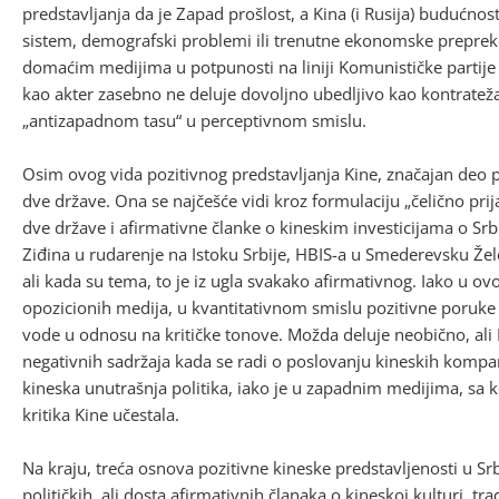
predstavljanja da je Zapad prošlost, a Kina (i Rusija) budućnost k
sistem, demografski problemi ili trenutne ekonomske prepreke 
domaćim medijima u potpunosti na liniji Komunističke partije 
kao akter zasebno ne deluje dovoljno ubedljivo kao kontrateža
„antizapadnom tasu“ u perceptivnom smislu.
Osim ovog vida pozitivnog predstavljanja Kine, značajan deo po
dve države. Ona se najčešće vidi kroz formulaciju „čelično prij
dve države i afirmativne članke o kineskim investicijama o Srbi
Ziđina u rudarenje na Istoku Srbije, HBIS-a u Smederevsku Žele
ali kada su tema, to je iz ugla svakako afirmativnog. Iako u o
opozicionih medija, u kvantitativnom smislu pozitivne poruke 
vode u odnosu na kritičke tonove. Možda deluje neobično, al
negativnih sadržaja kada se radi o poslovanju kineskih kompani
kineska unutrašnja politika, iako je u zapadnim medijima, sa 
kritika Kine učestala.
Na kraju, treća osnova pozitivne kineske predstavljenosti u Srbi
političkih, ali dosta afirmativnih članaka o kineskoj kulturi, tradi