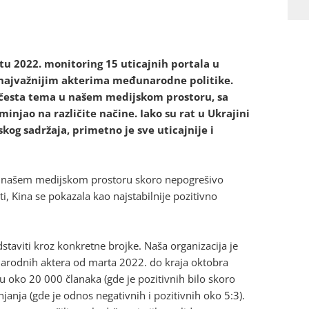
rtu 2022. monitoring 15 uticajnih portala u
ju o najvažnijim akterima međunarodne politike.
su česta tema u našem medijskom prostoru, sa
injao na različite načine. Iako su rat u Ukrajini
og sadržaja, primetno je sve uticajnije i
a u našem medijskom prostoru skoro nepogrešivo
, Kina se pokazala kao najstabilnije pozitivno
edstaviti kroz konkretne brojke. Naša organizacija je
arodnih aktera od marta 2022. do kraja oktobra
u oko 20 000 članaka (gde je pozitivnih bilo skoro
janja (gde je odnos negativnih i pozitivnih oko 5:3).