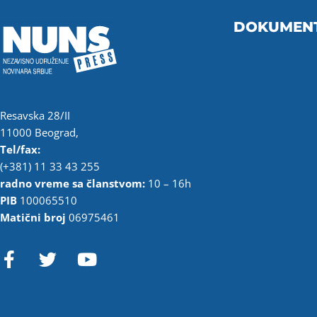
DOKUMEN
Resavska 28/II
11000 Beograd,
Tel/fax:
(+381) 11 33 43 255
radno vreme sa članstvom:
10 – 16h
PIB
100065510
Matični broj
06975461
F
T
Y
a
w
o
c
i
u
e
t
t