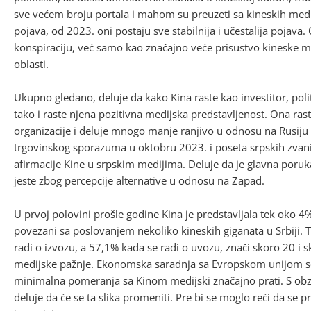
sve većem broju portala i mahom su preuzeti sa kineskih medi
pojava, od 2023. oni postaju sve stabilnija i učestalija pojava
konspiraciju, već samo kao značajno veće prisustvo kineske 
oblasti.
Ukupno gledano, deluje da kako Kina raste kao investitor, politi
tako i raste njena pozitivna medijska predstavljenost. Ona ras
organizacije i deluje mnogo manje ranjivo u odnosu na Rusiju i
trgovinskog sporazuma u oktobru 2023. i poseta srpskih zvan
afirmacije Kine u srpskim medijima. Deluje da je glavna poru
jeste zbog percepcije alternative u odnosu na Zapad.
U prvoj polovini prošle godine Kina je predstavljala tek oko 4%
povezani sa poslovanjem nekoliko kineskih giganata u Srbiji.
radi o izvozu, a 57,1% kada se radi o uvozu, znači skoro 20 i 
medijske pažnje. Ekonomska saradnja sa Evropskom unijom se
minimalna pomeranja sa Kinom medijski značajno prati. S obz
deluje da će se ta slika promeniti. Pre bi se moglo reći da 