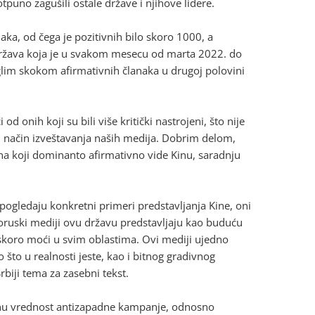
otpuno zagušili ostale države i njihove lidere.
aka, od čega je pozitivnih bilo skoro 1000, a
država koja je u svakom mesecu od marta 2022. do
glim skokom afirmativnih članaka u drugoj polovini
d onih koji su bili više kritički nastrojeni, što nije
ti način izveštavanja naših medija. Dobrim delom,
ana koji dominanto afirmativno vide Kinu, saradnju
 pogledaju konkretni primeri predstavljanja Kine, oni
proruski mediji ovu državu predstavljaju kao buduću
uskoro moći u svim oblastima. Ovi mediji ujedno
to u realnosti jeste, kao i bitnog gradivnog
biji tema za zasebni tekst.
alnu vrednost antizapadne kampanje, odnosno