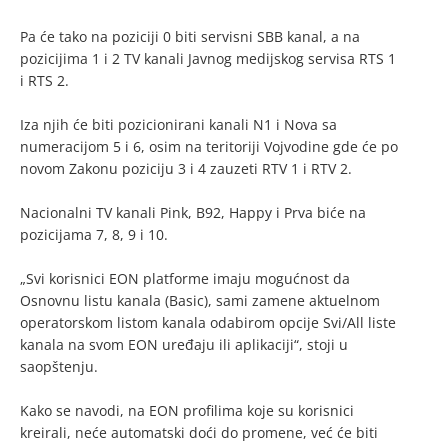
Pa će tako na poziciji 0 biti servisni SBB kanal, a na
pozicijima 1 i 2 TV kanali Javnog medijskog servisa RTS 1
i RTS 2.
Iza njih će biti pozicionirani kanali N1 i Nova sa
numeracijom 5 i 6, osim na teritoriji Vojvodine gde će po
novom Zakonu poziciju 3 i 4 zauzeti RTV 1 i RTV 2.
Nacionalni TV kanali Pink, B92, Happy i Prva biće na
pozicijama 7, 8, 9 i 10.
„Svi korisnici EON platforme imaju mogućnost da
Osnovnu listu kanala (Basic), sami zamene aktuelnom
operatorskom listom kanala odabirom opcije Svi/All liste
kanala na svom EON uređaju ili aplikaciji“, stoji u
saopštenju.
Kako se navodi, na EON profilima koje su korisnici
kreirali, neće automatski doći do promene, već će biti