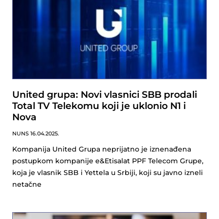
United grupa: Novi vlasnici SBB prodali
Total TV Telekomu koji je uklonio N1 i
Nova
NUNS
16.04.2025.
Kompanija United Grupa neprijatno je iznenađena
postupkom kompanije e&Etisalat PPF Telecom Grupe,
koja je vlasnik SBB i Yettela u Srbiji, koji su javno izneli
netačne