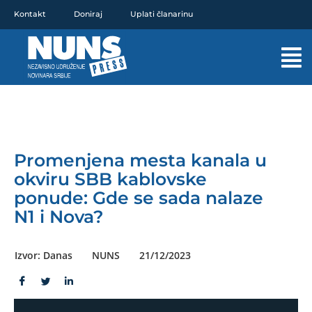
Pređi
Kontakt
Doniraj
Uplati članarinu
na
sadržaj
Mai
Men
Promenjena mesta kanala u
okviru SBB kablovske
ponude: Gde se sada nalaze
N1 i Nova?
Izvor: Danas
NUNS
21/12/2023