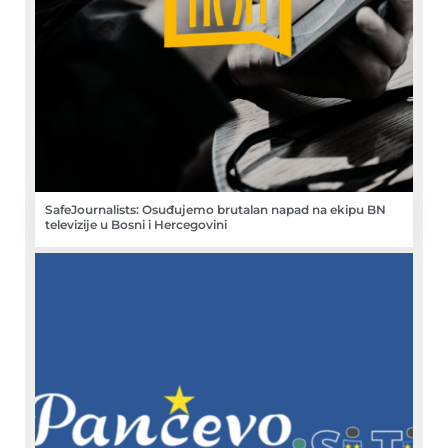
SafeJournalists: Osuđujemo brutalan napad na ekipu BN
televizije u Bosni i Hercegovini