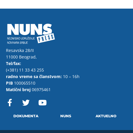
Resavska 28/II
11000 Beograd,
Tel/fax:
(+381) 11 33 43 255
radno vreme sa članstvom:
10 – 16h
PIB
100065510
Matični broj
06975461
F
T
Y
a
w
o
c
i
u
e
t
t
DOKUMENTA
NUNS
AKTUELNO
b
t
u