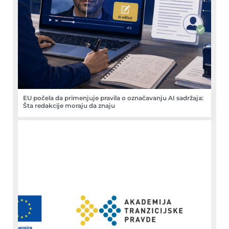
EU počela da primenjuje pravila o označavanju AI sadržaja:
Šta redakcije moraju da znaju