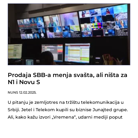
Prodaja SBB-a menja svašta, ali ništa za
N1 i Novu S
NUNS
12.02.2025.
U pitanju je zemljotres na tržištu telekomunikacija u
Srbiji. Jetel i Telekom kupili su biznise Junajted grupe.
Ali, kako kažu izvori „Vremena“, udarni mediji poput