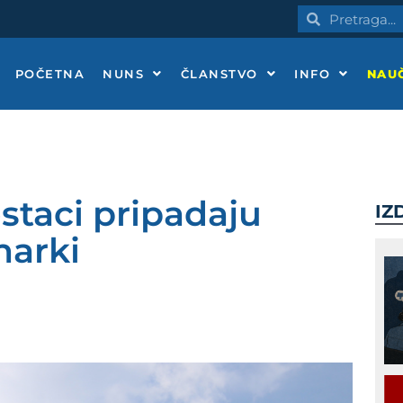
Pretraga
Pretraga
POČETNA
NUNS
ČLANSTVO
INFO
NAUČ
staci pripadaju
IZ
narki