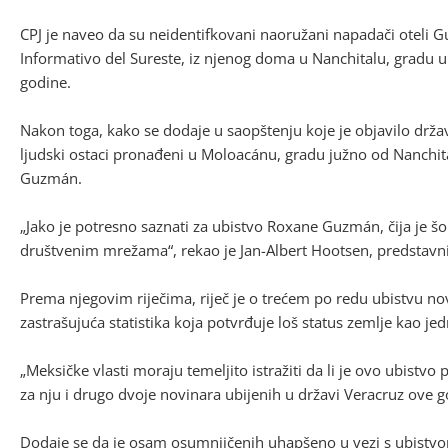
CPJ je naveo da su neidentifkovani naoružani napadači oteli 
Informativo del Sureste, iz njenog doma u Nanchitalu, gradu u
godine.
Nakon toga, kako se dodaje u saopštenju koje je objavilo držav
ljudski ostaci pronađeni u Moloacánu, gradu južno od Nanchita
Guzmán.
„Jako je potresno saznati za ubistvo Roxane Guzmán, čija je šo
društvenim mrežama“, rekao je Jan-Albert Hootsen, predstavni
Prema njegovim riječima, riječ je o trećem po redu ubistvu nov
zastrašujuća statistika koja potvrđuje loš status zemlje kao je
„Meksičke vlasti moraju temeljito istražiti da li je ovo ubist
za nju i drugo dvoje novinara ubijenih u državi Veracruz ove g
Dodaje se da je osam osumnjičenih uhapšeno u vezi s ubistvom,