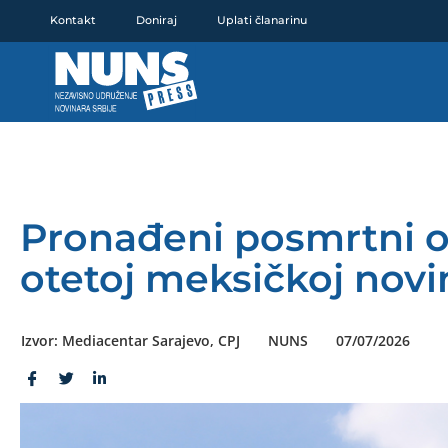
Pređi
Kontakt
Doniraj
Uplati članarinu
na
sadržaj
Pronađeni posmrtni o
otetoj meksičkoj novi
Izvor: Mediacentar Sarajevo, CPJ
NUNS
07/07/2026