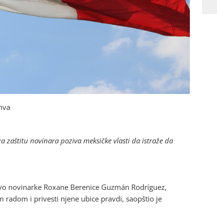
anva
zaštitu novinara poziva meksičke vlasti da istraže da
bistvo novinarke Roxane Berenice Guzmán Rodríguez,
m radom i privesti njene ubice pravdi, saopštio je