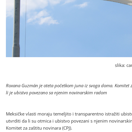
slika: c
Roxana Guzmán je oteta početkom juna iz svoga doma. Komitet za 
li je ubistvo povezano sa njenim novinarskim radom
Meksičke vlasti moraju temeljito i transparentno istražiti u
utvrditi da li su otmica i ubistvo povezani s njenim novinarski
Komitet za zaštitu novinara (CPJ).