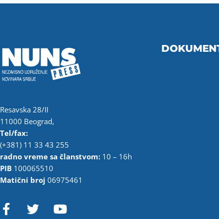
DOKUMEN
Resavska 28/II
11000 Beograd,
Tel/fax:
(+381) 11 33 43 255
radno vreme sa članstvom:
10 – 16h
PIB
100065510
Matični broj
06975461
F
T
Y