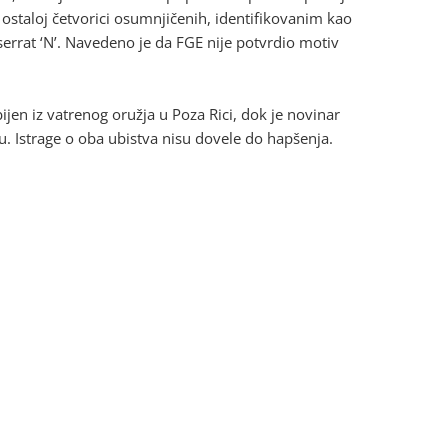
 ostaloj četvorici osumnjičenih, identifikovanim kao
nserrat ‘N’. Navedeno je da FGE nije potvrdio motiv
ijen iz vatrenog oružja u Poza Rici, dok je novinar
u. Istrage o oba ubistva nisu dovele do hapšenja.