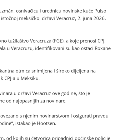
Guzmán, osnivačicu i urednicu novinske kuće Pulso
 istočnoj meksičkoj državi Veracruz, 2. juna 2026.
no tužilaštvo Veracruza (FGE), a koje prenosi CPJ,
la u Veracruzu, identifikovani su kao ostaci Roxane
kantna otmica snimljena i široko dijeljena na
k CPJ-a u Meksiku.
inara u državi Veracruz ove godine, što je
dne od najopasnijih za novinare.
vo povezano s njenim novinarstvom i osigurati pravdu
odine“, istakao je Hootsen.
 od kojih su četvorica pripadnici općinske policije