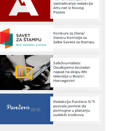
zastrašivanje redakcije
A1tv.net iz Novog
Pazara
Konkurs za člana/
članicu Komisije za
žalbe Saveta za štampu
SafeJournalists:
Osuđujemo brutalan
napad na ekipu BN
televizije u Bosni i
Hercegovini
Redakcija Pančevo Si Ti
pozvala javnost da
pomogne u plaćanju
sudskih troškova