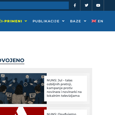
F
T
Y
a
w
o
c
i
u
e
t
t
b
t
u
o
e
b
I-PRIMENI
PUBLIKACIJE
BAZE
EN
o
r
e
k
-
f
DVOJENO
NUNS: Jul – talas
ozbiljnih pretnji,
kampanje protiv
novinara i novinarki na
lokalnim televizijama
NUNS: Osuđujemo