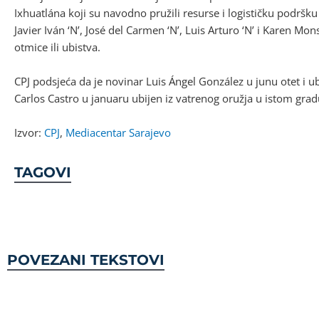
Ixhuatlána koji su navodno pružili resurse i logističku podršku
Javier Iván ‘N’, José del Carmen ‘N’, Luis Arturo ‘N’ i Karen Mo
otmice ili ubistva.
CPJ podsjeća da je novinar Luis Ángel González u junu otet i ub
Carlos Castro u januaru ubijen iz vatrenog oružja u istom grad
Izvor:
CPJ
,
Mediacentar Sarajevo
TAGOVI
POVEZANI TEKSTOVI