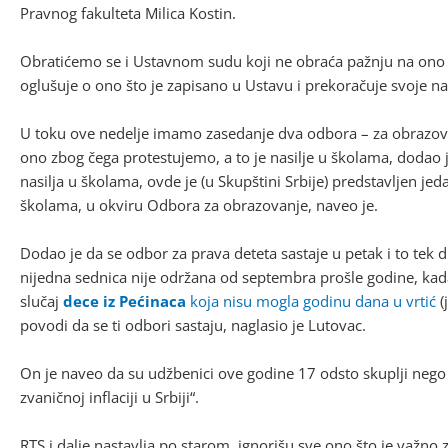
Pravnog fakulteta Milica Kostin.
Obratićemo se i Ustavnom sudu koji ne obraća pažnju na ono št
oglušuje o ono što je zapisano u Ustavu i prekoračuje svoje na
U toku ove nedelje imamo zasedanje dva odbora – za obrazovan
ono zbog čega protestujemo, a to je nasilje u školama, dodao j
nasilja u školama, ovde je (u Skupštini Srbije) predstavljen je
školama, u okviru Odbora za obrazovanje, naveo je.
Dodao je da se odbor za prava deteta sastaje u petak i to tek dr
nijedna sednica nije održana od septembra prošle godine, kada 
slučaj
dece iz Pećinaca
koja nisu mogla godinu dana u vrtić
(
povodi da se ti odbori sastaju, naglasio je Lutovac.
On je naveo da su udžbenici ove godine 17 odsto skuplji nego 
zvaničnoj inflaciji u Srbiji“.
RTS i dalje nastavlja po starom, ignorišu sve ono što je važno