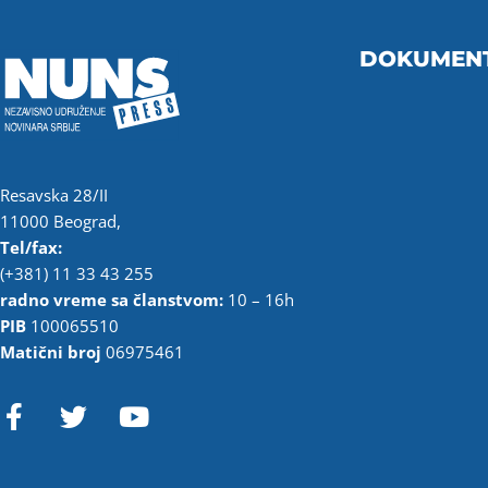
DOKUMEN
Resavska 28/II
11000 Beograd,
Tel/fax:
(+381) 11 33 43 255
radno vreme sa članstvom:
10 – 16h
PIB
100065510
Matični broj
06975461
F
T
Y
a
w
o
c
i
u