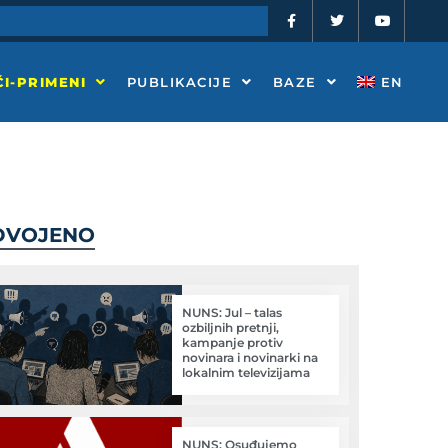
F
T
Y
a
w
o
c
i
u
e
t
t
b
t
u
o
e
b
I-PRIMENI
PUBLIKACIJE
BAZE
EN
o
r
e
k
-
f
DVOJENO
NUNS: Jul – talas
ozbiljnih pretnji,
kampanje protiv
novinara i novinarki na
lokalnim televizijama
NUNS: Osuđujemo