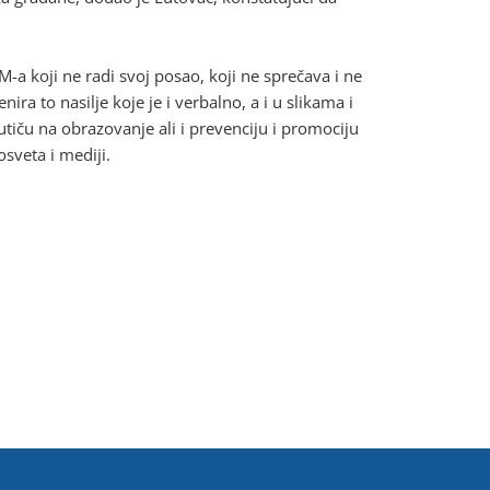
-a koji ne radi svoj posao, koji ne sprečava i ne
nira to nasilje koje je i verbalno, a i u slikama i
 utiču na obrazovanje ali i prevenciju i promociju
osveta i mediji.