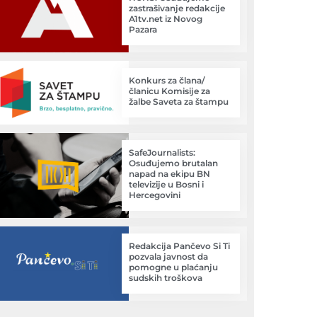
zastrašivanje redakcije
A1tv.net iz Novog
Pazara
Konkurs za člana/
članicu Komisije za
žalbe Saveta za štampu
SafeJournalists:
Osuđujemo brutalan
napad na ekipu BN
televizije u Bosni i
Hercegovini
Redakcija Pančevo Si Ti
pozvala javnost da
pomogne u plaćanju
sudskih troškova