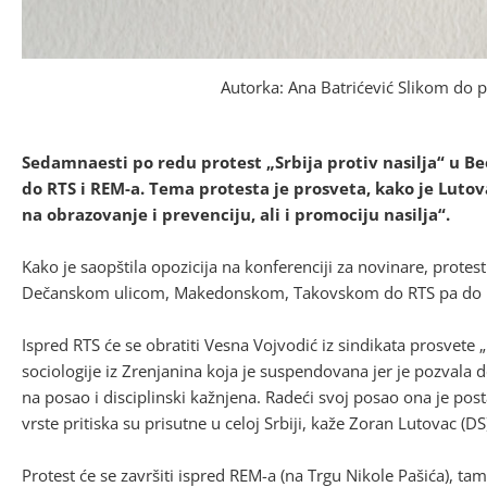
Autorka: Ana Batrićević Slikom do 
Sedamnaesti po redu protest „Srbija protiv nasilja“ u Be
do RTS i REM-a. Tema protesta je prosveta, kako je Lutova
na obrazovanje i prevenciju, ali i promociju nasilja“.
Kako je saopštila opozicija na konferenciji za novinare, protes
Dečanskom ulicom, Makedonskom, Takovskom do RTS pa do 
Ispred RTS će se obratiti Vesna Vojvodić iz sindikata prosvete
sociologije iz Zrenjanina koja je suspendovana jer je pozvala 
na posao i disciplinski kažnjena. Radeći svoj posao ona je posta
vrste pritiska su prisutne u celoj Srbiji, kaže Zoran Lutovac (DS
Protest će se završiti ispred REM-a (na Trgu Nikole Pašića), tam