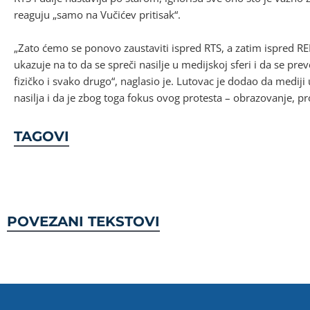
reaguju „samo na Vučićev pritisak“.
„Zato ćemo se ponovo zaustaviti ispred RTS, a zatim ispred REM
ukazuje na to da se spreči nasilje u medijskoj sferi i da se preve
fizičko i svako drugo“, naglasio je. Lutovac je dodao da mediji
nasilja i da je zbog toga fokus ovog protesta – obrazovanje, pr
TAGOVI
POVEZANI TEKSTOVI