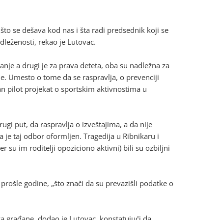
o se dešava kod nas i šta radi predsednik koji se
dleženosti, rekao je Lutovac.
je a drugi je za prava deteta, oba su nadležna za
e. Umesto o tome da se raspravlja, o prevenciji
dan pilot projekat o sportskim aktivnostima u
ugi put, da raspravlja o izveštajima, a da nije
je taj odbor oformljen. Tragedija u Ribnikaru i
jer su im roditelji opoziciono aktivni) bili su ozbiljni
prošle godine, „što znači da su prevazišli podatke o
 za građane, dodao je Lutovac, konstatujući da