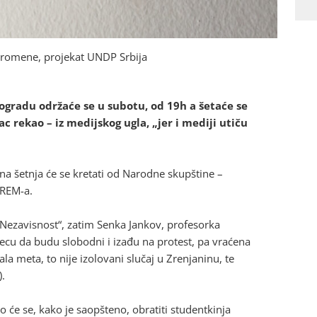
promene, projekat UNDP Srbija
ogradu održaće se u subotu, od 19h a šetaće se
c rekao – iz medijskog ugla, „jer i mediji utiču
tna šetnja će se kretati od Narodne skupštine –
REM-a.
 „Nezavisnost“, zatim Senka Jankov, profesorka
decu da budu slobodni i izađu na protest, pa vraćena
la meta, to nije izolovani slučaj u Zrenjaninu, te
).
o će se, kako je saopšteno, obratiti studentkinja