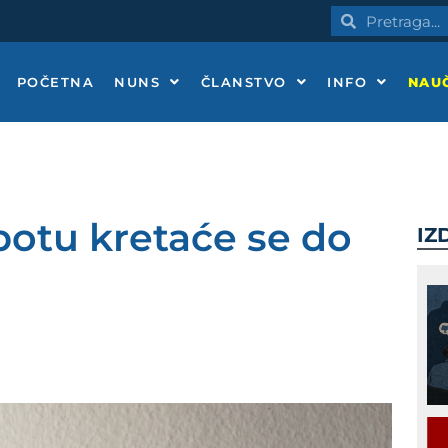
Pretraga
Pretraga
POČETNA
NUNS
ČLANSTVO
INFO
NAUČ
botu kretaće se do
IZ