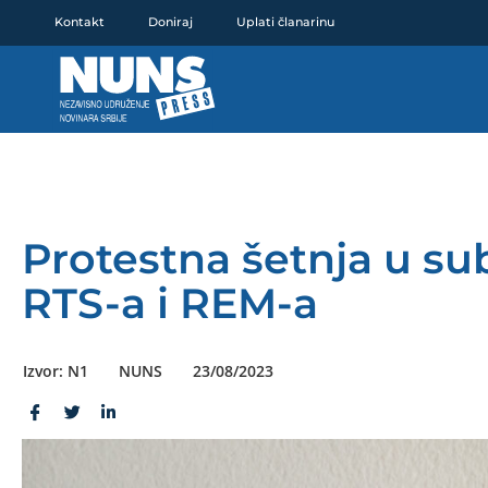
Pređi
Kontakt
Doniraj
Uplati članarinu
na
sadržaj
Protestna šetnja u su
RTS-a i REM-a
Izvor: N1
NUNS
23/08/2023