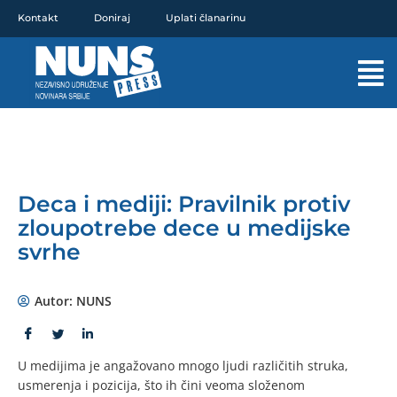
Pređi
Kontakt
Doniraj
Uplati članarinu
na
sadržaj
Mai
Men
Deca i mediji: Pravilnik protiv
zloupotrebe dece u medijske
svrhe
Autor:
NUNS
U medijima je angažovano mnogo ljudi različitih struka,
usmerenja i pozicija, što ih čini veoma složenom