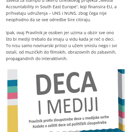
Saveta za štampu u okviru Uneskovog projekta „Media
Accountability in South East Europe“, koji finansira EU, a
prihvataju udruženja – UNS i NUNS, zbog čega nije
neophodno da se ove odredbe šire citiraju.
Ipak, ovaj Pravilnik je osoben jer uzima u obzir sve ono
što bi mediji trebalo da imaju u vidu kada je reč o deci.
To nisu samo novinarski prilozi u užem smislu nego i svi
ostali, od muzičkih do filmskih, obrazovnih do zabavnih,
propagandnih do interaktivnih.