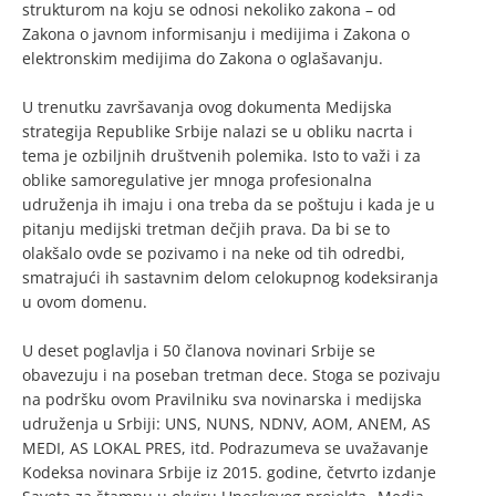
strukturom na koju se odnosi nekoliko zakona – od
Zakona o javnom informisanju i medijima i Zakona o
elektronskim medijima do Zakona o oglašavanju.
U trenutku završavanja ovog dokumenta Medijska
strategija Republike Srbije nalazi se u obliku nacrta i
tema je ozbiljnih društvenih polemika. Isto to važi i za
oblike samoregulative jer mnoga profesionalna
udruženja ih imaju i ona treba da se poštuju i kada je u
pitanju medijski tretman dečjih prava. Da bi se to
olakšalo ovde se pozivamo i na neke od tih odredbi,
smatrajući ih sastavnim delom celokupnog kodeksiranja
u ovom domenu.
U deset poglavlja i 50 članova novinari Srbije se
obavezuju i na poseban tretman dece. Stoga se pozivaju
na podršku ovom Pravilniku sva novinarska i medijska
udruženja u Srbiji: UNS, NUNS, NDNV, AOM, ANEM, AS
MEDI, AS LOKAL PRES, itd. Podrazumeva se uvažavanje
Kodeksa novinara Srbije iz 2015. godine, četvrto izdanje