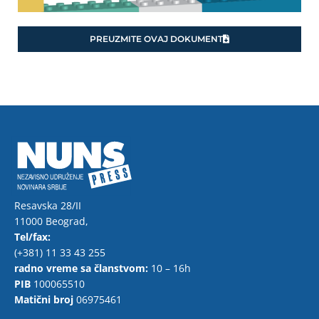
PREUZMITE OVAJ DOKUMENT
Resavska 28/II
11000 Beograd,
Tel/fax:
(+381) 11 33 43 255
radno vreme sa članstvom:
10 – 16h
PIB
100065510
Matični broj
06975461
F
T
Y