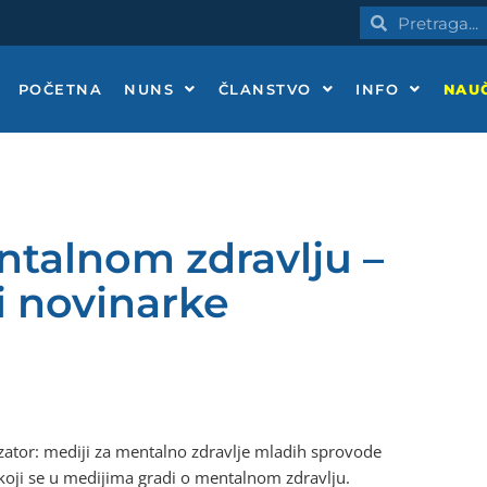
Pretraga
Pretraga
POČETNA
NUNS
ČLANSTVO
INFO
NAUČ
ntalnom zdravlju –
i novinarke
izator: mediji za mentalno zdravlje mladih sprovode
koji se u medijima gradi o mentalnom zdravlju.