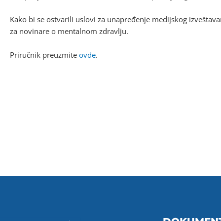
Kako bi se ostvarili uslovi za unapređenje medijskog izveštava
za novinare o mentalnom zdravlju.
Priručnik preuzmite
ovde
.