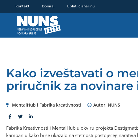
Pređi
Kontakt
Doniraj
Uplati članarinu
na
sadržaj
Kako izveštavati o me
priručnik za novinare 
MentalHub i Fabrika kreativnosti
Autor:
NUNS
Fabrika Kreativnosti i MentalHub u okviru projekta Destigmat
kampanju kako bi se ukazalo na štetnosti postojećeg narativa 