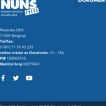
DOKUMEN
Resavska 28/II
11000 Beograd,
Tel/fax:
(+381) 11 33 43 255
radno vreme sa članstvom:
10 – 16h
PIB
100065510
Matični broj
06975461
F
T
Y
a
w
o
c
i
u
e
t
t
b
t
u