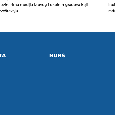
ovinarima medija iz ovog i okolnih gradova koji
inc
zveštavaju
rad
TA
NUNS