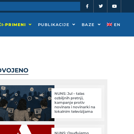
F
T
Y
a
w
o
c
i
u
e
t
t
b
t
u
o
e
b
I-PRIMENI
PUBLIKACIJE
BAZE
EN
o
r
e
k
-
f
DVOJENO
NUNS: Jul – talas
ozbiljnih pretnji,
kampanje protiv
novinara i novinarki na
lokalnim televizijama
NUNS: Osuđujemo