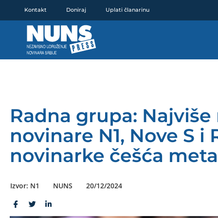
Pređi
Kontakt
Doniraj
Uplati članarinu
na
sadržaj
Radna grupa: Najviše
novinare N1, Nove S i 
novinarke češća meta
Izvor: N1
NUNS
20/12/2024