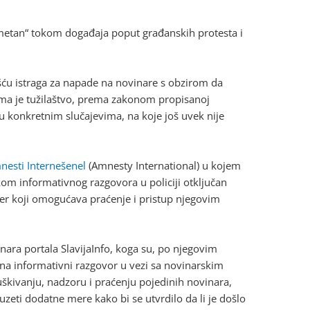
imetan“ tokom događaja poput građanskih protesta i
ošću istraga za napade na novinare s obzirom da
jima je tužilaštvo, prema zakonom propisanoj
 u konkretnim slučajevima, na koje još uvek nije
nesti Internešenel
(Amnesty International) u kojem
kom informativnog razgovora u policiji otključan
tver koji omogućava praćenje i pristup njegovim
inara portala SlavijaInfo, koga su, po njegovim
 na informativni razgovor u vezi sa novinarskim
kivanju, nadzoru i praćenju pojedinih novinara,
uzeti dodatne mere kako bi se utvrdilo da li je došlo