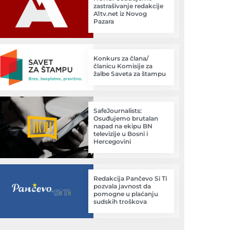
zastrašivanje redakcije
A1tv.net iz Novog
Pazara
Konkurs za člana/
članicu Komisije za
žalbe Saveta za štampu
SafeJournalists:
Osuđujemo brutalan
napad na ekipu BN
televizije u Bosni i
Hercegovini
Redakcija Pančevo Si Ti
pozvala javnost da
pomogne u plaćanju
sudskih troškova