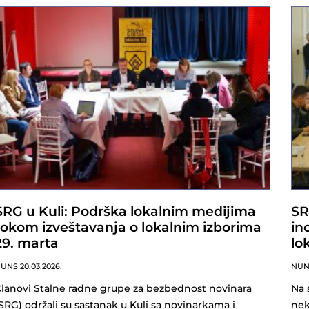
SRG u Kuli: Podrška lokalnim medijima
SR
tokom izveštavanja o lokalnim izborima
in
29. marta
lo
NUNS
20.03.2026.
NU
lanovi Stalne radne grupe za bezbednost novinara
Na 
SRG) održali su sastanak u Kuli sa novinarkama i
nek