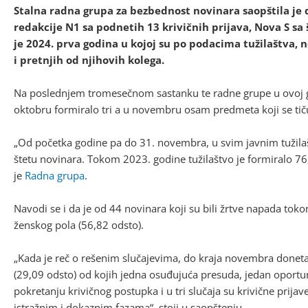
Stalna radna grupa za bezbednost novinara saopštila je 
redakcije N1 sa podnetih 13 krivičnih prijava, Nova S sa š
je 2024. prva godina u kojoj su po podacima tužilaštva,
i pretnjih od njihovih kolega.
Na poslednjem tromesečnom sastanku te radne grupe u ovoj go
oktobru formiralo tri a u novembru osam predmeta koji se tiču
„Od početka godine pa do 31. novembra, u svim javnim tužila
štetu novinara. Tokom 2023. godine tužilaštvo je formiralo 76
je
Radna grupa
.
Navodi se i da je od 44 novinara koji su bili žrtve napada to
ženskog pola (56,82 odsto).
„Kada je reč o rešenim slučajevima, do kraja novembra donet
(29,09 odsto) od kojih jedna osuđujuća presuda, jedan oportu
pokretanju krivičnog postupka i u tri slučaja su krivične prija
istražnim i dokaznim fazama“, stoji u saopštenju.