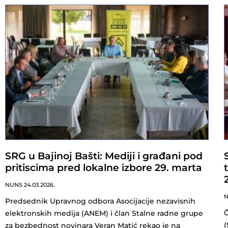
SRG u Bajinoj Bašti: Mediji i građani pod
pritiscima pred lokalne izbore 29. marta
NUNS
24.03.2026.
Predsednik Upravnog odbora Asocijacije nezavisnih
Č
elektronskih medija (ANEM) i član Stalne radne grupe
(
za bezbednost novinara Veran Matić rekao je na