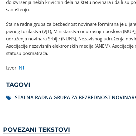
do izvršenja nekih krivičnih dela na štetu novinara i da li su
saopštenju.
Stalna radna grupa za bezbednost novinare formirana je u jan
javnog tužilaštva (VJT), Ministarstva unutrašnjih poslova (MUP
udruženja novinara Srbije (NUNS), Nezavisnog udruženja novin
Asocijacije nezavisnih elektronskih medija (ANEM), Asocijacije 
statusu posmatrača.
Izvor:
N1
TAGOVI
STALNA RADNA GRUPA ZA BEZBEDNOST NOVINAR
POVEZANI TEKSTOVI