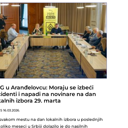
G u Aranđelovcu: Moraju se izbeći
cidenti i napadi na novinare na dan
kalnih izbora 29. marta
NS
16.03.2026.
svakom mestu na dan lokalnih izbora u poslednjih
oliko meseci u Srbiji dolazilo je do nasilnih