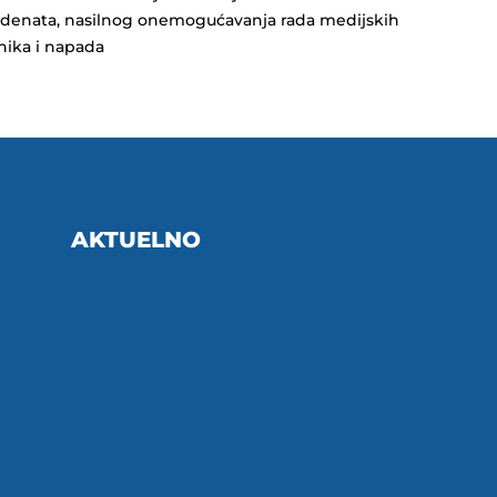
idenata, nasilnog onemogućavanja rada medijskih
nika i napada
AKTUELNO