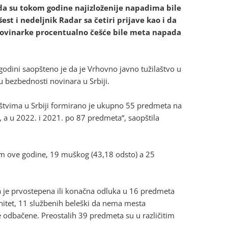
da su tokom godine najizloženije napadima bile
est i nedeljnik Radar sa četiri prijave kao i da
 novinarke procentualno češće bile meta napada
dini saopšteno je da je Vrhovno javno tužilaštvo u
 bezbednosti novinara u Srbiji.
štvima u Srbiji formirano je ukupno 55 predmeta na
, a u 2022. i 2021. po 87 predmeta“, saopštila
kom ove godine, 19 muškog (43,18 odsto) a 25
a je prvostepena ili konačna odluka u 16 predmeta
nitet, 11 službenih beleški da nema mesta
ve odbačene. Preostalih 39 predmeta su u različitim