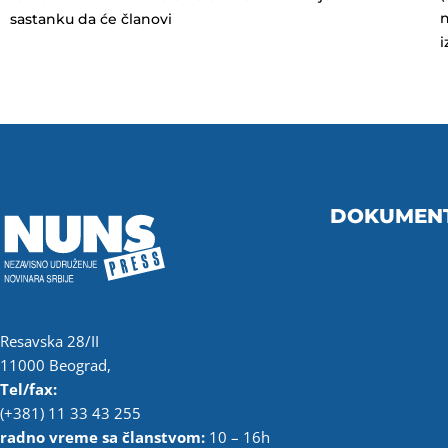
n
sastanku da će članovi
i
DOKUMEN
Resavska 28/II
11000 Beograd,
Tel/fax:
(+381) 11 33 43 255
radno vreme sa članstvom:
10 – 16h