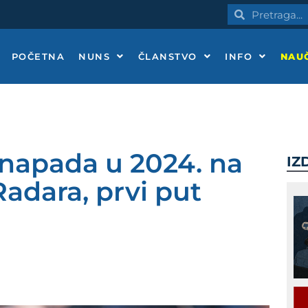
Pretraga
Pretraga
POČETNA
NUNS
ČLANSTVO
INFO
NAUČ
 napada u 2024. na
IZ
Radara, prvi put