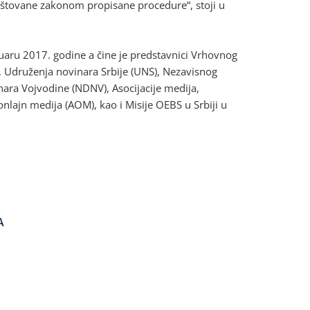
 poštovane zakonom propisane procedure“, stoji u
uaru 2017. godine a čine je predstavnici Vrhovnog
), Udruženja novinara Srbije (UNS), Nezavisnog
ara Vojvodine (NDNV), Asocijacije medija,
onlajn medija (AOM), kao i Misije OEBS u Srbiji u
A