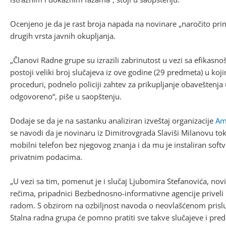
Ocenjeno je da je rast broja napada na novinare „naročito pr
drugih vrsta javnih okupljanja.
„Članovi Radne grupe su izrazili zabrinutost u vezi sa efikasn
postoji veliki broj slučajeva iz ove godine (29 predmeta) u ko
proceduri, podnelo policiji zahtev za prikupljanje obaveštenja
odgovoreno“, piše u saopštenju.
Dodaje se da je na sastanku analiziran izveštaj organizacije
Am
se navodi da je novinaru iz Dimitrovgrada Slaviši Milanovu to
mobilni telefon bez njegovog znanja i da mu je instaliran sof
privatnim podacima.
„U vezi sa tim, pomenut je i slučaj Ljubomira Stefanovića, nov
rečima, pripadnici Bezbednosno-informativne agencije priveli
radom. S obzirom na ozbiljnost navoda o neovlašćenom prisluš
Stalna radna grupa će pomno pratiti sve takve slučajeve i pred