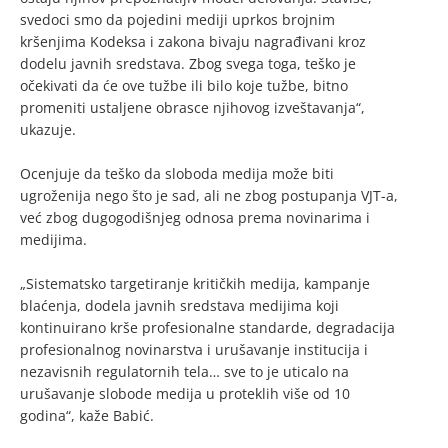
svedoci smo da pojedini mediji uprkos brojnim
kršenjima Kodeksa i zakona bivaju nagrađivani kroz
dodelu javnih sredstava. Zbog svega toga, teško je
očekivati da će ove tužbe ili bilo koje tužbe, bitno
promeniti ustaljene obrasce njihovog izveštavanja“,
ukazuje.
Ocenjuje da teško da sloboda medija može biti
ugroženija nego što je sad, ali ne zbog postupanja VJT-a,
već zbog dugogodišnjeg odnosa prema novinarima i
medijima.
„Sistematsko targetiranje kritičkih medija, kampanje
blaćenja, dodela javnih sredstava medijima koji
kontinuirano krše profesionalne standarde, degradacija
profesionalnog novinarstva i urušavanje institucija i
nezavisnih regulatornih tela… sve to je uticalo na
urušavanje slobode medija u proteklih više od 10
godina“, kaže Babić.