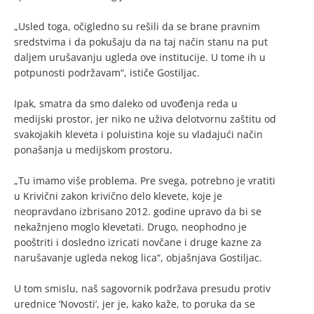
„Usled toga, očigledno su rešili da se brane pravnim
sredstvima i da pokušaju da na taj način stanu na put
daljem urušavanju ugleda ove institucije. U tome ih u
potpunosti podržavam“, ističe Gostiljac.
Ipak, smatra da smo daleko od uvođenja reda u
medijski prostor, jer niko ne uživa delotvornu zaštitu od
svakojakih kleveta i poluistina koje su vladajući način
ponašanja u medijskom prostoru.
„Tu imamo više problema. Pre svega, potrebno je vratiti
u Krivični zakon krivično delo klevete, koje je
neopravdano izbrisano 2012. godine upravo da bi se
nekažnjeno moglo klevetati. Drugo, neophodno je
pooštriti i dosledno izricati novčane i druge kazne za
narušavanje ugleda nekog lica“, objašnjava Gostiljac.
U tom smislu, naš sagovornik podržava presudu protiv
urednice ‘Novosti’, jer je, kako kaže, to poruka da se