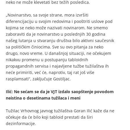
neko ne može klevetati bez težih posledica.
„Novinarstvo, sa svoje strane, mora izvršiti
diferencijaciju u svojim redovima i pooštriti uslove pod
kojima se neko može nazivati novinarom. Ne smemo
zaboraviti da je novinarstvo u poslednjih 30 godina
našeg lutanja u stvaranju društva bilo aktivni saučesnik
sa političkim činiocima. Sve su ovo pitanja za neko
drugo, novo vreme. U današnjoj situaciji, ne očekujem
nikakvu promenu u postupanju tabloidnih
propagandnih servisa i najavljene tužbe tužilaštva ih
neće primiriti, već će, naprotiv, taj rat još više
rasplamsati“, zaključuje Gostiljac.
Ilić: Ne sećam se da je VJT izdalo saopštenje povodom
neistina o desetinama tužilaca i meni
Tužilac Vrhovnog javnog tužilaštva Goran Ilić kaže da ne
očekuje da će bilo koji tabloid prestati da širi
dezinformacije.