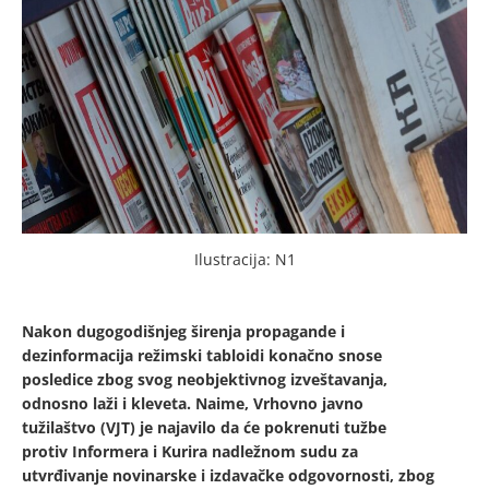
Ilustracija: N1
Nakon dugogodišnjeg širenja propagande i
dezinformacija režimski tabloidi konačno snose
posledice zbog svog neobjektivnog izveštavanja,
odnosno laži i kleveta. Naime, Vrhovno javno
tužilaštvo (VJT) je najavilo da će pokrenuti tužbe
protiv Informera i Kurira nadležnom sudu za
utvrđivanje novinarske i izdavačke odgovornosti, zbog