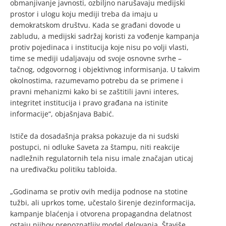
obmanjivanje javnosti, ozbiljno narušavaju medijski
prostor i ulogu koju mediji treba da imaju u
demokratskom društvu. Kada se građani dovode u
zabludu, a medijski sadržaj koristi za vođenje kampanja
protiv pojedinaca i institucija koje nisu po volji vlasti,
time se mediji udaljavaju od svoje osnovne svrhe –
tačnog, odgovornog i objektivnog informisanja. U takvim
okolnostima, razumevamo potrebu da se primene i
pravni mehanizmi kako bi se zaštitili javni interes,
integritet institucija i pravo građana na istinite
informacije“, objašnjava Babić.
Ističe da dosadašnja praksa pokazuje da ni sudski
postupci, ni odluke Saveta za štampu, niti reakcije
nadležnih regulatornih tela nisu imale značajan uticaj
na uređivačku politiku tabloida.
„Godinama se protiv ovih medija podnose na stotine
tužbi, ali uprkos tome, učestalo širenje dezinformacija,
kampanje blaćenja i otvorena propagandna delatnost
ostaju njihov prepoznatljiv model delovanja. Štaviše,