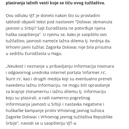
plasiranja lažnih vesti koje se tiču ovog tužilaštva.
Ovu odluku VJT je donelo nakon što su provladini
tabloidi objavili tekst pod naslovom ”Dolovac obmanula
javnost u Srbiji? Sajt Eurodžasta ne potvrđuje njena
haška saopštenja”. U njemu se, kako je saopštilo ovo
tužilaštvo, javnosti nameće lažna dilema tj. tvrdnja da
Vrhovni javni tužilac Zagorka Dolovac nije bila prisutna
u sedištu Eurodžasta u Hagu.
„Neukost i neznanje u pribavljanju informacija novinara
i odgovornog urednika internet portala ‘informer.rs’,
‘kurir.rs’, kao i drugih medija koji su eventualno preneli
navedenu lažnu informaciju, ne mogu biti opravdanje
za krajnje zlonamernu i lažnu dilemu tj. informaciju
koju su plasirali, a radi namerno pogrešnog
informisanja javnosti u Srbiji i nastavka negativne i
huškačke kampanje protiv Vrhovnog javnog tužioca
Zagorke Dolovac i Vrhovnog javnog tužilaštva Republike
Srbije“, navodi se u saopštenju VJT-a.