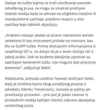
Dodaje da tužbe kojima se traži utvrđivanje povrede
određenog prava, ne mogu se smatrati pretnjom
slobodi medija kada se odnose na očigledno netačne ili
manipulativne sadržaje, posebno imajući u vidu
sadržaje koje tabloidi objavljuju.
„Problem nastaje ukoliko se pravni mehanizmi koriste
selektivno ili kao instrument pritiska na novinare, kao
što su SLAPP tužbe. Prema dostupnim informacijama iz
saopštenja VJT-a, ne deluje da je u ovom slučaju reč o
takvoj praksi. Dok ne budemo detaljnije upoznati sa
sadržajem konkretnih tužbi, nije moguće dati precizniji
komentar“, zaključuje Babić.
Podsećamo, presuda urednici Novosti Andrijani Nešić,
kojoj je izrečena kazna zbog uvredljivog pisanja o
advokatu Zdenku Tomanoviću, izazvala je pažnju jer
predstavlja presedan – prvi put je jedan novinar iz
provladinih medija kažnjen merom zabrane obavljanja
uredničkog posla.