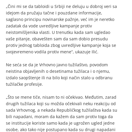
„Čini mi se da tabloidi u Srbiji ne deluju u dobroj veri sa
idejom da pružaju tačne i pouzdane informacije,
saglasno principu novinarske pažnje, već im je neretko
zadatak da vode uvredljive kampanje protiv
neistomišljenika vlasti. U trenutku kada sam ugledao
vaše pitanje, obavešten sam da sam dobio presudu
protiv jednog tabloida zbog uvredljive kampanje koja se
svojevremeno vodila protiv mene“, ukazuje Ilić.
Ne seća se da je Vrhovno javno tužilaštvo, povodom
neistina objavljenih o desetinama tužilaca i o njemu,
izdalo saopštenje ili na bilo koji način stalo u odbranu
tužilačke profesije.
„Što se mene tiče, nisam to ni očekivao. Međutim, zarad
drugih tužilaca koji su možda očekivali neku reakciju od
sada Vrhovnog, a nekada Republičkog tužilaštva kada su
bili napadani, moram da kažem da sam protiv toga da
se institucije koriste samo kada je ugrožen ugled jedne
osobe, ako tako nije postupano kada su drugi napadani