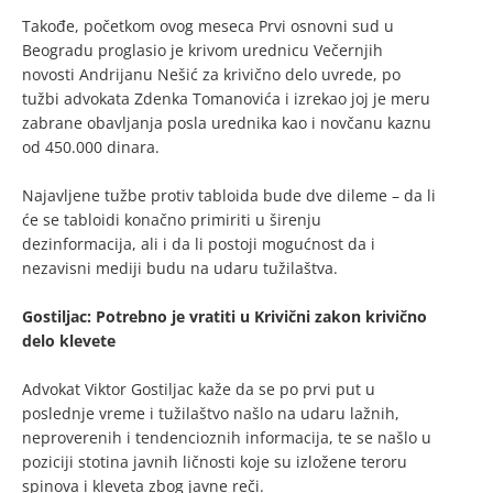
Takođe, početkom ovog meseca Prvi osnovni sud u
Beogradu proglasio je krivom urednicu Večernjih
novosti Andrijanu Nešić za krivično delo uvrede, po
tužbi advokata Zdenka Tomanovića i izrekao joj je meru
zabrane obavljanja posla urednika kao i novčanu kaznu
od 450.000 dinara.
Najavljene tužbe protiv tabloida bude dve dileme – da li
će se tabloidi konačno primiriti u širenju
dezinformacija, ali i da li postoji mogućnost da i
nezavisni mediji budu na udaru tužilaštva.
Gostiljac: Potrebno je vratiti u Krivični zakon krivično
delo klevete
Advokat Viktor Gostiljac kaže da se po prvi put u
poslednje vreme i tužilaštvo našlo na udaru lažnih,
neproverenih i tendencioznih informacija, te se našlo u
poziciji stotina javnih ličnosti koje su izložene teroru
spinova i kleveta zbog javne reči.