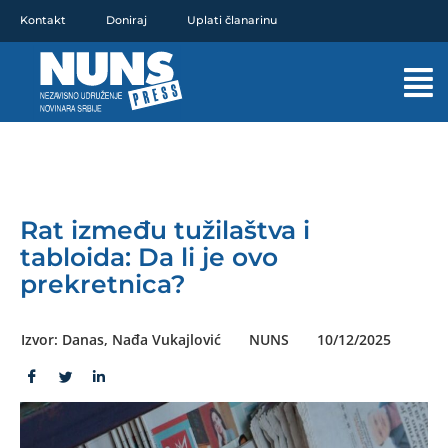
Pređi
Kontakt
Doniraj
Uplati članarinu
na
sadržaj
Mai
Men
Rat između tužilaštva i
tabloida: Da li je ovo
prekretnica?
Izvor: Danas, Nađa Vukajlović
NUNS
10/12/2025