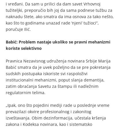
i vređani. Da sam u prilici da dam savet Vrhovnoj
tužiteljki, preporučio bih joj da sama podnese tužbu za
naknadu štete, ako smatra da ima osnova za tako nešto,
kao što to godinama unazad rade ‘njeni’ tužioci“,
poručuje Ilić.
Babić: Problem nastaje ukoliko se pravni mehanizmi
koriste selektivno
Pravnica Nezavisnog udruženja novinara Srbije Marija
Babić smatra da je uvek poželjno da se pre pokretanja
sudskih postupaka iskoriste svi raspoloživi
institucionalni mehanizmi, poput slanja demantija,
zatim obraćanja Savetu za štampu ili nadležnim
regulatornim telima.
„Ipak, ono što pojedini mediji rade u poslednje vreme
prevazilazi okvire profesionalnog i zakonitog
izveštavanja. Obim dezinformacija, učestala kršenja
zakona i Kodeksa novinara, kao i sistematsko