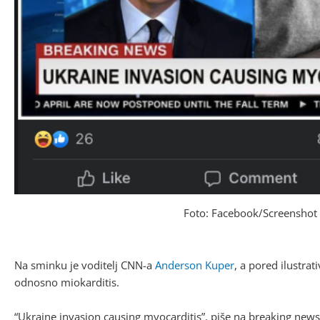
Foto: Facebook/Screenshot
Na sminku je voditelj CNN-a
Anderson Kuper
, a pored ilustrat
odnosno miokarditis.
“Ukraine invasion causing myocarditis”, piše na breaking news 