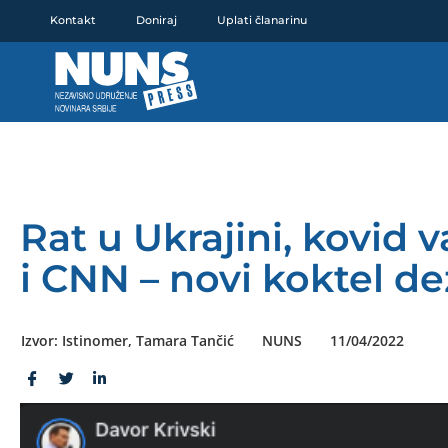
Pređi
Kontakt
Doniraj
Uplati članarinu
na
sadržaj
Rat u Ukrajini, kovid 
i CNN – novi koktel d
Izvor: Istinomer, Tamara Tančić
NUNS
11/04/2022