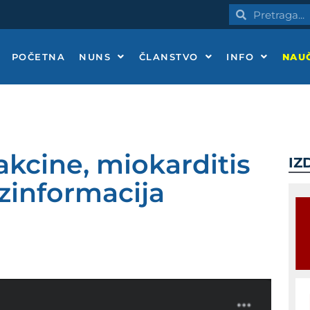
Pretraga
Pretraga
POČETNA
NUNS
ČLANSTVO
INFO
NAUČ
vakcine, miokarditis
IZ
ezinformacija