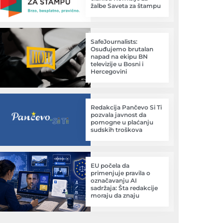
žalbe Saveta za štampu
SafeJournalists:
Osuđujemo brutalan
napad na ekipu BN
televizije u Bosni i
Hercegovini
Redakcija Pančevo Si Ti
pozvala javnost da
pomogne u plaćanju
sudskih troškova
EU počela da
primenjuje pravila o
označavanju AI
sadržaja: Šta redakcije
moraju da znaju