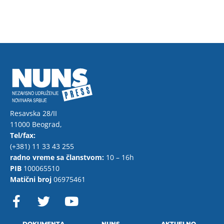
Resavska 28/II
11000 Beograd,
Tel/fax:
(+381) 11 33 43 255
radno vreme sa članstvom:
10 – 16h
PIB
100065510
Matični broj
06975461
F
T
Y
a
w
o
c
i
u
DOKUMENTA
NUNS
AKTUELNO