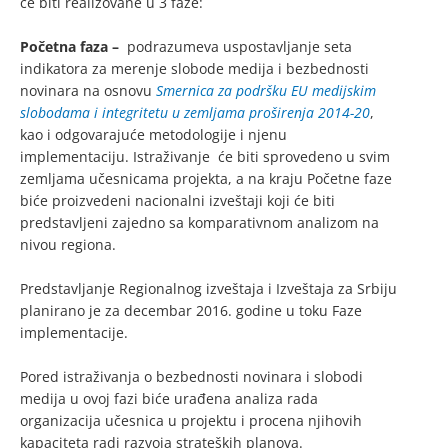
će biti realizovane u 3 faze:
Početna faza –
podrazumeva uspostavljanje seta
indikatora za merenje slobode medija i bezbednosti
novinara na osnovu
Smernica za podršku EU medijskim
slobodama i integritetu u zemljama proširenja 2014-20
,
kao i odgovarajuće metodologije i njenu
implementaciju. Istraživanje će biti sprovedeno u svim
zemljama učesnicama projekta, a na kraju Početne faze
biće proizvedeni nacionalni izveštaji koji će biti
predstavljeni zajedno sa komparativnom analizom na
nivou regiona.
Predstavljanje Regionalnog izveštaja i Izveštaja za Srbiju
planirano je za decembar 2016. godine u toku Faze
implementacije.
Pored istraživanja o bezbednosti novinara i slobodi
medija u ovoj fazi biće urađena analiza rada
organizacija učesnica u projektu i procena njihovih
kapaciteta radi razvoja strateških planova.