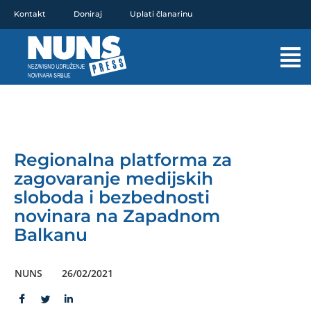
Pređi
Kontakt
Doniraj
Uplati članarinu
na
sadržaj
Mai
Men
Regionalna platforma za
zagovaranje medijskih
sloboda i bezbednosti
novinara na Zapadnom
Balkanu
NUNS
26/02/2021