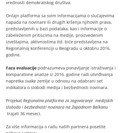
vrednosti demokratskog društva.
Onlajn platforma sa svim informacijama o slučajevima
napada na novinare ili drugih kršenja njihovih prava,
predstavljenih u bazi podataka, kao i informacije o
zabeleženim pritiscima na medije, proizvedenim
izveštajima, aktivnostima itd. biće predstavljena na
Regionalnoj konferenciji u Beogradu u oktobru 2016.
godine.
Faza evaluacije
podrazumeva ponavljanje istraživanja i
komparativne analize iz 2016. godine radi utvrđivanja
napretka svake zemlje u odnosu na odabrani set
indikatora o slobodi medija i bezbednosti novinara.
Projekat
Regionalna platforma za zagovaranje medijskih
sloboda i bezbednosti novinara na Zapadnom Balkanu
trajati 36 meseci.
Za više informacija o radu naših partnera posetite