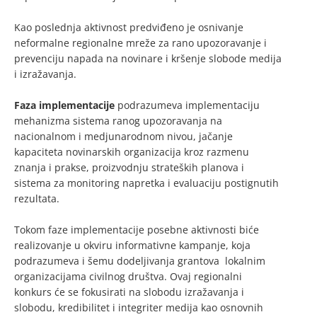
Kao poslednja aktivnost predviđeno je osnivanje
neformalne regionalne mreže za rano upozoravanje i
prevenciju napada na novinare i kršenje slobode medija
i izražavanja.
Faza implementacije
podrazumeva implementaciju
mehanizma sistema ranog upozoravanja na
nacionalnom i medjunarodnom nivou, jačanje
kapaciteta novinarskih organizacija kroz razmenu
znanja i prakse, proizvodnju strateških planova i
sistema za monitoring napretka i evaluaciju postignutih
rezultata.
Tokom faze implementacije posebne aktivnosti biće
realizovanje u okviru informativne kampanje, koja
podrazumeva i šemu dodeljivanja grantova lokalnim
organizacijama civilnog društva. Ovaj regionalni
konkurs će se fokusirati na slobodu izražavanja i
slobodu, kredibilitet i integriter medija kao osnovnih