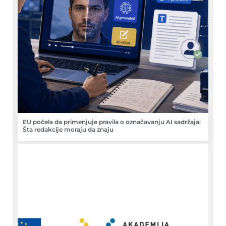
EU počela da primenjuje pravila o označavanju AI sadržaja:
Šta redakcije moraju da znaju