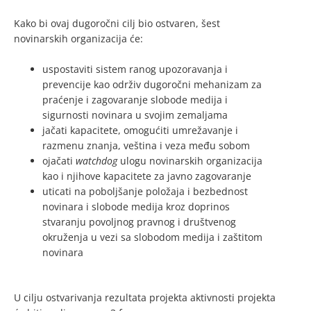
Kako bi ovaj dugoročni cilj bio ostvaren, šest
novinarskih organizacija će:
uspostaviti sistem ranog upozoravanja i
prevencije kao održiv dugoročni mehanizam za
praćenje i zagovaranje slobode medija i
sigurnosti novinara u svojim zemaljama
jačati kapacitete, omogućiti umrežavanje i
razmenu znanja, veština i veza među sobom
ojačati
watchdog
ulogu novinarskih organizacija
kao i njihove kapacitete za javno zagovaranje
uticati na poboljšanje položaja i bezbednost
novinara i slobode medija kroz doprinos
stvaranju povoljnog pravnog i društvenog
okruženja u vezi sa slobodom medija i zaštitom
novinara
U cilju ostvarivanja rezultata projekta aktivnosti projekta