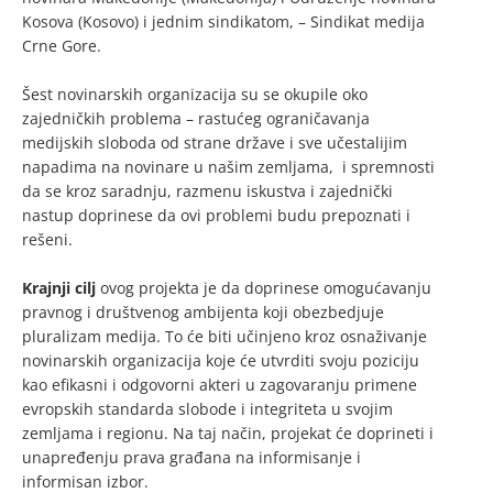
Kosova (Kosovo) i jednim sindikatom, – Sindikat medija
Crne Gore.
Šest novinarskih organizacija su se okupile oko
zajedničkih problema – rastućeg ograničavanja
medijskih sloboda od strane države i sve učestalijim
napadima na novinare u našim zemljama, i spremnosti
da se kroz saradnju, razmenu iskustva i zajednički
nastup doprinese da ovi problemi budu prepoznati i
rešeni.
Krajnji cilj
ovog projekta je da doprinese omogućavanju
pravnog i društvenog ambijenta koji obezbedjuje
pluralizam medija. To će biti učinjeno kroz osnaživanje
novinarskih organizacija koje će utvrditi svoju poziciju
kao efikasni i odgovorni akteri u zagovaranju primene
evropskih standarda slobode i integriteta u svojim
zemljama i regionu. Na taj način, projekat će doprineti i
unapređenju prava građana na informisanje i
informisan izbor.